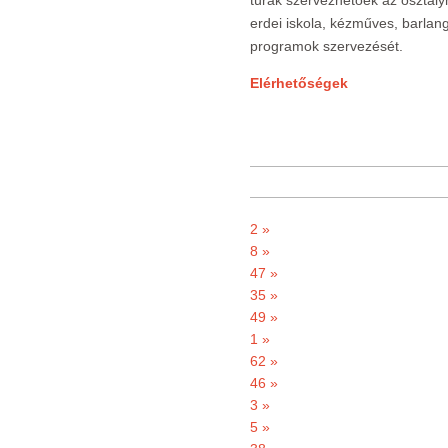
túrák szervezhetőek az osztály
erdei iskola, kézműves, barlan
programok szervezését.
Elérhetőségek
2 »
8 »
47 »
35 »
49 »
1 »
62 »
46 »
3 »
5 »