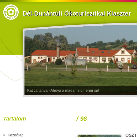
Dél-Dunántúli Ökoturisztikai Klaszter
Katica tanya - Ahová a madár is pihenni jár!
/ 98
Tartalom
OSZT
»
Kezdőlap