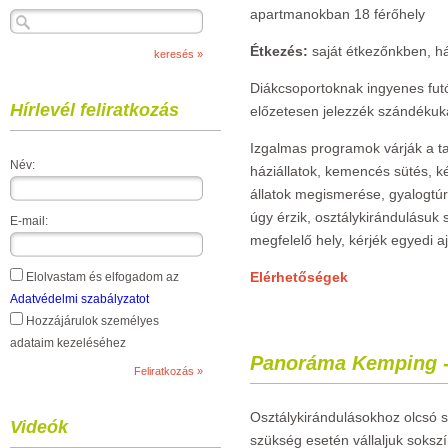
apartmanokban 18 férőhely
Étkezés:
saját étkezőnkben, há
Diákcsoportoknak ingyenes futó
Hírlevél feliratkozás
előzetesen jelezzék szándékuk
Izgalmas programok várják a ta
Név:
háziállatok, kemencés sütés, 
állatok megismerése, gyalogtúrá
úgy érzik, osztálykirándulásuk
E-mail:
megfelelő hely, kérjék egyedi a
Elérhetőségek
Elolvastam és elfogadom az
Adatvédelmi szabályzatot
Hozzájárulok személyes
adataim kezeléséhez
Panoráma Kemping -
Osztálykirándulásokhoz olcsó s
Videók
szükség esetén vállaljuk soks