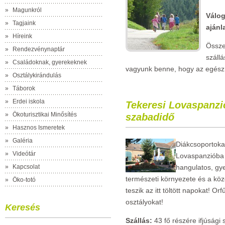
»
Magunkról
Válog
»
Tagjaink
ajánl
»
Híreink
Össze
»
Rendezvénynaptár
száll
»
Családoknak, gyerekeknek
vagyunk benne, hogy az egész 
»
Osztálykirándulás
»
Táborok
»
Erdei iskola
Tekeresi Lovaspanzió
»
Ökoturisztikai Minősítés
szabadidő
»
Hasznos Ismeretek
»
Galéria
Diákcsoportokat
»
Videótár
Lovaspanzióba 
»
Kapcsolat
hangulatos, gy
természeti környezete és a köz
»
Öko-totó
teszik az itt töltött napokat! 
osztályokat!
Keresés
Szállás:
43 fő részére ifjúsági