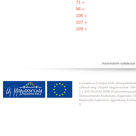
71 »
96 »
106 »
107 »
109 »
Adatvédelmi nyilatkozat
A projekt az Európai Unió támogatásával,
valósult meg. Projekt megnevezése: Dél-
2.1.3/A-10-2010-0008 Kedvezményezett:
Ökoturizmusért Közhasznú Egyesület,74
Regionális Fejlesztési Ügynökség Közhas
3.