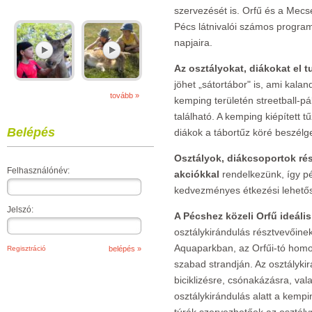
szervezését is. Orfű és a Mecs
Pécs látnivalói számos program
napjaira.
Az osztályokat, diákokat el 
jöhet „sátortábor" is, ami kalan
tovább »
kemping területén streetball-pá
található. A kemping kiépített 
Belépés
diákok a tábortűz köré beszélge
Osztályok, diákcsoportok rés
Felhasználónév:
akciókkal
rendelkezünk, így pé
kedvezményes étkezési lehetős
Jelszó:
A Pécshez közeli Orfű ideáli
osztálykirándulás résztvevőinek
Aquaparkban, az Orfűi-tó homok
Regisztráció
szabad strandján. Az osztályki
biciklizésre, csónakázásra, vala
osztálykirándulás alatt a kempi