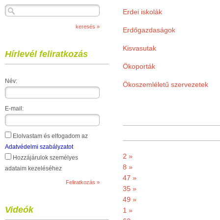
Erdei iskolák
Erdőgazdaságok
Kisvasutak
Hírlevél feliratkozás
Ökoporták
Név:
Ökoszemléletű szervezetek
E-mail:
Elolvastam és elfogadom az
Adatvédelmi szabályzatot
2 »
Hozzájárulok személyes
8 »
adataim kezeléséhez
47 »
35 »
49 »
Videók
1 »