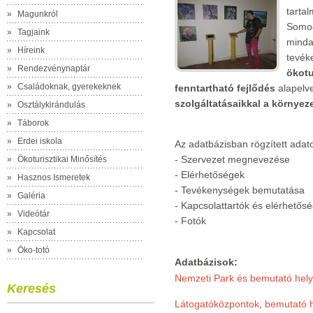
tarta
»
Magunkról
Somog
»
Tagjaink
mind
»
Híreink
tevék
»
Rendezvénynaptár
ökotu
»
Családoknak, gyerekeknek
fenntartható fejlődés
alapelvei
szolgáltatásaikkal a környez
»
Osztálykirándulás
»
Táborok
»
Erdei iskola
Az adatbázisban rögzített adat
- Szervezet megnevezése
»
Ökoturisztikai Minősítés
- Elérhetőségek
»
Hasznos Ismeretek
- Tevékenységek bemutatása
»
Galéria
- Kapcsolattartók és elérhetősé
»
Videótár
- Fotók
»
Kapcsolat
»
Öko-totó
Adatbázisok:
Nemzeti Park és bemutató hely
Keresés
Látogatóközpontok, bemutató 