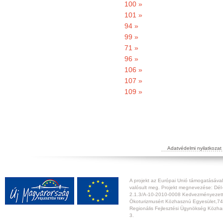
100 »
101 »
94 »
99 »
71 »
96 »
106 »
107 »
109 »
Adatvédelmi nyilatkozat
A projekt az Európai Unió támogatásával,
valósult meg. Projekt megnevezése: Dél-
2.1.3/A-10-2010-0008 Kedvezményezett:
Ökoturizmusért Közhasznú Egyesület,74
Regionális Fejlesztési Ügynökség Közhas
3.