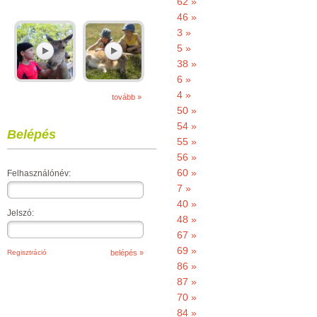
62 »
46 »
3 »
5 »
38 »
6 »
4 »
tovább »
50 »
54 »
Belépés
55 »
56 »
60 »
Felhasználónév:
7 »
40 »
Jelszó:
48 »
67 »
69 »
Regisztráció
86 »
87 »
70 »
84 »