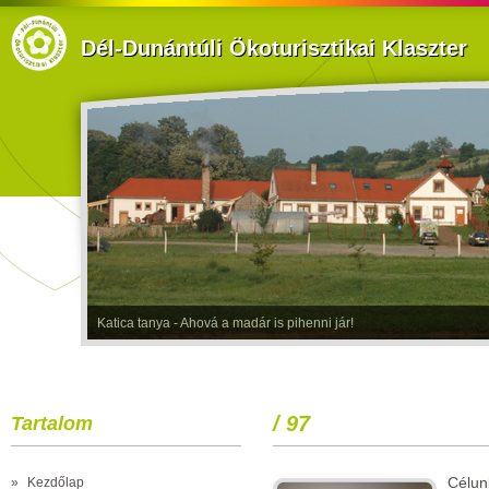
Dél-Dunántúli Ökoturisztikai Klaszter
Katica tanya - Ahová a madár is pihenni jár!
/ 97
Tartalom
Célun
»
Kezdőlap