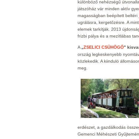
különböző nehézségű útvonallal
játszóház vár minden aktív gye
magasságban beépített beltéri j
ugrálásra, kergetőzésre. A min
elemek tarkítják. 2013 újdonság
frizbi pálya és a mezítlábas t
A
„
ZSELICI CSÜHÖGŐ
" kisva
ország legkeskenyebb nyomtávú
közlekedik. A kiinduló állomáson
meg.
erdészet, a gazdálkodás összegyű
Gemenci Méhészeti Gyűjtemény