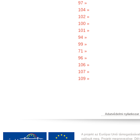
97 »
104 »
102 »
100 »
101 »
94 »
99 »
71 »
96 »
106 »
107 »
109 »
Adatvédelmi nyilatkozat
A projekt az Európai Unió támogatásával,
valósult meg. Projekt megnevezése: Dél-