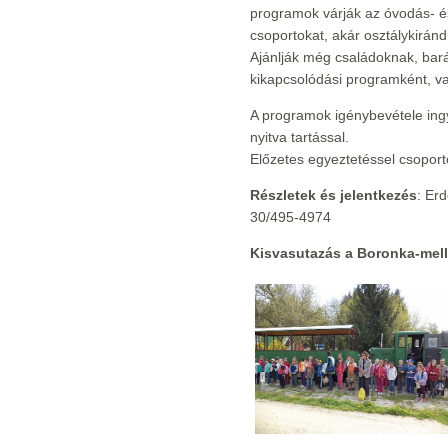
programok várják az óvodás- é
csoportokat, akár osztálykirándu
Ajánlják még családoknak, bará
kikapcsolódási programként, vag
A programok igénybevétele ingy
nyitva tartással.
Előzetes egyeztetéssel csoport
Részletek és jelentkezés
: Er
30/495-4974
Kisvasutazás a Boronka-mell