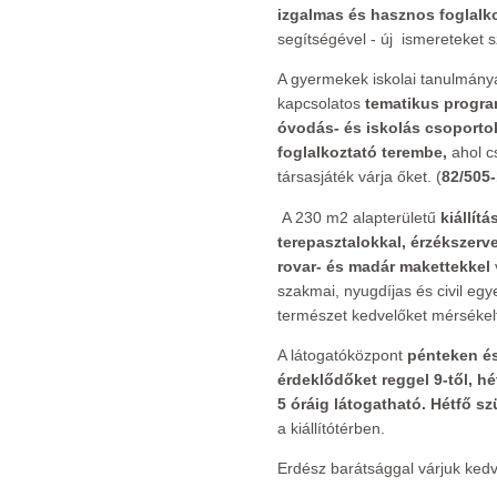
izgalmas és hasznos foglalk
segítségével - új ismereteket 
A gyermekek iskolai tanulmánya
kapcsolatos
tematikus progra
óvodás- és iskolás csoportok 
foglalkoztató terembe,
ahol c
társasjáték várja őket. (
82/505
A 230 m2 alapterületű
kiállítá
terepasztalokkal, érzékszer
rovar- és madár makettekkel
szakmai, nyugdíjas és civil egye
természet kedvelőket mérsékel
A látogatóközpont
pénteken és
érdeklődőket reggel 9-től, h
5 óráig látogatható. Hétfő s
a kiállítótérben.
Erdész barátsággal várjuk ked