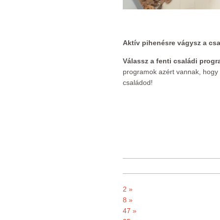
Aktív pihenésre vágysz a cs
Válassz a fenti családi prog
programok azért vannak, hogy e
családod!
2 »
8 »
47 »