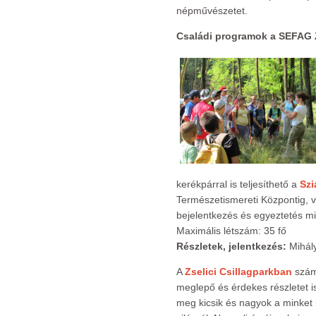
népművészetet.
Családi programok a SEFAG 
kerékpárral is teljesíthető a
Szi
Természetismereti Központig, v
bejelentkezés és egyeztetés m
Maximális létszám: 35 fő
Részletek, jelentkezés:
Mihál
A
Zselici Csillagparkban
szám
meglepő és érdekes részletet 
meg kicsik és nagyok a minket