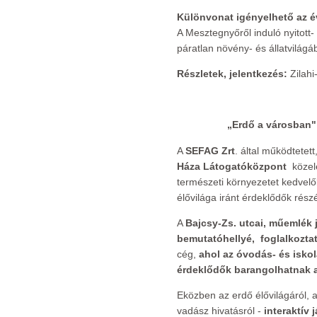
Különvonat igényelhető az é
A Mesztegnyőről induló nyitott- 
páratlan növény- és állatvilág
Részletek, jelentkezés:
Zilahi
„Erdő a városban"
A
SEFAG Zrt
. által működtetet
Háza Látogatóközpont
közele
természeti környezetet kedvelő
élővilága iránt érdeklődők rész
A
Bajcsy-Zs. utcai, műemlék j
bemutatóhellyé,
foglalkozta
cég,
ahol az óvodás- és iskol
érdeklődők barangolhatnak az
Eközben az erdő élővilágáról, 
vadász hivatásról -
interaktív 