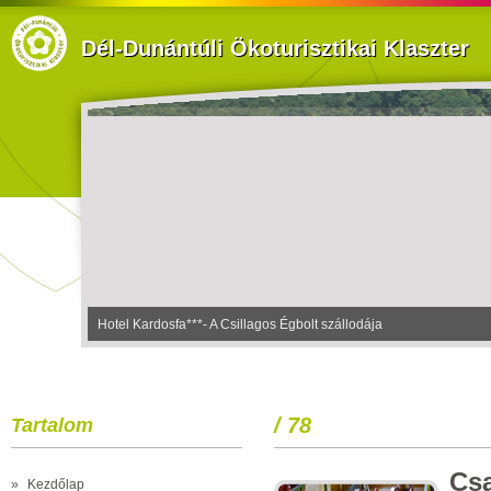
Dél-Dunántúli Ökoturisztikai Klaszter
Hotel Kardosfa***- A Csillagos Égbolt szállodája
/ 78
Tartalom
Cs
»
Kezdőlap