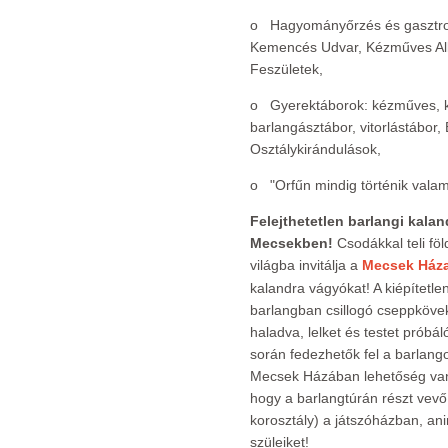
o Hagyományőrzés és gasztro
Kemencés Udvar, Kézműves Al
Feszületek,
o Gyerektáborok: kézműves, ko
barlangásztábor, vitorlástábor,
Osztálykirándulások,
o "Orfűn mindig történik valam
Felejthetetlen barlangi kalan
Mecsekben!
Csodákkal teli föld
világba invitálja a
Mecsek Háza
kalandra vágyókat! A kiépítetlen
barlangban csillogó cseppkövek
haladva, lelket és testet próbá
során fedezhetők fel a barlangok
Mecsek Házában lehetőség van 
hogy a barlangtúrán részt vevő
korosztály) a játszóházban, an
szüleiket!