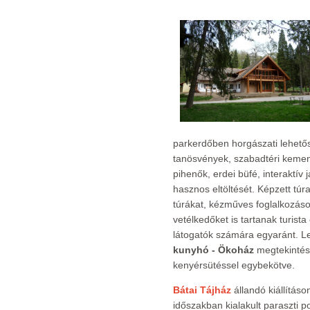
parkerdőben horgászati lehetős
tanösvények, szabadtéri kemence
pihenők, erdei büfé, interaktív
hasznos eltöltését. Képzett túr
túrákat, kézműves foglalkozáso
vetélkedőket is tartanak turist
látogatók számára egyaránt. 
kunyhó - Ökoház
megtekintés
kenyérsütéssel egybekötve.
Bátai Tájház
állandó kiállítás
időszakban kialakult paraszti po