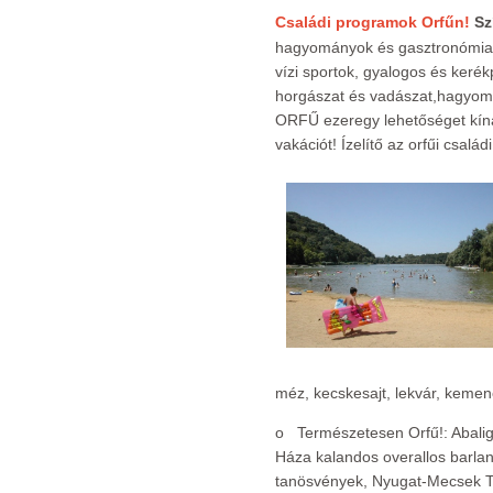
Családi programok Orfűn!
Sz
hagyományok és gasztronómia,
vízi sportok, gyalogos és kerék
horgászat és vadászat,hagyomá
ORFŰ ezeregy lehetőséget kínál
vakációt! Ízelítő az orfűi csalá
méz, kecskesajt, lekvár, kemen
o Természetesen Orfű!: Abali
Háza kalandos overallos barlan
tanösvények, Nyugat-Mecsek T