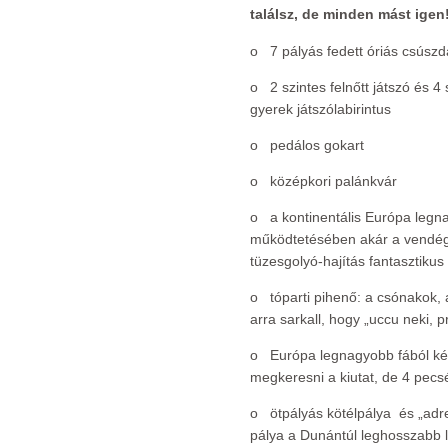
találsz, de minden mást igen! 
o 7 pályás fedett óriás csúsz
o 2 szintes felnőtt játszó és 4 
gyerek játszólabirintus
o pedálos gokart
o középkori palánkvár
o a kontinentális Európa legn
működtetésében akár a vendége
tüzesgolyó-hajítás fantasztikus 
o tóparti pihenő: a csónakok, 
arra sarkall, hogy „uccu neki, pr
o Európa legnagyobb fából kés
megkeresni a kiutat, de 4 pecsét
o ötpályás kötélpálya és „adre
pálya a Dunántúl leghosszabb 