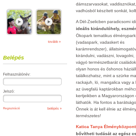
dámszarvasokat, vaddisznókat,
vadhúsból készített sonkát, kol
A Dél-Zselicben paradicsomi idi
ideális kirándulóhely, eszmén
Ökopark tematikus élménypark
tovább »
(vadaspark, vadaskert és
karámrendszer), állatsimogatóv
kirándulni, vadászni, lovagolni,
Belépés
vágyó természetbarát családoka
olyan honos és őshonos háziáll
Felhasználónév:
találkozhatsz, mint a szürke m
rackajuh, ló, mangalica vagy a
az üvegfalú kaptárokban méhcs
Jelszó:
kertjeikben a Magyarországon e
láthatók. Ha fontos a barátságo
Regisztráció
Önnek is át kell élnie az élmén
természetes!
Katica Tanya Élményközpon
bővítheti tudását az egész c