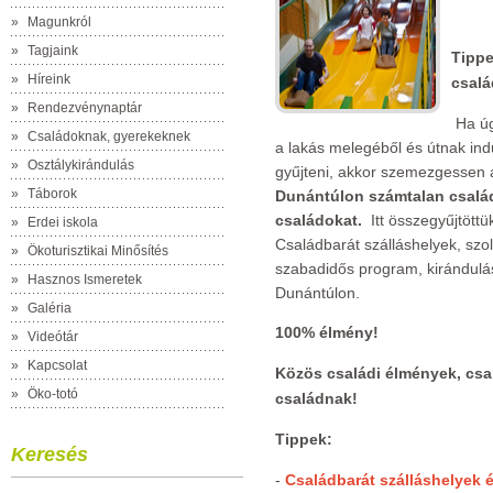
»
Magunkról
»
Tagjaink
Tippe
»
Híreink
csalá
»
Rendezvénynaptár
Ha úg
»
Családoknak, gyerekeknek
a lakás melegéből és útnak ind
»
Osztálykirándulás
gyűjteni, akkor szemezgessen 
»
Táborok
Dunántúlon számtalan család
családokat.
Itt összegyűjtött
»
Erdei iskola
Családbarát szálláshelyek, szol
»
Ökoturisztikai Minősítés
szabadidős program, kirándulás
»
Hasznos Ismeretek
Dunántúlon.
»
Galéria
100% élmény!
»
Videótár
»
Kapcsolat
Közös családi élmények, csa
»
Öko-totó
családnak!
Tippek:
Keresés
-
Családbarát szálláshelyek é