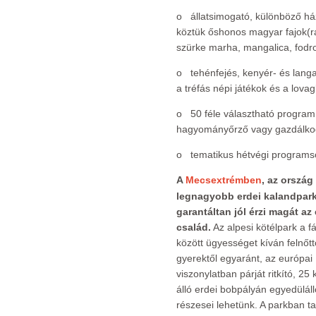
o állatsimogat
ó, különböző ház
köztük őshonos magyar fajok(r
szürke marha, mangalica, fodro
o tehénfejés, kenyér- és langa
a tréfás népi játékok és a lovag
o 50 féle választható program
hagyományőrző vagy gazdálkod
o tematikus hétvégi programso
A
Mecsextrémben
, az ország
legnagyobb erdei kalandpar
garantáltan jól érzi magát az
család.
Az alpesi kötélpark a f
között ügyességet kíván felnőtt
gyerektől egyaránt, az európai
viszonylatban párját ritkító, 25 
álló erdei bobpályán egyedülál
részesei lehetünk. A parkban t