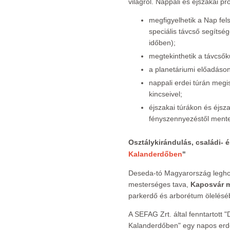
világról. Nappali és éjszakai 
megfigyelhetik a Nap fel
speciális távcső segítség
időben);
megtekinthetik a távcsőku
a planetáriumi előadáson
nappali erdei túrán megi
kincseivel;
éjszakai túrákon és éjs
fényszennyezéstől mente
Osztálykirándulás, családi- 
Kalanderdőben
"
Deseda-tó Magyarország legh
mesterséges tava,
Kaposvár m
parkerdő és arborétum öleléséb
A SEFAG Zrt. által fenntartott 
Kalanderdőben" egy napos erd