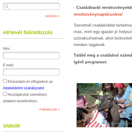
-
Családbarát rendezvényekb
rendezvénynaptárunkra!
Szeretnél családoddal tartalma
más, mint egy igazán jó helysz
Hírlevél feliratkozás
szórakozhatnak, ahol biztosíto
minden tagjának.
Név:
Találd meg a családod számá
ígérő programot:
E-mail:
Elolvastam és elfogadom az
Adatvédelmi szabályzatot
Hozzájárulok személyes
adataim kezeléséhez
Videók