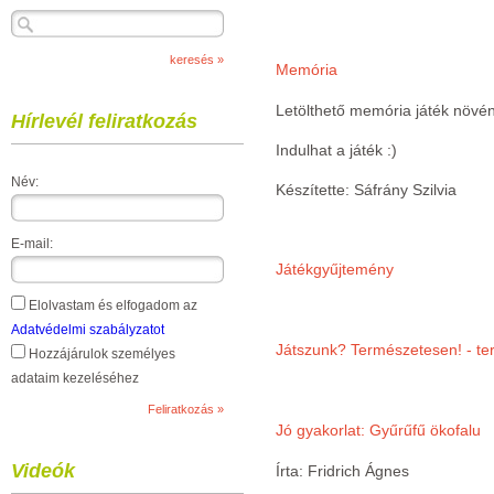
Memória
Letölthető memória játék növény
Hírlevél feliratkozás
Indulhat a játék :)
Név:
Készítette: Sáfrány Szilvia
E-mail:
Játékgyűjtemény
Elolvastam és elfogadom az
Adatvédelmi szabályzatot
Játszunk? Természetesen! - te
Hozzájárulok személyes
adataim kezeléséhez
Jó gyakorlat: Gyűrűfű ökofalu
Videók
Írta: Fridrich Ágnes