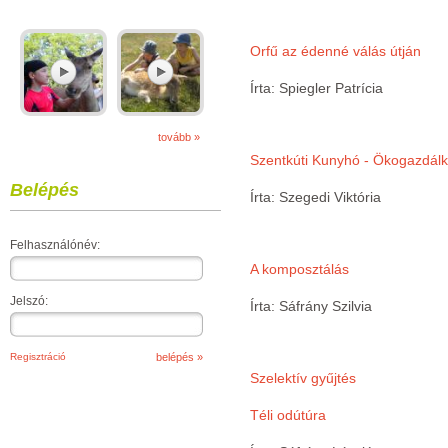
Orfű az édenné válás útján
Írta: Spiegler Patrícia
tovább »
Szentkúti Kunyhó - Ökogazdál
Belépés
Írta: Szegedi Viktória
Felhasználónév:
A komposztálás
Jelszó:
Írta: Sáfrány Szilvia
Regisztráció
Szelektív gyűjtés
Téli odútúra