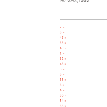
Írta: Sáfrány László
2 »
8 »
47 »
35 »
49 »
1 »
62 »
46 »
3 »
5 »
38 »
6 »
4 »
50 »
54 »
55 »