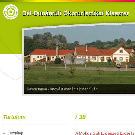
Dél-Dunántúli Ökoturisztikai Klaszter
Katica tanya - Ahová a madár is pihenni jár!
/ 38
Tartalom
A Mókus Suli Erdészeti Erdei I
»
Kezdőlap