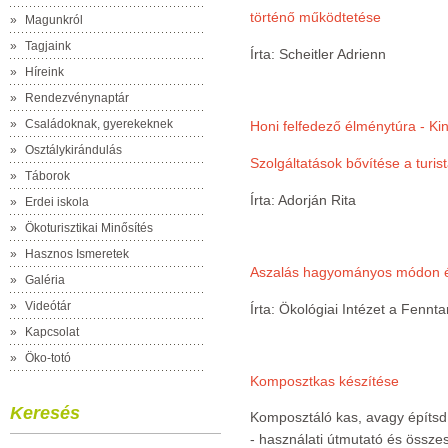
történő működtetése
»
Magunkról
»
Tagjaink
Írta: Scheitler Adrienn
»
Híreink
»
Rendezvénynaptár
»
Családoknak, gyerekeknek
Honi felfedező élménytúra - Ki
»
Osztálykirándulás
Szolgáltatások bővítése a turis
»
Táborok
Írta: Adorján Rita
»
Erdei iskola
»
Ökoturisztikai Minősítés
»
Hasznos Ismeretek
Aszalás hagyományos módon és
»
Galéria
»
Videótár
Írta: Ökológiai Intézet a Fennta
»
Kapcsolat
»
Öko-totó
Komposztkas készítése
Keresés
Komposztáló kas, avagy építsd
- használati útmutató és összes