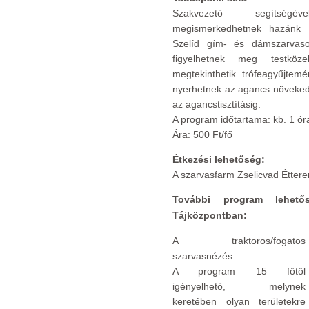
Szakvezető segítségév
megismerkedhetnek hazánk ö
Szelíd gím- és dámszarvaso
figyelhetnek meg testkö
megtekinthetik trófeagyűjtemé
nyerhetnek az agancs növeked
az agancstisztításig.
A program időtartama: kb. 1 ór
Ára: 500 Ft/fő
Étkezési lehetőség:
A szarvasfarm Zselicvad Étte
További program lehető
Tájközpontban:
A traktoros/fogatos
szarvasnézés
A program 15 főtől
igényelhető, melynek
keretében olyan területekre