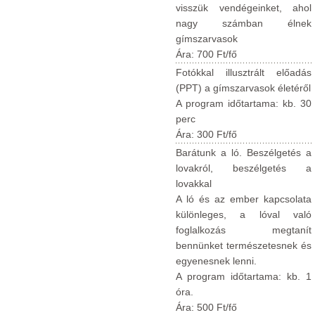
visszük vendégeinket, ahol
nagy számban élnek
gímszarvasok
Ára: 700 Ft/fő
Fotókkal illusztrált előadás
(PPT) a gímszarvasok életéről
A program időtartama: kb. 30
perc
Ára: 300 Ft/fő
Barátunk a ló. Beszélgetés a
lovakról, beszélgetés a
lovakkal
A ló és az ember kapcsolata
különleges, a lóval való
foglalkozás megtanít
bennünket természetesnek és
egyenesnek lenni.
A program időtartama: kb. 1
óra.
Ára: 500 Ft/fő