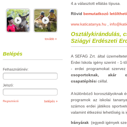
4.a választott ellátás típusa.
Rövid
bemutatkozó letölthet
www.katicatanya.hu
,
info@kat
Osztálykirándulás, c
tovább »
Sziágyi Erdészeti Er
Belépés
A SEFAG Zrt. által üzemeltetet
Erdei Iskola igény szerint - 1-t
- erdei programokat szerve
Felhasználónév:
csoportoknak, akár oszt
csapatépítés
i céllal.
Jelszó:
A különböző korosztályoknak és
programok az iskolai tananya
Regisztráció
számos erdei játékos sportvet
valamint étkezési lehetőség is 
Irányárak
(egyedi igények szer