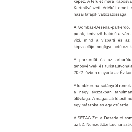
képez. A terület mára Kaposvár
Kertművészeti értékét emeli 
hazai fafajok változatossága.
A Gombás-Desedai-parkerdő, 
patak, kedvező hatású a város
vízi, mind a vízparti és az 
képviselője megfigyelhető eze
A parkerdőt és az arborétum
tanösvények és turistaútvonala
2022. évben elnyerte az Év ker
A lombkorona sétányról remek k
a négy évszakban tanulmán
élővilága. A magaslati létesítmé
egy mászóka és egy csúszda.
A SEFAG Zrt. a Deseda tó somog
az 52. Nemzetközi Euchariszti