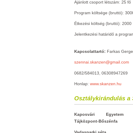
Ajánlott csoport létszám: 25 fő
Program költsége (bruttó): 3000
Étkezési költség (bruttó): 2000 
Jelentkezési határidő a progra
Kapcsolattartó:
Farkas Gerge
szennai.skanzen@gmail.com
0682/584013, 06308947269
Honlap:
www.skanzen.hu
Osztálykirándulás a
Kaposvári Egyetem Va
Tájközpont-Bőszénfa
Vadasparki séta