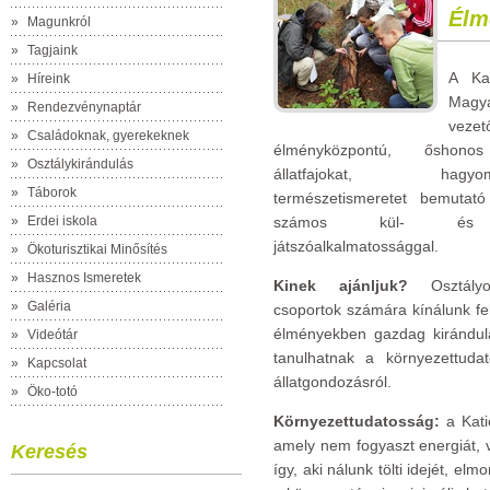
Élm
»
Magunkról
»
Tagjaink
A Ka
»
Híreink
Magya
»
Rendezvénynaptár
vezet
»
Családoknak, gyerekeknek
élményközpontú, őshono
»
Osztálykirándulás
állatfajokat, hagyomán
»
Táborok
természetismeretet bemutató
»
Erdei iskola
számos kül- és b
játszóalkalmatossággal.
»
Ökoturisztikai Minősítés
»
Hasznos Ismeretek
Kinek ajánljuk?
Osztályok
»
Galéria
csoportok számára kínálunk fel
élményekben gazdag kirándulá
»
Videótár
tanulhatnak a környezettudat
»
Kapcsolat
állatgondozásról.
»
Öko-totó
Környezettudatosság:
a Katic
amely nem fogyaszt energiát, 
Keresés
így, aki nálunk tölti idejét, e