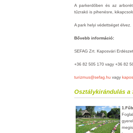
A parkerdőben és az arborét
tűzrakó is pihenésre, kikapcsol
A park helyi védettséget élvez.
Bővebb információ:
SEFAG Zrt. Kaposvári Erdésze
+36 82 505 170 vagy +36 82 5
turizmus@sefag.hu
vagy
kapo
Osztálykirándulás a
1.Fű
Fogl
gyer
megi