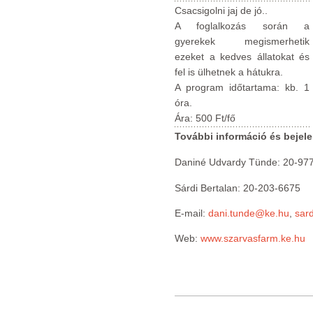
Csacsigolni jaj de jó..
A foglalkozás során a
gyerekek megismerhetik
ezeket a kedves állatokat és
fel is ülhetnek a hátukra.
A program időtartama: kb. 1
óra.
Ára: 500 Ft/fő
További információ és bejel
Daniné Udvardy Tünde: 20-97
Sárdi Bertalan: 20-203-6675
E-mail:
dani.tunde@ke.hu
,
sar
Web:
www.szarvasfarm.ke.hu