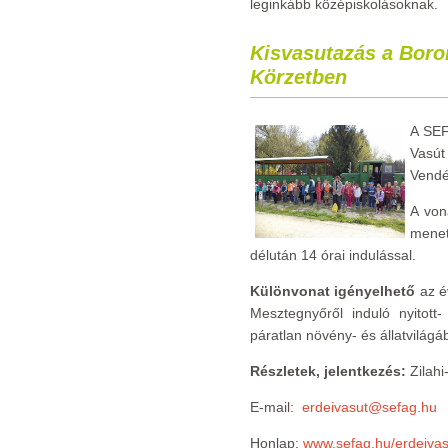
leginkább középiskolásoknak.
Kisvasutazás a Boro
Körzetben
A SEF
Vasú
Vendé
A von
menet
délután 14 órai indulással.
Különvonat igényelhető
az é
Mesztegnyőről induló nyitott-
páratlan növény- és állatvilág
Részletek, jelentkezés:
Zilahi
E-mail:
erdeivasut@sefag.hu
Honlap:
www.sefag.hu/erdeivas