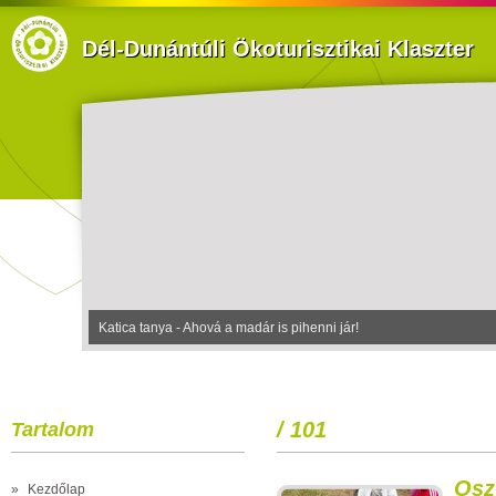
Dél-Dunántúli Ökoturisztikai Klaszter
Hotel Kardosfa***- A Csillagos Égbolt szállodája
/ 101
Tartalom
Osz
»
Kezdőlap