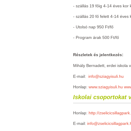
- szállás 19 főig 4-14 éves kor k
- szállás 20 fő felett 4-14 éves 
- Utolsó nap 950 Ft/fő
- Program árak 500 Ft/fő
Részletek és jelentkezés:
Mihály Bernadett, erdei iskola
E-mail:
info@sziagyisuli.hu
Honlap:
www.sziagyisuli.hu
www
Iskolai csoportokat v
Honlap:
http://zselicicsillagpark
E-mail:
info@zselicicsillagpark.