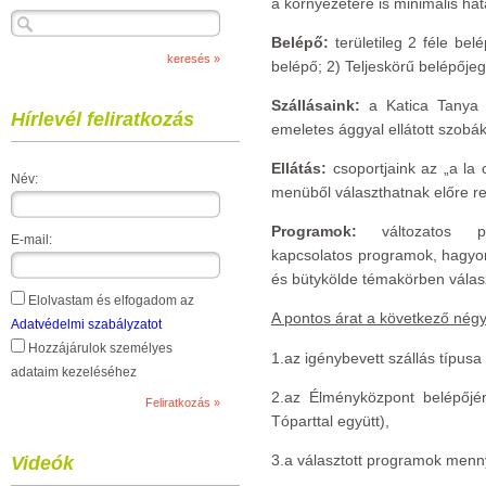
a környezetére is minimális hat
Belépő:
területileg 2 féle bel
belépő; 2) Teljeskörű belépőjeg
Szállásaink:
a Katica Tanya 2 
Hírlevél feliratkozás
emeletes ággyal ellátott szobák
Ellátás:
csoportjaink az „a la
Név:
menüből választhatnak előre re
Programok:
változatos pro
E-mail:
kapcsolatos programok, hagyo
és bütykölde témakörben válas
Elolvastam és elfogadom az
A pontos árat a következő nég
Adatvédelmi szabályzatot
Hozzájárulok személyes
1.az igénybevett szállás típu
adataim kezeléséhez
2.az Élményközpont belépőjén
Tóparttal együtt),
3.a választott programok menny
Videók