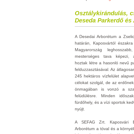
Osztálykirándulás, c
Deseda Parkerdő és
A Desedai Arborétum a Zseli
határán, Kaposvártól északra 
Magyarország leghossza
mesterséges tava képezi, 
hoztak létre a hasonló nevű p
felduzzasztásával. Az átlagosa
245 hektáros vízfelület alapve
célokat szolgál, de az erdőnek
önmagában is vonzó a szab
felüdülésre. Minden idősza
fürdőhely, és a vízi sportok ke
nyújt.
A SEFAG Zrt. Kaposvári E
Arborétum a tóval és a környék