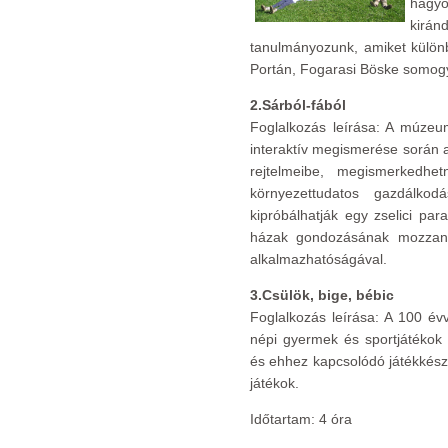
hagy
kirá
tanulmányozunk, amiket külö
Portán, Fogarasi Böske somogy
2.Sárból-fából
Foglalkozás leírása: A múzeum
interaktív megismerése során a
rejtelmeibe, megismerkedh
környezettudatos gazdálkodá
kipróbálhatják egy zselici pa
házak gondozásának mozzana
alkalmazhatóságával.
3.Csülök, bige, bébic
Foglalkozás leírása: A 100 évv
népi gyermek és sportjátékok
és ehhez kapcsolódó játékkészí
játékok.
Időtartam: 4 óra