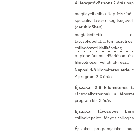
A
látogatóközpont
2 órás nap
megfigyelhetik a Nap felszínét
speciális távcső segítségével
(derült időben);
megtekinthetik a
távcsőkupolát, a természeti és
csillagászati kiállításokat;
a planetáriumi előadáson és
filmvetítésen vehetnek részt.
Nappal 4-8 kilométeres
erdei 
A program 2-3 órás.
Éjszakai 2-6 kilométeres t
rácsodálkozhatnak a fénysze
program kb. 3 órás.
Éjszakai távcsöves bemu
csillagképeket, fényes csillagh
Éjszakai programjainkat nag