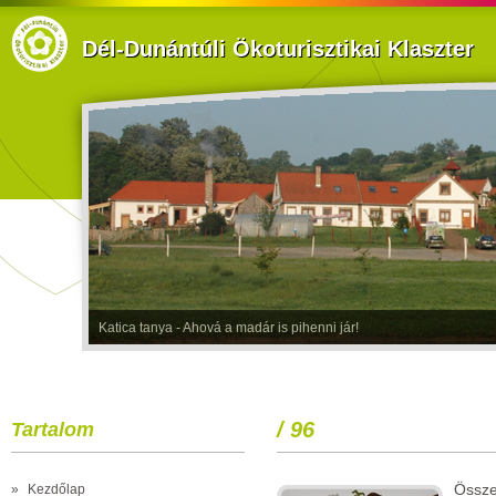
Dél-Dunántúli Ökoturisztikai Klaszter
Katica tanya - Ahová a madár is pihenni jár!
/ 96
Tartalom
Össze
»
Kezdőlap