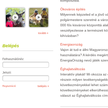
komposztba.
Ökováros építés
Milyennek képzeled el a jövő 
polgármestere szeretné a város
000 fős kisvárosi központtá al
veszélyeztesse a természeti kö
tovább »
kihívásban?
Energiaország
Belépés
Vajon át tud-e állni Magyarors
használatára? A kérdés megér
Felhasználónév:
EnergiaOrszág nevű játék szer
Éghajlatváltozás
Jelszó:
Interaktív plakát! Mi okozza az
részein milyen tevékenységekkel
következményekkel lehet szám
Regisztráció
következményeket elkerülhessü
választ az Éghajlatváltozás című