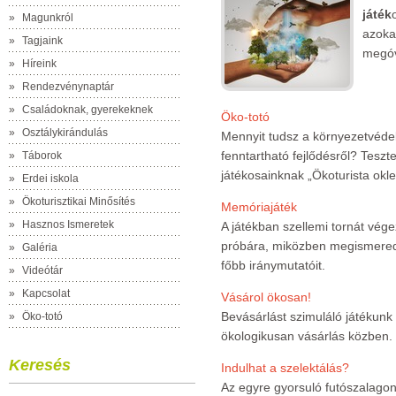
játék
»
Magunkról
azoka
»
Tagjaink
megóv
»
Híreink
»
Rendezvénynaptár
»
Családoknak, gyerekeknek
Öko-totó
»
Osztálykirándulás
Mennyit tudsz a környezetvédel
fenntartható fejlődésről? Teszte
»
Táborok
játékosainknak „Ökoturista okle
»
Erdei iskola
»
Ökoturisztikai Minősítés
Memóriajáték
»
Hasznos Ismeretek
A játékban szellemi tornát vé
próbára, miközben megismered
»
Galéria
főbb iránymutatóit.
»
Videótár
»
Kapcsolat
Vásárol ökosan!
Bevásárlást szimuláló játékunk
»
Öko-totó
ökologikusan vásárlás közben.
Keresés
Indulhat a szelektálás?
Az egyre gyorsuló futószalagon 