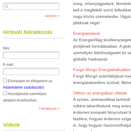
üveg, műanyagpalack, fémdoboz
kell a megfelelő színű felbukk
nagy közös szemetesbe. Vigyáz
játéknak vége!
Hírlevél feliratkozás
Energiakaland
Az EnergiaVilág tevékenységei
jövőjének formálásában. A glob
Név:
személyes felelősségedet és 
globális hatásaival.
E-mail:
Forgó Morgó Energiakalkulátor
Forgó Morgó számlálójával meg
Elolvastam és elfogadom az
energiatakarékos izzóval, ille
Adatvédelmi szabályzatot
Otthon az energiában ötletek
Hozzájárulok személyes
A színes, animációkkal tarkítot
adataim kezeléséhez
miként takaríthatunk meg energ
érdemes kompakt fénycsövet fels
fazékra, hogyan érdemes szigete
Videók
is, hogy hogyan hasznosíthatjuk