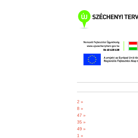
2 »
8 »
47 »
35 »
49 »
1 »