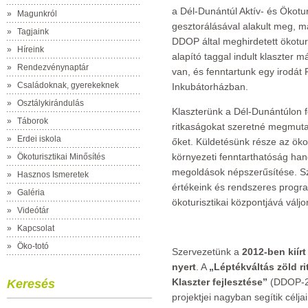
a Dél-Dunántúl Aktív- és Ökot
»
Magunkról
gesztorálásával alakult meg, m
»
Tagjaink
DDOP által meghirdetett ökoturi
»
Híreink
alapító taggal indult klaszter 
»
Rendezvénynaptár
van, és fenntartunk egy irodát 
»
Családoknak, gyerekeknek
Inkubátorházban.
»
Osztálykirándulás
Klaszterünk a Dél-Dunántúlon fe
»
Táborok
ritkaságokat szeretné megmuta
»
Erdei iskola
őket. Küldetésünk része az öko
környezeti fenntarthatóság hang
»
Ökoturisztikai Minősítés
megoldások népszerűsítése. Sz
»
Hasznos Ismeretek
értékeink és rendszeres progr
»
Galéria
ökoturisztikai központjává váljo
»
Videótár
»
Kapcsolat
»
Öko-totó
Szervezetünk a
2012-ben kiírt
nyert
. A
„Léptékváltás zöld r
Klaszter fejlesztése”
(DDOP-2.
Keresés
projektjei nagyban segítik célja