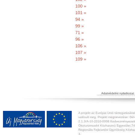
100 »
101 »
94 »
99 »
71 »
96 »
106 »
107 »
109 »
Adatvédelmi nyilatkozat
A projekt az Európai Unió támogatásával,
valósult meg. Projekt megnevezése: Dél-
2.1.3/A-10-2010-0008 Kedvezményezett:
Ökoturizmusért Közhasznú Egyesület,74
Regionális Fejlesztési Ügynökség Közhas
3.