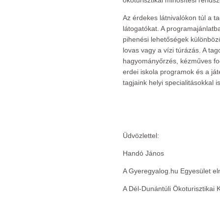
ökoturisztikai minősítési rendsz
Az érdekes látnivalókon túl a 
látogatókat. A programajánlatb
pihenési lehetőségek különböző
lovas vagy a vízi túrázás. A tag
hagyományőrzés, kézműves fog
erdei iskola programok és a já
tagjaink helyi specialitásokkal 
Üdvözlettel:
Handó János
A Gyeregyalog.hu Egyesület el
A Dél-Dunántúli Ökoturisztikai 