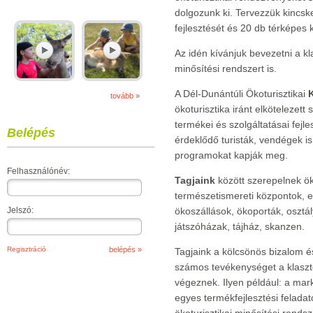
dolgozunk ki. Tervezzük kincske
fejlesztését és 20 db térképes k
Az idén kívánjuk bevezetni a klas
minősítési rendszert is.
A Dél-Dunántúli Ökoturisztikai
tovább »
ökoturisztika iránt elkötelezet
termékei és szolgáltatásai fejle
Belépés
érdeklődő turisták, vendégek is
programokat kapják meg.
Felhasználónév:
Tagjaink
között szerepelnek ök
természetismereti központok, 
Jelszó:
ökoszállások, ökoporták, osztál
játszóházak, tájház, skanzen.
Regisztráció
Tagjaink a kölcsönös bizalom é
számos tevékenységet a klaszt
végeznek. Ilyen például: a ma
egyes termékfejlesztési felada