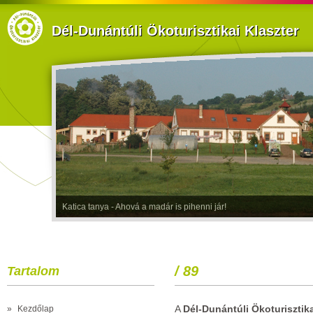
Dél-Dunántúli Ökoturisztikai Klaszter
Katica tanya - Ahová a madár is pihenni jár!
/ 89
Tartalom
A
Dél-Dunántúli Ökoturisztika
»
Kezdőlap