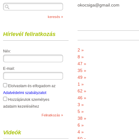
okocsiga@gmail.com
Hírlevél feliratkozás
2 »
Név:
8 »
47 »
E-mail:
35 »
49 »
1 »
Elolvastam és elfogadom az
62 »
Adatvédelmi szabályzatot
46 »
Hozzájárulok személyes
3 »
adataim kezeléséhez
5 »
38 »
6 »
Videók
4 »
50 »