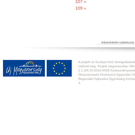
107 »
109 »
Adatvédelmi nyilatkozat
A projekt az Európai Unió támogatásával,
valósult meg. Projekt megnevezése: Dél-
2.1.3/A-10-2010-0008 Kedvezményezett:
Ökoturizmusért Közhasznú Egyesület,74
Regionális Fejlesztési Ügynökség Közhas
3.