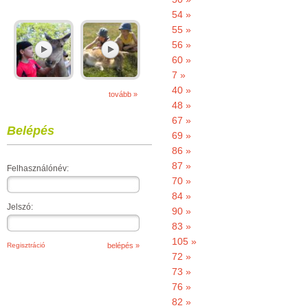
54 »
55 »
56 »
60 »
7 »
40 »
tovább »
48 »
67 »
Belépés
69 »
86 »
87 »
Felhasználónév:
70 »
84 »
Jelszó:
90 »
83 »
105 »
Regisztráció
72 »
73 »
76 »
82 »