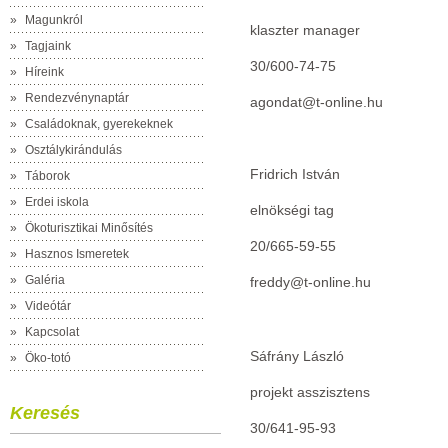
»
Magunkról
klaszter manager
»
Tagjaink
30/600-74-75
»
Híreink
»
Rendezvénynaptár
agondat@t-online.hu
»
Családoknak, gyerekeknek
»
Osztálykirándulás
Fridrich István
»
Táborok
»
Erdei iskola
elnökségi tag
»
Ökoturisztikai Minősítés
20/
665-59-55
»
Hasznos Ismeretek
»
Galéria
freddy@t-online.hu
»
Videótár
»
Kapcsolat
Sáfrány László
»
Öko-totó
projekt asszisztens
Keresés
30/641-95-93