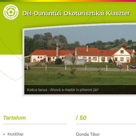
Dél-Dunántúli Ökoturisztikai Klaszter
Katica tanya - Ahová a madár is pihenni jár!
/ 50
Tartalom
Gonda Tibor
»
Kezdőlap