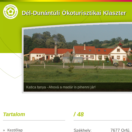
Dél-Dunántúli Ökoturisztikai Klaszter
Katica tanya - Ahová a madár is pihenni jár!
/ 48
Tartalom
Székhely: 7677 Orfű, Pető
»
Kezdőlap