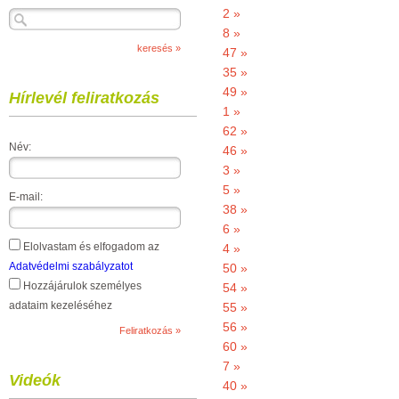
2 »
8 »
47 »
35 »
49 »
Hírlevél feliratkozás
1 »
62 »
Név:
46 »
3 »
5 »
E-mail:
38 »
6 »
Elolvastam és elfogadom az
4 »
Adatvédelmi szabályzatot
50 »
Hozzájárulok személyes
54 »
adataim kezeléséhez
55 »
56 »
60 »
7 »
Videók
40 »