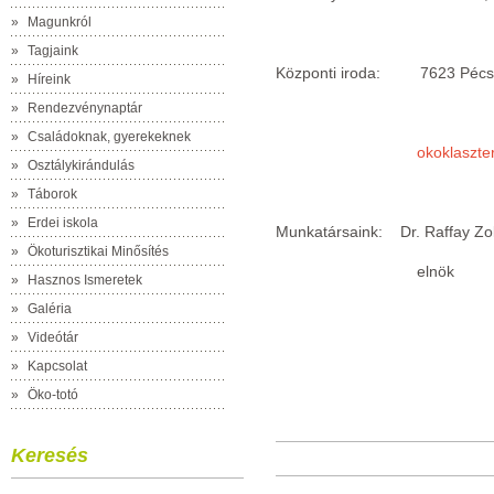
»
Magunkról
»
Tagjaink
Központi iroda: 7623 Pécs
»
Híreink
»
Rendezvénynaptár
»
Családoknak, gyerekeknek
okoklaszt
»
Osztálykirándulás
»
Táborok
»
Erdei iskola
Munkatársaink: Dr. Raffay Zo
»
Ökoturisztikai Minősítés
elnök
»
Hasznos Ismeretek
»
Galéria
»
Videótár
»
Kapcsolat
»
Öko-totó
Keresés