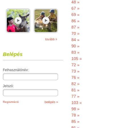
48 »
67 »
69 »
86 »
87 »
70 »
tovább »
84 »
90 »
83 »
Belépés
105 »
72 »
Felhasználónév:
73 »
76 »
82 »
Jelszó:
81 »
77 »
Regisztráció
103 »
98 »
78 »
85 »
91 »