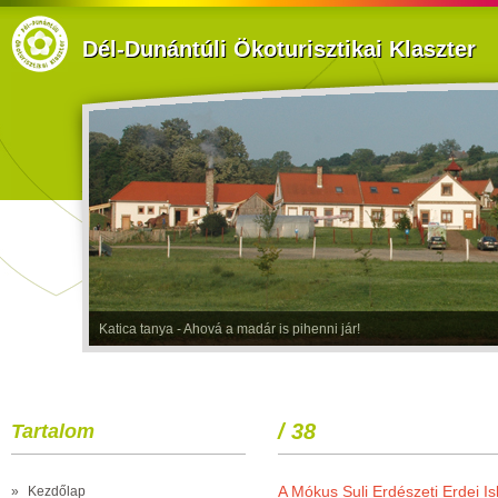
Dél-Dunántúli Ökoturisztikai Klaszter
Katica tanya - Ahová a madár is pihenni jár!
/ 38
Tartalom
A Mókus Suli Erdészeti Erdei I
»
Kezdőlap