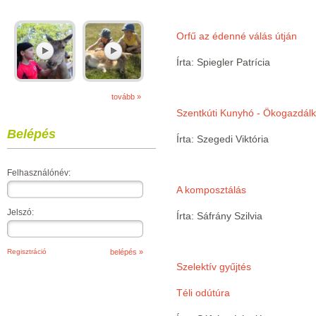
Orfű az édenné válás útján
Írta: Spiegler Patrícia
tovább »
Szentkúti Kunyhó - Ökogazdál
Belépés
Írta: Szegedi Viktória
Felhasználónév:
A komposztálás
Jelszó:
Írta: Sáfrány Szilvia
Regisztráció
Szelektív gyűjtés
Téli odútúra