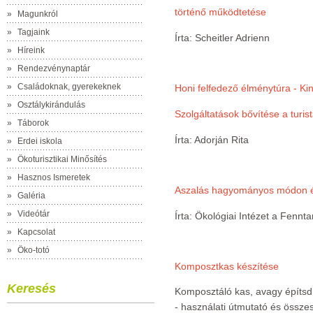
történő működtetése
»
Magunkról
»
Tagjaink
Írta: Scheitler Adrienn
»
Híreink
»
Rendezvénynaptár
»
Családoknak, gyerekeknek
Honi felfedező élménytúra - Ki
»
Osztálykirándulás
Szolgáltatások bővítése a turis
»
Táborok
Írta: Adorján Rita
»
Erdei iskola
»
Ökoturisztikai Minősítés
»
Hasznos Ismeretek
Aszalás hagyományos módon és
»
Galéria
»
Videótár
Írta: Ökológiai Intézet a Fennta
»
Kapcsolat
»
Öko-totó
Komposztkas készítése
Keresés
Komposztáló kas, avagy építsd
- használati útmutató és összes