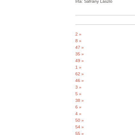
Írta: Sáfrány László
2 »
8 »
47 »
35 »
49 »
1 »
62 »
46 »
3 »
5 »
38 »
6 »
4 »
50 »
54 »
55 »