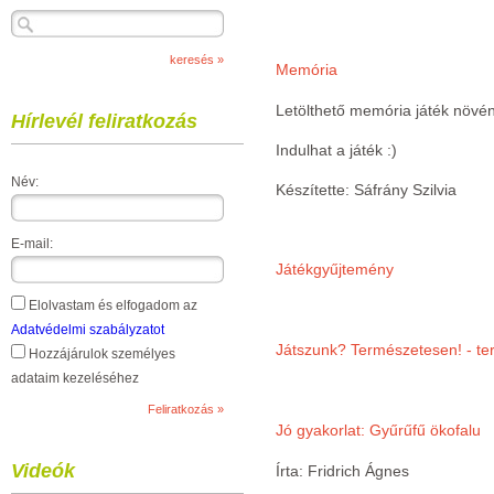
Memória
Letölthető memória játék növény
Hírlevél feliratkozás
Indulhat a játék :)
Név:
Készítette: Sáfrány Szilvia
E-mail:
Játékgyűjtemény
Elolvastam és elfogadom az
Adatvédelmi szabályzatot
Játszunk? Természetesen! - te
Hozzájárulok személyes
adataim kezeléséhez
Jó gyakorlat: Gyűrűfű ökofalu
Videók
Írta: Fridrich Ágnes