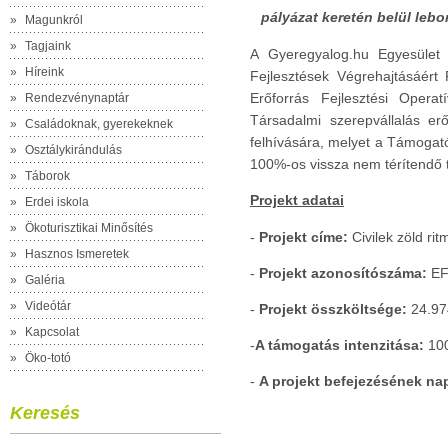
pályázat keretén belül lebo
»
Magunkról
»
Tagjaink
A Gyeregyalog.hu Egyesület
»
Híreink
Fejlesztések Végrehajtásáért 
Erőforrás Fejlesztési Opera
»
Rendezvénynaptár
Társadalmi szerepvállalás er
»
Családoknak, gyerekeknek
felhívására, melyet a Támogat
»
Osztálykirándulás
100%-os vissza nem térítendő 
»
Táborok
Projekt adatai
»
Erdei iskola
»
Ökoturisztikai Minősítés
-
Projekt címe:
Civilek zöld ri
»
Hasznos Ismeretek
-
Projekt azonosítószáma:
EF
»
Galéria
»
Videótár
-
Projekt összköltsége:
24.97
»
Kapcsolat
-
A támogatás intenzitása:
100
»
Öko-totó
-
A projekt befejezésének nap
Keresés