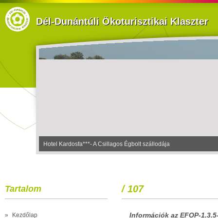
Dél-Dunántúli Ökoturisztikai Klaszter
Hotel Kardosfa***- A Csillagos Égbolt szállodája
/ 107
Tartalom
Információk az EFOP-1.3.5-
»
Kezdőlap