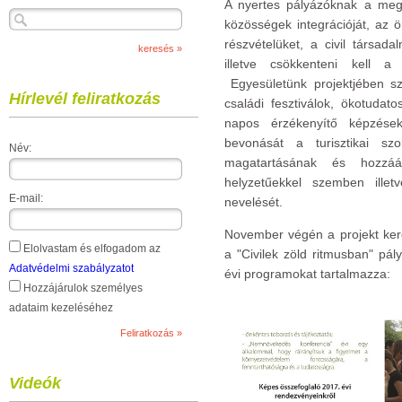
A nyertes pályázóknak a megv
közösségek integrációját, az 
részvételüket, a civil társad
illetve csökkenteni kell a 
Egyesületünk projektjében s
Hírlevél feliratkozás
családi fesztiválok, ökotudat
napos érzékenyítő képzések
bevonását a turisztikai szol
Név:
magatartásának és hozzáál
helyzetűekkel szemben ille
E-mail:
nevelését.
November végén a projekt keret
Elolvastam és elfogadom az
a "Civilek zöld ritmusban" pál
Adatvédelmi szabályzatot
évi programokat tartalmazza:
Hozzájárulok személyes
adataim kezeléséhez
Videók