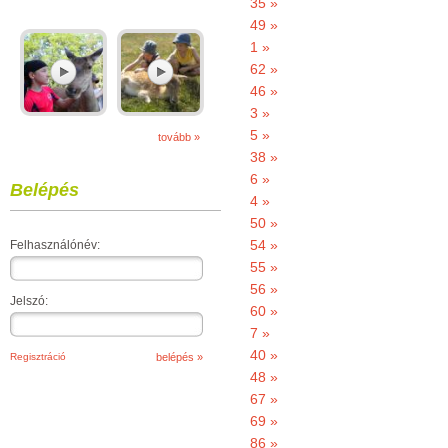
35 »
49 »
1 »
62 »
46 »
3 »
5 »
tovább »
38 »
6 »
Belépés
4 »
50 »
54 »
Felhasználónév:
55 »
56 »
Jelszó:
60 »
7 »
40 »
Regisztráció
48 »
67 »
69 »
86 »