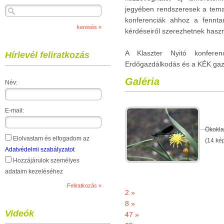
jegyében rendszeresek a tema
konferenciák ahhoz a fenntar
kérdéseiről szerezhetnek haszn
A Klaszter Nyitó konfere
Hírlevél feliratkozás
Erdőgazdálkodás és a KÉK gaz
Galéria
Név:
E-mail:
Ökokla
Elolvastam és elfogadom az
(14 ké
Adatvédelmi szabályzatot
Hozzájárulok személyes
adataim kezeléséhez
2 »
8 »
Videók
47 »