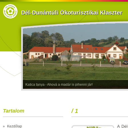
Dél-Dunántúli Ökoturisztikai Klaszter
Katica tanya - Ahová a madár is pihenni jár!
/ 1
Tartalom
A Dél
»
Kezdőlap