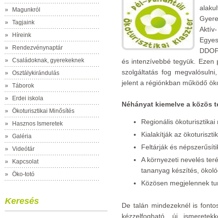
alak
»
Magunkról
Gyer
»
Tagjaink
Aktí
»
Híreink
Egye
»
Rendezvénynaptár
DDOP 
»
Családoknak, gyerekeknek
és intenzívebbé tegyük. Ezen
szolgáltatás fog megvalósulni
»
Osztálykirándulás
jelent a régiónkban működő ökot
»
Táborok
»
Erdei iskola
Néhányat kiemelve a közös 
»
Ökoturisztikai Minősítés
Regionális ökoturisztikai
»
Hasznos Ismeretek
Kialakítják az ökoturisz
»
Galéria
Feltárják és népszerűsíti
»
Videótár
A környezeti nevelés ter
»
Kapcsolat
tananyag készítés, ökológ
»
Öko-totó
Közösen megjelennek turi
Keresés
De talán mindezeknél is fonto
kézzelfogható, új ismeretek