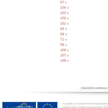
97 »
104 »
102 »
100 »
101 »
94 »
99 »
71 »
96 »
106 »
107 »
109 »
Adatvédelmi nyilatkozat
A projekt az Európai Unió támogatásával,
valósult meg. Projekt megnevezése: Dél-