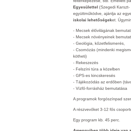
feltérképezése, stb. Emellett 
Egyesülettel
(Szegedi Karszt- 
együttműködve, ajánlja az egyes
iskolai lehetőségek
et. Úgymin
- Mecsek élővilágának bemutat
- Mecsek növényeinek bemutat
- Geológia, kőzetfelismerés,
- Csomózás (mindenki megismer
kötheti)
- Rekeszezés
- Felszíni túra a közelben
- GPS-es kincskeresés
- Tájékozódás az erdőben (távc
- Vízfő-forrásház bemutatása
A programok forgószínpad sze
A részvevőket 3-12 fős csoport
Egy program kb. 45 perc.
Amennyiben több ideje van 