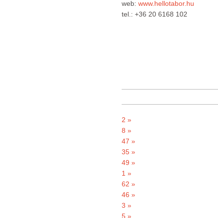
web:
www.hellotabor.hu
tel.: +36 20 6168 102
2 »
8 »
47 »
35 »
49 »
1 »
62 »
46 »
3 »
5 »