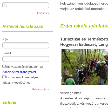
helyszíneinken kidolgozott erd
várják az érdeklődő tanárokat, 
Erdei iskola ajánlato
Hírlevél feliratkozás
Turisztikai és Természet
Név:
Hőgyészi Erdészet, Len
E-mail:
Elolvastam és elfogadom az
Adatvédelmi szabályzatot
Hozzájárulok személyes
adataim kezeléséhez
vendégeinket.
Az erdei iskola saját, minősíte
Videók
illeszkedik a környező parkerd