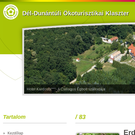
Dél-Dunántúli Ökoturisztikai Klaszter
Hotel Kardosfa***- A Csillagos Égbolt szállodája
/ 83
Tartalom
Erd
»
Kezdőlap