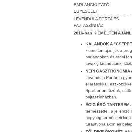
BARLANGKUTATÓ
EGYESÜLET
LEVENDULA PORTA ÉS
PAJTASZÍNHÁZ
2016-ban KIEMELTEN AJÁNL
KALANDOK A "CSEPPE
kiemelten ajánljuk a pro
barlangokon és erdei forr
tavakig kirándulunk, közb
NÉPI GASZTRONÓMIA 
Levendula Portán a gyer
eljárásokkal, eszközökke
Sparherten főzünk, sütü
pajtaszínházban.
ÉGIG ÉRŐ TANTEREM
természettel, a jellemző
hegység természeti kincs
túraútvonalakon és belep
ZÖLDIKE ÖKOHÉT:
A hé