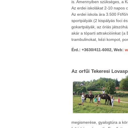
is. Amennyiben szükséges, a Ka
Az erdei iskolákat 2-10 napos c
Az erdei iskola ára 3.500 Ft/f
sportpályák (2 kispályás foci é
gokartpályák, az óriás játszóh
akár a tóparti attrakcióinkat (a 
trambulinokat, kézi kompot, pon
Érd.: +3630/411-6002, Web:
w
Az orfűi Tekeresi Lovasp
megismerése, gyalogtúra a kör