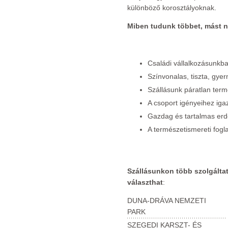
különböző korosztályoknak.
Miben tudunk többet, mást 
Családi vállalkozásunkba
Színvonalas, tiszta, gyer
Szállásunk páratlan term
A csoport igényeihez iga
Gazdag és tartalmas erd
A természetismereti fogla
Szállásunkon több szolgáltat
választhat
:
DUNA-DRÁVA NEMZETI
PARK
SZEGEDI KARSZT- ÉS