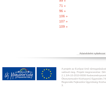
99 »
71 »
96 »
106 »
107 »
109 »
Adatvédelmi nyilatkozat
A projekt az Európai Unió támogatásával,
valósult meg. Projekt megnevezése: Dél-
2.1.3/A-10-2010-0008 Kedvezményezett:
Ökoturizmusért Közhasznú Egyesület,74
Regionális Fejlesztési Ügynökség Közhas
3.