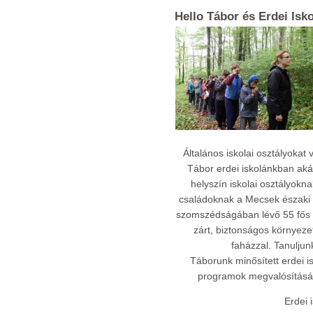
Hello Tábor és Erdei Isk
Általános iskolai osztályokat
Tábor erdei iskolánkban aká
helyszín iskolai osztályokn
családoknak a Mecsek északi l
szomszédságában lévő 55 fős t
zárt, biztonságos környezetb
faházzal. Tanuljun
Táborunk minősített erdei is
programok megvalósítására 
Erdei 