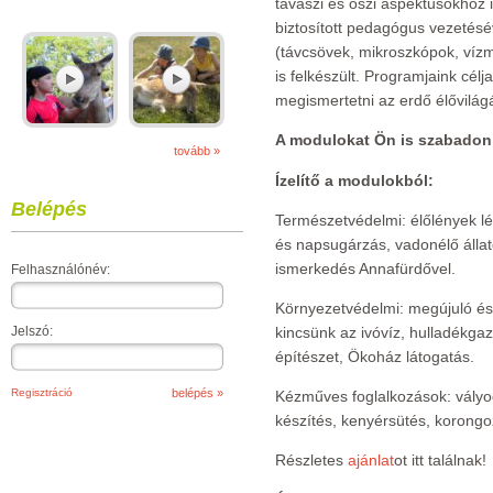
tavaszi és őszi aspektusokhoz 
biztosított pedagógus vezetésév
(távcsövek, mikroszkópok, vízmi
is felkészült. Programjaink cé
megismertetni az erdő élővilág
A modulokat Ön is szabadon 
tovább »
Ízelítő a modulokból:
Belépés
Természetvédelmi: élőlények létfe
és napsugárzás, vadonélő állat
ismerkedés Annafürdővel.
Felhasználónév:
Környezetvédelmi: megújuló és 
Jelszó:
kincsünk az ivóvíz, hulladékg
építészet, Ökoház látogatás.
Regisztráció
Kézműves foglalkozások: vályog
készítés, kenyérsütés, korong
Részletes
ajánlat
ot itt találnak!