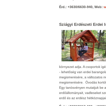
Érd.: +3630/6630-940, Web:
w
Sziágyi Erdészeti Erdei 
környezet adja. A csoportok ig
- lehetőség van erdei barangol
megismerésére, a változatos nö
megismerésére. Óvodás kortól 
Egy tanösvényen mutatjuk be a 
erdőállományait, vadleseket s
erdő és az erdész hétköznapjair