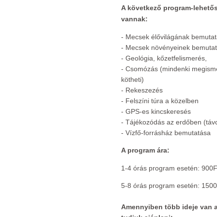
A következő program-lehető
vannak:
- Mecsek élővilágának bemutat
- Mecsek növényeinek bemutat
- Geológia, kőzetfelismerés,
- Csomózás (mindenki megismer
kötheti)
- Rekeszezés
- Felszíni túra a közelben
- GPS-es kincskeresés
- Tájékozódás az erdőben (távc
- Vízfő-forrásház bemutatása
A program ára:
1-4 órás program esetén: 900Ft
5-8 órás program esetén: 1500F
Amennyiben több ideje van 