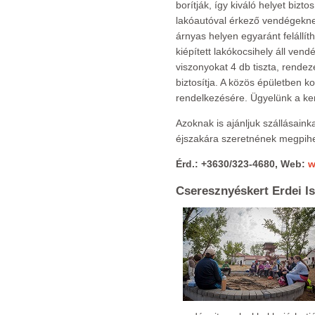
borítják, így kiváló helyet bizt
lakóautóval érkező vendégeknek 
árnyas helyen egyaránt felállí
kiépített lakókocsihely áll ven
viszonyokat 4 db tiszta, rendez
biztosítja. A közös épületben k
rendelkezésére. Ügyelünk a k
Azoknak is ajánljuk szállásaink
éjszakára szeretnének megpihe
Érd.:
+3630/323-4680, Web:
w
Cseresznyéskert Erdei Is