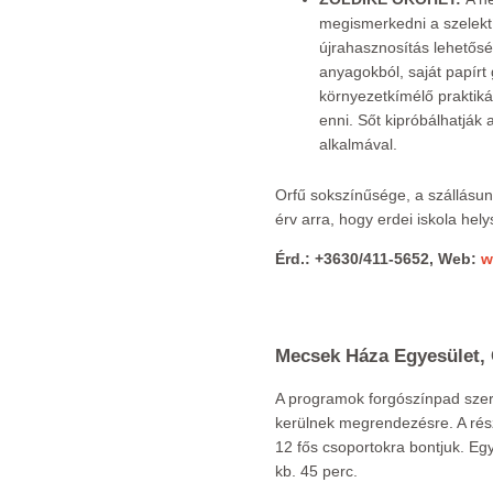
megismerkedni a szelektí
újrahasznosítás lehetősé
anyagokból, saját papírt 
környezetkímélő praktikák
enni. Sőt kipróbálhatjá
alkalmával.
Orfű sokszínűsége, a szállásun
érv arra, hogy erdei iskola hel
Érd.: +3630/411-5652, Web:
w
Mecsek Háza Egyesület, 
A programok forgószínpad sze
kerülnek megrendezésre. A rés
12 fős csoportokra bontjuk. E
kb. 45 perc.