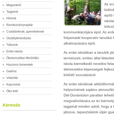
Az erd
»
Magunkról
külön
»
Tagjaink
építő
»
Híreink
iskola
»
Rendezvénynaptár
kölcs
»
Családoknak, gyerekeknek
kommunikációjára épül. Az erde
folyamatát kooperatív tanulási
»
Osztálykirándulás
alkalmazására építi.
»
Táborok
»
Erdei iskola
Az erdei iskolában a tanulók já
természeti, ember által létesíte
»
Ökoturisztikai Minősítés
iskola kiemelkedő nevelési fel
»
Hasznos Ismeretek
életvezetési képességek fejle
»
Galéria
kötődő szocializáció.
»
Videótár
Az erdei iskolának attitűdformá
»
Kapcsolat
helyszínének sajátos atmoszférá
»
Öko-totó
Dél-Dunántúlon páratlan lehető
megvalósítására az év bármely 
Keresés
tagjainál minden adott, hogy a
játszva, tapasztalatok útján gya