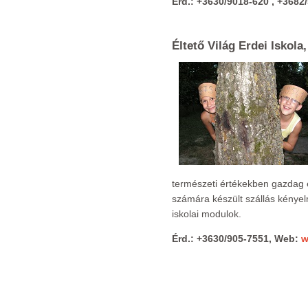
Érd.: +3630/9018-620 , +3682
Éltető Világ Erdei Iskola,
természeti értékekben gazdag é
számára készült szállás kényel
iskolai modulok.
Érd.: +3630/905-7551, Web:
w