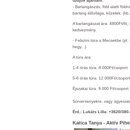
tudjuk ajánlani:
- Barlangászás, föld alatti föld
barlang élővilága, kőzetek. (kb.
A barlangászat ára: 4800Ft/fő, 
kedvezmény.
- Felszíni túra a Mecsekbe (pl
hegy...)
A túra ára:
1-4 órás túra: 8 000Ft/csoport
5-6 órás túra: 12 000Ft/csoport
Éjszakai túra: 9 000 Ft/csoport
Sorversenyekre, vagy ügyesség
Érd.: Lukáts Lilla: +3620/38
Katica Tanya - Aktív Pih