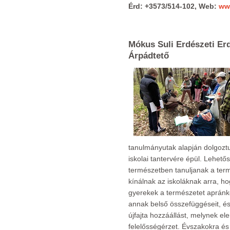
Érd: +3573/514-102, Web:
ww
Mókus Suli Erdészeti Erd
Árpádtető
tanulmányutak alapján dolgoztu
iskolai tantervére épül. Lehet
természetben tanuljanak a term
kínálnak az iskoláknak arra, h
gyerekek a természetet apránk
annak belső összefüggéseit, és
újfajta hozzáállást, melynek el
felelősségérzet. Évszakokra és