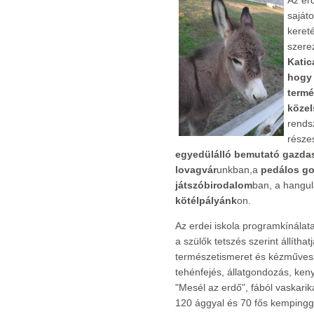
Az erd
saját
keret
szere
Katic
hogy 
termé
közel
rends
része
egyedülálló bemutató gazda
lovagvár
unkban,a
pedálos go
játszóbirodalom
ban, a hangu
kötélpályánk
on.
Az erdei iskola programkínálat
a szülők tetszés szerint állít
természetismeret és kézműves
tehénfejés, állatgondozás, keny
"Mesél az erdő", fából vaskarik
120 ággyal és 70 fős kempinggel