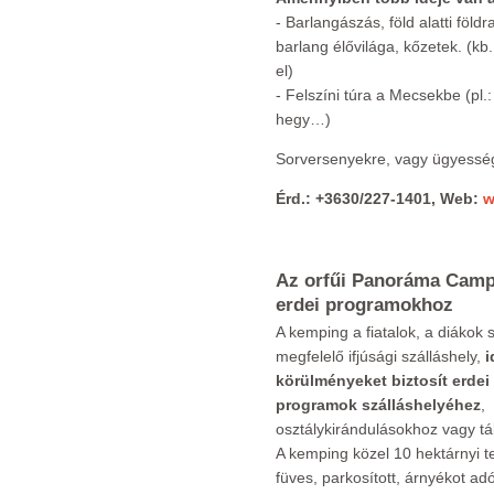
- Barlangászás, föld alatti föld
barlang élővilága, kőzetek. (kb.
el)
- Felszíni túra a Mecsekbe (pl
hegy…)
Sorversenyekre, vagy ügyesség
Érd.:
+3630/227-1401, Web:
w
Az orfűi Panoráma Campi
erdei programokhoz
A kemping a fiatalok, a diákok 
megfelelő ifjúsági szálláshely,
i
körülményeket biztosít erdei
programok szálláshelyéhez
,
osztálykirándulásokhoz vagy t
A kemping közel 10 hektárnyi te
füves, parkosított, árnyékot ad