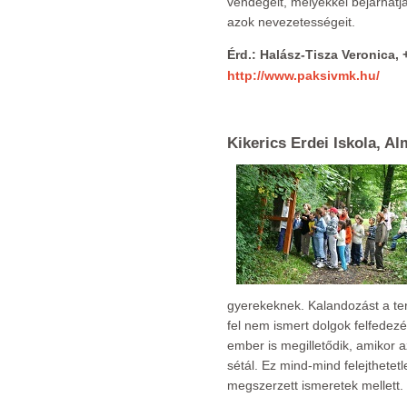
vendégeit, melyekkel bejárhatj
azok nevezetességeit.
Érd.: Halász-Tisza Veronica,
http://www.paksivmk.hu/
Kikerics Erdei Iskola, A
gyerekeknek. Kalandozást a ter
fel nem ismert dolgok felfedezé
ember is megilletődik, amikor a
sétál. Ez mind-mind felejthetetl
megszerzett ismeretek mellett.