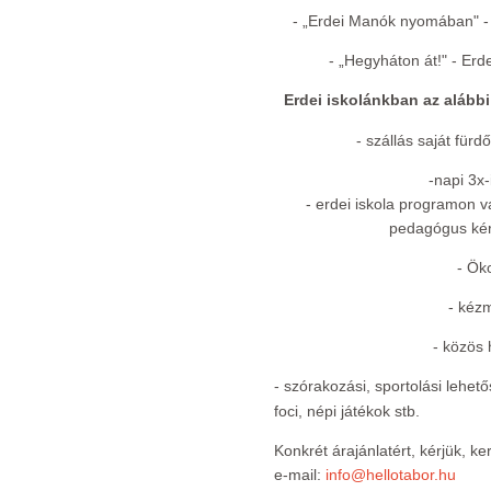
- „Erdei Manók nyomában" - E
- „Hegyháton át!" - Erde
Erdei iskolánkban az alábbi
- szállás saját für
-napi 3x-
- erdei iskola programon v
pedagógus kér
- Ök
- kéz
- közös 
-
szórakozási, sportolási lehetős
foci, népi játékok stb.
Konkrét árajánlatért, kérjük, k
e-mail:
info@hellotabor.hu