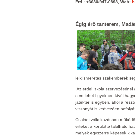
Érd.: +3630/947-0898, Web:
h
Égig érő tanterem, Madárl
lelkiismeretes szakemberek seg
Az erdei iskola szervezésénél a
sem lehet figyelmen kívül hagyn
játéktér is egyben, ahol a rés
viszonyát is kedvezően befolyá
Családi vállalkozásban működő
értékét a körülötte található há
melyek egyszerre képesek kikap