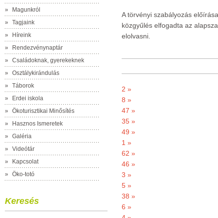
»
Magunkról
A törvényi szabályozás előírá
»
Tagjaink
közgyűlés elfogadta az alapsz
»
Híreink
elolvasni.
»
Rendezvénynaptár
»
Családoknak, gyerekeknek
»
Osztálykirándulás
»
Táborok
2 »
»
Erdei iskola
8 »
47 »
»
Ökoturisztikai Minősítés
35 »
»
Hasznos Ismeretek
49 »
»
Galéria
1 »
»
Videótár
62 »
»
Kapcsolat
46 »
»
Öko-totó
3 »
5 »
38 »
Keresés
6 »
4 »