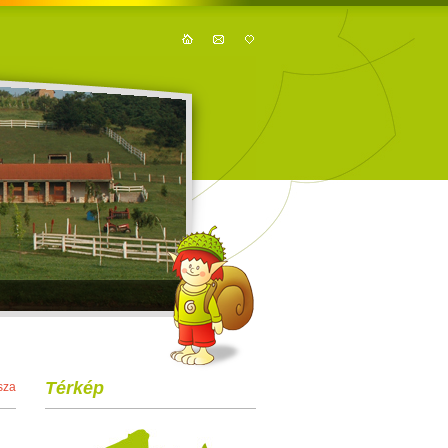
Térkép
sza