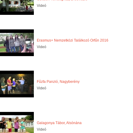
Videó
Erasmus+ Nemzetközi Találkozó Orfűn 2016
Videó
Fűzfa Panzió, Nagyberény
Videó
Galagonya Tábor, Alsónána
Videó