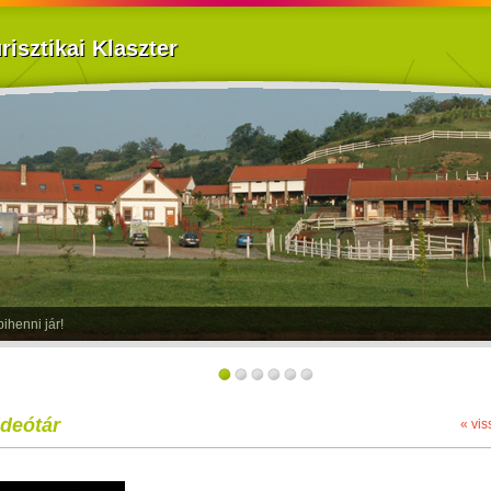
isztikai Klaszter
gbolt szállodája
ideótár
« vis