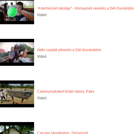
"A természet iskolája" - Környezeti nevelés a Dél-Dunántúl
Videó
Aktív családi pihenés a Dél-Dunántúlon
Videó
Cseresznyéskert Erdei Iskola, Paks
Videó
Csicseri Vendégház, Diósviszló