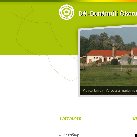
Dél-Dunántúli Ökotur
Hotel Kardosfa***- A Csillagos É
Tartalom
V
»
Kezdőlap