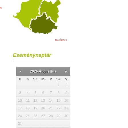
on
tovább »
Eseménynaptár
2026 Augusztus
H
K
SZ
CS
P
SZ
V
1
2
3
4
5
6
7
8
9
10
11
12
13
14
15
16
17
18
19
20
21
22
23
24
25
26
27
28
29
30
31