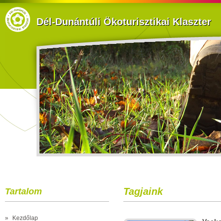
Dél-Dunántúli Ökoturisztikai Klaszter
Tagjaink
Tartalom
»
Kezdőlap