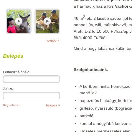
a harmadik ház a
Kis Vackork
2
48 m
-ek, 2 kisebb szoba, jól 
nappali (tv, wifi, műholdvevő, 
Árak: 1-2 fő 10.500 Ft/ház/éj, 3
főtől 4000 Ft/fő/éj.
tovább »
Mind a négy lakáshoz külön tera
Belépés
Szolgáltatásaink:
Felhasználónév:
A kertben: hinta, homokozó
Jelszó:
manó lak
napozó és hintaágy, kerti tu
Regisztráció
grillező, nyárssütő (bogrács
parkoló
kennel a négylábú kedvenc
Előzetes megbeszélés alapjá