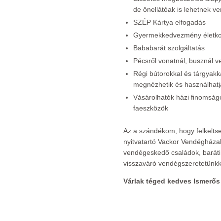
de önellátóak is lehetnek 
SZÉP Kártya elfogadás
Gyermekkedvezmény életkor
Bababarát szolgáltatás
Pécsről vonatnál, busznál v
Régi bútorokkal és tárgyak
megnézhetik és használhatj
Vásárolhatók házi finomságo
faeszközök
Az a szándékom, hogy felkelt
nyitvatartó Vackor Vendégháza
vendégeskedő családok, baráti
visszaváró vendégszeretetünkk
Várlak téged kedves Ismerős 