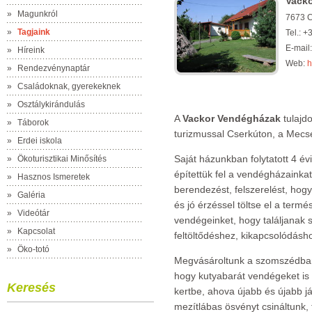
Vack
»
Magunkról
7673 Cs
»
Tagjaink
Tel.: 
E-mail
»
Híreink
Web:
h
»
Rendezvénynaptár
»
Családoknak, gyerekeknek
»
Osztálykirándulás
A
Vackor Vendégházak
tulajd
»
Táborok
turizmussal Cserkúton, a Mecse
»
Erdei iskola
Saját házunkban folytatott 4 é
»
Ökoturisztikai Minősítés
építettük fel a vendégházainkat
»
Hasznos Ismeretek
berendezést, felszerelést, hogy
»
Galéria
és jó érzéssel töltse el a termé
»
Videótár
vendégeinket, hogy találjanak 
»
Kapcsolat
feltöltődéshez, kikapcsolódásh
»
Öko-totó
Megvásároltunk a szomszédban 
hogy kutyabarát vendégeket is f
Keresés
kertbe, ahova újabb és újabb j
mezítlábas ösvényt csináltunk, 