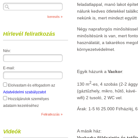
feladatlappal, manó lakot épít
nálunk kedves ötletekkel talál
nekünk is, mert mindezt együtt
Négy napraforgós minősítésse
Hírlevél feliratkozás
minősítésünk is van, mert font
használatát, a takarékos megold
környezetvédelmet.
Név:
E-mail:
Egyik házunk a
Vackor
:
2
130 m
-es, 4 szobás (2-2 ággya
Elolvastam és elfogadom az
(gáztűzhely, mikro, hűtő, kávé-
Adatvédelmi szabályzatot
wifi) 2 tusoló, 2 WC vel.
Hozzájárulok személyes
adataim kezeléséhez
Árak: 1-5 fő 25.000 Ft/ház/éj, 6
A másik ház:
Videók
Vackorka földszintje és tetőt