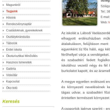
Sziág
»
Magunkról
Sziágy
»
Tagjaink
Tel.: 
E-mail
»
Híreink
Web:
h
»
Rendezvénynaptár
»
Családoknak, gyerekeknek
Az iskolát a Lábodi Vadászerdé
»
Osztálykirándulás
elhagyott erdészházban műk
»
Táborok
átalakuláson, felújításon ment
egyenként tíz fős háló, egy k
»
Erdei iskola
férőhellyel várja a vendégeket
»
Ökoturisztikai Minősítés
és szabadtéri fedett foglalk
»
Hasznos Ismeretek
iskolához vezető négy és fél 
»
Galéria
burkolatot kapott, és az áramell
»
Videótár
A megye egyetlen erdészeti erde
»
Kapcsolat
és környezeti nevelésének ke
»
Öko-totó
tágas udvar, a szabadtéri fő
érintetlen természeti környezet
Keresés
A csoportok igénye szerint - e