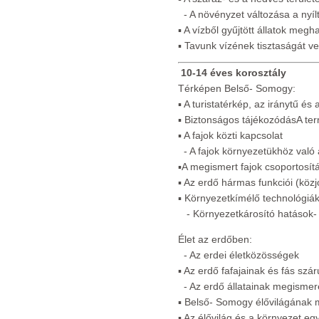
- A növényzet változása a nyílt 
▪ A vízből gyűjtött állatok meg
▪ Tavunk vízének tisztaságát v
10-14 éves korosztály
Térképen Belső- Somogy:
▪ A turistatérkép, az iránytű és 
▪ Biztonságos tájékozódásA te
▪ A fajok közti kapcsolat
- A fajok környezetükhöz val
▪A megismert fajok csoportosít
▪ Az erdő hármas funkciói (közjó
▪ Környezetkímélő technológiá
- Környezetkárosító hatások- 
Élet az erdőben:
- Az erdei életközösségek
▪ Az erdő fafajainak és fás sz
- Az erdő állatainak megisme
▪ Belső- Somogy élővilágának
▪ Az élővilág és a környezet e