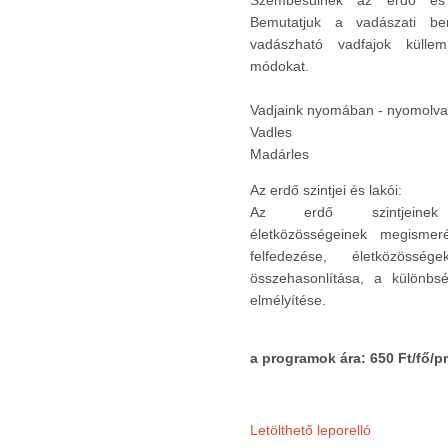
Szembesülnek az erdő és a
Bemutatjuk a vadászati be
vadászható vadfajok küllemi
módokat.
Vadjaink nyomában - nyomolva
Vadles
Madárles
Az erdő szintjei és lakói:
Az erdő szintjeine
életközösségeinek megisme
felfedezése, életközösség
összehasonlítása, a különbsé
elmélyítése.
a programok ára: 650 Ft/fő/
Letölthető leporelló