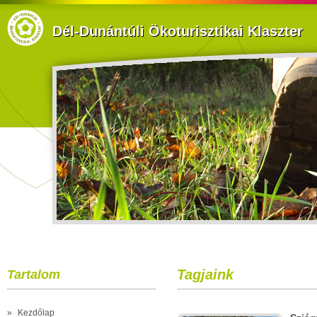
Dél-Dunántúli Ökoturisztikai Klaszter
Tagjaink
Tartalom
»
Kezdőlap