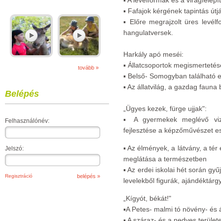
▪ A levélformák és a virágfelép
▪ Fafajok kérgének tapintás út
▪ Előre megrajzolt üres levél
hangulatversek.
Harkály apó meséi:
▪ Állatcsoportok megismertetés
tovább »
▪ Belső- Somogyban található 
▪ Az állatvilág, a gazdag fauna
Belépés
„Ügyes kezek, fürge ujjak":
▪ A gyermekek meglévő viz
Felhasználónév:
fejlesztése a képzőművészet e
▪ Az élmények, a látvány, a tér
Jelszó:
meglátása a természetben
▪ Az erdei iskolai hét során gyű
Regisztráció
levelekből figurák, ajándéktár
„Kígyót, békát!"
▪A Petes- malmi tó növény- és
▪ A száraz- és a nedves terüle