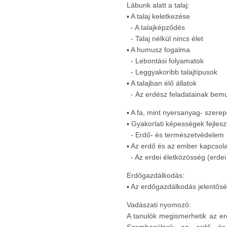
Lábunk alatt a talaj:
▪ A talaj keletkezése
- A talajképződés
- Talaj nélkül nincs élet
▪ A humusz fogalma
- Lebontási folyamatok
- Leggyakoribb talajtípusok
▪ A talajban élő állatok
- Az erdész feladatainak bem
▪ A fa, mint nyersanyag- szere
▪ Gyakorlati képességek fejleszt
- Erdő- és természetvédelem
▪ Az erdő és az ember kapcsol
- Az erdei életközösség (erdei 
Erdőgazdálkodás:
▪ Az erdőgazdálkodás jelentő
Vadászati nyomozó:
A tanulók megismerhetik az erd