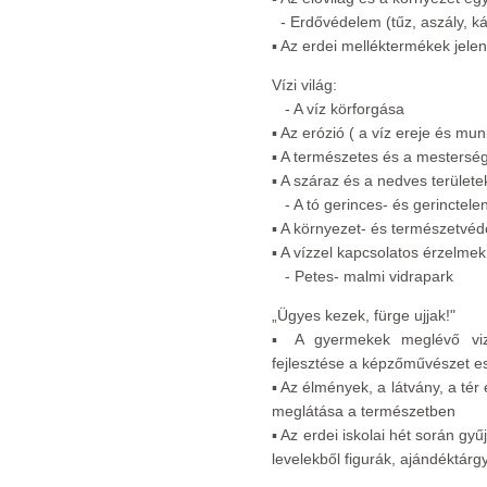
- Erdővédelem (tűz, aszály, ká
▪ Az erdei melléktermékek jele
Vízi világ:
- A víz körforgása
▪ Az erózió ( a víz ereje és mun
▪ A természetes és a mestersé
▪ A száraz és a nedves terület
- A tó gerinces- és gerinctelen 
▪ A környezet- és természetvéd
▪ A vízzel kapcsolatos érzelme
- Petes- malmi vidrapark
„Ügyes kezek, fürge ujjak!"
▪ A gyermekek meglévő viz
fejlesztése a képzőművészet e
▪ Az élmények, a látvány, a tér
meglátása a természetben
▪ Az erdei iskolai hét során gyű
levelekből figurák, ajándéktárg