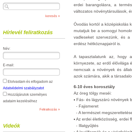
erdei barangolásra, a termé
változatos növénytársulások, é
Óvodás kortól a középiskolás 
mutatjuk be a somogyi homokvid
Hírlevél feliratkozás
vadleseket szervezünk, és a
erdész hétköznapjairól is.
Név:
A tapasztalatunk az, hogy a
környezete, az erdő élővilága 
E-mail:
nemcsak a növények és állat
azok számára, akik a társadal
Elolvastam és elfogadom az
6-10 éves korosztály
Adatvédelmi szabályzatot
Az öreg tölgy meséi:
Hozzájárulok személyes
▪ Fás- és lágyszárú növények 
adataim kezeléséhez
- Fajismeret
- A természet megszerettetés
▪ Az erdei életközösség, erdei f
Videók
- Illatgyűjtés