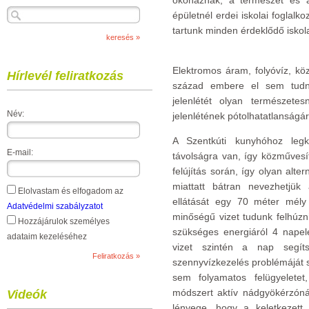
ökoháznak, a természet és az
épületnél erdei iskolai foglalk
tartunk minden érdeklődő iskola
Elektromos áram, folyóvíz, köz
Hírlevél feliratkozás
század embere el sem tudná 
jelenlétét olyan természet
Név:
jelenlétének pótolhatatlanságá
A Szentkúti kunyhóhoz legk
E-mail:
távolságra van, így közművesí
felújítás során, így olyan alte
miattatt bátran nevezhetjü
Elolvastam és elfogadom az
ellátását egy 70 méter mély 
Adatvédelmi szabályzatot
minőségű vizet tudunk felhúzn
Hozzájárulok személyes
szükséges energiáról 4 nape
adataim kezeléséhez
vizet szintén a nap segítsé
szennyvízkezelés problémáját s
sem folyamatos felügyelete
módszert aktív nádgyökérzóná
Videók
lényege, hogy a keletkezett