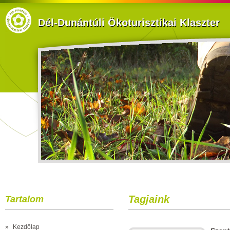
Dél-Dunántúli Ökoturisztikai Klaszter
Tagjaink
Tartalom
»
Kezdőlap