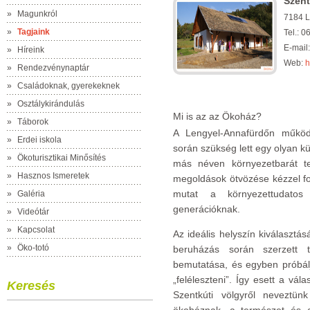
Szent
»
Magunkról
7184 L
»
Tagjaink
Tel.: 
E-mail
»
Híreink
Web:
h
»
Rendezvénynaptár
»
Családoknak, gyerekeknek
»
Osztálykirándulás
Mi is az az Ökoház?
»
Táborok
A Lengyel-Annafürdőn működő 
»
Erdei iskola
során szükség lett egy olyan kü
»
Ökoturisztikai Minősítés
más néven környezetbarát t
»
Hasznos Ismeretek
megoldások ötvözése kézzel fo
mutat a környezettudatos 
»
Galéria
generációknak.
»
Videótár
»
Kapcsolat
Az ideális helyszín kiválasztá
»
Öko-totó
beruházás során szerzett t
bemutatása, és egyben próbálj
„feléleszteni”. Így esett a vá
Keresés
Szentkúti völgyről neveztünk