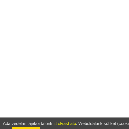
Adatvédelmi tájékoztatónk
itt olvasható
. Weboldalunk sütiket (cook