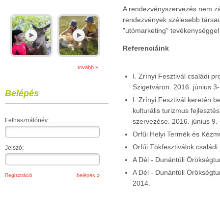
A rendezvényszervezés nem zár
rendezvények szélesebb társad
"utómarketing" tevékenységgel 
Referenciáink
tovább »
I. Zrínyi Fesztivál családi
Szigetváron. 2016. június 3-
Belépés
I. Zrínyi Fesztivál keretén 
kulturális turizmus fejleszt
Felhasználónév:
szervezése. 2016. június 9.
Orfűi Helyi Termék és Kézm
Orfűi Tökfesztiválok csalá
Jelszó:
A Dél - Dunántúli Örökségtu
A Dél - Dunántúli Örökségtur
Regisztráció
2014.