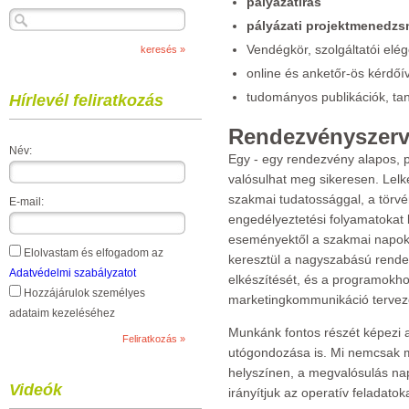
pályázatírás
pályázati projektmenedz
Vendégkör, szolgáltatói elé
online és anketőr-ös kérdőí
tudományos publikációk, ta
Hírlevél feliratkozás
Rendezvényszerv
Név:
Egy - egy rendezvény alapos, 
valósulhat meg sikeresen. Lel
szakmai tudatossággal, a törvé
E-mail:
engedélyeztetési folyamatokat 
eseményektől a szakmai napok
Elolvastam és elfogadom az
keresztül a nagyszabású rende
Adatvédelmi szabályzatot
elkészítését, és a programokh
Hozzájárulok személyes
marketingkommunikáció tervezés
adataim kezeléséhez
Munkánk fontos részét képezi 
utógondozása is. Mi nemcsak 
helyszínen, a megvalósulás nap
Videók
irányítjuk az operatív feladatoka