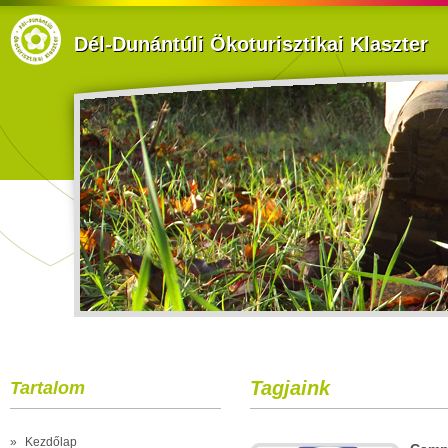
Dél-Dunántúli Ökoturisztikai Klaszter
Tagjaink
Tartalom
»
Kezdőlap