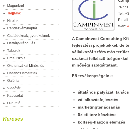
Campi
»
Magunkról
7677 Or
»
Tagjaink
Tel.: 
E-mail
»
Híreink
Web:
w
»
Rendezvénynaptár
»
Családoknak, gyerekeknek
A CampInvest Consulting Kft. 
»
Osztálykirándulás
fejlesztési projektekkel, de 
»
Táborok
vállalkozói szféra más terül
»
Erdei iskola
szakmai felkészültségünkkel 
minőségi szolgáltatást.
»
Ökoturisztikai Minősítés
»
Hasznos Ismeretek
Fő tevékenységeink:
»
Galéria
»
Videótár
általános pályázati tanác
»
Kapcsolat
vállalkozásfejlesztés
»
Öko-totó
marketingtanácsadás
üzleti terv készítése
Keresés
költség-haszon elemzés