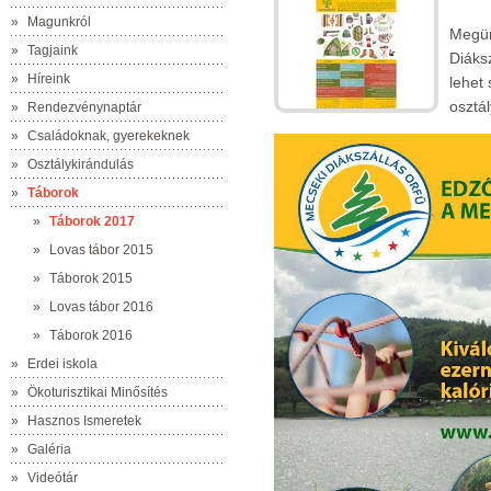
»
Magunkról
Megür
»
Tagjaink
Diáks
»
Híreink
lehet 
osztá
»
Rendezvénynaptár
»
Családoknak, gyerekeknek
»
Osztálykirándulás
»
Táborok
»
Táborok 2017
»
Lovas tábor 2015
»
Táborok 2015
»
Lovas tábor 2016
»
Táborok 2016
»
Erdei iskola
»
Ökoturisztikai Minősítés
»
Hasznos Ismeretek
»
Galéria
»
Videótár