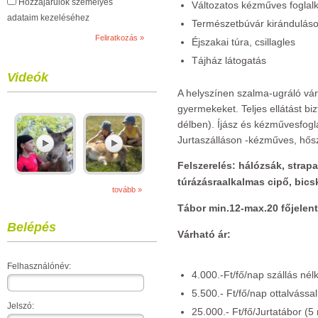
Hozzájárulok személyes
Változatos kézműves foglal
adataim kezeléséhez
Természetbúvár kirándulás
Éjszakai túra, csillagles
Tájház látogatás
Videók
A helyszínen szalma-ugráló vár
gyermekeket. Teljes ellátást bi
délben). Íjász és kézművesfog
Jurtaszálláson -kézműves, hősz
Felszerelés: hálózsák, strap
túrázásraalkalmas cipő, bics
tovább »
Tábor min.12-max.20 főjelent
Belépés
Várható ár:
Felhasználónév:
4.000.-Ft/fő/nap szállás nélk
5.500.- Ft/fő/nap ottalvással
Jelszó:
25.000.- Ft/fő/Jurtatábor (5