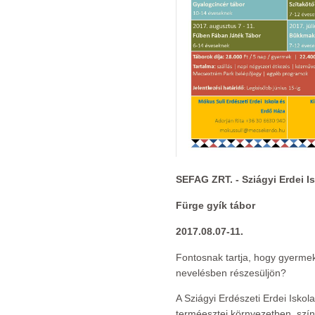
SEFAG ZRT. - Sziágyi Erdei I
Fürge gyík tábor
2017.08.07-11.
Fontosnak tartja, hogy gyerme
nevelésben részesüljön?
A Sziágyi Erdészeti Erdei Isko
terméesztei környezetben, szín