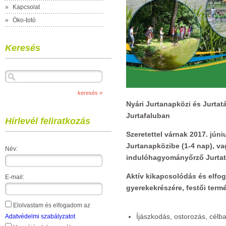
»
Kapcsolat
»
Öko-totó
Keresés
Nyári
Jurtanapközi és J
urtat
Jurtafaluban
Hírlevél feliratkozás
Szeretettel várnak 2017. júni
Jurtanapközibe (1-4 nap), v
Név:
indulóhagyományőrző Jurta
Aktív kikapcsolódás és elfog
E-mail:
gyerekekrészére, festői term
Elolvastam és elfogadom az
Íjászkodás, ostorozás, célba
Adatvédelmi szabályzatot