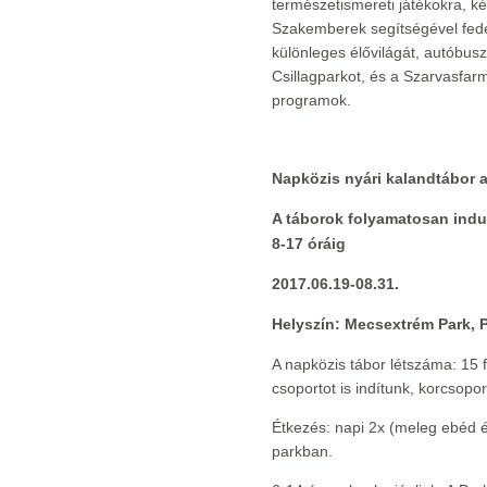
természetismereti játékokra, k
Szakemberek segítségével fede
különleges élővilágát, autóbusz
Csillagparkot, és a Szarvasfarm
programok.
Napközis nyári kalandtábor
A táborok folyamatosan indul
8-17 óráig
2017.06.19-08.31.
Helyszín: Mecsextrém Park, 
A napközis tábor létszáma: 15 
csoportot is indítunk, korcsopor
Étkezés: napi 2x (meleg ebéd é
parkban.