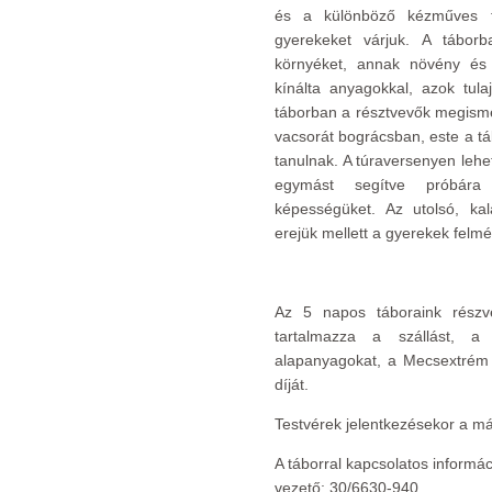
és a különböző kézműves te
gyerekeket várjuk. A tábor
környéket, annak növény és 
kínálta anyagokkal, azok tula
táborban a résztvevők megismer
vacsorát bográcsban, este a tá
tanulnak. A túraversenyen leh
egymást segítve próbára 
képességüket. Az utolsó, k
erejük mellett a gyerekek felmé
Az 5 napos táboraink részvé
tartalmazza a szállást, a
alapanyagokat, a Mecsextrém
díját.
Testvérek jelentkezésekor a má
A táborral kapcsolatos informác
vezető: 30/6630-940