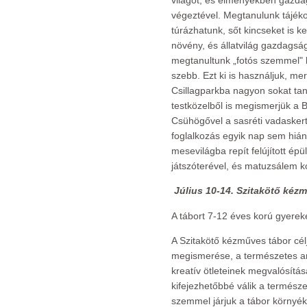
világot, és élményekben gazda
végeztével. Megtanulunk tájék
túrázhatunk, sőt kincseket is k
növény, és állatvilág gazdagság
megtanultunk „fotós szemmel" lá
szebb. Ezt ki is használjuk, mert
Csillagparkba nagyon sokat tan
testközelből is megismerjük a 
Csühögővel a sasréti vadaskerte
foglalkozás egyik nap sem hián
mesevilágba repít felújított épül
játszóterével, és matuzsálem ko
Július 10-14. Szitakötő kéz
A tábort 7-12 éves korú gyerek
A Szitakötő kézműves tábor cé
megismerése, a természetes a
kreatív ötleteinek megvalósítá
kifejezhetőbbé válik a természe
szemmel járjuk a tábor környéké