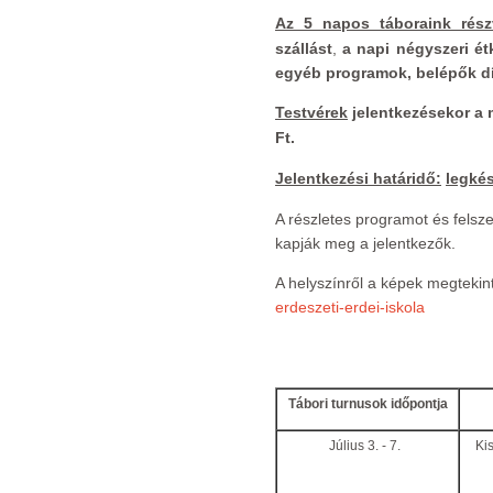
Az 5 napos táboraink részv
szállást
,
a
napi négyszeri ét
egyéb programok, belépők dí
Testvérek
jelentkezésekor a 
Ft.
Jelentkezési határidő:
legkés
A részletes programot és felszer
kapják meg a jelentkezők.
A helyszínről a képek megtekin
erdeszeti-erdei-iskola
Tábori turnusok időpontja
Július 3. - 7.
Ki