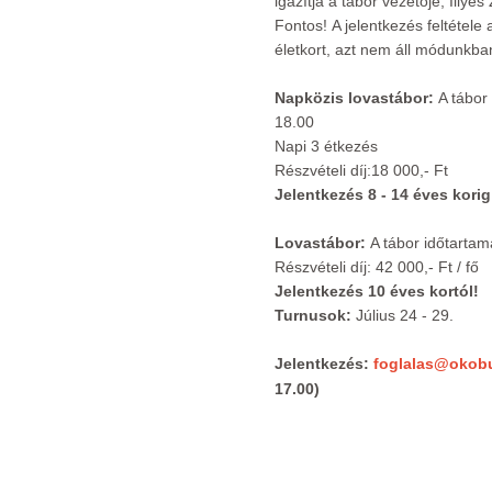
igazítja a tábor vezetője, Illyés
Fontos! A jelentkezés feltétele a
életkort, azt nem áll módunkba
Napközis lovastábor:
A tábor 
18.00
Napi 3 étkezés
Részvételi díj:18 000,- Ft
Jelentkezés 8 - 14 éves korig
Lovastábor:
A tábor időtartama
Részvételi díj: 42 000,- Ft / fő
Jelentkezés 10 éves kortól!
Turnusok:
Július 24 - 29.
Jelentkezés
:
foglalas@okob
17.00)