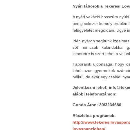
Nyári táborok a Tekeresi Lo
A nyári vakáció hosszúra nyúl
pedig sokszor komoly problémá
felügyeletét megoldani. Ugye i
Idén nyáron segítünk izgalmas
sőt nemcsak kalandokkal ga
ismeretre is szert tehet a velünk
Táboraink újdonsága, hogy cs
lehet azon gyermekek számára
nélkül, de akár egy családi nya
Jelentkezni lehet: info@teke
alábbi telefonszámon:
Gonda Áron: 30/3234680
Részletes programok:
http://www.tekeresilovaspanz
lovaspanzioban/