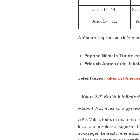
Július 10.- 14.
Szit
Július 17. - 21.
Bü
A táborral kapcsolatos informác
Pappné Németh Tünde erde
Fridrich Ágnes erdei isko
Jelentkezés:
kikerics@mecs
J
úlius 3-7. Kis Vuk felfedez
A tábort 7-12 éves korú gyerek
A Kis Vuk felfedezőtábor célja,
lévő természeti szépségekre. 5
sokaságán keresztül elérni azt