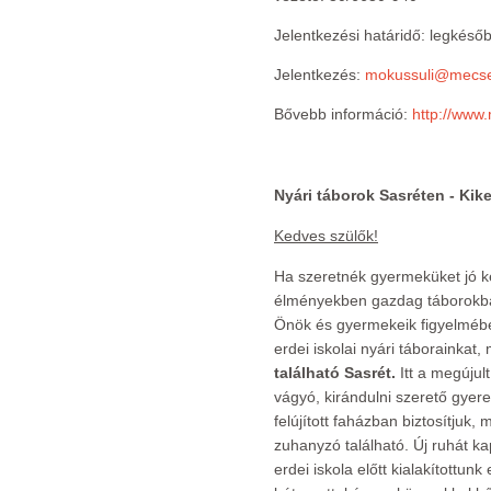
Jelentkezési határidő: legkésőb
Jelentkezés:
mokussuli@mecse
Bővebb információ:
http://www
Nyári táborok Sasréten - Kike
Kedves szülők!
Ha szeretnék gyermeküket jó k
élményekben gazdag táborokban 
Önök és gyermekeik figyelméb
erdei iskolai nyári táborainkat
található Sasrét.
Itt a megújul
vágyó, kirándulni szerető gyer
felújított faházban biztosítjuk
zuhanyzó található. Új ruhát ka
erdei iskola előtt kialakítottun