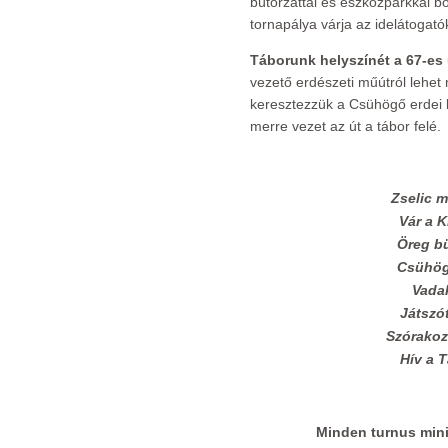
bútorzattal és eszközparkkal b
tornapálya várja az idelátogató
Táborunk helyszínét a 67-es 
vezető erdészeti műútról lehet
keresztezzük a Csühögő erdei k
merre vezet az út a tábor felé.
Zselic m
Vár a K
Öreg bü
Csühög
Vadak
Játszó
Szórakoz
Hív a 
Minden turnus mini