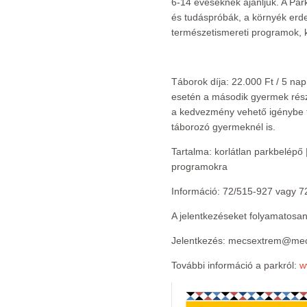
6-14 éveseknek ajánljuk. A Par
és tudáspróbák, a környék erdei
természetismereti programok, 
Táborok díja: 22.000 Ft / 5 na
esetén a második gyermek részvé
a kedvezmény vehető igénybe t
táborozó gyermeknél is.
Tartalma: korlátlan parkbelépő
programokra
Információ: 72/515-927 vagy 7
A jelentkezéseket folyamatosan
Jelentkezés: mecsextrem@me
További információ a parkról:
w