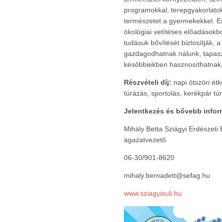
programokkal, terepgyakorlato
természetet a gyermekekkel. Em
ökológiai vetítéses előadásokb
tudásuk bővítését biztosítják, a
gazdagodhatnak nálunk, tapasz
későbbiekben hasznosíthatnak
Részvételi díj:
napi ötszöri étk
túrázás, sportolás, kerékpár tú
Jelentkezés és bővebb infor
Mihály Betta Sziágyi Erdészeti E
ágazatvezető
06-30/901-8620
mihaly.bernadett@sefag.hu
www.sziagyisuli.hu