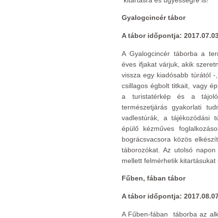
kitartásra és ügyességre is!
Gyalogcincér tábor
A tábor időpontja: 2017.07.03
A Gyalogcincér táborba a ter
éves ifjakat várjuk, akik szer
vissza egy kiadósabb túrától -,
csillagos égbolt titkait, vagy 
a turistatérkép és a tájoló
természetjárás gyakorlati tud
vadlestúrák, a tájékozódási 
épülő kézműves foglalkozások
bográcsvacsora közös elkészít
táborozókat. Az utolsó napo
mellett felmérhetik kitartásuka
Fűben, fában tábor
A tábor időpontja: 2017.08.0
A Fűben-fában táborba az alko