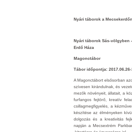
Nyári táborok a Mecsekerdőn
Nyári táborok Sás-völgyben -
Erdő Háza
Magonctábor
Tábor időpontja: 2017.06.26-
A Magonctábort elsősorban azo
szívesen kirándulnak, és veze
mezők növényeit, állatait, a köz
furfangos fejtörő, kreatív fel
csillagmegfigyelés, a kézműv
készítése az élményeken kívü
dolgozás és a kreativitás fej
napján a Mecsextrém Parkba