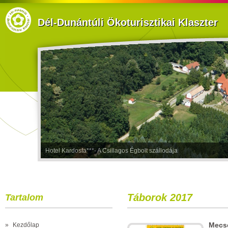
Dél-Dunántúli Ökoturisztikai Klaszter
Hotel Kardosfa***- A Csillagos Égbolt szállodája
Táborok 2017
Tartalom
Mecse
»
Kezdőlap