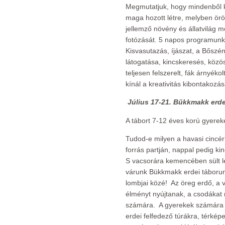
Megmutatjuk, hogy mindenből k
maga hozott létre, melyben öröm
jellemző növény és állatvilág
fotózását. 5 napos programun
Kisvasutazás, íjászat, a Bőszén
látogatása, kincskeresés, közös 
teljesen felszerelt, fák árnyék
kínál a kreativitás kibontakozás
Július 17-21. Bükkmakk erde
A tábort 7-12 éves korú gyerek
Tudod-e milyen a havasi cincér?
forrás partján, nappal pedig ki
S vacsorára kemencében sült le
várunk Bükkmakk erdei táboru
lombjai közé! Az öreg erdő, a 
élményt nyújtanak, a csodákat r
számára. A gyerekek számára l
erdei felfedező túrákra, térkép