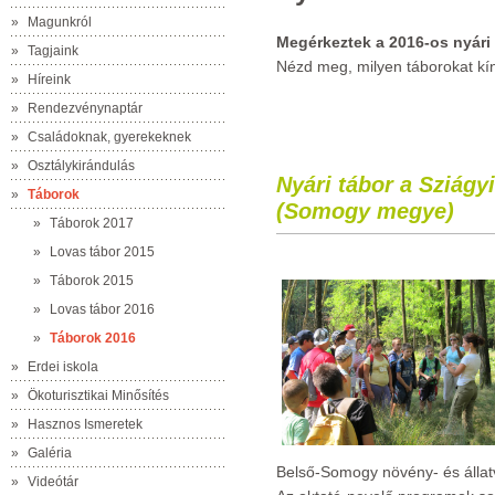
»
Magunkról
Megérkeztek a 2016-os nyári 
»
Tagjaink
Nézd meg, milyen táborokat kí
»
Híreink
»
Rendezvénynaptár
»
Családoknak, gyerekeknek
»
Osztálykirándulás
Nyári tábor a Sziágy
»
Táborok
(Somogy megye)
»
Táborok 2017
»
Lovas tábor 2015
»
Táborok 2015
»
Lovas tábor 2016
»
Táborok 2016
»
Erdei iskola
»
Ökoturisztikai Minősítés
»
Hasznos Ismeretek
»
Galéria
Belső-Somogy növény- és állat
»
Videótár