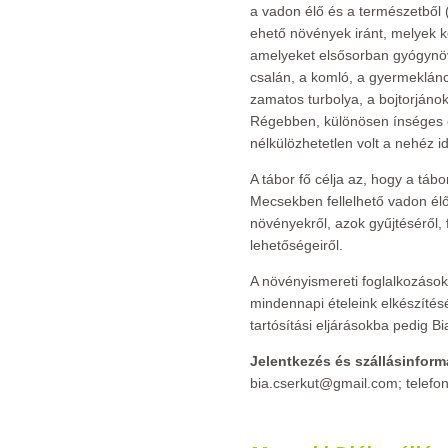
a vadon élő és a természetből 
ehető növények iránt, melyek k
amelyeket elsősorban gyógynöv
csalán, a komló, a gyermeklánc
zamatos turbolya, a bojtorjáno
Régebben, különösen ínséges 
nélkülözhetetlen volt a nehéz i
A tábor fő célja az, hogy a tá
Mecsekben fellelhető vadon élő
növényekről, azok gyűjtéséről,
lehetőségeiről.
A növényismereti foglalkozásoka
mindennapi ételeink elkészítés
tartósítási eljárásokba pedig Bi
Jelentkezés és szállásinform
bia.cserkut@gmail.com; telefo