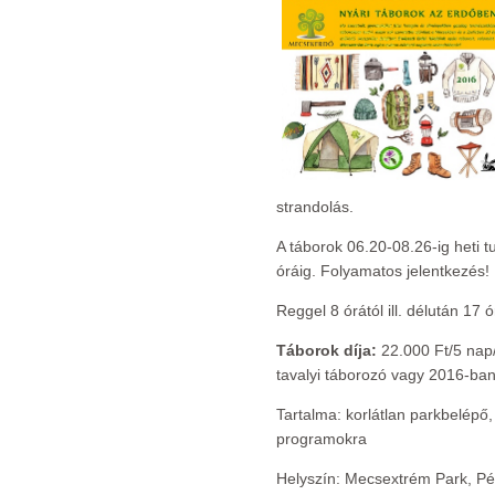
strandolás.
A táborok 06.20-08.26-ig heti t
óráig. Folyamatos jelentkezés!
Reggel 8 órától ill. délután 17 
Táborok díja:
22.000 Ft/5 nap/
tavalyi táborozó vagy 2016-ba
Tartalma: korlátlan parkbelépő
programokra
Helyszín: Mecsextrém Park, Pé