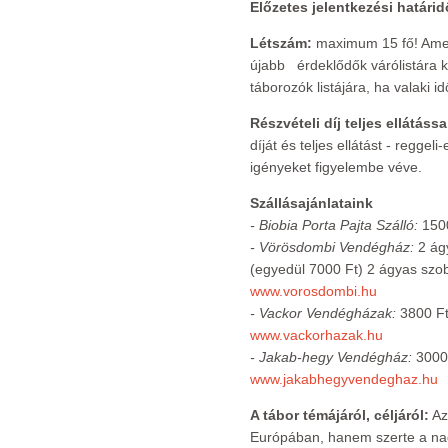
Előzetes jelentkezési határid
Létszám:
maximum 15 fő! Amenn
újabb érdeklődők várólistára 
táborozók listájára, ha valaki 
Részvételi díj teljes ellátássa
díját és teljes ellátást - reggel
igényeket figyelembe véve.
Szállásajánlataink
- Biobia Porta Pajta Szálló:
1500
- Vörösdombi Vendégház:
2 ágy
(egyedül 7000 Ft) 2 ágyas szob
www.vorosdombi.hu
- Vackor Vendégházak:
3800 Ft/
www.vackorhazak.hu
- Jakab-hegy Vendégház:
3000 
www.jakabhegyvendeghaz.hu
A tábor témájáról, céljáról:
Az
Európában, hanem szerte a na