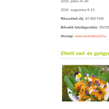
2016. július 25-30.
2016. augusztus 8-13.
Részvételi díj:
42 000 Ft/fő
Bővebb felvilágosítás:
30/33
Honlap:
www.okobukkosd.hu
Ehető vad- és gyógy