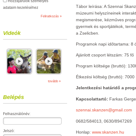
Hozzájárulok személyes
Tábor leírása: A Szennai Skanz
adataim kezeléséhez
múzeumi helyszíneinek interakt
megismerése, kézműves progr
gyermek és sportjátékok, term
Videók
a Zselicben.
Programok napi időtartama: 8 
Ajánlott csoport létszám: 75 fő
Program költsége (bruttó): 130
Étkezési költség (bruttó): 7000 
tovább »
Jelentkezési határidő a progr
Belépés
Kapcsolattartó:
Farkas Gerge
szennai.skanzen@gmail.com
Felhasználónév:
0682/584013, 0630/8947269
Jelszó:
Honlap:
www.skanzen.hu