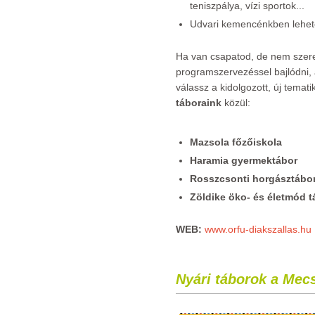
teniszpálya, vízi sportok...
Udvari kemencénkben lehet
Ha van csapatod, de nem szere
programszervezéssel bajlódni,
válassz a kidolgozott, új temat
táboraink
közül:
Mazsola főzőiskola
Haramia gyermektábor
Rosszcsonti horgásztábo
Zöldike öko- és életmód t
WEB:
www.orfu-diakszallas.hu
Nyári táborok a Mec