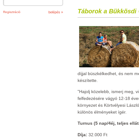
Táborok a Bükkösdi
Regisztráció
díjjal büszkélkedhet, és nem me
készítette.
"Hajolj közelebb, ismerj meg, 
felfedezésére vágyó 12-18 éves
környezet és Körtvélyesi Lászl
különös élményeket ígér.
Turnus (5 nap/4éj, teljes ellá
Díja:
32.000 Ft