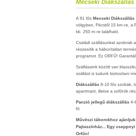
Mecseki Diákszállás 
A 81 fős
Mecseki Diákszállás
völgyben, Pécstől 15 km-re, a 
kb. 250 m-re található.
Családi szállásunkat azoknak a
részesítik a háborítatlan termé
programot. Ez ORFŰ! Garantált
Szállásaink között van klasszi
szállást is tudunk biztosítani m
Diákszállás
8-10 fős szobák, ö
apartmant, illetve a sofőrök ré
Panzió jellegű diákszállás
4-6
fő.
Művészi táborokhoz ajánljuk
Pajtaszínház... Egy cseppnyi
Orfűn!