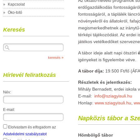
Az oktató-nevelő programok so
»
Kapcsolat
erdőgazdálkodás fontosságáról
»
Öko-totó
fontosságáról, a táplálék láncr
növényekről és állatokról, fafaj
megismerkedhetnek az iránytű-é
Keresés
térképi tájékozódást. Az erdei 
játékos vetélkedőket szervezne
A tábor ideje alatt napi ötszöri
é
igényeket is figyelembe véve.
A tábor díja:
19.500 Ft/fő (ÁFA
Hírlevél feliratkozás
Részletek és jelentkezés:
Mihály Bernadett, erdei iskola
Név:
E-mail:
info@sziagyisuli.hu
Honlap:
www.sziagyisuli.hu
,
ww
E-mail:
Napközis tábor a Sz
Elolvastam és elfogadom az
Adatvédelmi szabályzatot
Hömbölgő tábor