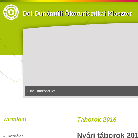
Dél-Dunántúli Ökoturisztikai Klaszter
Tekeresi Lovaspanzió
Táborok 2016
Tartalom
Nyári táborok 201
»
Kezdőlap