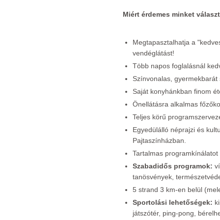
Miért érdemes minket válasz
Megtapasztalhatja a "kedve
vendéglátást!
Több napos foglalásnál ked
Színvonalas, gyermekbarát s
Saját konyhánkban finom éte
Önellátásra alkalmas főzőko
Teljes körű programszervezé
Egyedülálló néprajzi és kult
Pajtaszínházban.
Tartalmas programkínálatot b
Szabadidős programok:
ví
tanösvények, természetvédel
5 strand 3 km-en belül (mel
Sportolási lehetőségek:
ki
játszótér, ping-pong, bérel