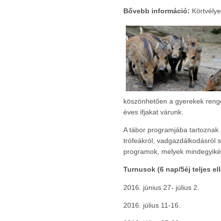
Bővebb információ:
Körtvély
köszönhetően a gyerekek renge
éves ifjakat várunk.
A tábor programjába tartoznak 
trófeákról, vadgazdálkodásról 
programok, melyek mindegyiké
Turnusok (6 nap/5éj teljes ell
2016. június 27- július 2.
2016. július 11-16.