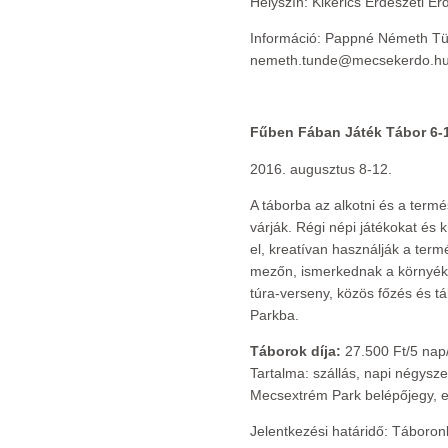
Helyszín: Kikerics Erdészeti Erd
Információ: Pappné Németh Tü
nemeth.tunde@mecsekerdo.h
Fűben Fában Játék Tábor 6-
2016. augusztus 8-12.
A táborba az alkotni és a ter
várják. Régi népi játékokat és
el, kreatívan használják a ter
mezőn, ismerkednak a környék n
túra-verseny, közös főzés és t
Parkba.
Táborok díja:
27.500 Ft/5 nap/
Tartalma: szállás, napi négysz
Mecsextrém Park belépőjegy, 
Jelentkezési határidő: Táboronk