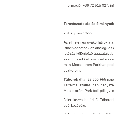
Információ: +36 72 515 927, 
Természetfotós és élménytá
2016. július 18-22.
Az elméleti és gyakorlati oktat
ismerkedhetnek az analóg- és di
fotózás különböző ágazataival.
kirándulásokkal, kisvonatozás
rá, a Mecsextrém Parkban pedi
gyakorolni.
Táborok díja
: 27.500 Ft/5 nap
Tartalma: szállás, napi négysz
Mecsextrém Park belépőjegy, 
Jelentkezési határidő: Táboronk
beérkezéséig.