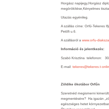
Horgász napijegy,Horgász dip
megörökítése,Kényelmes tiszta 
Utazás egyénileg.
A szállás címe: Orfű-Tekeres If
Petőfi u.6.
A szállásról a
www.orfu-diaksza
Információ és jelentkezés:
Szabó Krisztina telefonon: 3
E-mail:
tekeres@tekeres.t-onli
Zöldike ökotábor Orfűn
Szeretnéd megismerni kimerült 
megmentésére? Ha igazán „zöl
egészséges hetet környezetbará