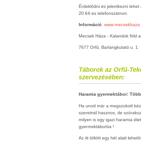
Érdeklődni és jelentkezni leh
20 64-es telefonszámon.
Információ
:
www.mecsekhaza
Mecsek Háza - Kalandok föld ala
7677 Orfű, Barlangkutató u. 1.
Táborok az Orfű-Teke
szervezésében:
Haramia gyermektábor: Több, 
Ha unod már a megszokott kézm
szeretnél hasznos, de szórakoz
milyen is egy igazi haramia élet
gyermektáborba !
Az itt töltött egy hét alatt le