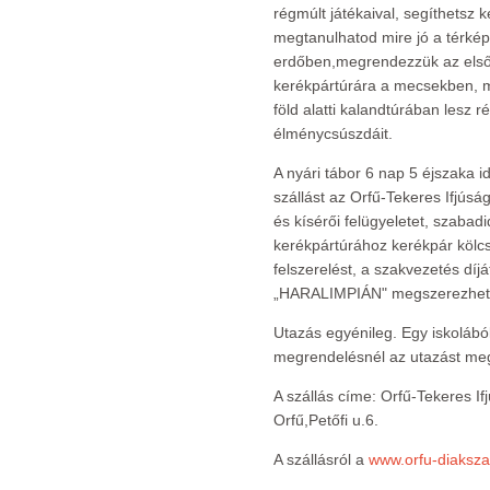
régmúlt játékaival, segíthetsz
megtanulhatod mire jó a térkép
erdőben,megrendezzük az első 
kerékpártúrára a mecsekben, me
föld alatti kalandtúrában lesz r
élménycsúszdáit.
A nyári tábor 6 nap 5 éjszaka i
szállást az Orfű-Tekeres Ifjúsá
és kísérői felügyeletet, szabad
kerékpártúrához kerékpár kölcs
felszerelést, a szakvezetés díjá
„HARALIMPIÁN" megszerezhető
Utazás egyénileg. Egy iskolából
megrendelésnél az utazást me
A szállás címe: Orfű-Tekeres If
Orfű,Petőfi u.6.
A szállásról a
www.orfu-diaksza