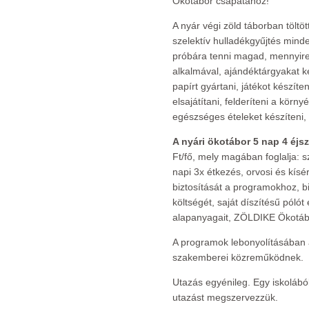
Ökotábor csapatához!
A nyár végi zöld táborban töltö
szelektív hulladékgyűjtés minde
próbára tenni magad, mennyire
alkalmával, ajándéktárgyakat k
papírt gyártani, játékot készíte
elsajátítani, felderíteni a körny
egészséges ételeket készíteni,
A nyári ökotábor 5 nap 4 éjsz
Ft/fő, mely magában foglalja: 
napi 3x étkezés, orvosi és kís
biztosítását a programokhoz, bic
költségét, saját díszítésű póló
alapanyagait, ZÖLDIKE Ökotáb
A programok lebonyolításában 
szakemberei közreműködnek.
Utazás egyénileg. Egy iskoláb
utazást megszervezzük.