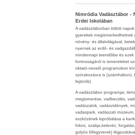
Nimródia Vadásztábor - N
Erdei Iskolában
A vadásztáborban töltött napok
gyerekek megismerkedhetnek 
növény- és állatvilágával, betek
nyernek az erdő- és vadgazdá
mindennapi teendőibe és ezek
fontosságáról is ismereteket s
oktató-nevelő programokon kívü
szórakozásra is (számháború, 
fejtörők).
A vadásztábor programjai, témá
megismerése, vadbecslés, vadás
vadászatok, vadászidények, mi
vadaspark, vadászati múzeum, b
eszközének kipróbálása a kariká
fokos, szabja,kelevéz, forgatá
golyós lőfegyverek) légpuskával