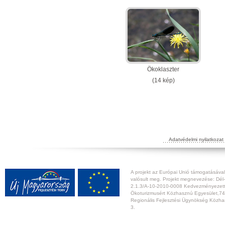
Ökoklaszter
(14 kép)
Adatvédelmi nyilatkozat
A projekt az Európai Unió támogatásával,
valósult meg. Projekt megnevezése: Dél-
2.1.3/A-10-2010-0008 Kedvezményezett:
Ökoturizmusért Közhasznú Egyesület,74
Regionális Fejlesztési Ügynökség Közhas
3.