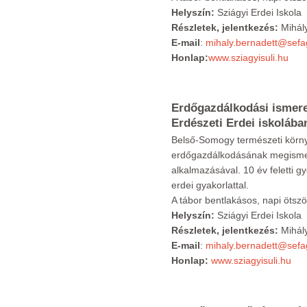
Helyszín:
Sziágyi Erdei Iskola
Részletek, jelentkezés:
Mihály
E-mail
:
mihaly.bernadett@sefa
Honlap:
www.sziagyisuli.hu
Erdőgazdálkodási ismere
Erdészeti Erdei iskolá
Belső-Somogy természeti körny
erdőgazdálkodásának megismeré
alkalmazásával. 10 év feletti g
erdei gyakorlattal.
A tábor bentlakásos, napi ötször
Helyszín:
Sziágyi Erdei Iskola
Részletek, jelentkezés:
Mihály
E-mail
:
mihaly.bernadett@sefa
Honlap:
www.sziagyisuli.hu