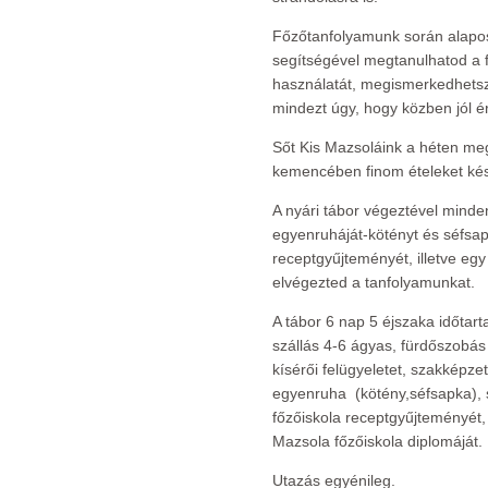
Főzőtanfolyamunk során alapos
segítségével megtanulhatod a f
használatát, megismerkedhetsz
mindezt úgy, hogy közben jól 
Sőt Kis Mazsoláink a héten megt
kemencében finom ételeket kés
A nyári tábor végeztével minde
egyenruháját-kötényt és séfsap
receptgyűjteményét, illetve egy
elvégezted a tanfolyamunkat.
A tábor 6 nap 5 éjszaka időtart
szállás 4-6 ágyas, fürdőszobás
kísérői felügyeletet, szakképze
egyenruha (kötény,séfsapka), 
főzőiskola receptgyűjteményét, 
Mazsola főzőiskola diplomáját.
Utazás egyénileg.