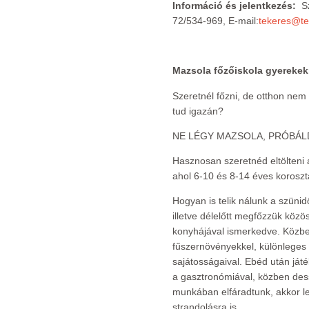
Információ és jelentkezés:
Sz
72/534-969, E-mail:
tekeres@tek
Mazsola főzőiskola gyereke
Szeretnél főzni, de otthon nem
tud igazán?
NE LÉGY MAZSOLA, PRÓBÁLD
Hasznosan szeretnéd eltölteni 
ahol 6-10 és 8-14 éves koroszt
Hogyan is telik nálunk a szünid
illetve délelőtt megfőzzük kö
konyhájával ismerkedve. Közb
fűszernövényekkel, különleges
sajátosságaival. Ebéd után já
a gasztronómiával, közben dess
munkában elfáradtunk, akkor le
strandolásra is.