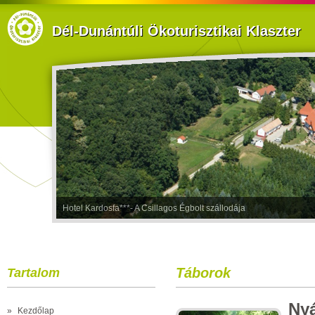
Dél-Dunántúli Ökoturisztikai Klaszter
Hotel Kardosfa***- A Csillagos Égbolt szállodája
Táborok
Tartalom
Nyá
»
Kezdőlap