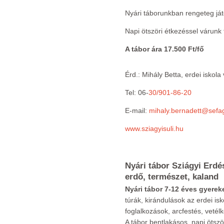
Nyári táborunkban rengeteg ját
Napi ötszöri étkezéssel várunk 
A tábor ára 17.500 Ft/fő
Érd.: Mihály Betta, erdei iskola
Tel: 06-
30/901-86-20
E-mail:
mihaly.bernadett@sefa
www.sziagyisuli.hu
Nyári tábor Sziágyi Erdé
erdő, természet, kaland
Nyári tábor 7-12 éves gyere
túrák, kirándulások az erdei i
foglalkozások, arcfestés, veté
A tábor bentlakásos, napi ötször