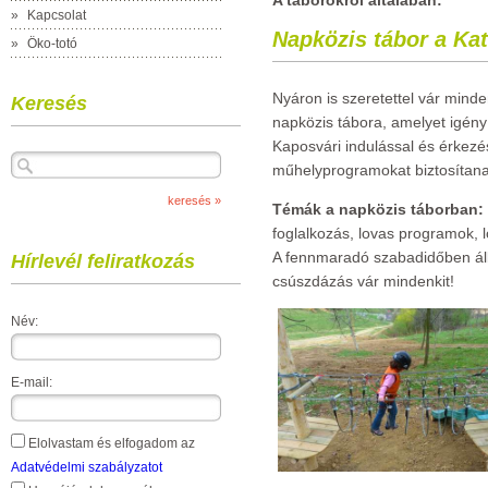
A táborokról általában:
»
Kapcsolat
Napközis tábor a Ka
»
Öko-totó
Nyáron is szeretettel vár minde
Keresés
napközis tábora, amelyet igény
Kaposvári indulással és érkezés
műhelyprogramokat biztosítana
Témák a napközis táborban:
foglalkozás, lovas programok, lo
A fennmaradó szabadidőben áll
Hírlevél feliratkozás
csúszdázás vár mindenkit!
Név:
E-mail:
Elolvastam és elfogadom az
Adatvédelmi szabályzatot