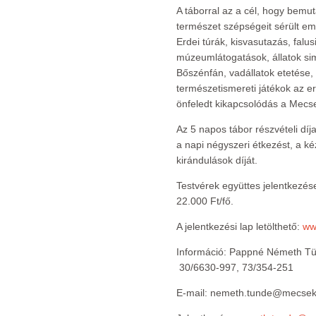
A táborral az a cél, hogy bemu
természet szépségeit sérült e
Erdei túrák, kisvasutazás, falus
múzeumlátogatások, állatok s
Bőszénfán, vadállatok etetése,
természetismereti játékok az e
önfeledt kikapcsolódás a Mecs
Az 5 napos tábor részvételi díja
a napi négyszeri étkezést, a 
kirándulások díját.
Testvérek együttes jelentkezés
22.000 Ft/fő.
A jelentkezési lap letölthető:
ww
Információ: Pappné Németh Tün
30/6630-997, 73/354-251
E-mail: nemeth.tunde@mecsek