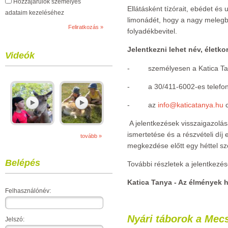
Hozzájárulok személyes
Ellátásként tízórait, ebédet és
adataim kezeléséhez
limonádét, hogy a nagy meleg
folyadékbevitel.
Jelentkezni lehet név, életk
Videók
- személyesen a Katica Tan
- a 30/411-6002-es telefon
- az
info@katicatanya.hu
c
A jelentkezések visszaigazolás
ismertetése és a részvételi díj
tovább »
megkezdése előtt egy héttel sz
Belépés
További részletek a jelentkezé
Katica Tanya - Az élmények h
Felhasználónév:
Nyári táborok a Mec
Jelszó: