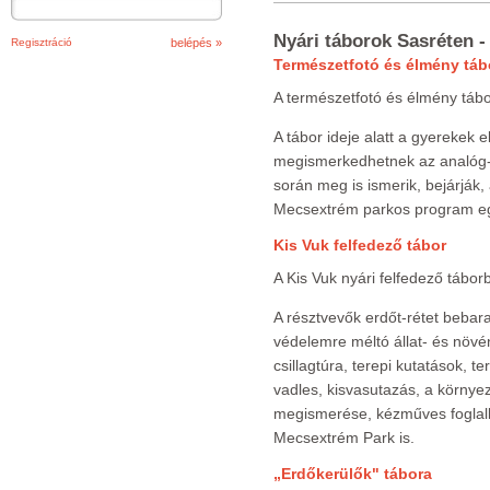
Nyári táborok Sasréten - 
Regisztráció
Természetfotó és élmény táb
A természetfotó és élmény táb
A tábor ideje alatt a gyerekek e
megismerkedhetnek az analóg- é
során meg is ismerik, bejárják
Mecsextrém parkos program egés
Kis Vuk felfedező tábor
A Kis Vuk nyári felfedező tábor
A résztvevők erdőt-rétet bebara
védelemre méltó állat- és növén
csillagtúra, terepi kutatások, t
vadles, kisvasutazás, a körny
megismerése, kézműves foglalk
Mecsextrém Park is.
„Erdőkerülők" tábora