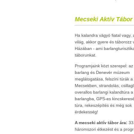
Mecseki Aktív Tábor
Ha kalandra vágyó fiatal vagy, 
világ, akkor gyere és táborozz
Házában - ami barlangturisztika
táborunkat.
Programjaink közt szerepel: az 
barlang és Denevér múzeum
meglátogatása, felszíni túrák a
Mecsekben, strandolás, csillagl
overallos barlangi kalandtúra a 
barlangba, GPS-es kincskeresé
túra, rekeszépítés és még sok
érdekesség!
A mecseki aktív tábor ára:
33.
háromszori étkezést és a prog