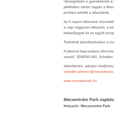
ráhangolódni a gyerekeknek a k
játéktábor utolsó napján a Mec
próbára tehetik a táborlakók.
Az 5 napos táboraink részvételi
a napi négyszeri étkezést, a 
belépőjegyét és az egyéb progr
Testvérek jelentkezésekor a má
A táborral kapcsolatos informác
vezető: 30/6630-940, Scheitler
Jelentkezés: adorjan.rita@me
scheitler.adrienn@mecsekerdo
www.mecsekerdo.hu
Mecsextrém Park napköz
Helyszín: Mecsextrém Park