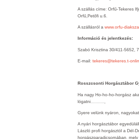
A szállás címe: Orfű-Tekeres If
Orfű,Petőfi u.6.
A szállásról a
www.orfu-diaksza
Információ és jelentkezés:
Szabó Krisztina 30/411-5652, 
E-mail:
tekeres@tekeres.t-onli
Rosszcsonti Horgásztábor G
Ha nagy Ho-ho-ho-horgász akar
lógatni...........,
Gyere velünk nyáron, nagyokat 
A nyári horgásztábor egyedüláll
László profi horgásztól a Dél-D
horgászparadicsomában, mely az