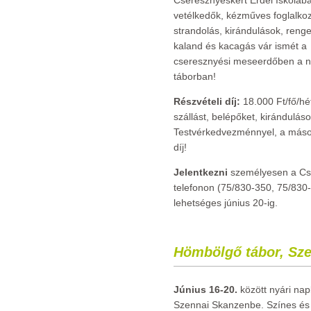
Cseresznyéskert Erdei Iskolába
vetélkedők, kézműves foglalko
strandolás, kirándulások, ren
kaland és kacagás vár ismét a
cseresznyési meseerdőben a n
táborban!
Részvételi díj:
18.000 Ft/fő/hé
szállást, belépőket, kirándulás
Testvérkedvezménnyel, a másod
díj!
Jelentkezni
személyesen a Cse
telefonon (75/830-350, 75/830-
lehetséges június 20-ig.
Hömbölgő tábor, Sz
Június 16-20.
között nyári nap
Szennai Skanzenbe. Színes és