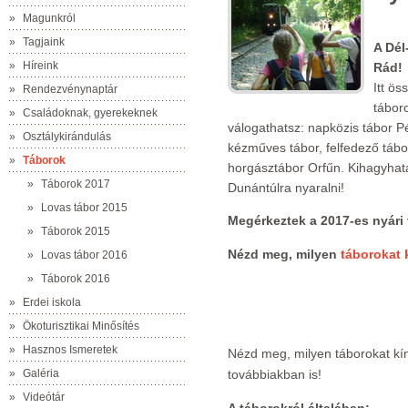
»
Magunkról
»
Tagjaink
A Dél
»
Híreink
Rád!
Itt ös
»
Rendezvénynaptár
tábor
»
Családoknak, gyerekeknek
válogathatsz: napközis tábor P
»
Osztálykirándulás
kézműves tábor, felfedező tábo
»
Táborok
horgásztábor Orfűn. Kihagyhata
»
Táborok 2017
Dunántúlra nyaralni!
»
Lovas tábor 2015
Megérkeztek a 2017-es nyári 
»
Táborok 2015
Nézd meg, milyen
táborokat 
»
Lovas tábor 2016
»
Táborok 2016
»
Erdei iskola
»
Ökoturisztikai Minősítés
»
Hasznos Ismeretek
Nézd meg, milyen táborokat kín
»
Galéria
továbbiakban is!
»
Videótár