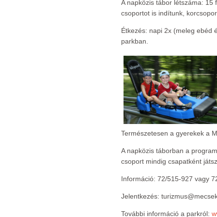
A napközis tábor létszáma: 15 
csoportot is indítunk, korcsopor
Étkezés: napi 2x (meleg ebéd é
parkban.
Természetesen a gyerekek a Mec
A napközis táborban a programo
csoport mindig csapatként játszi
Információ: 72/515-927 vagy 7
Jelentkezés: turizmus@mecse
További információ a parkról:
w