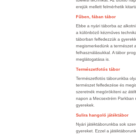
túlélési technikát. Az utolsó 
erejük mellett felmérhetik kita
Fűben, fában tábor
Ebbe a nyári táborba az alkotn
a különböző kézműves technikák
táborban felfedezzük a gyerekke
megismerkedünk a természet a
felhasználásukkal. A tábor pr
meglátogatása is.
Természetfotós tábor
Természetfotós táborunkba olyan
természet felfedezése és megi
szeretnék megörökíteni az átélt
napon a Mecsextrém Parkban mér
gyerekek.
Sulira hangoló játéktábor
Nyári játéktáborunkba sok szer
gyereket. Ezzel a játéktáborunk