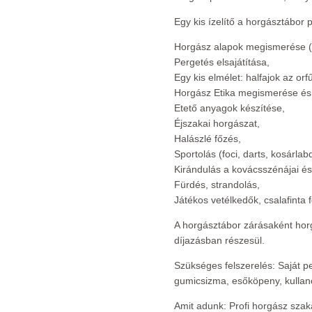
Egy kis ízelítő a horgásztábor 
Horgász alapok megismerése (bo
Pergetés elsajátítása,
Egy kis elmélet: halfajok az orf
Horgász Etika megismerése és 
Etető anyagok készítése,
Éjszakai horgászat,
Halászlé főzés,
Sportolás (foci, darts, kosárlab
Kirándulás a kovácsszénájai és
Fürdés, strandolás,
Játékos vetélkedők, csalafinta fela
A horgásztábor zárásaként ho
díjazásban részesül.
Szükséges felszerelés: Saját p
gumicsizma, esőköpeny, kullan
Amit adunk: Profi horgász szak