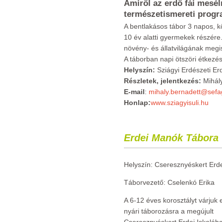
Amiről az erdő fái mesél
természetismereti prog
A bentlakásos tábor 3 napos, 
10 év alatti gyermekek részér
növény- és állatvilágának megi
A táborban napi ötszöri étkezés
Helyszín:
Sziágyi Erdészeti Erd
Részletek, jelentkezés:
Mihály
E-mail
:
mihaly.bernadett@sefa
Honlap:
www.sziagyisuli.hu
Erdei Manók Tábora
Helyszín: Cseresznyéskert Erde
Táborvezető: Cselenkó Erika
A 6-12 éves korosztályt várjuk
nyári táborozásra a megújult