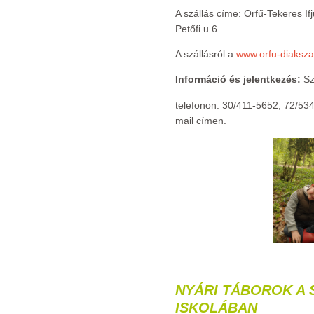
A szállás címe: Orfű-Tekeres If
Petőfi u.6.
A szállásról a
www.orfu-diaksza
Információ és jelentkezés:
Sz
telefonon: 30/411-5652, 72/53
mail címen.
NYÁRI TÁBOROK A S
ISKOLÁBAN