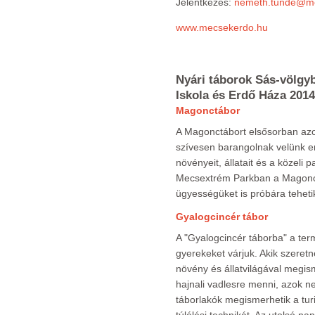
Jelentkezés:
nemeth.tunde@m
www.mecsekerdo.hu
Nyári táborok Sás-völgyb
Iskola és Erdő Háza 2014
Magonctábor
A Magonctábort elsősorban azo
szívesen barangolnak velünk e
növényeit, állatait és a közeli 
Mecsextrém Parkban a Magoncok
ügyességüket is próbára teheti
Gyalogcincér tábor
A "Gyalogcincér táborba" a ter
gyerekeket várjuk. Akik szeret
növény és állatvilágával megism
hajnali vadlesre menni, azok ne
táborlakók megismerhetik a turi