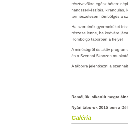
résztvevőkre egész héten: népi 
hangszerkészítés, kirándulás,
természetesen hömbölgés a sz
Ha szeretnék gyermeküket friss
részese lenne, ha kedvére ját
Hömbölgő táborban a helye!
A minőségről és aktív programo
és a Szennai Skanzen munkatá
A táborra jelentkezni a szennai
Reméljük, sikerült megtalálno
Nyári táborok 2015-ben a Dél
Galéria