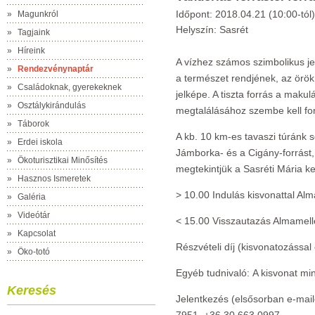
Időpont: 2018.04.21 (10:00-tól)
»
Magunkról
Helyszín: Sasrét
»
Tagjaink
»
Híreink
A vízhez számos szimbolikus je
»
Rendezvénynaptár
a természet rendjének, az örök 
»
Családoknak, gyerekeknek
jelképe. A tiszta forrás a maku
»
Osztálykirándulás
megtalálásához szembe kell ford
»
Táborok
A kb. 10 km-es tavaszi túránk s
»
Erdei iskola
Jámborka- és a Cigány-forrást,
»
Ökoturisztikai Minősítés
megtekintjük a Sasréti Mária k
»
Hasznos Ismeretek
> 10.00 Indulás kisvonattal Alm
»
Galéria
»
Videótár
< 15.00 Visszautazás Almamell
»
Kapcsolat
Részvételi díj
(kisvonatozással 
»
Öko-totó
Egyéb tudnivaló:
A kisvonat mi
Keresés
Jelentkezés
(elsősorban e-mai