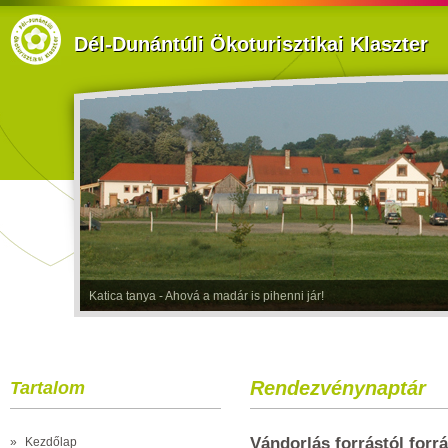
Dél-Dunántúli Ökoturisztikai Klaszter
Katica tanya - Ahová a madár is pihenni jár!
Rendezvénynaptár
Tartalom
Vándorlás forrástól forr
»
Kezdőlap