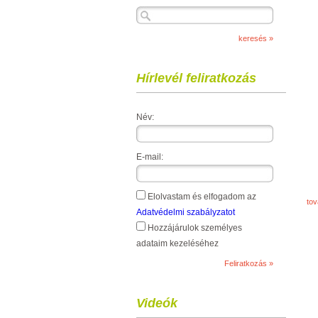
Hírlevél feliratkozás
Név:
E-mail:
Elolvastam és elfogadom az
to
Adatvédelmi szabályzatot
Hozzájárulok személyes
adataim kezeléséhez
Videók