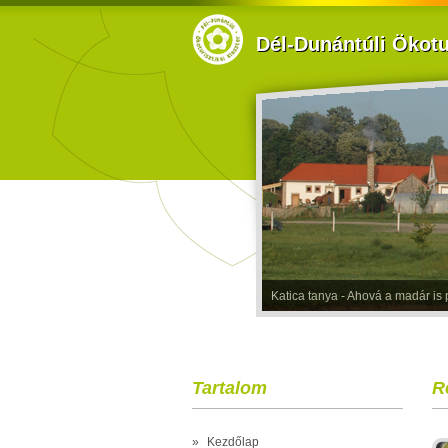
Dél-Dunántúli Ökotur
Katica tanya - Ahová a madár is p
Tartalom
R
»
Kezdőlap