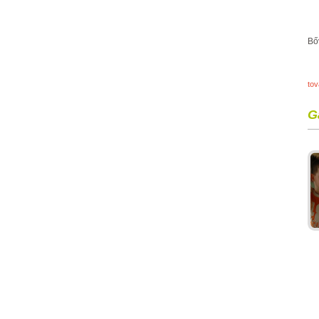
Bő
to
G