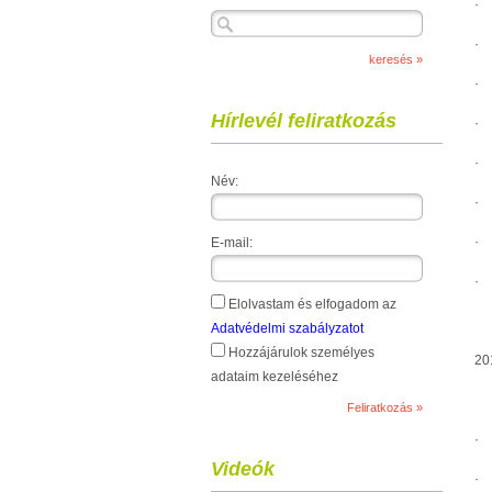
·
·
·
Hírlevél feliratkozás
·
·
Név:
·
·
E-mail:
·
Elolvastam és elfogadom az
Adatvédelmi szabályzatot
Hozzájárulok személyes
20
adataim kezeléséhez
·
Videók
·