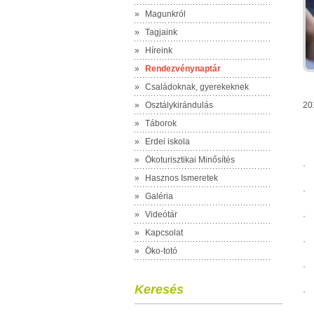
»
Magunkról
»
Tagjaink
»
Híreink
»
Rendezvénynaptár
»
Családoknak, gyerekeknek
»
Osztálykirándulás
20
»
Táborok
»
Erdei iskola
»
Ökoturisztikai Minősítés
·
»
Hasznos Ismeretek
·
»
Galéria
»
Videótár
·
»
Kapcsolat
·
»
Öko-totó
·
Keresés
·