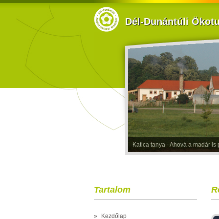
Dél-Dunántúli Ökotur
Katica tanya - Ahová a madár is p
Tartalom
R
»
Kezdőlap