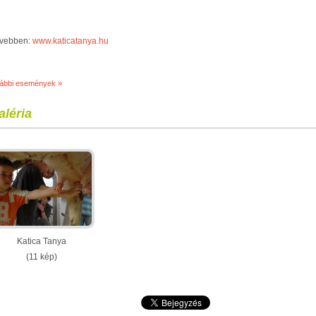
vebben:
www.katicatanya.hu
vábbi események »
aléria
Katica Tanya
(11 kép)