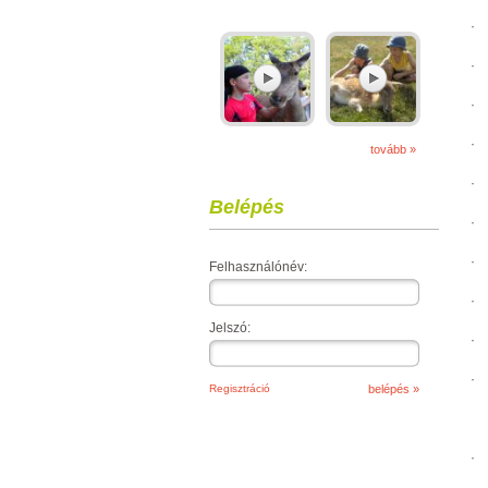
·
·
·
·
tovább »
·
Belépés
·
·
Felhasználónév:
·
Jelszó:
·
·
Regisztráció
·