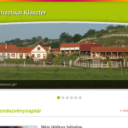
isztikai Klaszter
ihenni jár!
endezvénynaptár
« vis
Népi játékos hétvége