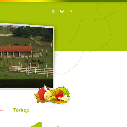
Térkép
sza