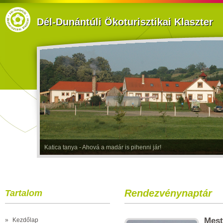
Dél-Dunántúli Ökoturisztikai Klaszter
Katica tanya - Ahová a madár is pihenni jár!
Rendezvénynaptár
Tartalom
Mest
»
Kezdőlap