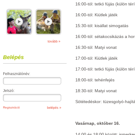
16:00-tól: tetkó fújás (külön tér
16:00-tól: Kiütlek játék
15:30-tól: kisállat simogatás
16:00-tól: sétakocsikázás a ho
tovább »
16:30-tól: Matyi vonat
Belépés
17:00-tól: Kiütlek játék
17:00-tól: tetkó fújás (külön tér
Felhasználónév:
18:00-tól: tehénfejés
18:30-tól: Matyi vonat
Jelszó:
Sötétedéskor: tüzesgolyó-hajít
Regisztráció
Vasárnap, október 16.
14:00 és 18:00 között: ismerk