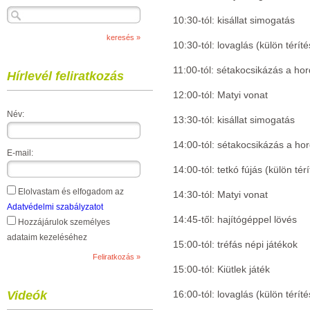
10:30-tól: kisállat simogatás
10:30-tól: lovaglás (külön térít
11:00-tól: sétakocsikázás a ho
Hírlevél feliratkozás
12:00-tól: Matyi vonat
Név:
13:30-tól: kisállat simogatás
14:00-tól: sétakocsikázás a ho
E-mail:
14:00-tól: tetkó fújás (külön tér
Elolvastam és elfogadom az
14:30-tól: Matyi vonat
Adatvédelmi szabályzatot
14:45-től: hajítógéppel lövés
Hozzájárulok személyes
adataim kezeléséhez
15:00-tól: tréfás népi játékok
15:00-tól: Kiütlek játék
Videók
16:00-tól: lovaglás (külön térít