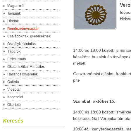
Vero
»
Magunkról
Időpo
»
Tagjaink
Helys
»
Híreink
»
Rendezvénynaptár
»
Családoknak, gyerekeknek
»
Osztálykirándulás
14:00 és 18:00 között: ismerk
»
Táborok
készítése huzalok és ásványok 
»
Erdei iskola
mellett.
»
Ökoturisztikai Minősítés
Gasztronómiai ajánlat: frankfurt
»
Hasznos Ismeretek
pite
»
Galéria
»
Videótár
»
Kapcsolat
Szombat, október 15.
»
Öko-totó
14:00 és 18:00 között: ismerk
készítése Gáll Veronika útmutat
Keresés
10:00-tól: kenyérdagasztás, ma