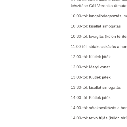
készítése Gáll Veronika útmutat
10:00-tól: langallódagasztás, m
10:30-tól: kisállat simogatás
10:30-tól: lovaglás (külön térít
11:00-tól: sétakocsikázás a ho
12:00-tól: Kiütlek játék
12:00-tól: Matyi vonat
13:00-tól: Kiütlek játék
13:30-tól: kisállat simogatás
14:00-tól: Kiütlek játék
14:00-tól: sétakocsikázás a ho
14:00-tól: tetkó fújás (külön tér