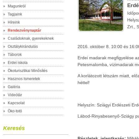
Erdé
»
Magunkról
Időpo
»
Tagjaink
Helys
»
Híreink
Zrt., 
»
Rendezvénynaptár
»
Családoknak, gyerekeknek
2016. október 8. 10:00 és 16:00
»
Osztálykirándulás
»
Táborok
Erdei madarak megfigyelése az 
»
Erdei iskola
Petesmalomba, vízimadarak meg
»
Ökoturisztikai Minősítés
A korlátozott létszám miatt, el
»
Hasznos Ismeretek
héttel!
»
Galéria
»
Videótár
»
Kapcsolat
Helyszín: Sziágyi Erdészeti Erd
»
Öko-totó
Lábod-Rinyabesenyő-Sziágy p
Keresés
Részletek, jelentkezés:
Mihály