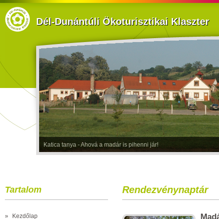
Dél-Dunántúli Ökoturisztikai Klaszter
Katica tanya - Ahová a madár is pihenni jár!
Rendezvénynaptár
Tartalom
Madá
»
Kezdőlap