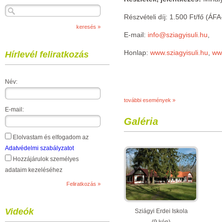
Részvételi díj: 1.500 Ft/fő (ÁFA
E-mail:
info@sziagyisuli.hu
,
Honlap:
www.sziagyisuli.hu
,
ww
Hírlevél feliratkozás
Név:
további események »
E-mail:
Galéria
Elolvastam és elfogadom az
Adatvédelmi szabályzatot
Hozzájárulok személyes
adataim kezeléséhez
Videók
Sziágyi Erdei Iskola