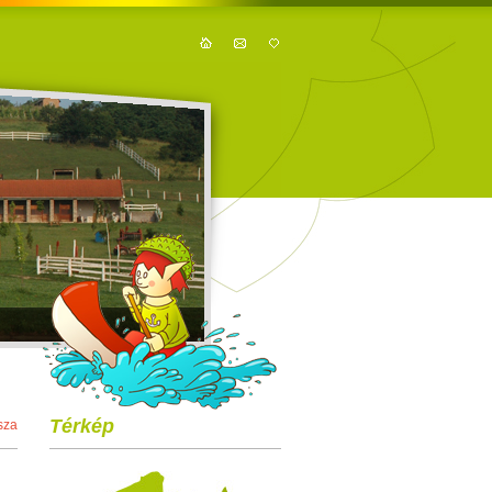
Térkép
sza