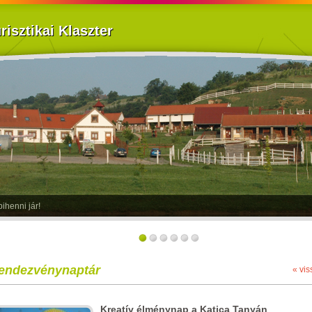
isztikai Klaszter
ihenni jár!
endezvénynaptár
« vis
Kreatív élménynap a Katica Tanyán