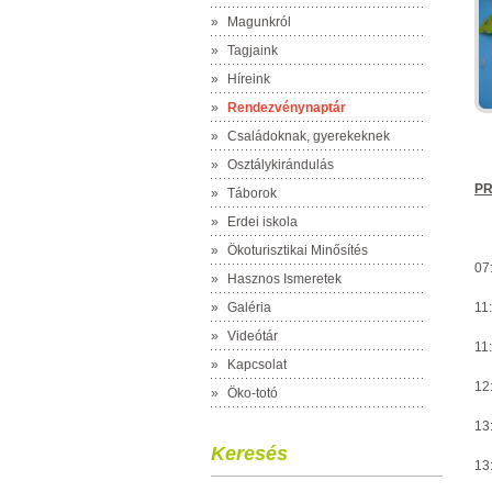
»
Magunkról
»
Tagjaink
»
Híreink
»
Rendezvénynaptár
»
Családoknak, gyerekeknek
»
Osztálykirándulás
P
»
Táborok
»
Erdei iskola
»
Ökoturisztikai Minősítés
07:
»
Hasznos Ismeretek
»
Galéria
11:
»
Videótár
11:
»
Kapcsolat
12
»
Öko-totó
13:
Keresés
13