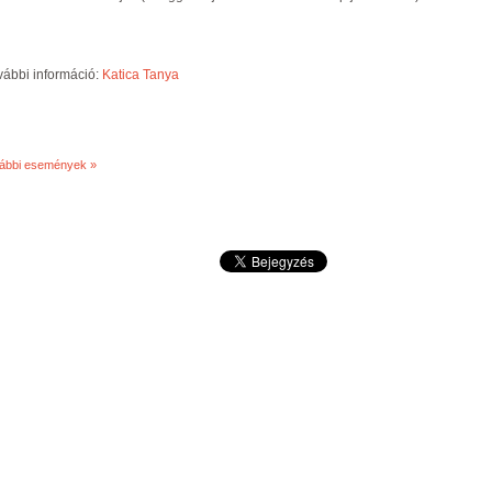
vábbi információ:
Katica Tanya
vábbi események »