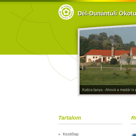
Dél-Dunántúli Ökotur
Katica tanya - Ahová a madár is p
Tartalom
R
»
Kezdőlap