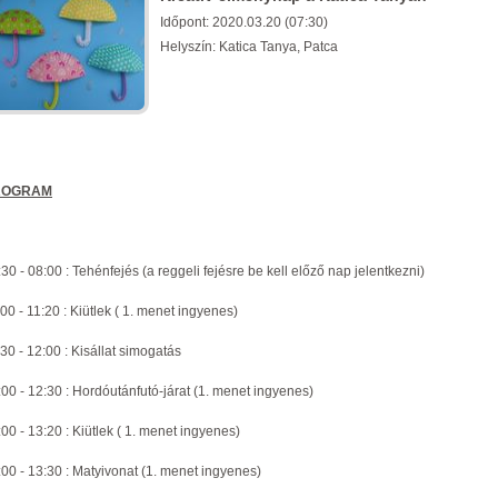
Időpont: 2020.03.20 (07:30)
Helyszín: Katica Tanya, Patca
ROGRAM
30 - 08:00 : Tehénfejés (a reggeli fejésre be kell előző nap jelentkezni)
00 - 11:20 : Kiütlek ( 1. menet ingyenes)
30 - 12:00 : Kisállat simogatás
:00 - 12:30 : Hordóutánfutó-járat (1. menet ingyenes)
00 - 13:20 : Kiütlek ( 1. menet ingyenes)
:00 - 13:30 : Matyivonat (1. menet ingyenes)