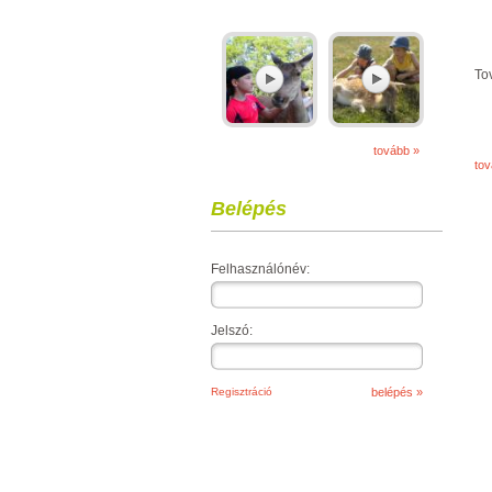
To
tovább »
to
Belépés
Felhasználónév:
Jelszó:
Regisztráció