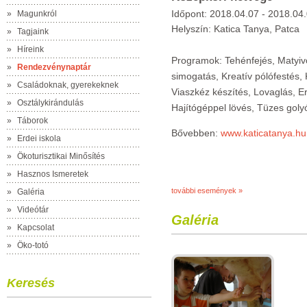
Időpont: 2018.04.07 - 2018.04.
»
Magunkról
Helyszín: Katica Tanya, Patca
»
Tagjaink
»
Híreink
Programok: Tehénfejés, Matyivo
»
Rendezvénynaptár
simogatás, Kreatív pólófestés, K
»
Családoknak, gyerekeknek
Viaszkéz készítés, Lovaglás, Erd
»
Osztálykirándulás
Hajítógéppel lövés, Tüzes goly
»
Táborok
Bővebben:
www.katicatanya.hu
»
Erdei iskola
»
Ökoturisztikai Minősítés
»
Hasznos Ismeretek
további események »
»
Galéria
»
Videótár
Galéria
»
Kapcsolat
»
Öko-totó
Keresés