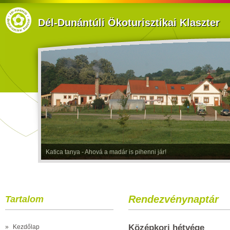
Dél-Dunántúli Ökoturisztikai Klaszter
Katica tanya - Ahová a madár is pihenni jár!
Rendezvénynaptár
Tartalom
Középkori hétvége
»
Kezdőlap