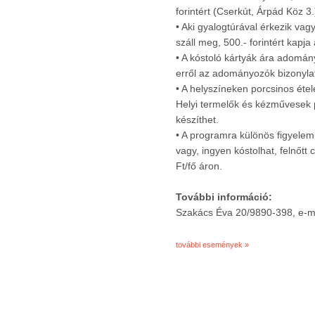
forintért (Cserkút, Árpád Köz 3.
• Aki gyalogtúrával érkezik vagy
száll meg, 500.- forintért kapja 
• A kóstoló kártyák ára adomá
erről az adományozók bizonyla
• A helyszíneken porcsinos étel
Helyi termelők és kézművesek 
készíthet.
• A programra különös figyelemm
vagy, ingyen kóstolhat, felnőtt
Ft/fő áron.
További információ:
Szakács Éva 20/9890-398, e-mai
további események »