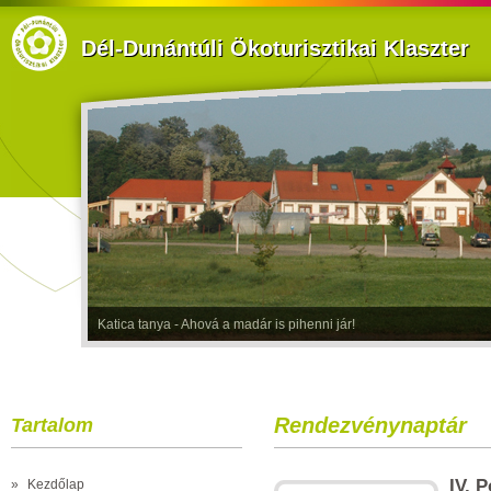
Dél-Dunántúli Ökoturisztikai Klaszter
Katica tanya - Ahová a madár is pihenni jár!
Rendezvénynaptár
Tartalom
IV. 
»
Kezdőlap