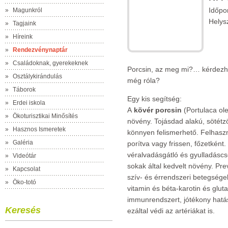
Időpo
»
Magunkról
Helys
»
Tagjaink
»
Híreink
»
Rendezvénynaptár
»
Családoknak, gyerekeknek
Porcsin, az meg mi?… kérdezhe
»
Osztálykirándulás
még róla?
»
Táborok
Egy kis segítség:
»
Erdei iskola
A
kövér porcsin
(Portulaca ol
»
Ökoturisztikai Minősítés
növény. Tojásdad alakú, sötétzö
»
Hasznos Ismeretek
könnyen felismerhető. Felhaszn
»
Galéria
porítva vagy frissen, főzetkén
véralvadásgátló és gyulladáscs
»
Videótár
sokak által kedvelt növény. Pr
»
Kapcsolat
szív- és érrendszeri betegség
»
Öko-totó
vitamin és béta-karotin és gluta
immunrendszert, jótékony hatáss
Keresés
ezáltal védi az artériákat is.