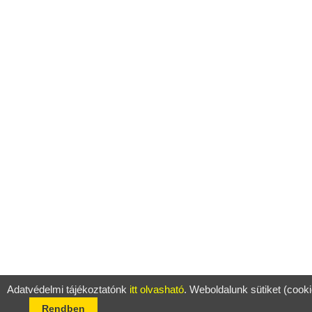
Adatvédelmi tájékoztatónk
itt olvasható
. Weboldalunk sütiket (cook
Rendben