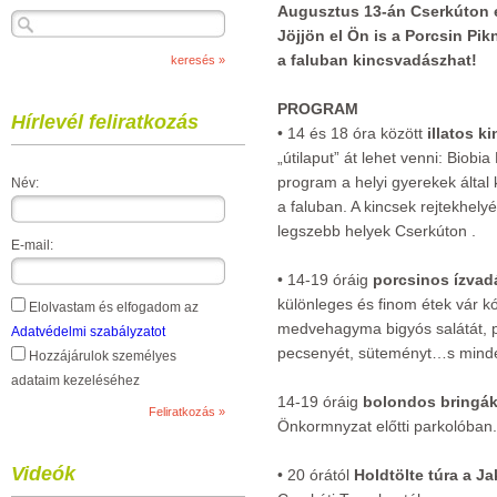
Augusztus 13-án Cserkúton e
Jöjjön el Ön is a Porcsin Pik
a faluban kincsvadászhat!
PROGRAM
Hírlevél feliratkozás
• 14 és 18 óra között
illatos k
„útilaput” át lehet venni: Biobia
program a helyi gyerekek által k
Név:
a faluban. A kincsek rejtekhely
legszebb helyek Cserkúton .
E-mail:
• 14-19 óráig
porcsinos ízvadá
különleges és finom étek vár k
Elolvastam és elfogadom az
medvehagyma bigyós salátát, po
Adatvédelmi szabályzatot
pecsenyét, süteményt…s minde
Hozzájárulok személyes
adataim kezeléséhez
14-19 óráig
bolondos bringá
Önkormnyzat előtti parkolóban.
Videók
• 20 órától
Holdtölte túra a J