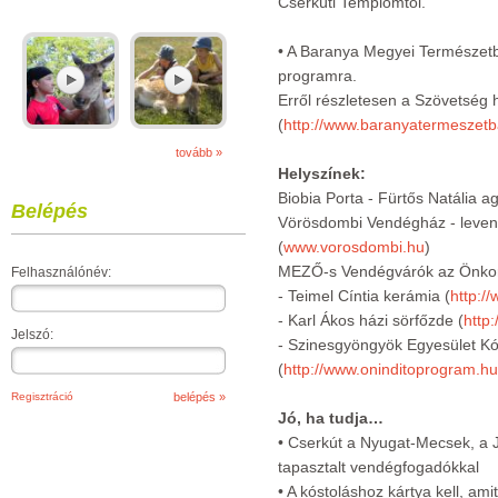
Cserkúti Templomtól.
• A Baranya Megyei Természet
programra.
Erről részletesen a Szövetség h
(
http://www.baranyatermeszetb
tovább »
Helyszínek:
Biobia Porta - Fürtős Natália 
Belépés
Vörösdombi Vendégház - levendu
(
www.vorosdombi.hu
)
MEZŐ-s Vendégvárók az Önko
Felhasználónév:
- Teimel Cíntia kerámia (
http:/
- Karl Ákos házi sörfőzde (
http:
Jelszó:
- Szinesgyöngyök Egyesület Kó
(
http://www.oninditoprogram.hu/
Regisztráció
Jó, ha tudja…
• Cserkút a Nyugat-Mecsek, a 
tapasztalt vendégfogadókkal
• A kóstoláshoz kártya kell, ami