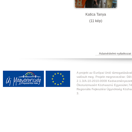
Katica Tanya
(11 kép)
Adatvédelmi nyilatkozat
A projekt az Európai Unió támogatásával,
valósult meg. Projekt megnevezése: Dél-
2.1.3/A-10-2010-0008 Kedvezményezett:
Ökoturizmusért Közhasznú Egyesület,74
Regionális Fejlesztési Ügynökség Közhas
3.