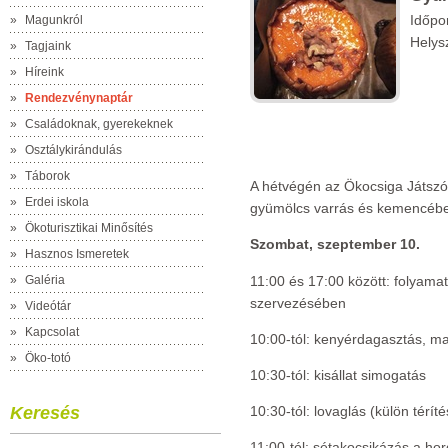
Időpo
»
Magunkról
Helys
»
Tagjaink
»
Híreink
»
Rendezvénynaptár
»
Családoknak, gyerekeknek
»
Osztálykirándulás
»
Táborok
A hétvégén az Ökocsiga Játszóh
»
Erdei iskola
gyümölcs varrás és kemencében
»
Ökoturisztikai Minősítés
Szombat, szeptember 10.
»
Hasznos Ismeretek
»
Galéria
11:00 és 17:00 között: folyam
szervezésében
»
Videótár
»
Kapcsolat
10:00-tól: kenyérdagasztás, ma
»
Öko-totó
10:30-tól: kisállat simogatás
Keresés
10:30-tól: lovaglás (külön térít
11:00-tól: sétakocsikázás a ho