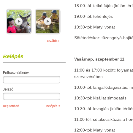
18:00-tól: tetkó fújás (külön tér
19:00-tól: tehénfejés
19:30-tól: Matyi vonat
Sötétedéskor: tüzesgolyó-hajít
tovább »
Belépés
Vasárnap, szeptember 11.
11:00 és 17:00 között: folyam
Felhasználónév:
szervezésében
10:00-tól: langallódagasztás, m
Jelszó:
10:30-tól: kisállat simogatás
Regisztráció
10:30-tól: lovaglás (külön térít
11:00-tól: sétakocsikázás a ho
12:00-tól: Matyi vonat