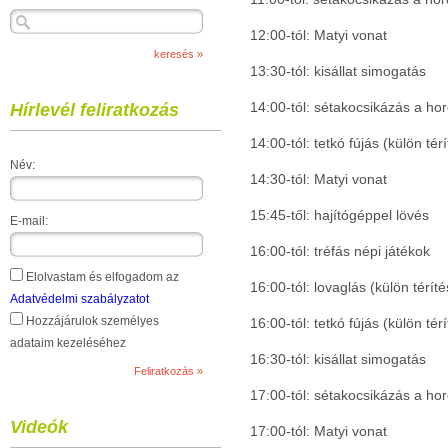
12:00-tól: Matyi vonat
13:30-tól: kisállat simogatás
14:00-tól: sétakocsikázás a ho
Hírlevél feliratkozás
14:00-tól: tetkó fújás (külön tér
Név:
14:30-tól: Matyi vonat
15:45-től: hajítógéppel lövés
E-mail:
16:00-tól: tréfás népi játékok
Elolvastam és elfogadom az
16:00-tól: lovaglás (külön térít
Adatvédelmi szabályzatot
Hozzájárulok személyes
16:00-tól: tetkó fújás (külön tér
adataim kezeléséhez
16:30-tól: kisállat simogatás
17:00-tól: sétakocsikázás a ho
Videók
17:00-tól: Matyi vonat