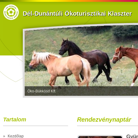
Dél-Dunántúli Ökoturisztikai Klaszter
Öko-Bükkösd Kft.
Rendezvénynaptár
Tartalom
Gyüm
»
Kezdőlap