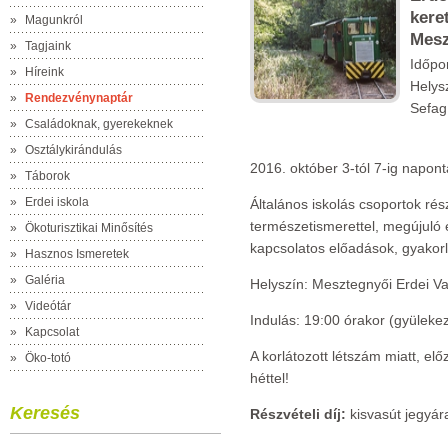
kere
»
Magunkról
Mesz
»
Tagjaink
Időpo
»
Híreink
Helys
»
Rendezvénynaptár
Sefag 
»
Családoknak, gyerekeknek
»
Osztálykirándulás
2016. október 3-tól 7-ig napont
»
Táborok
»
Erdei iskola
Általános iskolás csoportok ré
természetismerettel, megújuló e
»
Ökoturisztikai Minősítés
kapcsolatos előadások, gyakorl
»
Hasznos Ismeretek
»
Galéria
Helyszín: Mesztegnyői Erdei V
»
Videótár
Indulás: 19:00 órakor (gyüleke
»
Kapcsolat
A korlátozott létszám miatt, el
»
Öko-totó
héttel!
Keresés
Részvételi díj:
kisvasút jegyár