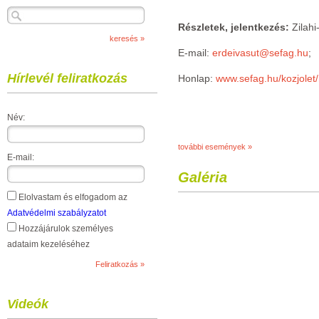
Részletek, jelentkezés:
Zilah
E-mail:
erdeivasut@sefag.hu
;
Hírlevél feliratkozás
Honlap:
www.sefag.hu/kozjolet
Név:
további események »
E-mail:
Galéria
Elolvastam és elfogadom az
Adatvédelmi szabályzatot
Hozzájárulok személyes
adataim kezeléséhez
Videók