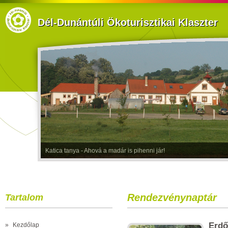
Dél-Dunántúli Ökoturisztikai Klaszter
Katica tanya - Ahová a madár is pihenni jár!
Rendezvénynaptár
Tartalom
Erdő
»
Kezdőlap