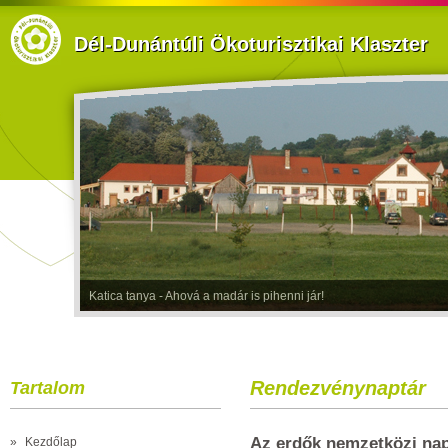
Dél-Dunántúli Ökoturisztikai Klaszter
Katica tanya - Ahová a madár is pihenni jár!
Rendezvénynaptár
Tartalom
Az erdők nemzetközi na
»
Kezdőlap