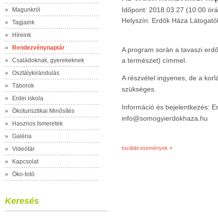
Időpont: 2018.03.27 (10:00 órá
»
Magunkról
Helyszín: Erdők Háza Látogatók
»
Tagjaink
»
Híreink
»
Rendezvénynaptár
A program során a tavaszi erd
a természet) címmel.
»
Családoknak, gyerekeknek
»
Osztálykirándulás
A részvétel ingyenes, de a korl
»
Táborok
szükséges.
»
Erdei iskola
Információ és bejelentkezés: E
»
Ökoturisztikai Minősítés
info@somogyierdokhaza.hu
»
Hasznos Ismeretek
»
Galéria
további események »
»
Videótár
»
Kapcsolat
»
Öko-totó
Keresés