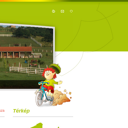
Térkép
sza