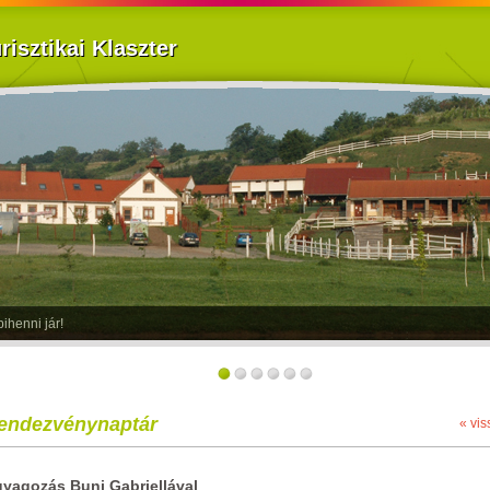
isztikai Klaszter
ihenni jár!
endezvénynaptár
« vis
yagozás Buni Gabriellával