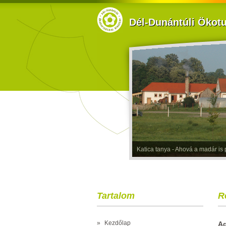
Dél-Dunántúli Ökotur
Katica tanya - Ahová a madár is p
Tartalom
R
»
Kezdőlap
Ag