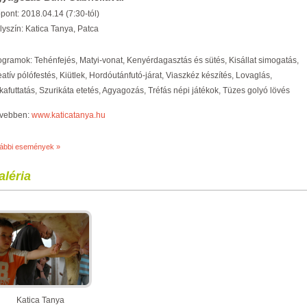
őpont: 2018.04.14 (7:30-tól)
lyszín: Katica Tanya, Patca
ogramok: Tehénfejés, Matyi-vonat, Kenyérdagasztás és sütés, Kisállat simogatás,
atív pólófestés, Kiütlek, Hordóutánfutó-járat, Viaszkéz készítés, Lovaglás,
rkafuttatás, Szurikáta etetés, Agyagozás, Tréfás népi játékok, Tüzes golyó lövés
vebben:
www.katicatanya.hu
vábbi események »
aléria
Katica Tanya