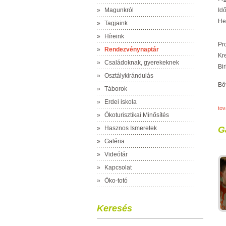
»
Magunkról
Id
He
»
Tagjaink
»
Híreink
Pr
»
Rendezvénynaptár
Kre
»
Családoknak, gyerekeknek
Bi
»
Osztálykirándulás
Bő
»
Táborok
»
Erdei iskola
to
»
Ökoturisztikai Minősítés
»
Hasznos Ismeretek
G
»
Galéria
»
Videótár
»
Kapcsolat
»
Öko-totó
Keresés