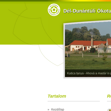
Dél-Dunántúli Ökotur
Katica tanya - Ahová a madár is p
Tartalom
R
»
Kezdőlap