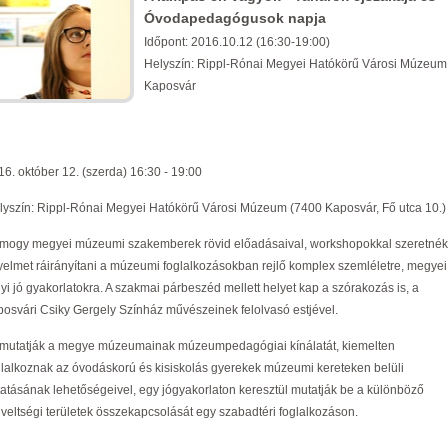
Óvodapedagógusok napja
Időpont: 2016.10.12 (16:30-19:00)
Helyszín: Rippl-Rónai Megyei Hatókörű Városi Múzeum
Kaposvár
16. október 12. (szerda) 16:30 - 19:00
lyszín: Rippl-Rónai Megyei Hatókörű Városi Múzeum (7400 Kaposvár, Fő utca 10.)
mogy megyei múzeumi szakemberek rövid előadásaival, workshopokkal szeretnék
gyelmet ráirányítani a múzeumi foglalkozásokban rejlő komplex szemléletre, megyei
lyi jó gyakorlatokra. A szakmai párbeszéd mellett helyet kap a szórakozás is, a
posvári Csiky Gergely Színház művészeinek felolvasó estjével.
mutatják a megye múzeumainak múzeumpedagógiai kínálatát, kiemelten
glalkoznak az óvodáskorú és kisiskolás gyerekek múzeumi kereteken belüli
tatásának lehetőségeivel, egy jógyakorlaton keresztül mutatják be a különböző
veltségi területek összekapcsolását egy szabadtéri foglalkozáson.