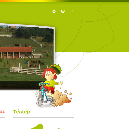
Térkép
sza