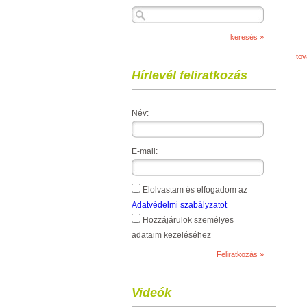
to
Hírlevél feliratkozás
Név:
E-mail:
Elolvastam és elfogadom az
Adatvédelmi szabályzatot
Hozzájárulok személyes
adataim kezeléséhez
Videók