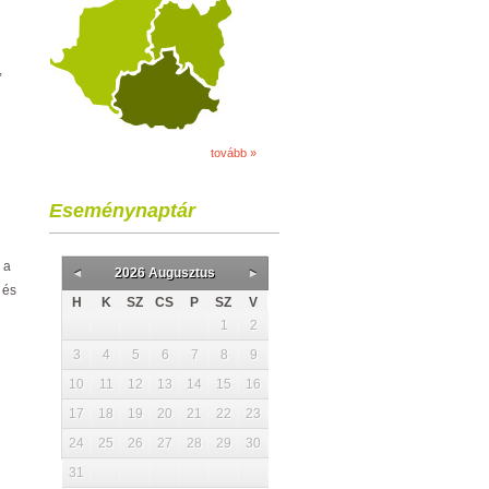
,
tovább »
Eseménynaptár
 a
2026 Augusztus
 és
H
K
SZ
CS
P
SZ
V
1
2
3
4
5
6
7
8
9
10
11
12
13
14
15
16
17
18
19
20
21
22
23
24
25
26
27
28
29
30
31