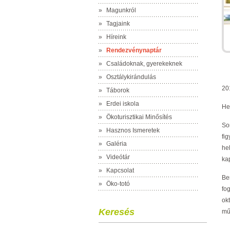
»
Magunkról
»
Tagjaink
»
Híreink
»
Rendezvénynaptár
»
Családoknak, gyerekeknek
»
Osztálykirándulás
20
»
Táborok
»
Erdei iskola
He
»
Ökoturisztikai Minősítés
So
»
Hasznos Ismeretek
fi
»
Galéria
he
»
Videótár
ka
»
Kapcsolat
Be
»
Öko-totó
fo
ok
Keresés
mű