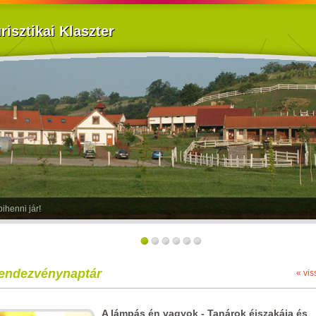
isztikai Klaszter
ihenni jár!
endezvénynaptár
« vis
A lámpás én vagyok - Tanárok éjszakája és