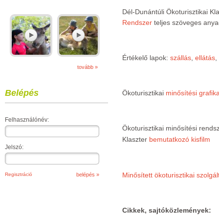
Dél-Dunántúli Ökoturisztikai Kl
Rendszer
teljes szöveges any
Értékelő lapok:
szállás
,
ellátás
,
tovább »
Belépés
Ökoturisztikai
minősítési grafik
Felhasználónév:
Ökoturisztikai minősítési rends
Klaszter
bemutatkozó kisfilm
Jelszó:
Minősített ökoturisztikai szolgált
Regisztráció
Cikkek, sajtóközlemények: