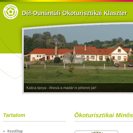
Dél-Dunántúli Ökoturisztikai Klaszter
Katica tanya - Ahová a madár is pihenni jár!
Ökoturisztikai Minős
Tartalom
»
Kezdőlap