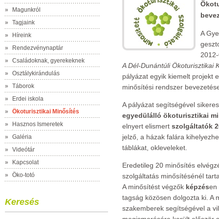
Ökotu
»
Magunkról
bevez
»
Tagjaink
A Gye
»
Híreink
geszt
»
Rendezvénynaptár
2012
»
Családoknak, gyerekeknek
A Dél-Dunántúli Ökoturisztikai K
»
Osztálykirándulás
pályázat egyik kiemelt projekt e
»
Táborok
minősítési rendszer bevezetése
»
Erdei iskola
A pályázat segítségével siker
»
Ökoturisztikai Minősítés
egyedülálló ökoturisztikai m
»
Hasznos Ismeretek
elnyert elismert
szolgáltatók 
jelző, a házak falára kihelyez
»
Galéria
táblákat, okleveleket.
»
Videótár
»
Kapcsolat
Eredetileg 20 minősítés elvégzé
»
Öko-totó
szolgáltatás minősítésénél tart
A minősítést végzők
képzés
en 
tagság közösen dolgozta ki. A m
Keresés
szakemberek segítségével a v