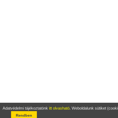
Adatvédelmi tájékoztatónk
itt olvasható
. Weboldalunk sütiket (cook
Rendben