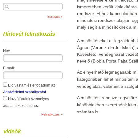
megismerésére került először 
ismeretében került kialakításra
rendszer.
Ehhez kapcsolódóan 
minősítési rendszer alapján eg
mely segít a minősítőknek a m
Hírlevél feliratkozás
A minősítéseket a „legzöldebb k
Ágnes (Veronika Erdei Iskola),
Név:
Kövestetői Vendégházat vezeti)
nevelő (Biobia Porta Pajta Száll
E-mail:
Az elnyerhető legmagasabb min
kategóriában lehet minősíteni az
Elolvastam és elfogadom az
vendéglátás, valamint a szolgá
Adatvédelmi szabályzatot
A minősítési rendszer egyelőre a
Hozzájárulok személyes
későbbiekben szeretnénk kiterj
adataim kezeléséhez
számára is.
Videók