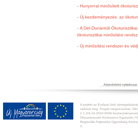
-
Hunyorral minősített ökoturisz
-
Új kezdeményezés: az ökoturi
-
A Dél-Dunántúli Ökoturisztikai
ökoturisztikai minősítési rendsz
-
Új minősítési rendszer és védj
Adatvédelmi nyilatkozat
A projekt az Európai Unió támogatásával,
valósult meg. Projekt megnevezése: Dél-
2.1.3/A-10-2010-0008 Kedvezményezett:
Ökoturizmusért Közhasznú Egyesület,74
Regionális Fejlesztési Ügynökség Közhas
3.