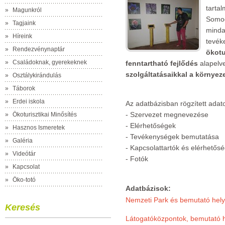
tarta
»
Magunkról
Somog
»
Tagjaink
mind
»
Híreink
tevék
»
Rendezvénynaptár
ökotu
»
Családoknak, gyerekeknek
fenntartható fejlődés
alapelvei
szolgáltatásaikkal a környez
»
Osztálykirándulás
»
Táborok
»
Erdei iskola
Az adatbázisban rögzített adat
- Szervezet megnevezése
»
Ökoturisztikai Minősítés
- Elérhetőségek
»
Hasznos Ismeretek
- Tevékenységek bemutatása
»
Galéria
- Kapcsolattartók és elérhetősé
»
Videótár
- Fotók
»
Kapcsolat
»
Öko-totó
Adatbázisok:
Nemzeti Park és bemutató hely
Keresés
Látogatóközpontok, bemutató 