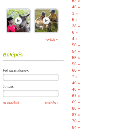
62 »
46 »
3 »
5 »
38 »
6 »
4 »
tovább »
50 »
54 »
Belépés
55 »
56 »
60 »
Felhasználónév:
7 »
40 »
Jelszó:
48 »
67 »
69 »
Regisztráció
86 »
87 »
70 »
84 »