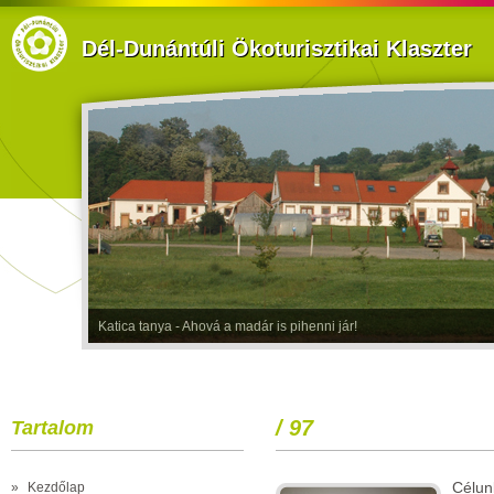
Dél-Dunántúli Ökoturisztikai Klaszter
Katica tanya - Ahová a madár is pihenni jár!
/ 97
Tartalom
Célun
»
Kezdőlap