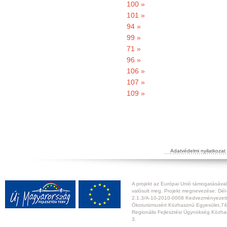
100 »
101 »
94 »
99 »
71 »
96 »
106 »
107 »
109 »
Adatvédelmi nyilatkozat
A projekt az Európai Unió támogatásával,
valósult meg. Projekt megnevezése: Dél-
2.1.3/A-10-2010-0008 Kedvezményezett:
Ökoturizmusért Közhasznú Egyesület,74
Regionális Fejlesztési Ügynökség Közhas
3.