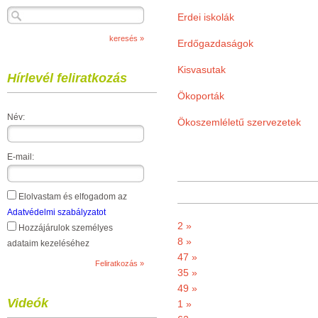
Erdei iskolák
Erdőgazdaságok
Kisvasutak
Hírlevél feliratkozás
Ökoporták
Név:
Ökoszemléletű szervezetek
E-mail:
Elolvastam és elfogadom az
Adatvédelmi szabályzatot
2 »
Hozzájárulok személyes
8 »
adataim kezeléséhez
47 »
35 »
49 »
Videók
1 »