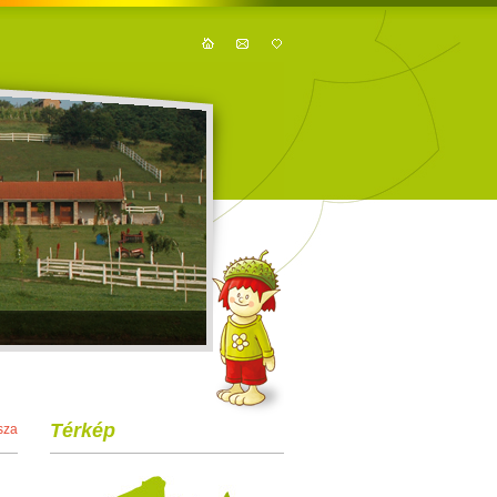
Térkép
sza