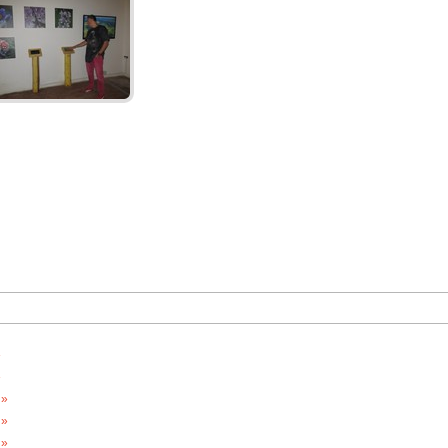
»
»
 »
 »
 »