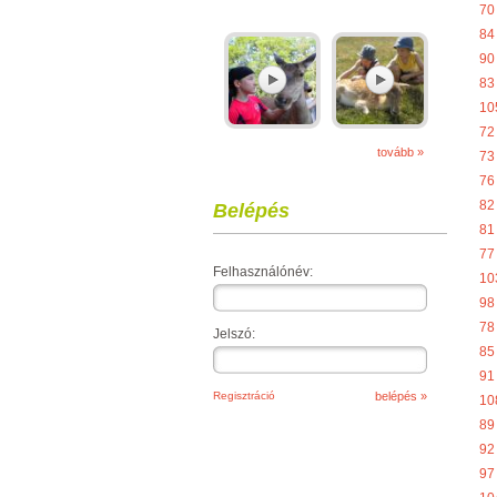
70
84
90
83
10
72
tovább »
73
76
82
Belépés
81
77
Felhasználónév:
10
98
78
Jelszó:
85
91
Regisztráció
10
89
92
97