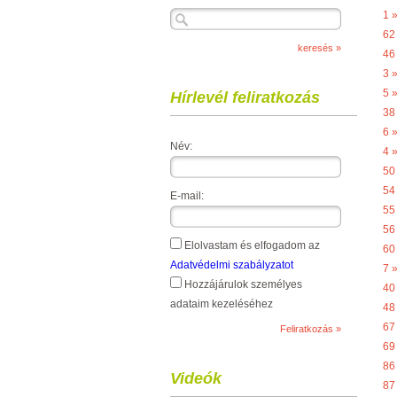
1 
62
46
3 
5 
Hírlevél feliratkozás
38
6 
Név:
4 
50
54
E-mail:
55
56
Elolvastam és elfogadom az
60
Adatvédelmi szabályzatot
7 
Hozzájárulok személyes
40
adataim kezeléséhez
48
67
69
86
Videók
87