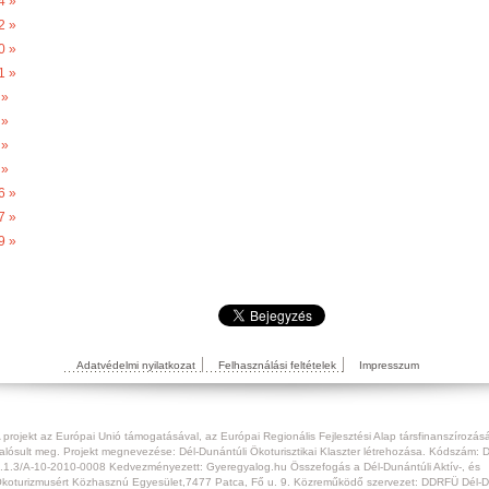
4 »
2 »
0 »
1 »
 »
 »
 »
 »
6 »
7 »
9 »
Adatvédelmi nyilatkozat
Felhasználási feltételek
Impresszum
 projekt az Európai Unió támogatásával, az Európai Regionális Fejlesztési Alap társfinanszírozás
alósult meg. Projekt megnevezése: Dél-Dunántúli Ökoturisztikai Klaszter létrehozása. Kódszám:
.1.3/A-10-2010-0008 Kedvezményezett: Gyeregyalog.hu Összefogás a Dél-Dunántúli Aktív-, és
koturizmusért Közhasznú Egyesület,7477 Patca, Fő u. 9. Közreműködő szervezet: DDRFÜ Dél-D