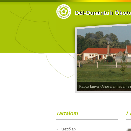
Dél-Dunántúli Ökotur
Katica tanya - Ahová a madár is p
Tartalom
/ 
»
Kezdőlap