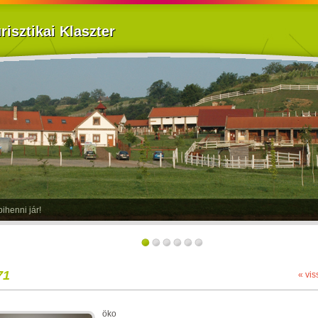
isztikai Klaszter
ihenni jár!
71
« vis
öko