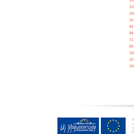
10
10
10
10
94
99
71
96
10
10
10
A
v
2
Ö