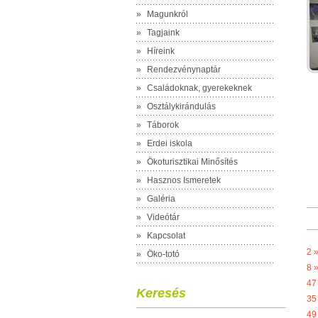
»
Magunkról
»
Tagjaink
»
Híreink
»
Rendezvénynaptár
»
Családoknak, gyerekeknek
»
Osztálykirándulás
»
Táborok
»
Erdei iskola
»
Ökoturisztikai Minősítés
»
Hasznos Ismeretek
»
Galéria
»
Videótár
»
Kapcsolat
2 
»
Öko-totó
8 
47
Keresés
35
49