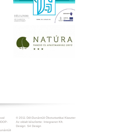
ával
© 2011 Dél-Dunántúli Ökoturisztikai Klaszter
 DDOP-
Az oldalt készítette:
Integranet Kft.
Design:
S4 Design
unántúli