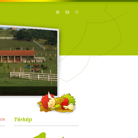
Térkép
sza