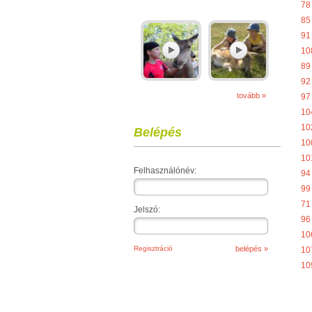
78
85
91
10
89
92
tovább »
97
10
10
Belépés
10
10
Felhasználónév:
94
99
71
Jelszó:
96
10
Regisztráció
10
10