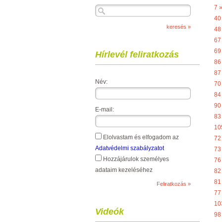
7 
40
48
67
69
Hírlevél feliratkozás
86
87
Név:
70
84
90
E-mail:
83
10
Elolvastam és elfogadom az
72
Adatvédelmi szabályzatot
73
Hozzájárulok személyes
76
adataim kezeléséhez
82
81
77
10
Videók
98