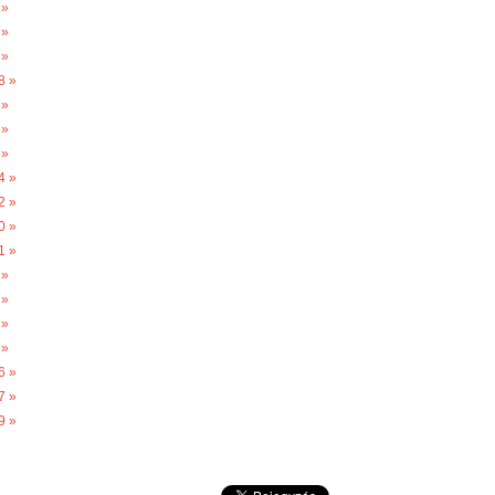
 »
 »
 »
8 »
 »
 »
 »
4 »
2 »
0 »
1 »
 »
 »
 »
 »
6 »
7 »
9 »