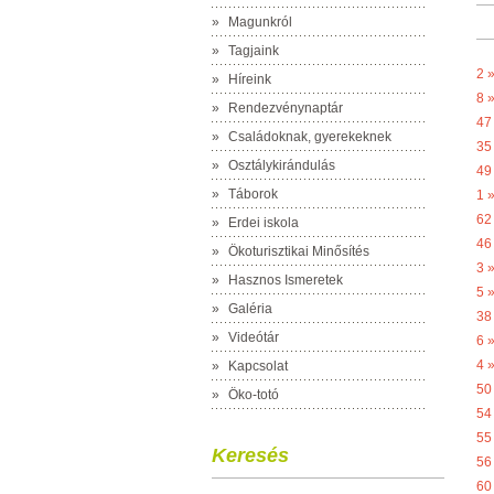
»
Magunkról
»
Tagjaink
2 
»
Híreink
8 
»
Rendezvénynaptár
47
»
Családoknak, gyerekeknek
35
»
Osztálykirándulás
49
»
Táborok
1 
62
»
Erdei iskola
46
»
Ökoturisztikai Minősítés
3 
»
Hasznos Ismeretek
5 
»
Galéria
38
»
Videótár
6 
4 
»
Kapcsolat
50
»
Öko-totó
54
55
Keresés
56
60