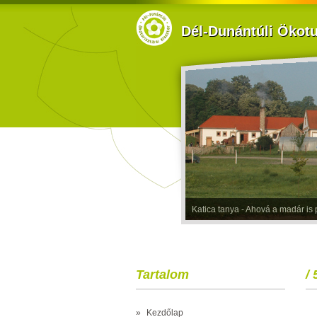
Dél-Dunántúli Ökotur
Katica tanya - Ahová a madár is p
Tartalom
/ 
»
Kezdőlap