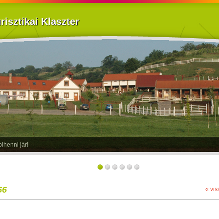
isztikai Klaszter
ihenni jár!
56
« vis