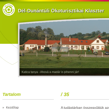
Dél-Dunántúli Ökoturisztikai Klaszter
Katica tanya - Ahová a madár is pihenni jár!
/ 35
Tartalom
A tudástárban összegyűjtjük azo
»
Kezdőlap