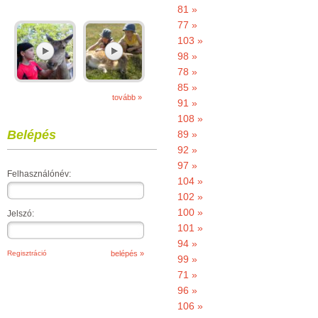
81 »
77 »
103 »
98 »
78 »
85 »
tovább »
91 »
108 »
Belépés
89 »
92 »
97 »
Felhasználónév:
104 »
102 »
100 »
Jelszó:
101 »
94 »
Regisztráció
99 »
71 »
96 »
106 »