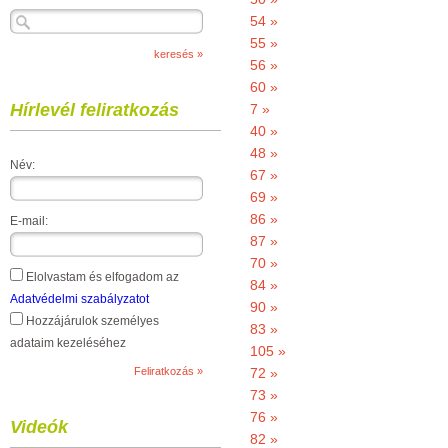
54 »
55 »
56 »
60 »
Hírlevél feliratkozás
7 »
40 »
48 »
Név:
67 »
69 »
86 »
E-mail:
87 »
70 »
Elolvastam és elfogadom az
84 »
Adatvédelmi szabályzatot
90 »
Hozzájárulok személyes
83 »
adataim kezeléséhez
105 »
72 »
73 »
76 »
Videók
82 »