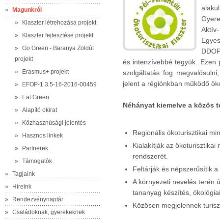
alak
»
Magunkról
Gyer
»
Klaszter létrehozása projekt
Aktí
»
Klaszter fejlesztése projekt
Egye
»
Go Green - Baranya Zöldút
DDOP 
projekt
és intenzívebbé tegyük. Ezen
»
Erasmus+ projekt
szolgáltatás fog megvalósulni
jelent a régiónkban működő ökot
»
EFOP-1.3.5-16-2016-00459
»
Eat Green
Néhányat kiemelve a közös 
»
Alapító okirat
»
Közhasznúsági jelentés
Regionális ökoturisztikai min
»
Hasznos linkek
Kialakítják az ökoturisztik
»
Partnerek
rendszerét.
»
Támogatók
Feltárják és népszerűsítik a
»
Tagjaink
A környezeti nevelés terén 
»
Híreink
tananyag készítés, ökológiai 
»
Rendezvénynaptár
Közösen megjelennek turiszt
»
Családoknak, gyerekeknek