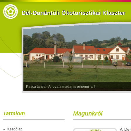
Dél-Dunántúli Ökoturisztikai Klaszter
Katica tanya - Ahová a madár is pihenni jár!
Magunkról
Tartalom
A Dél
»
Kezdőlap