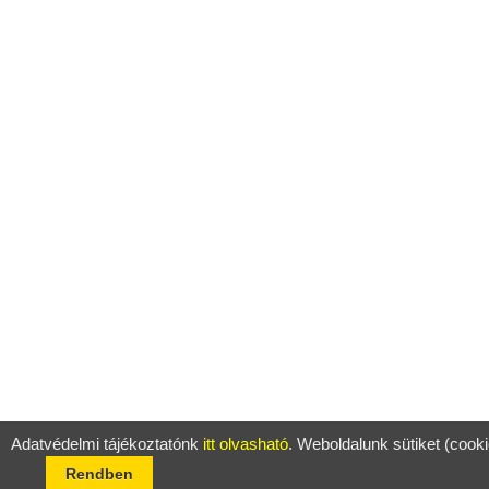
Adatvédelmi tájékoztatónk
itt olvasható
. Weboldalunk sütiket (cook
Rendben