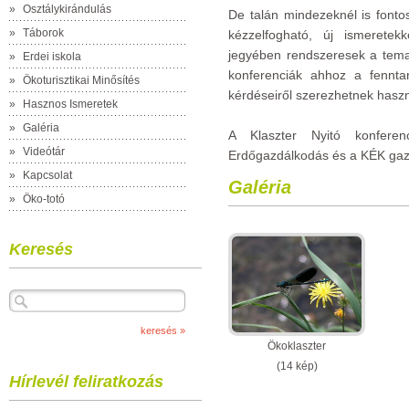
»
Osztálykirándulás
De talán mindezeknél is fonto
»
Táborok
kézzelfogható, új ismeretek
jegyében rendszeresek a tema
»
Erdei iskola
konferenciák ahhoz a fenntar
»
Ökoturisztikai Minősítés
kérdéseiről szerezhetnek haszn
»
Hasznos Ismeretek
»
Galéria
A Klaszter Nyitó konfere
»
Videótár
Erdőgazdálkodás és a KÉK gaz
»
Kapcsolat
Galéria
»
Öko-totó
Keresés
Ökoklaszter
(14 kép)
Hírlevél feliratkozás