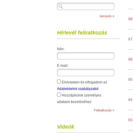
89
Hírlevél feliratkozás
87
Név:
86
E-mail:
85
Elolvastam és elfogadom az
Adatvédelmi szabályzatot
Hozzájárulok személyes
84
adataim kezeléséhez
83
Videók