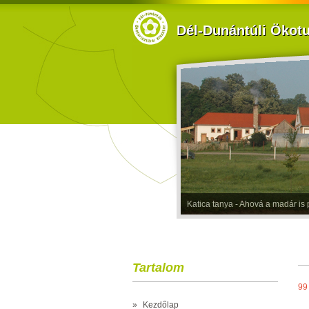
Dél-Dunántúli Ökotur
Hotel Kardosfa***- A Csillagos É
Tartalom
99
»
Kezdőlap