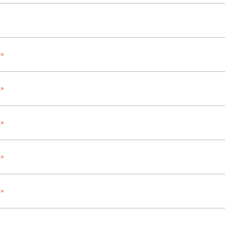
»
 »
 »
 »
 »
 »