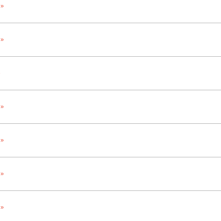
 »
 »
»
 »
 »
 »
 »