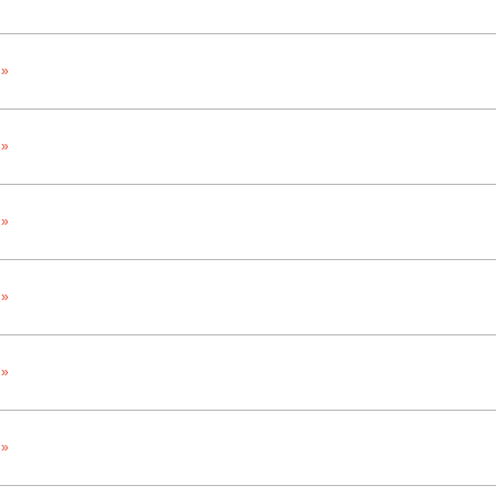
 »
 »
 »
 »
 »
 »