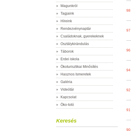
»
Magunkról
98
»
Tagjaink
»
Híreink
»
Rendezvénynaptár
97
»
Családoknak, gyerekeknek
»
Osztálykirándulás
96
»
Táborok
»
Erdei iskola
»
Ökoturisztikai Minősítés
94
»
Hasznos Ismeretek
»
Galéria
»
Videótár
92
»
Kapcsolat
»
Öko-totó
91
Keresés
90