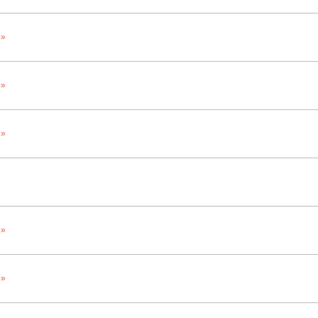
 »
 »
 »
»
 »
 »