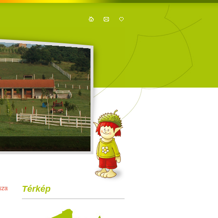
Térkép
sza