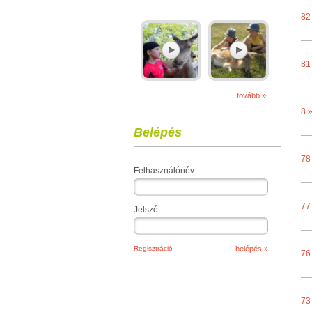
82
81
tovább »
8 
Belépés
78
Felhasználónév:
77
Jelszó:
Regisztráció
76
73