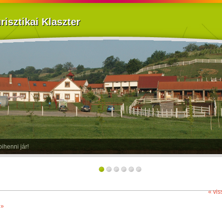
isztikai Klaszter
gbolt szállodája
« vis
 »