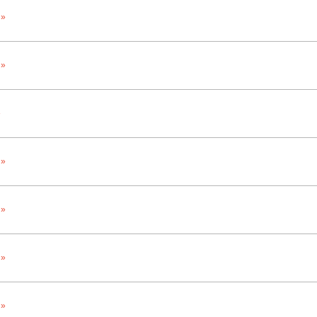
 »
 »
»
 »
 »
 »
 »