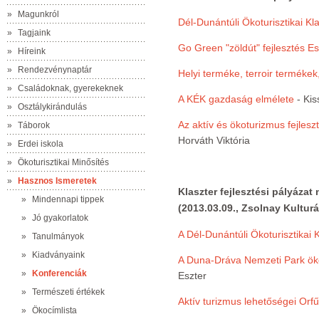
»
Magunkról
Dél-Dunántúli Ökoturisztikai Kl
»
Tagjaink
Go Green "zöldút" fejlesztés E
»
Híreink
»
Rendezvénynaptár
Helyi terméke, terroir termékek, 
»
Családoknak, gyerekeknek
A KÉK gazdaság elmélete
- Kis
»
Osztálykirándulás
Az aktív és ökoturizmus fejlesz
»
Táborok
Horváth Viktória
»
Erdei iskola
»
Ökoturisztikai Minősítés
»
Hasznos Ismeretek
Klaszter fejlesztési pályázat
»
Mindennapi tippek
(2013.03.09., Zsolnay Kultur
»
Jó gyakorlatok
A Dél-Dunántúli Ökoturisztikai 
»
Tanulmányok
»
Kiadványaink
A Duna-Dráva Nemzeti Park öko
»
Konferenciák
Eszter
»
Természeti értékek
Aktív turizmus lehetőségei Orf
»
Ökocímlista