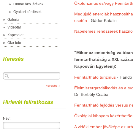
Ökoturizmus és/vagy Fenntarth
»
Online öko játékok
»
Gyakori kérdések
Megújuló energiák hasznosíthat
»
Galéria
esetén
- Gádor Katalin
»
Videótár
Napelemes rendszerek haszno
»
Kapcsolat
»
Öko-totó
"Mikor az emberiség valóban 
Keresés
fenntarthatóság a XXI. száza
Kaposvári Egyetem):
Fenntartható turizmus
- Handó
Élelmiszergazdálkodás és a tud
Dr. Borbély Csaba
Hírlevél feliratkozás
Fenntartható fejlődés versus
Ökológiai lábnyom közérthetőe
Név:
A vidéki ember jövőképe az ur