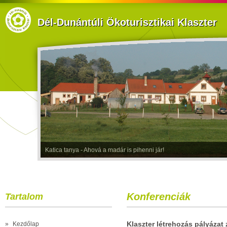
Dél-Dunántúli Ökoturisztikai Klaszter
Katica tanya - Ahová a madár is pihenni jár!
Konferenciák
Tartalom
Klaszter létrehozás pályázat
»
Kezdőlap