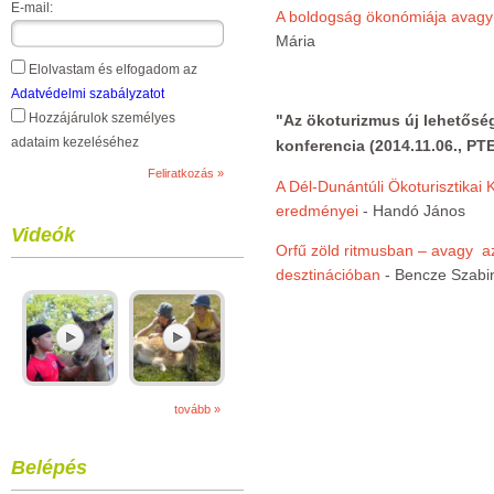
E-mail:
A boldogság ökonómiája avagy j
Mária
Elolvastam és elfogadom az
Adatvédelmi szabályzatot
Hozzájárulok személyes
"Az ökoturizmus új lehetősé
adataim kezeléséhez
konferencia (2014.11.06., PT
A Dél-Dunántúli Ökoturisztikai K
eredményei
- Handó János
Videók
Orfű zöld ritmusban – avagy az 
desztinációban
- Bencze Szabi
tovább »
Belépés