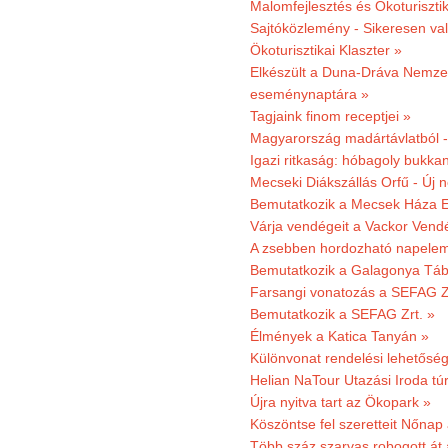
Malomfejlesztés és Ökoturiszti
Sajtóközlemény - Sikeresen való
Ökoturisztikai Klaszter »
Elkészült a Duna-Dráva Nemzet
eseménynaptára »
Tagjaink finom receptjei »
Magyarország madártávlatból 
Igazi ritkaság: hóbagoly bukkan
Mecseki Diákszállás Orfű - Új n
Bemutatkozik a Mecsek Háza E
Várja vendégeit a Vackor Vend
A zsebben hordozható napeleme
Bemutatkozik a Galagonya Táb
Farsangi vonatozás a SEFAG Zr
Bemutatkozik a SEFAG Zrt. »
Élmények a Katica Tanyán »
Különvonat rendelési lehetőség
Helian NaTour Utazási Iroda tú
Újra nyitva tart az Ökopark »
Köszöntse fel szeretteit Nőna
Több száz szarvas robogott át