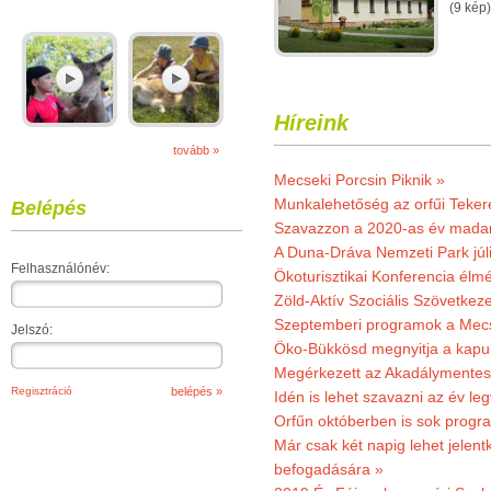
(9 kép)
Híreink
tovább »
Mecseki Porcsin Piknik »
Munkalehetőség az orfűi Teker
Belépés
Szavazzon a 2020-as év madar
A Duna-Dráva Nemzeti Park júli
Felhasználónév:
Ökoturisztikai Konferencia él
Zöld-Aktív Szociális Szövetkez
Szeptemberi programok a Mec
Jelszó:
Öko-Bükkösd megnyitja a kapui
Megérkezett az Akadálymentes
Regisztráció
Idén is lehet szavazni az év leg
Orfűn októberben is sok progr
Már csak két napig lehet jele
befogadására »