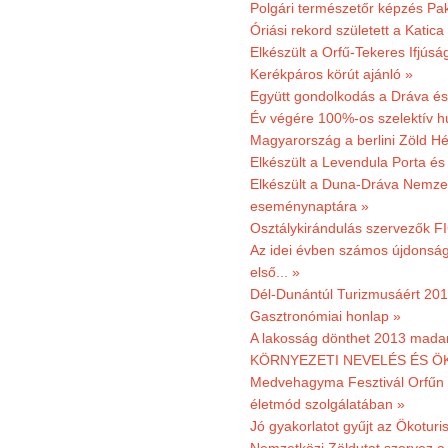
Polgári természetőr képzés Pa
Óriási rekord született a Katic
Elkészült a Orfű-Tekeres Ifjúsá
Kerékpáros körút ajánló »
Együtt gondolkodás a Dráva és 
Év végére 100%-os szelektív h
Magyarország a berlini Zöld Hé
Elkészült a Levendula Porta és 
Elkészült a Duna-Dráva Nemzet
eseménynaptára »
Osztálykirándulás szervezők F
Az idei évben számos újdonság 
első... »
Dél-Dunántúl Turizmusáért 2011
Gasztronómiai honlap »
A lakosság dönthet 2013 madar
KÖRNYEZETI NEVELÉS ÉS ÖK
Medvehagyma Fesztivál Orfűn 
életmód szolgálatában »
Jó gyakorlatot gyűjt az Ökoturis