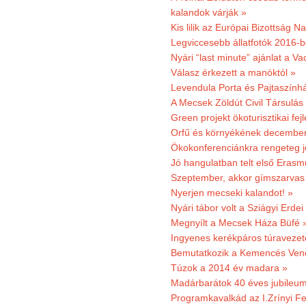
kalandok várják »
Kis lilik az Európai Bizottság 
Legviccesebb állatfotók 2016-b
Nyári “last minute” ajánlat a 
Válasz érkezett a manóktól »
Levendula Porta és Pajtaszính
A Mecsek Zöldút Civil Társulá
Green projekt ökoturisztikai fejl
Orfű és környékének december 
Ökokonferenciánkra rengeteg j
Jó hangulatban telt első Erasm
Szeptember, akkor gímszarvas 
Nyerjen mecseki kalandot! »
Nyári tábor volt a Sziágyi Erdei
Megnyílt a Mecsek Háza Büfé 
Ingyenes kerékpáros túravezet
Bemutatkozik a Kemencés Vendé
Túzok a 2014 év madara »
Madárbarátok 40 éves jubileu
Programkavalkád az I.Zrínyi Fe