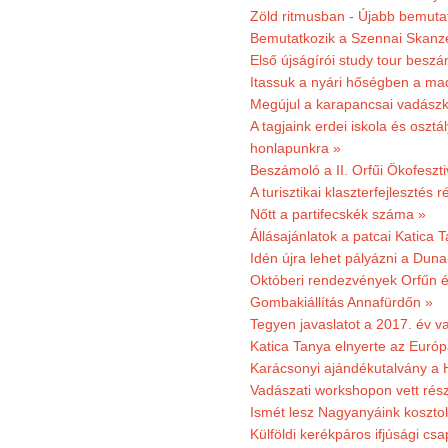
Zöld ritmusban - Újabb bemuta
Bemutatkozik a Szennai Skanzen
Első újságírói study tour besz
Itassuk a nyári hőségben a ma
Megújul a karapancsai vadászk
A tagjaink erdei iskola és osztál
honlapunkra »
Beszámoló a II. Orfűi Ökofeszti
A turisztikai klaszterfejlesztés
Nőtt a partifecskék száma »
Állásajánlatok a patcai Katica
Idén újra lehet pályázni a Dun
Októberi rendezvények Orfűn 
Gombakiállítás Annafürdőn »
Tegyen javaslatot a 2017. év v
Katica Tanya elnyerte az Európ
Karácsonyi ajándékutalvány a H
Vadászati workshopon vett rés
Ismét lesz Nagyanyáink kosztol
Külföldi kerékpáros ifjúsági cs