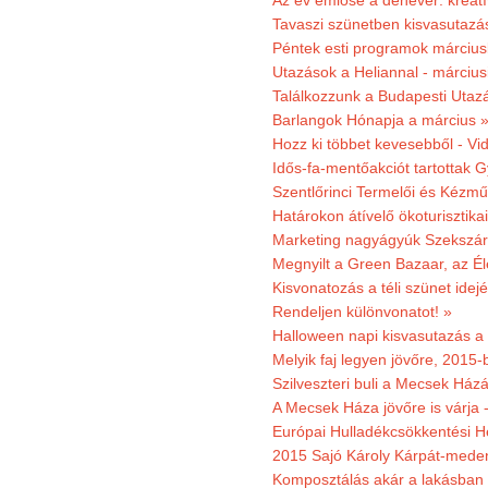
Az év emlőse a denevér: kreat
Tavaszi szünetben kisvasutazá
Péntek esti programok márciusb
Utazások a Heliannal - márciusi
Találkozzunk a Budapesti Utazás
Barlangok Hónapja a március 
Hozz ki többet kevesebből - Vi
Idős-fa-mentőakciót tartottak 
Szentlőrinci Termelői és Kézm
Határokon átívelő ökoturisztika
Marketing nagyágyúk Szekszárd
Megnyilt a Green Bazaar, az É
Kisvonatozás a téli szünet idej
Rendeljen különvonatot! »
Halloween napi kisvasutazás a
Melyik faj legyen jövőre, 2015
Szilveszteri buli a Mecsek Ház
A Mecsek Háza jövőre is várja 
Európai Hulladékcsökkentési H
2015 Sajó Károly Kárpát-mede
Komposztálás akár a lakásban 