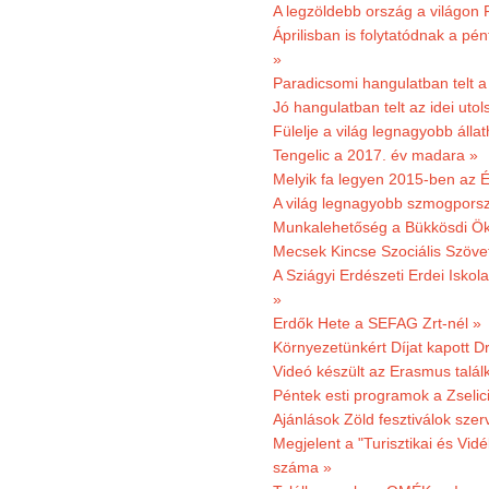
A legzöldebb ország a világon 
Áprilisban is folytatódnak a pé
»
Paradicsomi hangulatban telt 
Jó hangulatban telt az idei uto
Fülelje a világ legnagyobb álla
Tengelic a 2017. év madara »
Melyik fa legyen 2015-ben az É
A világ legnagyobb szmogporsz
Munkalehetőség a Bükkösdi Ök
Mecsek Kincse Szociális Szöve
A Sziágyi Erdészeti Erdei Iskol
»
Erdők Hete a SEFAG Zrt-nél »
Környezetünkért Díjat kapott D
Videó készült az Erasmus talál
Péntek esti programok a Zselic
Ajánlások Zöld fesztiválok sze
Megjelent a "Turisztikai és Vid
száma »