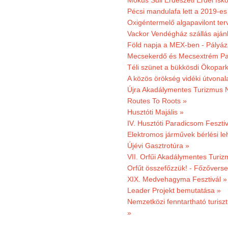
Mókus Suli Erdészeti Erdei Isko
Pécsi mandulafa lett a 2019-es
Oxigéntermelő algapavilont ter
Vackor Vendégház szállás aján
Föld napja a MEX-ben - Pályáz
Mecsekerdő és Mecsextrém Par
Téli szünet a bükkösdi Ökopar
A közös örökség vidéki útvonala
Újra Akadálymentes Turizmus 
Routes To Roots »
Husztóti Majális »
IV. Husztóti Paradicsom Fesztiv
Elektromos járművek bérlési l
Újévi Gasztrotúra »
VII. Orfűi Akadálymentes Turi
Orfűt összefőzzük! - Főzőverse
XIX. Medvehagyma Fesztivál »
Leader Projekt bemutatása »
Nemzetközi fenntartható turiszt
»