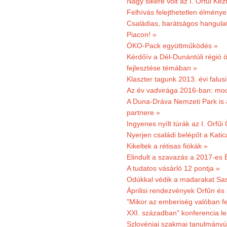
Nagy sikere volt az I. Orfűi K
Felhívás felejthetetlen élmény
Családias, barátságos hangulat
Piacon! »
ÖKO-Pack együttműködés »
Kérdőív a Dél-Dunántúli régió ö
fejlesztése témában »
Klaszter tagunk 2013. évi falusi
Az év vadvirága 2016-ban: mocs
A Duna-Dráva Nemzeti Park is a
partnere »
Ingyenes nyílt túrák az I. Orfűi
Nyerjen családi belépőt a Kat
Kikeltek a rétisas fiókák »
Elindult a szavazás a 2017-es 
A tudatos vásárló 12 pontja »
Odúkkal védik a madarakat Sa
Áprilisi rendezvények Orfűn és
"Mikor az emberiség valóban fe
XXI. században" konferencia les
Szlovéniai szakmai tanulmányút