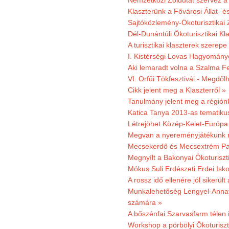
Nemzetközi Zöldutat szervez a 
Klaszterünk a Fővárosi Állat- 
Sajtóközlemény-Ökoturisztikai 
Dél-Dunántúli Ökoturisztikai Kl
A turisztikai klaszterek szerep
I. Kistérségi Lovas Hagyomány
Aki lemaradt volna a Szalma Fes
VI. Orfűi Tökfesztivál - Megdől
Cikk jelent meg a Klaszterről »
Tanulmány jelent meg a régiónk
Katica Tanya 2013-as tematiku
Létrejöhet Közép-Kelet-Európa 
Megvan a nyereményjátékunk 
Mecsekerdő és Mecsextrém Park
Megnyílt a Bakonyai Ökoturiszt
Mókus Suli Erdészeti Erdei Isk
A rossz idő ellenére jól sikerült
Munkalehetőség Lengyel-Anna
számára »
A bőszénfai Szarvasfarm télen i
Workshop a pörbölyi Ökoturisz