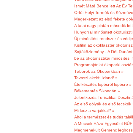
Ismét Máté Bence lett Az Év T
Orfűi Helyi Termék és Kézműve
Megérkezett az első fekete gó
A tatai nagy platán második le
Hunyorral minősített ökoturiszti
Új minősítési rendszer és védje
Kisfilm az ökoklaszter ökoturisz
Sajtóközlemény - A Dél-Dunántúl
be az ökoturisztikai minősítési 
Programajánlat ökoparki osztál
Táborok az Ökoparkban »
Tavaszi akció: Izland! »
Ételkészítés lépésről lépésre »
Békamentés Sikondán »
Jelentkezés Turisztikai Deszt
Az első gólyák és első fecskék 
Mi lesz a varjakkal? »
Ahol a természet és tudás talál
A Mecsek Háza Egyesület BÜFÉS
Megmenekült Gemenc leghoss