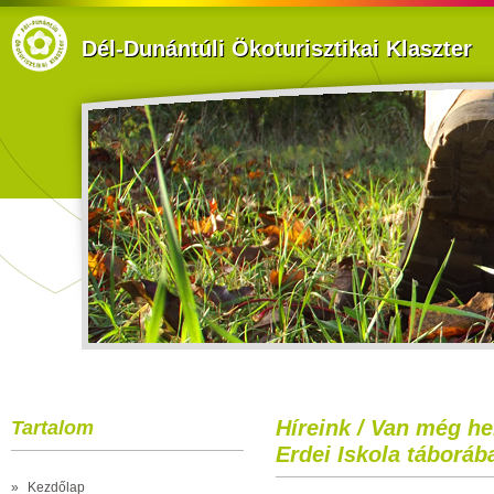
Dél-Dunántúli Ökoturisztikai Klaszter
Híreink / Van még he
Tartalom
Erdei Iskola táboráb
»
Kezdőlap