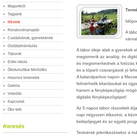
»
Magunkról
Termé
»
Tagjaink
Időpon
»
Híreink
»
Rendezvénynaptár
A táb
»
Családoknak, gyerekeknek
várna
»
Osztálykirándulás
A tábor ideje alatt a gyerekek e
»
Táborok
megismerik az analóg- és digitá
»
Erdei iskola
és megismerkednek a fotózás k
»
Ökoturisztikai Minősítés
és a tóparti csavargások jó le
A kalandparkos napon a Mecsex
»
Hasznos Ismeretek
felmérhetik kitartásukat és üg
»
Galéria
hanem a fényképezőgép mögött
»
Videótár
digitális fényképezőgépet!
»
Kapcsolat
Az 5 napos tábor részvételi díj
»
Öko-totó
napi négyszeri étkezést, a ké
belépőjegyét és az egyéb progr
Keresés
Testvérek jelentkezésekor a má