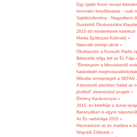
Egy újabb finom recept klaszter
Innovatív fenyőfavásár - csak 
Sajtóközlemény - Nagysikerű öko
Dunántúli Ökoturisztikai Klaszte
2015-től mindenkinek kötelező 
Média Építészeti Különdíj! »
Naturalé ünnepi akció »
Ökoklaszter a Kossuth Rádió r
Bátaszéki tölgy lett az Év Fája 
"Élményeim a Mecsekerdő erdés
határidejét meghosszabbították
Mikulás ünnepségek a SEFAG Z
A tervezett ütemben halad az o
jövőből” elnevezésű projekt »
Élmény Karácsonyra »
2015. év kétéltűje a dunai tara
Baranyában is egyre népszerű
Az Év vadvirága 2015 »
Harmadszor az év madara a b
Nógrádi Zöldutak »