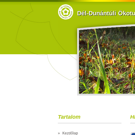
Dél-Dunántúli Ökotur
Tartalom
H
»
Kezdőlap