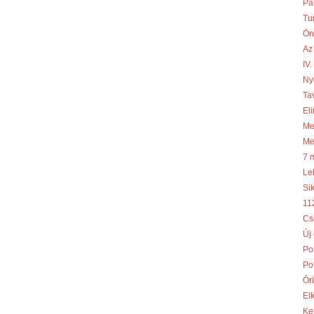
Pa
Tu
Ön
Az
IV
Ny
Ta
Eli
Meg
Me
7 
Le
Si
11
Cs
Új
Po
Po
Óri
El
Ke