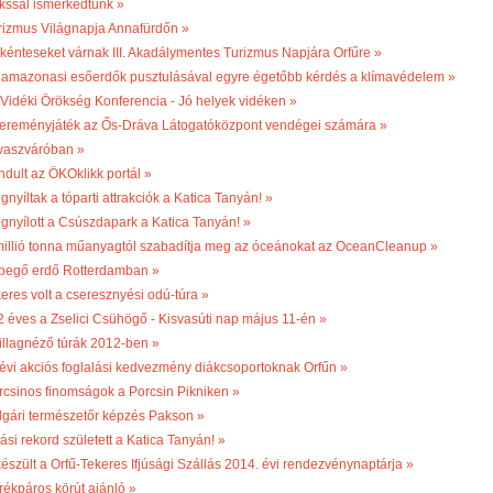
kssal ismerkedtünk »
rizmus Világnapja Annafürdőn »
kénteseket várnak III. Akadálymentes Turizmus Napjára Orfűre »
 amazonasi esőerdők pusztulásával egyre égetőbb kérdés a klímavédelem »
. Vidéki Örökség Konferencia - Jó helyek vidéken »
ereményjáték az Ős-Dráva Látogatóközpont vendégei számára »
vaszváróban »
ndult az ÖKOklikk portál »
nyíltak a tóparti attrakciók a Katica Tanyán! »
gnyílott a Csúszdapark a Katica Tanyán! »
millió tonna műanyagtól szabadítja meg az óceánokat az OceanCleanup »
begő erdő Rotterdamban »
keres volt a cseresznyési odú-túra »
2 éves a Zselici Csühögő - Kisvasúti nap május 11-én »
illagnéző túrák 2012-ben »
 évi akciós foglalási kedvezmény diákcsoportoknak Orfűn »
rcsinos finomságok a Porcsin Pikniken »
lgári természetőr képzés Pakson »
ási rekord született a Katica Tanyán! »
készült a Orfű-Tekeres Ifjúsági Szállás 2014. évi rendezvénynaptárja »
rékpáros körút ajánló »