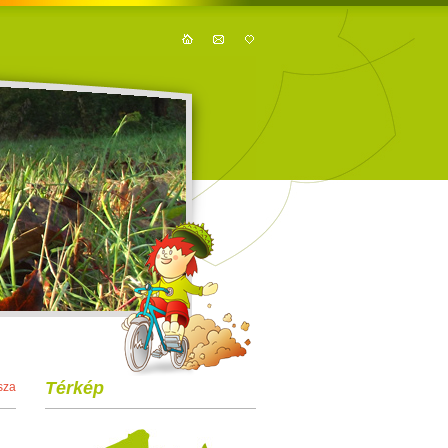
Térkép
sza