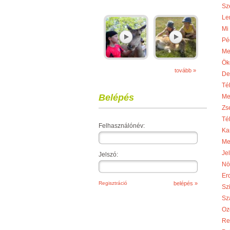
Sze
Le
Mi
Pé
Me
Ök
tovább »
De
Té
Belépés
Me
Zs
Té
Felhasználónév:
Ka
Me
Je
Jelszó:
Nö
Er
Regisztráció
Sz
Sza
Oz
Re