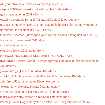
yütt gondolkodás a Dráva és környéke jövőjéről »
 végére 100%-os szelektív hulladékgyűjtés Budapesten »
gyarország a berlini Zöld Héten »
készült a Levendula Porta és Pajtaszínház plakátja és logója. »
készült a Duna-Dráva Nemzeti Park Igazgatóság 2014. évi eseménynaptára »
ztálykirándulás szervezők FIGYELEM!!! »
 idei évben számos újdonság várja a Szennai Skanzen látogatóit. Az első... »
l-Dunántúl Turizmusáért 2011. díj »
sztronómiai honlap »
lakosság dönthet 2013 madaráról »
RNYEZETI NEVELÉS ÉS ÖKOTURISZTIKAI KIÁLLÍTÁS »
dvehagyma Fesztivál Orfűn – egy rendezvény a tudatos, egészséges életmód
olgálatában »
gyakorlatot gyűjt az Ökoturisztikai Klaszter »
mzetközi Zöldutat szervez a Dél-Dunántúli Ökoturisztikai Klaszter »
aszterünk a Fővárosi Állat- és Növénykertben »
jtóközlemény-Ökoturisztikai Záró Konferencia »
l-Dunántúli Ökoturisztikai Klaszter - Záró konferencia »
turisztikai klaszterek szerepe a regionális marketingben »
 Kistérségi Lovas Hagyományőrző Fesztivál kerül megrendezésre Orfűn »