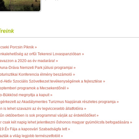
íreink
cseki Porcsin Piknik »
nkalehetőség az orfűi Tekeresi Lovaspanzióban »
avazzon a 2020-as év madarára! »
Duna-Dráva Nemzeti Park júliusi programjai »
oturisztikai Konferencia élmény beszámoló »
ld-Aktív Szociális Szövetkezet tevékenységének a fejlesztése »
eptemberi programok a Mecsekerdőnél »
o-Bükkösd megnyitja a kapuit »
gérkezett az Akadálymentes Turizmus Napjának részletes programja »
n is lehet szavazni az év legviccesebb állatfotóira »
fűn októberben is sok programmal várják az érdeklődőket »
r csak két napig lehet jelentkezni őshonos magyar gyümölcsfa befogadására »
19.Év Fája a kaposvári Szabadságfa lett »
azták a világ legjobb természetfotóit »