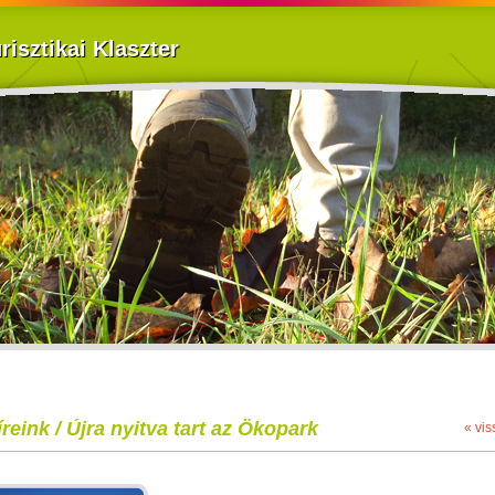
isztikai Klaszter
íreink / Újra nyitva tart az Ökopark
« vis