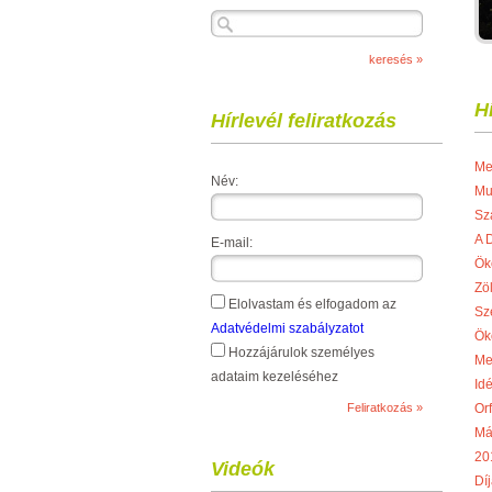
H
Hírlevél feliratkozás
Me
Név:
Mu
Sz
A 
E-mail:
Ök
Zö
Elolvastam és elfogadom az
Sz
Adatvédelmi szabályzatot
Ök
Hozzájárulok személyes
Me
adataim kezeléséhez
Idé
Or
Má
20
Videók
Díj