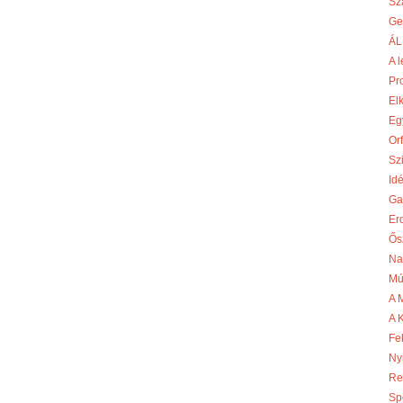
Sz
Ge
ÁL
A l
Pr
El
Egy
Or
Szi
Id
Ga
Er
Ős
Na
Mú
A 
A 
Fe
Ny
Re
Sp