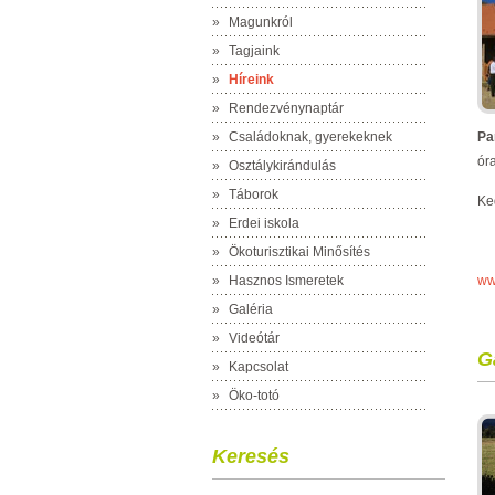
»
Magunkról
»
Tagjaink
»
Híreink
»
Rendezvénynaptár
»
Családoknak, gyerekeknek
Pa
ór
»
Osztálykirándulás
»
Táborok
Ke
»
Erdei iskola
»
Ökoturisztikai Minősítés
»
Hasznos Ismeretek
ww
»
Galéria
»
Videótár
G
»
Kapcsolat
»
Öko-totó
Keresés