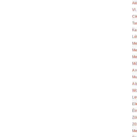
Aki
VI.
Cik
Ta
Ka
Lé
Me
Me
Me
Mó
A r
Mu
A 
Wo
Le
El
Él
Zö
20
Me