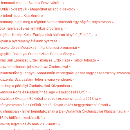
 lemaradt volna a Szalma Fesztiválról... »
 Orfűi Tökfesztivál - Megdőlhet az eddigi rekord? »
k jelent meg a Klaszterről »
nulmány jelent meg a régiónk ökoturizmusáról egy zágrábi folyóiratban »
tica Tanya 2013-as tematikus programjai »
trejöhet Közép-Kelet-Európa első határon átnyúló „Zöldút”-ja »
gvan a nyereményjátékunk nyertese »
csekerdő és Mecsextrém Park júniusi programjai »
gnyílt a Bakonyai Ökoturisztikai Bemutatóhely »
kus Suli Erdészeti Erdei Iskola és Erdő Háza - Tábori toborzó »
ossz idő ellenére jól sikerült az Ökofesztivál »
nkalehetőség Lengyel-Annafürdőn vendégházi gazda vagy gazdasszony számára
bőszénfai Szarvasfarm télen is várja vendégeit »
rkshop a pörbölyi Ökoturisztikai Központban »
vendula Porta és Pajtaszínház, egy kis múltidézés Orfűn »
készült az Ökopark Bükkösd tervezett eseménynaptára 2013-ra »
ménybeszámoló az Orfűről induló “Tavak között hegygerincen” túráról »
ld ritmusban - Ismét bemutatkoznak a Dél-Dunántúli Ökoturisztikai Klaszter tagjai »
16 év hüllője a kockás sikló »
lyik faj legyen az év hala 2017-ben? »