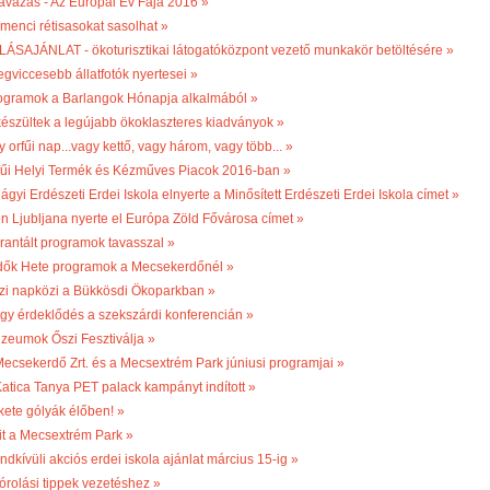
avazás - Az Európai Év Fája 2016 »
menci rétisasokat sasolhat »
LÁSAJÁNLAT - ökoturisztikai látogatóközpont vezető munkakör betöltésére »
egviccesebb állatfotók nyertesei »
ogramok a Barlangok Hónapja alkalmából »
készültek a legújabb ökoklaszteres kiadványok »
 orfűi nap...vagy kettő, vagy három, vagy több... »
fűi Helyi Termék és Kézműves Piacok 2016-ban »
ágyi Erdészeti Erdei Iskola elnyerte a Minősített Erdészeti Erdei Iskola címet »
én Ljubljana nyerte el Európa Zöld Fővárosa címet »
rantált programok tavasszal »
dők Hete programok a Mecsekerdőnél »
zi napközi a Bükkösdi Ökoparkban »
gy érdeklődés a szekszárdi konferencián »
zeumok Őszi Fesztiválja »
Mecsekerdő Zrt. és a Mecsextrém Park júniusi programjai »
Katica Tanya PET palack kampányt indított »
kete gólyák élőben! »
it a Mecsextrém Park »
ndkívüli akciós erdei iskola ajánlat március 15-ig »
órolási tippek vezetéshez »