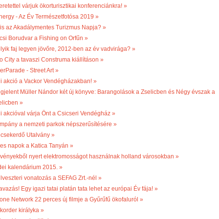
retettel várjuk ökorturisztikai konferenciánkra! »
nergy - Az Év Természetfotósa 2019 »
 is az Akadálymentes Turizmus Napja? »
csi Borudvar a Fishing on Orfűn »
lyik faj legyen jövőre, 2012-ben az év vadvirága? »
o City a tavaszi Construma kiállításon »
erParade - Street Art »
li akció a Vackor Vendégházakban! »
gjelent Müller Nándor két új könyve: Barangolások a Zselicben és Négy évszak a
elicben »
li akcióval várja Önt a Csicseri Vendégház »
mpány a nemzeti parkok népszerűsítésére »
csekerdő Utalvány »
les napok a Katica Tanyán »
vényekből nyert elektromosságot használnak holland városokban »
dei kalendárium 2015. »
ilveszteri vonatozás a SEFAG Zrt.-nél »
vazás! Egy igazi tatai platán tata lehet az európai Év fája! »
one Network 22 perces új filmje a Gyűrűfű ökofaluról »
korder királyka »