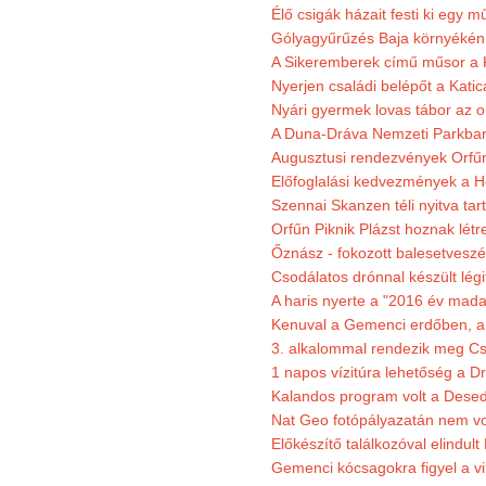
Élő csigák házait festi ki egy 
Gólyagyűrűzés Baja környékén
A Sikeremberek című műsor a K
Nyerjen családi belépőt a Katic
Nyári gyermek lovas tábor az o
A Duna-Dráva Nemzeti Parkban f
Augusztusi rendezvények Orfű
Előfoglalási kedvezmények a He
Szennai Skanzen téli nyitva tar
Orfűn Piknik Plázst hoznak létr
Őznász - fokozott balesetveszé
Csodálatos drónnal készült légi
A haris nyerte a "2016 év mada
Kenuval a Gemenci erdőben, a
3. alkalommal rendezik meg Cse
1 napos vízitúra lehetőség a D
Kalandos program volt a Dese
Nat Geo fotópályazatán nem vo
Előkészítő találkozóval elindul
Gemenci kócsagokra figyel a vi