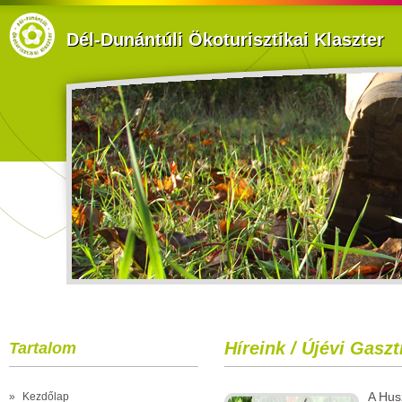
Dél-Dunántúli Ökoturisztikai Klaszter
Híreink / Újévi Gaszt
Tartalom
A Hus
»
Kezdőlap