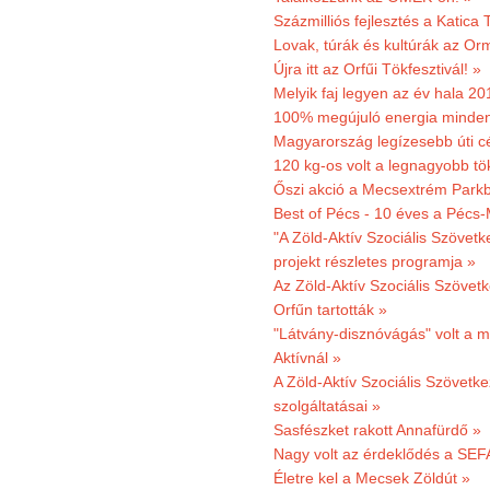
Százmilliós fejlesztés a Katica
Lovak, túrák és kultúrák az O
Újra itt az Orfűi Tökfesztivál! »
Melyik faj legyen az év hala 2
100% megújuló energia minden
Magyarország legízesebb úti cé
120 kg-os volt a legnagyobb tök
Őszi akció a Mecsextrém Park
Best of Pécs - 10 éves a Pécs-
"A Zöld-Aktív Szociális Szövetk
projekt részletes programja »
Az Zöld-Aktív Szociális Szövetk
Orfűn tartották »
"Látvány-disznóvágás" volt a m
Aktívnál »
A Zöld-Aktív Szociális Szövetke
szolgáltatásai »
Sasfészket rakott Annafürdő »
Nagy volt az érdeklődés a SEF
Életre kel a Mecsek Zöldút »