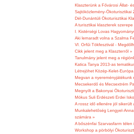
Klaszterünk a Fővárosi Állat- 
Sajtóközlemény-Ökoturisztikai 
Dél-Dunántúli Ökoturisztikai Kl
A turisztikai klaszterek szerep
I. Kistérségi Lovas Hagyomány
Aki lemaradt volna a Szalma Fes
VI. Orfűi Tökfesztivál - Megdől
Cikk jelent meg a Klaszterről »
Tanulmány jelent meg a régiónk
Katica Tanya 2013-as tematiku
Létrejöhet Közép-Kelet-Európa 
Megvan a nyereményjátékunk 
Mecsekerdő és Mecsextrém Park
Megnyílt a Bakonyai Ökoturiszt
Mókus Suli Erdészeti Erdei Isk
A rossz idő ellenére jól sikerült
Munkalehetőség Lengyel-Anna
számára »
A bőszénfai Szarvasfarm télen i
Workshop a pörbölyi Ökoturisz