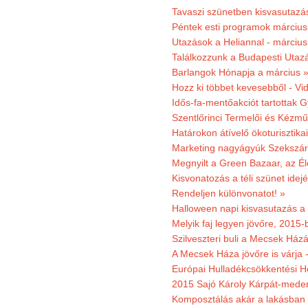
Tavaszi szünetben kisvasutazá
Péntek esti programok márciusb
Utazások a Heliannal - márciusi
Találkozzunk a Budapesti Utazás
Barlangok Hónapja a március 
Hozz ki többet kevesebből - Vi
Idős-fa-mentőakciót tartottak 
Szentlőrinci Termelői és Kézm
Határokon átívelő ökoturisztika
Marketing nagyágyúk Szekszárd
Megnyilt a Green Bazaar, az É
Kisvonatozás a téli szünet idej
Rendeljen különvonatot! »
Halloween napi kisvasutazás a
Melyik faj legyen jövőre, 2015
Szilveszteri buli a Mecsek Ház
A Mecsek Háza jövőre is várja 
Európai Hulladékcsökkentési H
2015 Sajó Károly Kárpát-mede
Komposztálás akár a lakásban 