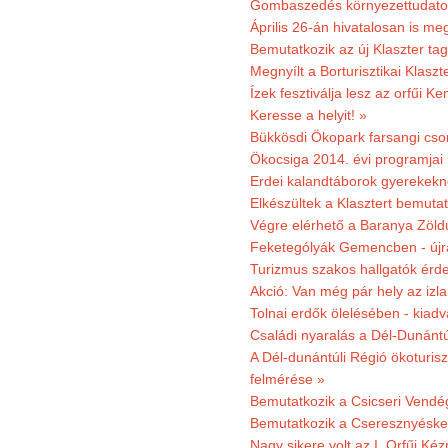
Gombaszedés környezettudato
Április 26-án hivatalosan is m
Bemutatkozik az új Klaszter t
Megnyílt a Borturisztikai Klasz
Ízek fesztiválja lesz az orfűi 
Keresse a helyit! »
Bükkösdi Ökopark farsangi cso
Ökocsiga 2014. évi programjai
Erdei kalandtáborok gyerekekn
Elkészültek a Klasztert bemutat
Végre elérhető a Baranya Zöldú
Feketególyák Gemencben - újr
Turizmus szakos hallgatók érdek
Akció: Van még pár hely az izla
Tolnai erdők ölelésében - kiad
Családi nyaralás a Dél-Dunánt
A Dél-dunántúli Régió ökoturisz
felmérése »
Bemutatkozik a Csicseri Vendég
Bemutatkozik a Cseresznyéskert 
Nagy sikere volt az I. Orfűi K