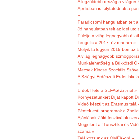
A legzöldebb ország a világon 
Áprilisban is folytatódnak a pé
»
Paradicsomi hangulatban telt 
Jó hangulatban telt az idei uto
Fülelje a világ legnagyobb álla
Tengelic a 2017. év madara »
Melyik fa legyen 2015-ben az É
A világ legnagyobb szmogporsz
Munkalehetőség a Bükkösdi Ök
Mecsek Kincse Szociális Szöve
A Sziágyi Erdészeti Erdei Iskol
»
Erdők Hete a SEFAG Zrt-nél »
Környezetünkért Díjat kapott D
Videó készült az Erasmus talál
Péntek esti programok a Zselic
Ajánlások Zöld fesztiválok sze
Megjelent a "Turisztikai és Vid
száma »
Találkozzunk az OMÉK-on! »