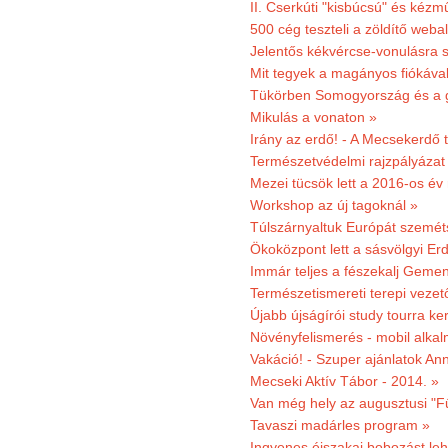
II. Cserkúti "kisbúcsú" és kéz
500 cég teszteli a zöldítő weba
Jelentős kékvércse-vonulásra 
Mit tegyek a magányos fiókáva
Tükörben Somogyország és a 
Mikulás a vonaton »
Irány az erdő! - A Mecsekerdő t
Természetvédelmi rajzpályázat 
Mezei tücsök lett a 2016-os év
Workshop az új tagoknál »
Túlszárnyaltuk Európát szemé
Ökoközpont lett a sásvölgyi Er
Immár teljes a fészekalj Geme
Természetismereti terepi vezet
Újabb újságírói study tourra ker
Növényfelismerés - mobil alka
Vakáció! - Szuper ajánlatok An
Mecseki Aktív Tábor - 2014. »
Van még hely az augusztusi "F
Tavaszi madárles program »
Ingyenes éjszakai bobozást le