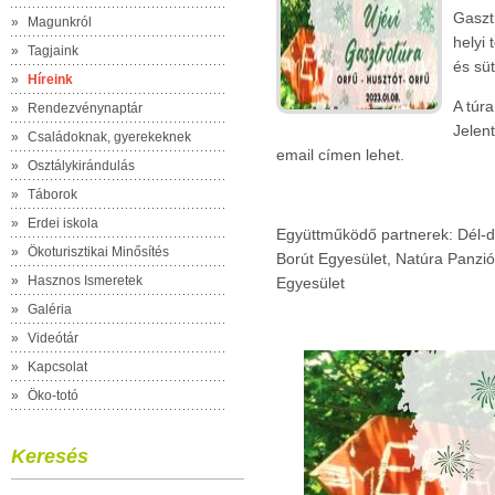
Gasztr
»
Magunkról
helyi 
»
Tagjaink
és süt
»
Híreink
A túra
»
Rendezvénynaptár
Jelen
»
Családoknak, gyerekeknek
email címen lehet.
»
Osztálykirándulás
»
Táborok
»
Erdei iskola
Együttműködő partnerek: Dél-d
»
Ökoturisztikai Minősítés
Borút Egyesület, Natúra Panzi
»
Hasznos Ismeretek
Egyesület
»
Galéria
»
Videótár
»
Kapcsolat
»
Öko-totó
Keresés