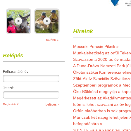
Híreink
tovább »
Mecseki Porcsin Piknik »
Munkalehetőség az orfűi Teker
Belépés
Szavazzon a 2020-as év madar
A Duna-Dráva Nemzeti Park júli
Felhasználónév:
Ökoturisztikai Konferencia él
Zöld-Aktív Szociális Szövetkez
Szeptemberi programok a Mec
Jelszó:
Öko-Bükkösd megnyitja a kapui
Megérkezett az Akadálymentes
Idén is lehet szavazni az év leg
Regisztráció
Orfűn októberben is sok progr
Már csak két napig lehet jele
befogadására »
2019.Év Fája a kaposvári Szaba