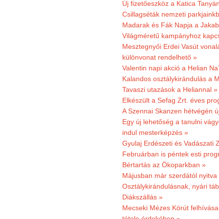
Új fizetőeszköz a Katica Tanyá
Csillagséták nemzeti parkjain
Madarak és Fák Napja a Jaka
Világméretű kampányhoz kapcs
Mesztegnyői Erdei Vasút vonal
különvonat rendelhető »
Valentin napi akció a Helian Na
Kalandos osztálykirándulás a 
Tavaszi utazások a Heliannal »
Elkészült a Sefag Zrt. éves pr
A Szennai Skanzen hétvégén újr
Egy új lehetőség a tanulni vá
indul mesterképzés »
Gyulaj Erdészeti és Vadászati 
Februárban is péntek esti prog
Bértartás az Ökoparkban »
Májusban már szerdától nyitva
Osztálykirándulásnak, nyári táb
Diákszállás »
Mecseki Mézes Körút felhívás
tétele érdekében »