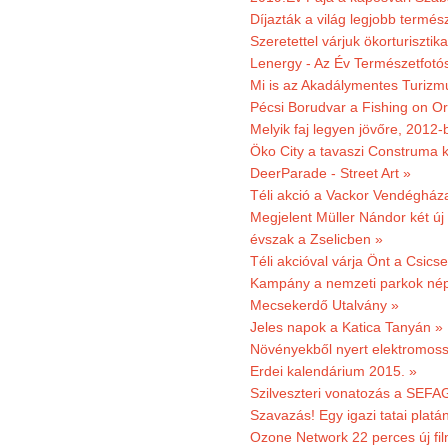
Díjazták a világ legjobb termész
Szeretettel várjuk ökorturisztik
Lenergy - Az Év Természetfotó
Mi is az Akadálymentes Turizm
Pécsi Borudvar a Fishing on Or
Melyik faj legyen jövőre, 2012
Öko City a tavaszi Construma ki
DeerParade - Street Art »
Téli akció a Vackor Vendégház
Megjelent Müller Nándor két ú
évszak a Zselicben »
Téli akcióval várja Önt a Csics
Kampány a nemzeti parkok nép
Mecsekerdő Utalvány »
Jeles napok a Katica Tanyán »
Növényekből nyert elektromoss
Erdei kalendárium 2015. »
Szilveszteri vonatozás a SEFAG
Szavazás! Egy igazi tatai platán
Ozone Network 22 perces új fil