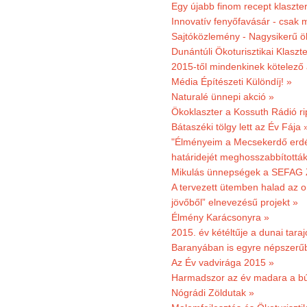
Egy újabb finom recept klaszter
Innovatív fenyőfavásár - csak 
Sajtóközlemény - Nagysikerű öko
Dunántúli Ökoturisztikai Klaszte
2015-től mindenkinek kötelező 
Média Építészeti Különdíj! »
Naturalé ünnepi akció »
Ökoklaszter a Kossuth Rádió r
Bátaszéki tölgy lett az Év Fája 
"Élményeim a Mecsekerdő erdés
határidejét meghosszabbították
Mikulás ünnepségek a SEFAG Z
A tervezett ütemben halad az o
jövőből” elnevezésű projekt »
Élmény Karácsonyra »
2015. év kétéltűje a dunai tara
Baranyában is egyre népszerű
Az Év vadvirága 2015 »
Harmadszor az év madara a b
Nógrádi Zöldutak »