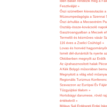
Idén Bátán rendezik meg a Fa
Fesztiválját »
Őszi szünetben kisvasutazás a
Múzeumpedagógia a Szennai 
Őszi árhullás a Mecsextrém Pa
Osztály-össze-kovácsoló napok
Gasztroangyalban a Mecsek eh
Termelői és kézműves vásár Sz
116 éves a Zselici Csühögő »
Lovas és honvéd hagyományőr
Ismét dél-dunántúli fa nyerte a
Októberben megnyílt az Erdők
Az újrahasznosított halak Pécs
A Kék Bolygó műsorában bemut
Megnyitott a világ első műanya
Regionális Turizmus Konferenc
Szavazzon az Európai Év Fájár
Tűzgyújtási tilalom »
Hortobágyi darumese, rövid raj
értékekről »
Mókus Suli Erdészeti Erdei Isko