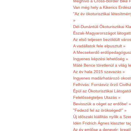
Meghívó a Cross-Border Bike P
Van még hely a Kikerics Erdész
"Az év ökoturisztikai létesítmén
»
Dél-Dunántúli Ökoturisztikai Kl
Észak-Magyarországot látogatt
Az első teljesen bezöldült váro
A vadállatok fele elpusztult »
A Mecsekerdő erdőpedagógusáé
Ingyenes képzési lehetőség »
Máté Bence töretlenül a világ le
Az év hala 2015 szavazás »
Ingyenes madárhatározó okost
Felhívás: Forrásvíz őrző Civilh
Épül az Ökoturisztikai Látogat
Felelősségteljes Utazás »
Bevisszük a céget az erdőbe! »
"Fedezd fel az örökséged!" »
Új időszaki kiállítás nyílik a S
Idén Fridrich Ágnes klaszter ta
Az év emlőse a denevér: kreat