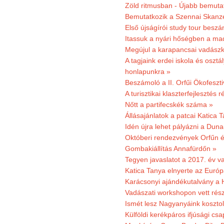
Zöld ritmusban - Újabb bemuta
Bemutatkozik a Szennai Skanzen
Első újságírói study tour besz
Itassuk a nyári hőségben a ma
Megújul a karapancsai vadászk
A tagjaink erdei iskola és osztál
honlapunkra »
Beszámoló a II. Orfűi Ökofeszti
A turisztikai klaszterfejlesztés
Nőtt a partifecskék száma »
Állásajánlatok a patcai Katica
Idén újra lehet pályázni a Dun
Októberi rendezvények Orfűn 
Gombakiállítás Annafürdőn »
Tegyen javaslatot a 2017. év v
Katica Tanya elnyerte az Európ
Karácsonyi ajándékutalvány a H
Vadászati workshopon vett rés
Ismét lesz Nagyanyáink kosztol
Külföldi kerékpáros ifjúsági cs