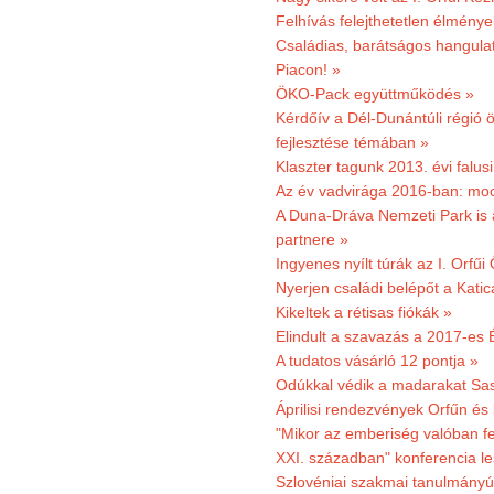
Felhívás felejthetetlen élmény
Családias, barátságos hangulat
Piacon! »
ÖKO-Pack együttműködés »
Kérdőív a Dél-Dunántúli régió ö
fejlesztése témában »
Klaszter tagunk 2013. évi falusi
Az év vadvirága 2016-ban: mocs
A Duna-Dráva Nemzeti Park is a
partnere »
Ingyenes nyílt túrák az I. Orfűi
Nyerjen családi belépőt a Kat
Kikeltek a rétisas fiókák »
Elindult a szavazás a 2017-es 
A tudatos vásárló 12 pontja »
Odúkkal védik a madarakat Sa
Áprilisi rendezvények Orfűn és
"Mikor az emberiség valóban fe
XXI. században" konferencia les
Szlovéniai szakmai tanulmányút