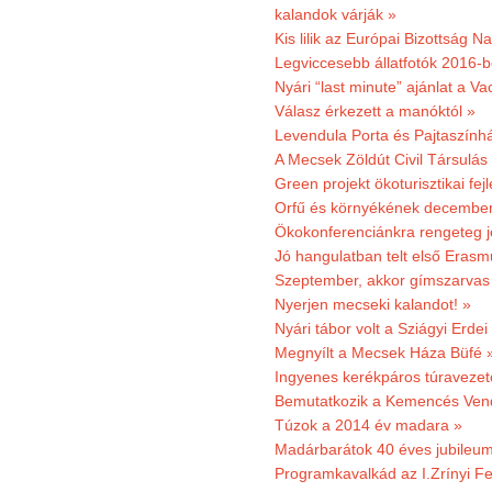
kalandok várják »
Kis lilik az Európai Bizottság 
Legviccesebb állatfotók 2016-b
Nyári “last minute” ajánlat a 
Válasz érkezett a manóktól »
Levendula Porta és Pajtaszính
A Mecsek Zöldút Civil Társulá
Green projekt ökoturisztikai fejl
Orfű és környékének december 
Ökokonferenciánkra rengeteg j
Jó hangulatban telt első Erasm
Szeptember, akkor gímszarvas 
Nyerjen mecseki kalandot! »
Nyári tábor volt a Sziágyi Erdei
Megnyílt a Mecsek Háza Büfé 
Ingyenes kerékpáros túravezet
Bemutatkozik a Kemencés Vendé
Túzok a 2014 év madara »
Madárbarátok 40 éves jubileu
Programkavalkád az I.Zrínyi Fe