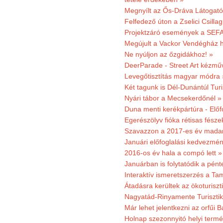
Megnyílt az Ős-Dráva Látogat
Felfedező úton a Zselici Csilla
Projektzáró események a SEFA
Megújult a Vackor Vendégház h
Ne nyúljon az őzgidákhoz! »
DeerParade - Street Art kézmű
Levegőtisztítás magyar módra 
Két tagunk is Dél-Dunántúl Turi
Nyári tábor a Mecsekerdőnél »
Duna menti kerékpártúra - Előfo
Egerészölyv fióka rétisas fész
Szavazzon a 2017-es év madar
Januári előfoglalási kedvezmén
2016-os év hala a compó lett »
Januárban is folytatódik a pént
Interaktív ismeretszerzés a T
Átadásra kerültek az ökoturiszt
Nagyatád-Rinyamente Turisztik
Már lehet jelentkezni az orfűi 
Holnap szezonnyitó helyi termé