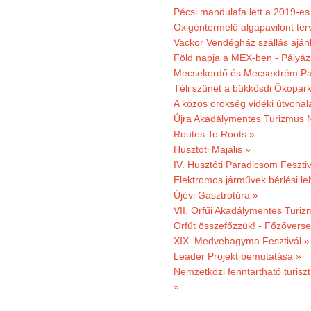
Pécsi mandulafa lett a 2019-es
Oxigéntermelő algapavilont ter
Vackor Vendégház szállás aján
Föld napja a MEX-ben - Pályáz
Mecsekerdő és Mecsextrém Par
Téli szünet a bükkösdi Ökopar
A közös örökség vidéki útvonala
Újra Akadálymentes Turizmus 
Routes To Roots »
Husztóti Majális »
IV. Husztóti Paradicsom Fesztiv
Elektromos járművek bérlési l
Újévi Gasztrotúra »
VII. Orfűi Akadálymentes Turi
Orfűt összefőzzük! - Főzőverse
XIX. Medvehagyma Fesztivál »
Leader Projekt bemutatása »
Nemzetközi fenntartható turiszt
»