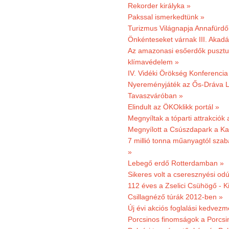
Rekorder királyka »
Pakssal ismerkedtünk »
Turizmus Világnapja Annafürdő
Önkénteseket várnak III. Akad
Az amazonasi esőerdők pusztu
klímavédelem »
IV. Vidéki Örökség Konferencia
Nyereményjáték az Ős-Dráva L
Tavaszváróban »
Elindult az ÖKOklikk portál »
Megnyíltak a tóparti attrakciók
Megnyílott a Csúszdapark a Ka
7 millió tonna műanyagtól sza
»
Lebegő erdő Rotterdamban »
Sikeres volt a cseresznyési odú
112 éves a Zselici Csühögő - K
Csillagnéző túrák 2012-ben »
Új évi akciós foglalási kedvez
Porcsinos finomságok a Porcsi