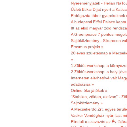
Nyereményjáték - Helian NaTou
Üzleti Etikai Díjat nyert a Katic
Erdőgazda tábor gyerekeknek 
A budapesti Eiffel Palace kapta
Itt az első magyar zöld rendsz
A Greenpeace 7 pontos megoldás
Sajtóközlemény - Sikeresen val
Erasmus projekt »
20 éves születésnap a Mecsekerd
»
1.Zöldút-workshop: a környezet
2.Zöldút-workshop: a helyi jöv
Interneten elérhetővé vált Mag
adatbázisa »
Online öko játékok »
"Stabilan, zölden, aktívan" - Zö
Sajtóközlemény »
A Mecsekerdő Zrt. egyes terület
Vackor Vendégház nyári last mi
Elindult a szavazás az Év fájár