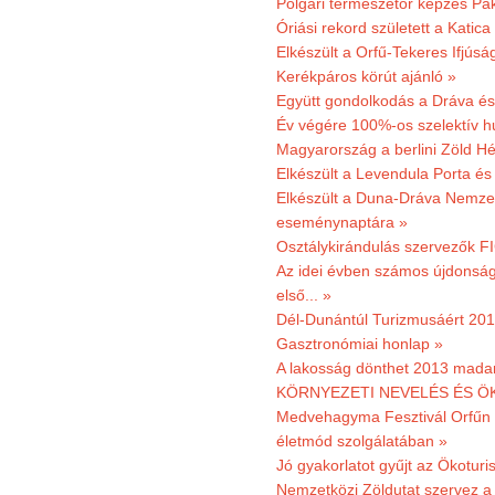
Polgári természetőr képzés Pa
Óriási rekord született a Katic
Elkészült a Orfű-Tekeres Ifjúsá
Kerékpáros körút ajánló »
Együtt gondolkodás a Dráva és 
Év végére 100%-os szelektív h
Magyarország a berlini Zöld Hé
Elkészült a Levendula Porta és 
Elkészült a Duna-Dráva Nemzet
eseménynaptára »
Osztálykirándulás szervezők F
Az idei évben számos újdonság 
első... »
Dél-Dunántúl Turizmusáért 2011
Gasztronómiai honlap »
A lakosság dönthet 2013 madar
KÖRNYEZETI NEVELÉS ÉS ÖK
Medvehagyma Fesztivál Orfűn 
életmód szolgálatában »
Jó gyakorlatot gyűjt az Ökoturis
Nemzetközi Zöldutat szervez a 