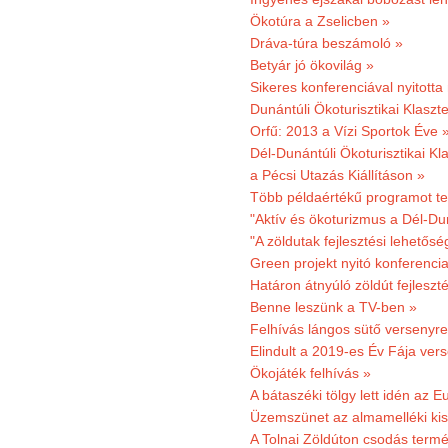
Ökotúra a Zselicben »
Dráva-túra beszámoló »
Betyár jó ökovilág »
Sikeres konferenciával nyitotta
Dunántúli Ökoturisztikai Klaszte
Orfű: 2013 a Vízi Sportok Éve 
Dél-Dunántúli Ökoturisztikai Kla
a Pécsi Utazás Kiállításon »
Több példaértékű programot te
"Aktív és ökoturizmus a Dél-Du
"A zöldutak fejlesztési lehetős
Green projekt nyitó konferenci
Határon átnyúló zöldút fejleszté
Benne leszünk a TV-ben »
Felhívás lángos sütő versenyre
Elindult a 2019-es Év Fája ver
Ökojáték felhívás »
A bátaszéki tölgy lett idén az E
Üzemszünet az almamelléki ki
A Tolnai Zöldúton csodás termész