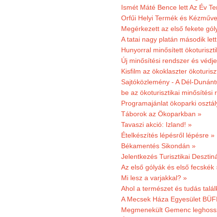
Ismét Máté Bence lett Az Év T
Orfűi Helyi Termék és Kézműve
Megérkezett az első fekete gó
A tatai nagy platán második le
Hunyorral minősített ökoturiszti
Új minősítési rendszer és védje
Kisfilm az ökoklaszter ökoturisz
Sajtóközlemény - A Dél-Dunántúl
be az ökoturisztikai minősítési 
Programajánlat ökoparki osztál
Táborok az Ökoparkban »
Tavaszi akció: Izland! »
Ételkészítés lépésről lépésre »
Békamentés Sikondán »
Jelentkezés Turisztikai Deszt
Az első gólyák és első fecskék 
Mi lesz a varjakkal? »
Ahol a természet és tudás talál
A Mecsek Háza Egyesület BÜFÉS
Megmenekült Gemenc leghoss