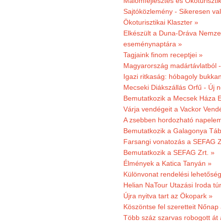
Malomfejlesztés és Ökoturiszti
Sajtóközlemény - Sikeresen való
Ökoturisztikai Klaszter »
Elkészült a Duna-Dráva Nemzet
eseménynaptára »
Tagjaink finom receptjei »
Magyarország madártávlatból 
Igazi ritkaság: hóbagoly bukkan
Mecseki Diákszállás Orfű - Új n
Bemutatkozik a Mecsek Háza E
Várja vendégeit a Vackor Vend
A zsebben hordozható napeleme
Bemutatkozik a Galagonya Táb
Farsangi vonatozás a SEFAG Zr
Bemutatkozik a SEFAG Zrt. »
Élmények a Katica Tanyán »
Különvonat rendelési lehetőség
Helian NaTour Utazási Iroda tú
Újra nyitva tart az Ökopark »
Köszöntse fel szeretteit Nőna
Több száz szarvas robogott át