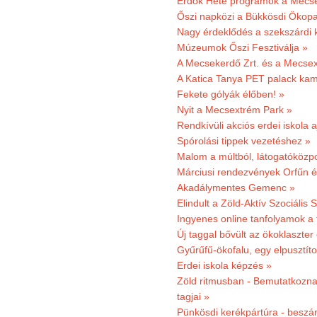
Erdők Hete programok a Mecs
Őszi napközi a Bükkösdi Ökop
Nagy érdeklődés a szekszárdi 
Múzeumok Őszi Fesztiválja »
A Mecsekerdő Zrt. és a Mecsex
A Katica Tanya PET palack kamp
Fekete gólyák élőben! »
Nyit a Mecsextrém Park »
Rendkívüli akciós erdei iskola a
Spórolási tippek vezetéshez »
Malom a múltból, látogatóközpo
Márciusi rendezvények Orfűn 
Akadálymentes Gemenc »
Elindult a Zöld-Aktív Szociális 
Ingyenes online tanfolyamok a
Új taggal bővült az ökoklaszter
Gyűrűfű-ökofalu, egy elpusztít
Erdei iskola képzés »
Zöld ritmusban - Bemutatkoznak
tagjai »
Pünkösdi kerékpártúra - beszá