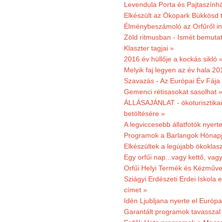
Levendula Porta és Pajtaszínhá
Elkészült az Ökopark Bükkösd 
Élménybeszámoló az Orfűről ind
Zöld ritmusban - Ismét bemutat
Klaszter tagjai »
2016 év hüllője a kockás sikló 
Melyik faj legyen az év hala 2
Szavazás - Az Európai Év Fája
Gemenci rétisasokat sasolhat 
ÁLLÁSAJÁNLAT - ökoturisztikai
betöltésére »
A legviccesebb állatfotók nyert
Programok a Barlangok Hónapj
Elkészültek a legújabb ökoklas
Egy orfűi nap...vagy kettő, vag
Orfűi Helyi Termék és Kézműv
Sziágyi Erdészeti Erdei Iskola e
címet »
Idén Ljubljana nyerte el Európ
Garantált programok tavasszal