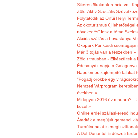
Sikeres ökokonferencia volt K
Zöld-Aktív Szociális Szövetkez
Folytatódik az Orfűi Helyi Ter
Az ökoturizmus új lehetőségei
növekedés" lesz a téma Szeks
Akciós szállás a Lovastanya V
Ökopark Pünkösdi csomagajánl
Már 3 tojás van a fészekben »
Zöld ritmusban - Elkészültek a 
Édesanyák napja a Galagonya
Napelemes zajtompító falakat 
"Fogadj örökbe egy virágcsokro
Nemzeti Várprogram keretében 3
években »
Mi legyen 2016 év madara? - la
közül »
Online erdei szálláskereső indu
Átadták a megújult gemenci kiál
Túraútvonalat is megtisztítana
A Dél-Dunántúl Erdészeti Erdei