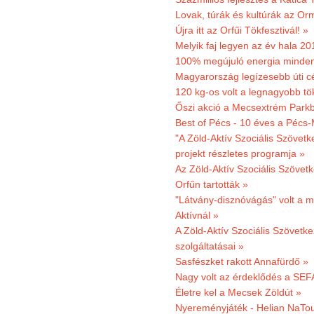
Lovak, túrák és kultúrák az O
Újra itt az Orfűi Tökfesztivál! »
Melyik faj legyen az év hala 2
100% megújuló energia minden
Magyarország legízesebb úti cé
120 kg-os volt a legnagyobb tök
Őszi akció a Mecsextrém Park
Best of Pécs - 10 éves a Pécs-
"A Zöld-Aktív Szociális Szövetk
projekt részletes programja »
Az Zöld-Aktív Szociális Szövetk
Orfűn tartották »
"Látvány-disznóvágás" volt a m
Aktívnál »
A Zöld-Aktív Szociális Szövetke
szolgáltatásai »
Sasfészket rakott Annafürdő »
Nagy volt az érdeklődés a SEF
Életre kel a Mecsek Zöldút »
Nyereményjáték - Helian NaTou