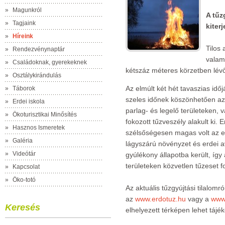
»
Magunkról
A tűz
»
Tagjaink
kiter
»
Híreink
Tilos 
»
Rendezvénynaptár
valami
»
Családoknak, gyerekeknek
kétszáz méteres körzetben lévő 
»
Osztálykirándulás
Az elmúlt két hét tavaszias id
»
Táborok
szeles időnek köszönhetően az 
»
Erdei iskola
parlag- és legelő területeken, 
»
Ökoturisztikai Minősítés
fokozott tűzveszély alakult ki.
»
Hasznos Ismeretek
szélsőségesen magas volt az e
»
Galéria
lágyszárú növényzet és erdei av
»
Videótár
gyúlékony állapotba került, í
területeken közvetlen tűzeset f
»
Kapcsolat
»
Öko-totó
Az aktuális tűzgyújtási tilalomr
az
www.erdotuz.hu
vagy a
www
Keresés
elhelyezett térképen lehet tájé