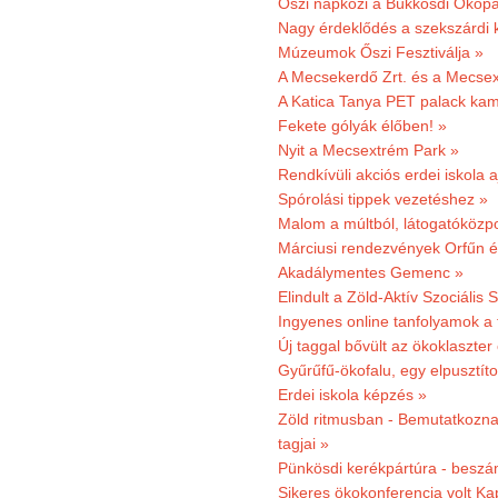
Őszi napközi a Bükkösdi Ökop
Nagy érdeklődés a szekszárdi 
Múzeumok Őszi Fesztiválja »
A Mecsekerdő Zrt. és a Mecsex
A Katica Tanya PET palack kamp
Fekete gólyák élőben! »
Nyit a Mecsextrém Park »
Rendkívüli akciós erdei iskola a
Spórolási tippek vezetéshez »
Malom a múltból, látogatóközpo
Márciusi rendezvények Orfűn 
Akadálymentes Gemenc »
Elindult a Zöld-Aktív Szociális 
Ingyenes online tanfolyamok a
Új taggal bővült az ökoklaszter
Gyűrűfű-ökofalu, egy elpusztít
Erdei iskola képzés »
Zöld ritmusban - Bemutatkoznak
tagjai »
Pünkösdi kerékpártúra - beszá
Sikeres ökokonferencia volt K