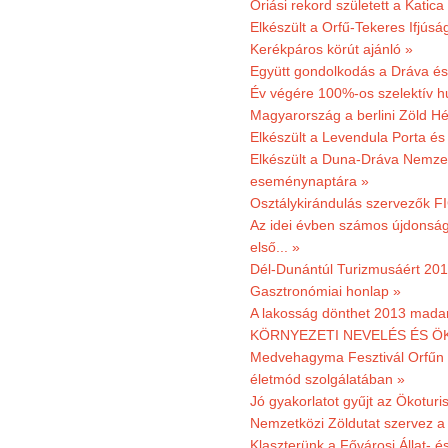
Óriási rekord született a Katic
Elkészült a Orfű-Tekeres Ifjúsá
Kerékpáros körút ajánló »
Együtt gondolkodás a Dráva és 
Év végére 100%-os szelektív h
Magyarország a berlini Zöld Hé
Elkészült a Levendula Porta és 
Elkészült a Duna-Dráva Nemzet
eseménynaptára »
Osztálykirándulás szervezők F
Az idei évben számos újdonság 
első... »
Dél-Dunántúl Turizmusáért 2011
Gasztronómiai honlap »
A lakosság dönthet 2013 madar
KÖRNYEZETI NEVELÉS ÉS ÖK
Medvehagyma Fesztivál Orfűn 
életmód szolgálatában »
Jó gyakorlatot gyűjt az Ökoturis
Nemzetközi Zöldutat szervez a 
Klaszterünk a Fővárosi Állat- 