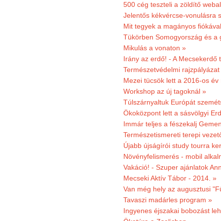
500 cég teszteli a zöldítő weba
Jelentős kékvércse-vonulásra 
Mit tegyek a magányos fiókáva
Tükörben Somogyország és a 
Mikulás a vonaton »
Irány az erdő! - A Mecsekerdő t
Természetvédelmi rajzpályázat 
Mezei tücsök lett a 2016-os év
Workshop az új tagoknál »
Túlszárnyaltuk Európát szemé
Ökoközpont lett a sásvölgyi Er
Immár teljes a fészekalj Geme
Természetismereti terepi vezet
Újabb újságírói study tourra ker
Növényfelismerés - mobil alka
Vakáció! - Szuper ajánlatok An
Mecseki Aktív Tábor - 2014. »
Van még hely az augusztusi "F
Tavaszi madárles program »
Ingyenes éjszakai bobozást le