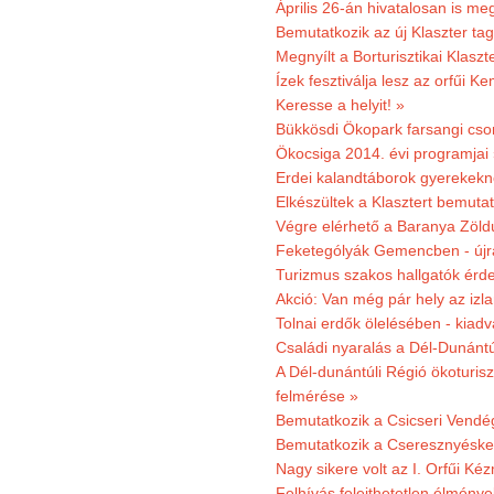
Április 26-án hivatalosan is m
Bemutatkozik az új Klaszter t
Megnyílt a Borturisztikai Klasz
Ízek fesztiválja lesz az orfűi 
Keresse a helyit! »
Bükkösdi Ökopark farsangi cso
Ökocsiga 2014. évi programjai
Erdei kalandtáborok gyerekekn
Elkészültek a Klasztert bemutat
Végre elérhető a Baranya Zöldú
Feketególyák Gemencben - újr
Turizmus szakos hallgatók érdek
Akció: Van még pár hely az izla
Tolnai erdők ölelésében - kiad
Családi nyaralás a Dél-Dunánt
A Dél-dunántúli Régió ökoturisz
felmérése »
Bemutatkozik a Csicseri Vendég
Bemutatkozik a Cseresznyéskert 
Nagy sikere volt az I. Orfűi K
Felhívás felejthetetlen élmény