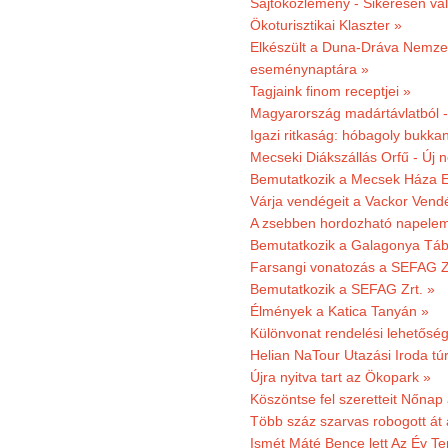
Sajtóközlemény - Sikeresen való
Ökoturisztikai Klaszter »
Elkészült a Duna-Dráva Nemzet
eseménynaptára »
Tagjaink finom receptjei »
Magyarország madártávlatból 
Igazi ritkaság: hóbagoly bukkan
Mecseki Diákszállás Orfű - Új n
Bemutatkozik a Mecsek Háza E
Várja vendégeit a Vackor Vend
A zsebben hordozható napeleme
Bemutatkozik a Galagonya Táb
Farsangi vonatozás a SEFAG Zr
Bemutatkozik a SEFAG Zrt. »
Élmények a Katica Tanyán »
Különvonat rendelési lehetőség
Helian NaTour Utazási Iroda tú
Újra nyitva tart az Ökopark »
Köszöntse fel szeretteit Nőna
Több száz szarvas robogott át
Ismét Máté Bence lett Az Év T