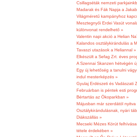
Csillagséták nemzeti parkjain
Madarak és Fák Napja a Jaka
Világméretű kampányhoz kapcs
Mesztegnyői Erdei Vasút vonal
különvonat rendelhető »
Valentin napi akció a Helian Na
Kalandos osztálykirándulás a 
Tavaszi utazások a Heliannal »
Elkészült a Sefag Zrt. éves pr
A Szennai Skanzen hétvégén újr
Egy új lehetőség a tanulni vá
indul mesterképzés »
Gyulaj Erdészeti és Vadászati 
Februárban is péntek esti prog
Bértartás az Ökoparkban »
Májusban már szerdától nyitva
Osztálykirándulásnak, nyári táb
Diákszállás »
Mecseki Mézes Körút felhívás
tétele érdekében »