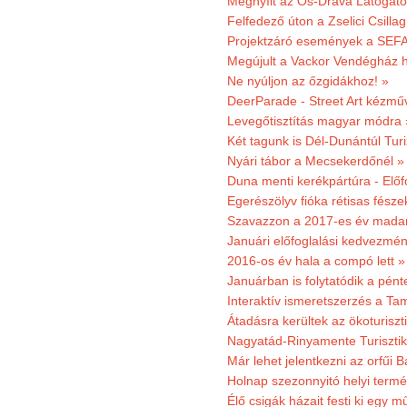
Megnyílt az Ős-Dráva Látogat
Felfedező úton a Zselici Csilla
Projektzáró események a SEFA
Megújult a Vackor Vendégház h
Ne nyúljon az őzgidákhoz! »
DeerParade - Street Art kézmű
Levegőtisztítás magyar módra 
Két tagunk is Dél-Dunántúl Turi
Nyári tábor a Mecsekerdőnél »
Duna menti kerékpártúra - Előfo
Egerészölyv fióka rétisas fész
Szavazzon a 2017-es év madar
Januári előfoglalási kedvezmén
2016-os év hala a compó lett »
Januárban is folytatódik a pént
Interaktív ismeretszerzés a T
Átadásra kerültek az ökoturiszt
Nagyatád-Rinyamente Turisztik
Már lehet jelentkezni az orfűi 
Holnap szezonnyitó helyi termé
Élő csigák házait festi ki egy 