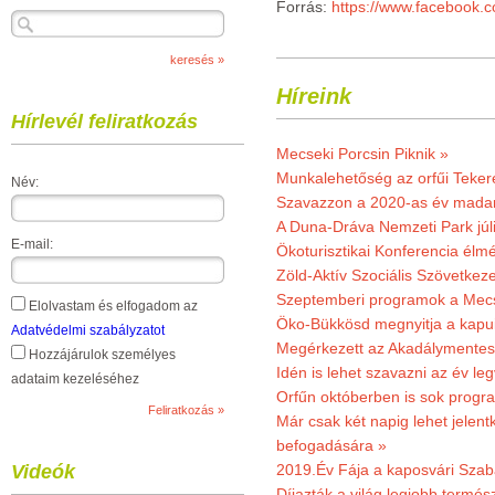
Forrás:
https://www.facebook
Híreink
Hírlevél feliratkozás
Mecseki Porcsin Piknik »
Munkalehetőség az orfűi Teker
Név:
Szavazzon a 2020-as év madar
A Duna-Dráva Nemzeti Park júli
E-mail:
Ökoturisztikai Konferencia él
Zöld-Aktív Szociális Szövetkez
Szeptemberi programok a Mec
Elolvastam és elfogadom az
Öko-Bükkösd megnyitja a kapui
Adatvédelmi szabályzatot
Megérkezett az Akadálymentes
Hozzájárulok személyes
Idén is lehet szavazni az év leg
adataim kezeléséhez
Orfűn októberben is sok progr
Már csak két napig lehet jele
befogadására »
Videók
2019.Év Fája a kaposvári Szaba
Díjazták a világ legjobb termész