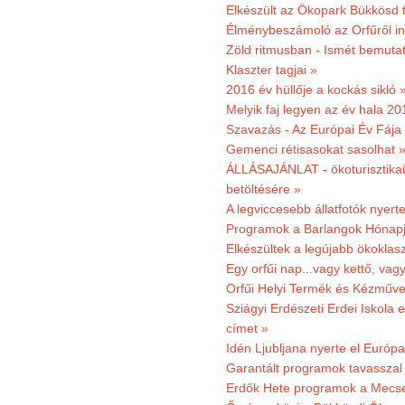
Elkészült az Ökopark Bükkösd 
Élménybeszámoló az Orfűről ind
Zöld ritmusban - Ismét bemutat
Klaszter tagjai »
2016 év hüllője a kockás sikló 
Melyik faj legyen az év hala 2
Szavazás - Az Európai Év Fája
Gemenci rétisasokat sasolhat 
ÁLLÁSAJÁNLAT - ökoturisztikai
betöltésére »
A legviccesebb állatfotók nyert
Programok a Barlangok Hónapj
Elkészültek a legújabb ökoklas
Egy orfűi nap...vagy kettő, vag
Orfűi Helyi Termék és Kézműv
Sziágyi Erdészeti Erdei Iskola e
címet »
Idén Ljubljana nyerte el Európ
Garantált programok tavasszal
Erdők Hete programok a Mecs