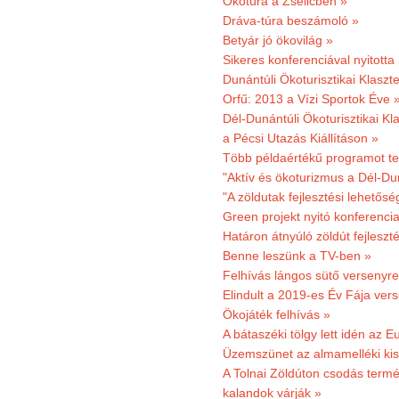
Ökotúra a Zselicben »
Dráva-túra beszámoló »
Betyár jó ökovilág »
Sikeres konferenciával nyitotta
Dunántúli Ökoturisztikai Klaszte
Orfű: 2013 a Vízi Sportok Éve 
Dél-Dunántúli Ökoturisztikai Kla
a Pécsi Utazás Kiállításon »
Több példaértékű programot te
"Aktív és ökoturizmus a Dél-Du
"A zöldutak fejlesztési lehetős
Green projekt nyitó konferenci
Határon átnyúló zöldút fejleszté
Benne leszünk a TV-ben »
Felhívás lángos sütő versenyre
Elindult a 2019-es Év Fája ver
Ökojáték felhívás »
A bátaszéki tölgy lett idén az E
Üzemszünet az almamelléki ki
A Tolnai Zöldúton csodás termész
kalandok várják »