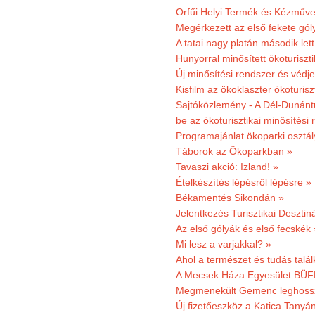
Orfűi Helyi Termék és Kézműve
Megérkezett az első fekete gó
A tatai nagy platán második le
Hunyorral minősített ökoturiszti
Új minősítési rendszer és védje
Kisfilm az ökoklaszter ökoturisz
Sajtóközlemény - A Dél-Dunántúl
be az ökoturisztikai minősítési 
Programajánlat ökoparki osztál
Táborok az Ökoparkban »
Tavaszi akció: Izland! »
Ételkészítés lépésről lépésre »
Békamentés Sikondán »
Jelentkezés Turisztikai Deszt
Az első gólyák és első fecskék 
Mi lesz a varjakkal? »
Ahol a természet és tudás talál
A Mecsek Háza Egyesület BÜFÉS
Megmenekült Gemenc leghoss
Új fizetőeszköz a Katica Tanyá