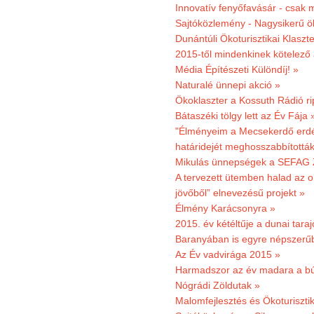
Innovatív fenyőfavásár - csak 
Sajtóközlemény - Nagysikerű öko
Dunántúli Ökoturisztikai Klaszte
2015-től mindenkinek kötelező 
Média Építészeti Különdíj! »
Naturalé ünnepi akció »
Ökoklaszter a Kossuth Rádió r
Bátaszéki tölgy lett az Év Fája 
"Élményeim a Mecsekerdő erdés
határidejét meghosszabbították
Mikulás ünnepségek a SEFAG Z
A tervezett ütemben halad az o
jövőből” elnevezésű projekt »
Élmény Karácsonyra »
2015. év kétéltűje a dunai tara
Baranyában is egyre népszerű
Az Év vadvirága 2015 »
Harmadszor az év madara a b
Nógrádi Zöldutak »
Malomfejlesztés és Ökoturiszti