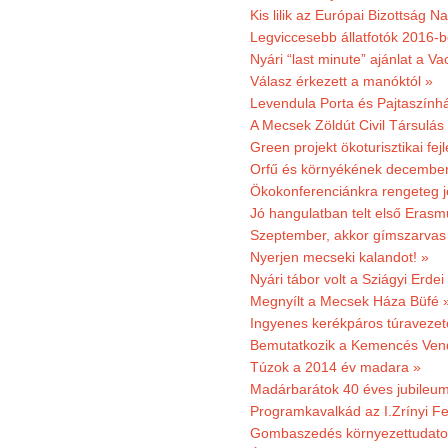
Kis lilik az Európai Bizottság 
Legviccesebb állatfotók 2016-b
Nyári “last minute” ajánlat a 
Válasz érkezett a manóktól »
Levendula Porta és Pajtaszính
A Mecsek Zöldút Civil Társulá
Green projekt ökoturisztikai fejl
Orfű és környékének december 
Ökokonferenciánkra rengeteg j
Jó hangulatban telt első Erasm
Szeptember, akkor gímszarvas 
Nyerjen mecseki kalandot! »
Nyári tábor volt a Sziágyi Erdei
Megnyílt a Mecsek Háza Büfé 
Ingyenes kerékpáros túravezet
Bemutatkozik a Kemencés Vendé
Túzok a 2014 év madara »
Madárbarátok 40 éves jubileu
Programkavalkád az I.Zrínyi Fe
Gombaszedés környezettudato