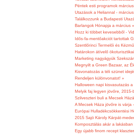
Péntek esti programok márciusb
Utazások a Heliannal - márciusi
Találkozzunk a Budapesti Utazás
Barlangok Hónapja a március 
Hozz ki többet kevesebből - Vi
Idős-fa-mentőakciót tartottak 
Szentlőrinci Termelői és Kézm
Határokon átívelő ökoturisztika
Marketing nagyágyúk Szekszárd
Megnyilt a Green Bazaar, az É
Kisvonatozás a téli szünet idej
Rendeljen különvonatot! »
Halloween napi kisvasutazás a
Melyik faj legyen jövőre, 2015
Szilveszteri buli a Mecsek Ház
A Mecsek Háza jövőre is várja 
Európai Hulladékcsökkentési H
2015 Sajó Károly Kárpát-mede
Komposztálás akár a lakásban 
Egy újabb finom recept klaszter