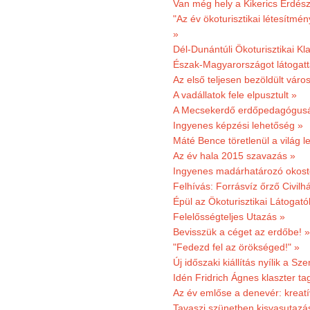
Van még hely a Kikerics Erdész
"Az év ökoturisztikai létesítmén
»
Dél-Dunántúli Ökoturisztikai Kl
Észak-Magyarországot látogatt
Az első teljesen bezöldült váro
A vadállatok fele elpusztult »
A Mecsekerdő erdőpedagógusáé
Ingyenes képzési lehetőség »
Máté Bence töretlenül a világ le
Az év hala 2015 szavazás »
Ingyenes madárhatározó okost
Felhívás: Forrásvíz őrző Civilh
Épül az Ökoturisztikai Látogat
Felelősségteljes Utazás »
Bevisszük a céget az erdőbe! »
"Fedezd fel az örökséged!" »
Új időszaki kiállítás nyílik a S
Idén Fridrich Ágnes klaszter ta
Az év emlőse a denevér: kreat
Tavaszi szünetben kisvasutazá