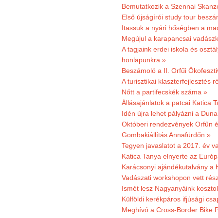
Bemutatkozik a Szennai Skanzen
Első újságírói study tour besz
Itassuk a nyári hőségben a ma
Megújul a karapancsai vadászk
A tagjaink erdei iskola és osztál
honlapunkra »
Beszámoló a II. Orfűi Ökofeszti
A turisztikai klaszterfejlesztés
Nőtt a partifecskék száma »
Állásajánlatok a patcai Katica
Idén újra lehet pályázni a Dun
Októberi rendezvények Orfűn 
Gombakiállítás Annafürdőn »
Tegyen javaslatot a 2017. év v
Katica Tanya elnyerte az Európ
Karácsonyi ajándékutalvány a H
Vadászati workshopon vett rés
Ismét lesz Nagyanyáink kosztol
Külföldi kerékpáros ifjúsági cs
Meghívó a Cross-Border Bike P