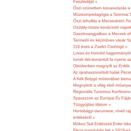
Fesztiválját »
Őszi szünetben kisvasutazás a
Múzeumpedagógia a Szennai 
Őszi árhullás a Mecsextrém Pa
Osztály-össze-kovácsoló napok
Gasztroangyalban a Mecsek eh
Termelői és kézműves vásár Sz
116 éves a Zselici Csühögő »
Lovas és honvéd hagyományőr
Ismét dél-dunántúli fa nyerte a
Októberben megnyílt az Erdők
Az újrahasznosított halak Pécs
A Kék Bolygó műsorában bemut
Megnyitott a világ első műanya
Regionális Turizmus Konferenc
Szavazzon az Európai Év Fájár
Tűzgyújtási tilalom »
Hortobágyi darumese, rövid raj
értékekről »
Mókus Suli Erdészeti Erdei Isko
Pécsi mandulafa lett a 2019-es