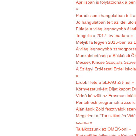
Áprilisban is folytatódnak a pé
»
Paradicsomi hangulatban telt 
Jó hangulatban telt az idei uto
Fülelje a világ legnagyobb álla
Tengelic a 2017. év madara »
Melyik fa legyen 2015-ben az É
A világ legnagyobb szmogporsz
Munkalehetőség a Bükkösdi Ök
Mecsek Kincse Szociális Szöve
A Sziágyi Erdészeti Erdei Iskol
»
Erdők Hete a SEFAG Zrt-nél »
Környezetünkért Díjat kapott D
Videó készült az Erasmus talál
Péntek esti programok a Zselic
Ajánlások Zöld fesztiválok sze
Megjelent a "Turisztikai és Vid
száma »
Találkozzunk az OMÉK-on! »
Százmilliós fejlesztés a Katica