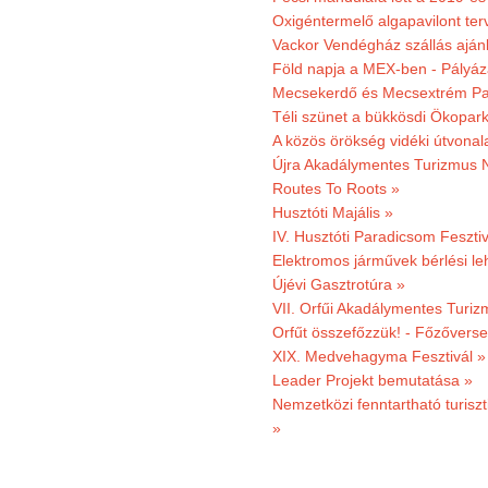
Oxigéntermelő algapavilont ter
Vackor Vendégház szállás aján
Föld napja a MEX-ben - Pályáz
Mecsekerdő és Mecsextrém Par
Téli szünet a bükkösdi Ökopar
A közös örökség vidéki útvonala
Újra Akadálymentes Turizmus 
Routes To Roots »
Husztóti Majális »
IV. Husztóti Paradicsom Fesztiv
Elektromos járművek bérlési l
Újévi Gasztrotúra »
VII. Orfűi Akadálymentes Turi
Orfűt összefőzzük! - Főzőverse
XIX. Medvehagyma Fesztivál »
Leader Projekt bemutatása »
Nemzetközi fenntartható turiszt
»