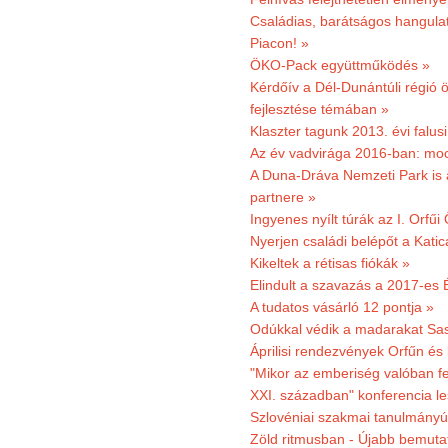
Családias, barátságos hangulat
Piacon! »
ÖKO-Pack együttműködés »
Kérdőív a Dél-Dunántúli régió ö
fejlesztése témában »
Klaszter tagunk 2013. évi falusi
Az év vadvirága 2016-ban: mocs
A Duna-Dráva Nemzeti Park is a
partnere »
Ingyenes nyílt túrák az I. Orfűi
Nyerjen családi belépőt a Kat
Kikeltek a rétisas fiókák »
Elindult a szavazás a 2017-es 
A tudatos vásárló 12 pontja »
Odúkkal védik a madarakat Sa
Áprilisi rendezvények Orfűn és
"Mikor az emberiség valóban fe
XXI. században" konferencia les
Szlovéniai szakmai tanulmányút
Zöld ritmusban - Újabb bemuta