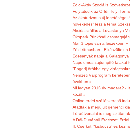
Zöld-Aktív Szociális Szövetkez
Folytatódik az Orfűi Helyi Ter
Az ökoturizmus új lehetőségei
növekedés" lesz a téma Szeks
Akciós szállás a Lovastanya V
Ökopark Pünkösdi csomagajánl
Már 3 tojás van a fészekben »
Zöld ritmusban - Elkészültek a 
Édesanyák napja a Galagonya
Napelemes zajtompító falakat 
"Fogadj örökbe egy virágcsokro
Nemzeti Várprogram keretében 3
években »
Mi legyen 2016 év madara? - la
közül »
Online erdei szálláskereső indu
Átadták a megújult gemenci kiál
Túraútvonalat is megtisztítana
A Dél-Dunántúl Erdészeti Erdei
II. Cserkúti "kisbúcsú" és kéz