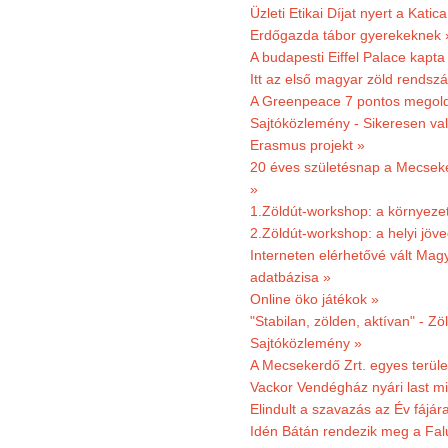
Üzleti Etikai Díjat nyert a Katic
Erdőgazda tábor gyerekeknek 
A budapesti Eiffel Palace kapta
Itt az első magyar zöld rendsz
A Greenpeace 7 pontos megoldás
Sajtóközlemény - Sikeresen val
Erasmus projekt »
20 éves születésnap a Mecsekerd
»
1.Zöldút-workshop: a környezet
2.Zöldút-workshop: a helyi jöv
Interneten elérhetővé vált Mag
adatbázisa »
Online öko játékok »
"Stabilan, zölden, aktívan" - Zö
Sajtóközlemény »
A Mecsekerdő Zrt. egyes terület
Vackor Vendégház nyári last mi
Elindult a szavazás az Év fájár
Idén Bátán rendezik meg a Fa