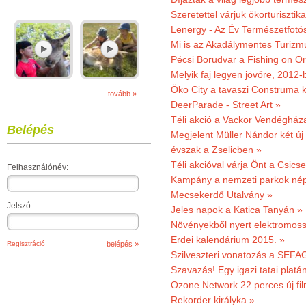
Szeretettel várjuk ökorturisztik
Lenergy - Az Év Természetfotó
Mi is az Akadálymentes Turizm
Pécsi Borudvar a Fishing on Or
Melyik faj legyen jövőre, 2012
Öko City a tavaszi Construma ki
tovább »
DeerParade - Street Art »
Téli akció a Vackor Vendégház
Belépés
Megjelent Müller Nándor két ú
évszak a Zselicben »
Téli akcióval várja Önt a Csics
Felhasználónév:
Kampány a nemzeti parkok nép
Mecsekerdő Utalvány »
Jelszó:
Jeles napok a Katica Tanyán »
Növényekből nyert elektromoss
Erdei kalendárium 2015. »
Regisztráció
Szilveszteri vonatozás a SEFAG
Szavazás! Egy igazi tatai platán
Ozone Network 22 perces új fil
Rekorder királyka »