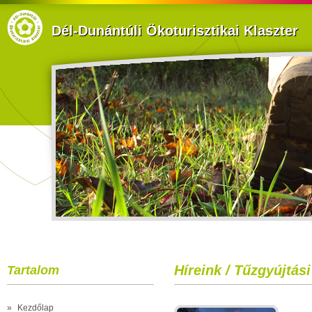
Dél-Dunántúli Ökoturisztikai Klaszter
Híreink / Tűzgyújtási
Tartalom
»
Kezdőlap