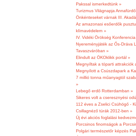
Pakssal ismerkedtünk »
Turizmus Világnapja Annafürdő
Önkénteseket várnak III. Akad
Az amazonasi esőerdők pusztu
klímavédelem »
IV. Vidéki Örökség Konferencia
Nyereményjáték az Ős-Dráva L
Tavaszváróban »
Elindult az ÖKOklikk portál »
Megnyíltak a tóparti attrakciók
Megnyílott a Csúszdapark a Ka
7 millió tonna műanyagtól sza
»
Lebegő erdő Rotterdamban »
Sikeres volt a cseresznyési odú
112 éves a Zselici Csühögő - K
Csillagnéző túrák 2012-ben »
Új évi akciós foglalási kedvez
Porcsinos finomságok a Porcsi
Polgári természetőr képzés Pa