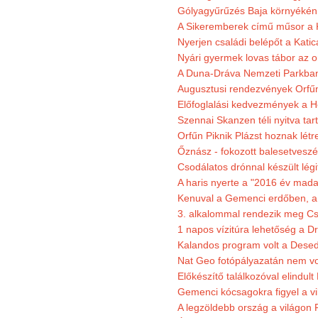
Gólyagyűrűzés Baja környékén
A Sikeremberek című műsor a K
Nyerjen családi belépőt a Katic
Nyári gyermek lovas tábor az o
A Duna-Dráva Nemzeti Parkban f
Augusztusi rendezvények Orfű
Előfoglalási kedvezmények a He
Szennai Skanzen téli nyitva tar
Orfűn Piknik Plázst hoznak létr
Őznász - fokozott balesetveszé
Csodálatos drónnal készült légi
A haris nyerte a "2016 év mada
Kenuval a Gemenci erdőben, a
3. alkalommal rendezik meg Cse
1 napos vízitúra lehetőség a D
Kalandos program volt a Dese
Nat Geo fotópályazatán nem vo
Előkészítő találkozóval elindul
Gemenci kócsagokra figyel a vi
A legzöldebb ország a világon 