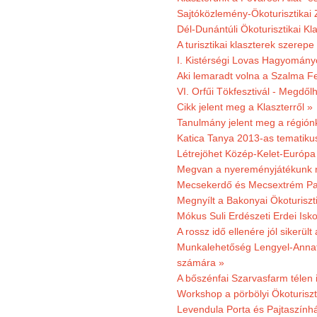
Sajtóközlemény-Ökoturisztikai 
Dél-Dunántúli Ökoturisztikai Kl
A turisztikai klaszterek szerep
I. Kistérségi Lovas Hagyomány
Aki lemaradt volna a Szalma Fes
VI. Orfűi Tökfesztivál - Megdől
Cikk jelent meg a Klaszterről »
Tanulmány jelent meg a régiónk
Katica Tanya 2013-as tematiku
Létrejöhet Közép-Kelet-Európa 
Megvan a nyereményjátékunk 
Mecsekerdő és Mecsextrém Park
Megnyílt a Bakonyai Ökoturiszt
Mókus Suli Erdészeti Erdei Isk
A rossz idő ellenére jól sikerült
Munkalehetőség Lengyel-Anna
számára »
A bőszénfai Szarvasfarm télen i
Workshop a pörbölyi Ökoturisz
Levendula Porta és Pajtaszínhá