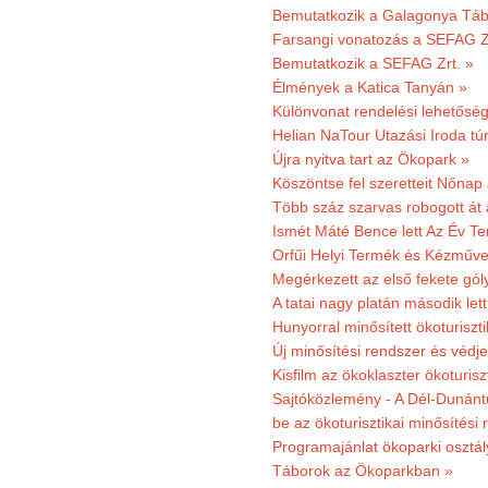
Bemutatkozik a Galagonya Táb
Farsangi vonatozás a SEFAG Zr
Bemutatkozik a SEFAG Zrt. »
Élmények a Katica Tanyán »
Különvonat rendelési lehetőség
Helian NaTour Utazási Iroda tú
Újra nyitva tart az Ökopark »
Köszöntse fel szeretteit Nőna
Több száz szarvas robogott át
Ismét Máté Bence lett Az Év T
Orfűi Helyi Termék és Kézműve
Megérkezett az első fekete gó
A tatai nagy platán második le
Hunyorral minősített ökoturiszti
Új minősítési rendszer és védje
Kisfilm az ökoklaszter ökoturisz
Sajtóközlemény - A Dél-Dunántúl
be az ökoturisztikai minősítési 
Programajánlat ökoparki osztál
Táborok az Ökoparkban »