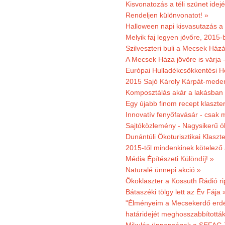
Kisvonatozás a téli szünet idej
Rendeljen különvonatot! »
Halloween napi kisvasutazás a
Melyik faj legyen jövőre, 2015
Szilveszteri buli a Mecsek Ház
A Mecsek Háza jövőre is várja 
Európai Hulladékcsökkentési H
2015 Sajó Károly Kárpát-mede
Komposztálás akár a lakásban 
Egy újabb finom recept klaszter
Innovatív fenyőfavásár - csak 
Sajtóközlemény - Nagysikerű öko
Dunántúli Ökoturisztikai Klaszte
2015-től mindenkinek kötelező 
Média Építészeti Különdíj! »
Naturalé ünnepi akció »
Ökoklaszter a Kossuth Rádió r
Bátaszéki tölgy lett az Év Fája 
"Élményeim a Mecsekerdő erdés
határidejét meghosszabbították