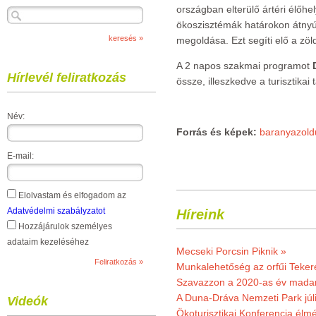
országban elterülő ártéri élőhe
ökoszisztémák határokon átny
megoldása. Ezt segíti elő a zö
A 2 napos szakmai programot
Hírlevél feliratkozás
össze, illeszkedve a turisztikai
Név:
Forrás és képek:
baranyazold
E-mail:
Elolvastam és elfogadom az
Adatvédelmi szabályzatot
Híreink
Hozzájárulok személyes
adataim kezeléséhez
Mecseki Porcsin Piknik »
Munkalehetőség az orfűi Teker
Szavazzon a 2020-as év madar
A Duna-Dráva Nemzeti Park júli
Videók
Ökoturisztikai Konferencia él