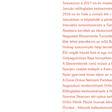
Szavazzon a 2017-es év madar
Januári előfoglalási kedvezmén
2016-os év hala a compó lett »
Januárban is folytatódik a pént
Interaktív ismeretszerzés a T
Átadásra kerültek az ökoturiszt
Nagyatád-Rinyamente Turisztik
Már lehet jelentkezni az orfűi 
Holnap szezonnyitó helyi termé
Élő csigák házait festi ki egy 
Gólyagyűrűzés Baja környékén
A Sikeremberek című műsor a K
Nyerjen családi belépőt a Katic
Nyári gyermek lovas tábor az o
A Duna-Dráva Nemzeti Parkban f
Augusztusi rendezvények Orfű
Előfoglalási kedvezmények a He
Szennai Skanzen téli nyitva tar
Orfűn Piknik Plázst hoznak létr
Őznász - fokozott balesetveszé