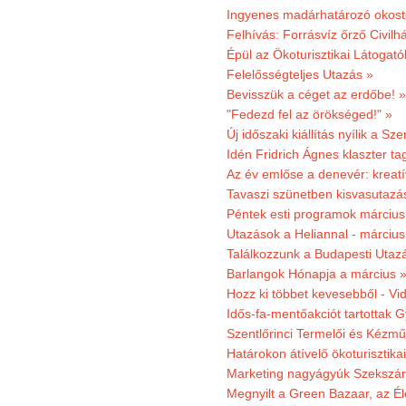
Ingyenes madárhatározó okost
Felhívás: Forrásvíz őrző Civilh
Épül az Ökoturisztikai Látogat
Felelősségteljes Utazás »
Bevisszük a céget az erdőbe! »
"Fedezd fel az örökséged!" »
Új időszaki kiállítás nyílik a S
Idén Fridrich Ágnes klaszter ta
Az év emlőse a denevér: kreat
Tavaszi szünetben kisvasutazá
Péntek esti programok márciusb
Utazások a Heliannal - márciusi
Találkozzunk a Budapesti Utazás
Barlangok Hónapja a március 
Hozz ki többet kevesebből - Vi
Idős-fa-mentőakciót tartottak 
Szentlőrinci Termelői és Kézm
Határokon átívelő ökoturisztika
Marketing nagyágyúk Szekszárd
Megnyilt a Green Bazaar, az É