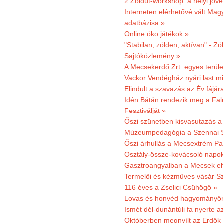
2.Zöldút-workshop: a helyi jöv
Interneten elérhetővé vált Mag
adatbázisa »
Online öko játékok »
"Stabilan, zölden, aktívan" - Zö
Sajtóközlemény »
A Mecsekerdő Zrt. egyes terület
Vackor Vendégház nyári last mi
Elindult a szavazás az Év fájár
Idén Bátán rendezik meg a Fa
Fesztiválját »
Őszi szünetben kisvasutazás a
Múzeumpedagógia a Szennai 
Őszi árhullás a Mecsextrém Pa
Osztály-össze-kovácsoló napok
Gasztroangyalban a Mecsek eh
Termelői és kézműves vásár Sz
116 éves a Zselici Csühögő »
Lovas és honvéd hagyományőr
Ismét dél-dunántúli fa nyerte a
Októberben megnyílt az Erdők