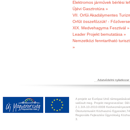
Elektromos járművek bérlési l
Újévi Gasztrotúra »
VII. Orfűi Akadálymentes Turi
Orfűt összefőzzük! - Főzőverse
XIX. Medvehagyma Fesztivál »
Leader Projekt bemutatása »
Nemzetközi fenntartható turiszt
»
Adatvédelmi nyilatkozat
A projekt az Európai Unió támogatásával,
valósult meg. Projekt megnevezése: Dél-
2.1.3/A-10-2010-0008 Kedvezményezett:
Ökoturizmusért Közhasznú Egyesület,74
Regionális Fejlesztési Ügynökség Közhas
3.