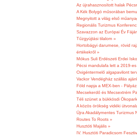
Az újrahasznosított halak Pécs
A Kék Bolygó műsorában bemut
Megnyitott a világ első műanya
Regionális Turizmus Konferenc
Szavazzon az Európai Év Fájár
Tűzgyújtási tilalom »
Hortobágyi darumese, rövid raj
értékekről »
Mókus Suli Erdészeti Erdei Isko
Pécsi mandulafa lett a 2019-es
Oxigéntermelő algapavilont ter
Vackor Vendégház szállás aján
Föld napja a MEX-ben - Pályáz
Mecsekerdő és Mecsextrém Par
Téli szünet a bükkösdi Ökopar
A közös örökség vidéki útvonala
Újra Akadálymentes Turizmus 
Routes To Roots »
Husztóti Majális »
IV. Husztóti Paradicsom Fesztiv