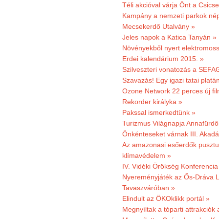
Téli akcióval várja Önt a Csics
Kampány a nemzeti parkok nép
Mecsekerdő Utalvány »
Jeles napok a Katica Tanyán »
Növényekből nyert elektromoss
Erdei kalendárium 2015. »
Szilveszteri vonatozás a SEFAG
Szavazás! Egy igazi tatai platán
Ozone Network 22 perces új fil
Rekorder királyka »
Pakssal ismerkedtünk »
Turizmus Világnapja Annafürdő
Önkénteseket várnak III. Akad
Az amazonasi esőerdők pusztu
klímavédelem »
IV. Vidéki Örökség Konferencia
Nyereményjáték az Ős-Dráva L
Tavaszváróban »
Elindult az ÖKOklikk portál »
Megnyíltak a tóparti attrakciók