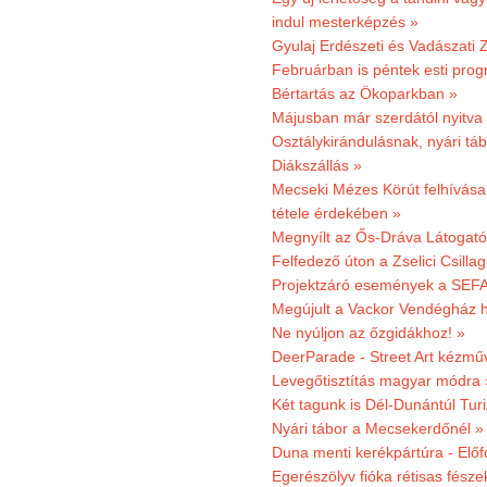
indul mesterképzés »
Gyulaj Erdészeti és Vadászati 
Februárban is péntek esti prog
Bértartás az Ökoparkban »
Májusban már szerdától nyitva
Osztálykirándulásnak, nyári táb
Diákszállás »
Mecseki Mézes Körút felhívás
tétele érdekében »
Megnyílt az Ős-Dráva Látogat
Felfedező úton a Zselici Csilla
Projektzáró események a SEFA
Megújult a Vackor Vendégház h
Ne nyúljon az őzgidákhoz! »
DeerParade - Street Art kézmű
Levegőtisztítás magyar módra 
Két tagunk is Dél-Dunántúl Turi
Nyári tábor a Mecsekerdőnél »
Duna menti kerékpártúra - Előfo
Egerészölyv fióka rétisas fész