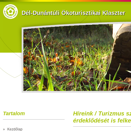
Dél-Dunántúli Ökoturisztikai Klaszter
Híreink / Turizmus s
Tartalom
érdeklődését is felk
»
Kezdőlap