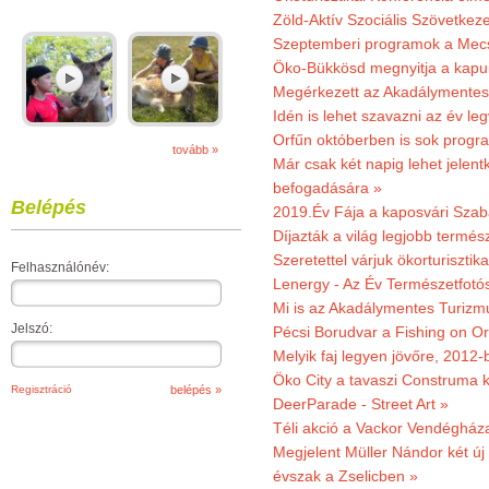
Zöld-Aktív Szociális Szövetkez
Szeptemberi programok a Mec
Öko-Bükkösd megnyitja a kapui
Megérkezett az Akadálymentes
Idén is lehet szavazni az év leg
Orfűn októberben is sok progr
tovább »
Már csak két napig lehet jele
befogadására »
Belépés
2019.Év Fája a kaposvári Szaba
Díjazták a világ legjobb termész
Szeretettel várjuk ökorturisztik
Felhasználónév:
Lenergy - Az Év Természetfotó
Mi is az Akadálymentes Turizm
Jelszó:
Pécsi Borudvar a Fishing on Or
Melyik faj legyen jövőre, 2012
Öko City a tavaszi Construma ki
Regisztráció
DeerParade - Street Art »
Téli akció a Vackor Vendégház
Megjelent Müller Nándor két ú
évszak a Zselicben »