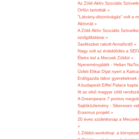
Az Zöld-Aktív Szociális Szövetk
Orfűn tartották »
"Látvány-disznóvágás" volt a m
Aktívnál »
A Zöld-Aktív Szociális Szövetke
szolgáltatásai »
Sasfészket rakott Annafürdő »
Nagy volt az érdeklődés a SEF
Életre kel a Mecsek Zöldút »
Nyereményjáték - Helian NaTou
Üzleti Etikai Díjat nyert a Katic
Erdőgazda tábor gyerekeknek 
A budapesti Eiffel Palace kapta
Itt az első magyar zöld rendsz
A Greenpeace 7 pontos megoldás
Sajtóközlemény - Sikeresen val
Erasmus projekt »
20 éves születésnap a Mecsekerd
»
1.Zöldút-workshop: a környezet