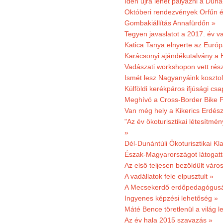
Idén újra lehet pályázni a Dun
Októberi rendezvények Orfűn 
Gombakiállítás Annafürdőn »
Tegyen javaslatot a 2017. év v
Katica Tanya elnyerte az Európ
Karácsonyi ajándékutalvány a H
Vadászati workshopon vett rés
Ismét lesz Nagyanyáink kosztol
Külföldi kerékpáros ifjúsági cs
Meghívó a Cross-Border Bike P
Van még hely a Kikerics Erdész
"Az év ökoturisztikai létesítmén
»
Dél-Dunántúli Ökoturisztikai Kl
Észak-Magyarországot látogatt
Az első teljesen bezöldült váro
A vadállatok fele elpusztult »
A Mecsekerdő erdőpedagógusáé
Ingyenes képzési lehetőség »
Máté Bence töretlenül a világ le
Az év hala 2015 szavazás »