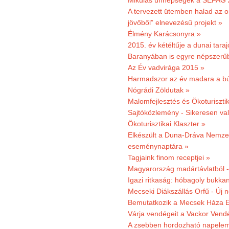
Mikulás ünnepségek a SEFAG Z
A tervezett ütemben halad az o
jövőből” elnevezésű projekt »
Élmény Karácsonyra »
2015. év kétéltűje a dunai tara
Baranyában is egyre népszerű
Az Év vadvirága 2015 »
Harmadszor az év madara a b
Nógrádi Zöldutak »
Malomfejlesztés és Ökoturiszti
Sajtóközlemény - Sikeresen való
Ökoturisztikai Klaszter »
Elkészült a Duna-Dráva Nemzet
eseménynaptára »
Tagjaink finom receptjei »
Magyarország madártávlatból 
Igazi ritkaság: hóbagoly bukkan
Mecseki Diákszállás Orfű - Új n
Bemutatkozik a Mecsek Háza E
Várja vendégeit a Vackor Vend
A zsebben hordozható napeleme