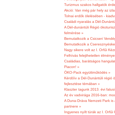
Turizmus szakos hallgatók érdek
Akció: Van még pár hely az izla
Tolnai erdők ölelésében - kiad
Családi nyaralás a Dél-Dunánt
A Dél-dunántúli Régió ökoturisz
felmérése »
Bemutatkozik a Csicseri Vendég
Bemutatkozik a Cseresznyéskert 
Nagy sikere volt az I. Orfűi K
Felhívás felejthetetlen élmény
Családias, barátságos hangulat
Piacon! »
ÖKO-Pack együttműködés »
Kérdőív a Dél-Dunántúli régió ö
fejlesztése témában »
Klaszter tagunk 2013. évi falusi
Az év vadvirága 2016-ban: mocs
A Duna-Dráva Nemzeti Park is a
partnere »
Ingyenes nyílt túrák az I. Orfűi