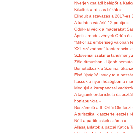
Nyerjen családi belépőt a Kat
Kikeltek a rétisas fiókák »
Elindult a szavazás a 2017-es 
A tudatos vásárló 12 pontja »
Odúkkal védik a madarakat Sa
Áprilisi rendezvények Orfűn és
"Mikor az emberiség valóban fe
XXI. században" konferencia les
Szlovéniai szakmai tanulmányút
Zöld ritmusban - Újabb bemuta
Bemutatkozik a Szennai Skanzen
Első újságírói study tour besz
Itassuk a nyári hőségben a ma
Megújul a karapancsai vadászk
A tagjaink erdei iskola és osztál
honlapunkra »
Beszámoló a II. Orfűi Ökofeszti
A turisztikai klaszterfejlesztés
Nőtt a partifecskék száma »
Állásajánlatok a patcai Katica