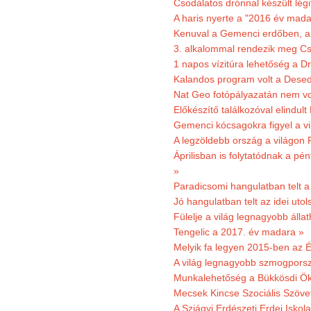
Csodálatos drónnal készült légi
A haris nyerte a "2016 év mada
Kenuval a Gemenci erdőben, a
3. alkalommal rendezik meg Cse
1 napos vízitúra lehetőség a D
Kalandos program volt a Dese
Nat Geo fotópályazatán nem vo
Előkészítő találkozóval elindul
Gemenci kócsagokra figyel a vi
A legzöldebb ország a világon 
Áprilisban is folytatódnak a pé
»
Paradicsomi hangulatban telt 
Jó hangulatban telt az idei uto
Fülelje a világ legnagyobb álla
Tengelic a 2017. év madara »
Melyik fa legyen 2015-ben az É
A világ legnagyobb szmogporsz
Munkalehetőség a Bükkösdi Ök
Mecsek Kincse Szociális Szöve
A Sziágyi Erdészeti Erdei Iskol