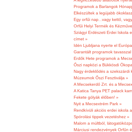
A legviccesebb állatfotók nyert
Programok a Barlangok Hónapj
Elkészültek a legújabb ökoklas
Egy orfűi nap...vagy kettő, vag
Orfűi Helyi Termék és Kézműv
Sziágyi Erdészeti Erdei Iskola e
címet »
Idén Ljubljana nyerte el Európ
Garantált programok tavasszal
Erdők Hete programok a Mecs
Őszi napközi a Bükkösdi Ökop
Nagy érdeklődés a szekszárdi 
Múzeumok Őszi Fesztiválja »
A Mecsekerdő Zrt. és a Mecsex
A Katica Tanya PET palack kamp
Fekete gólyák élőben! »
Nyit a Mecsextrém Park »
Rendkívüli akciós erdei iskola a
Spórolási tippek vezetéshez »
Malom a múltból, látogatóközpo
Márciusi rendezvények Orfűn 