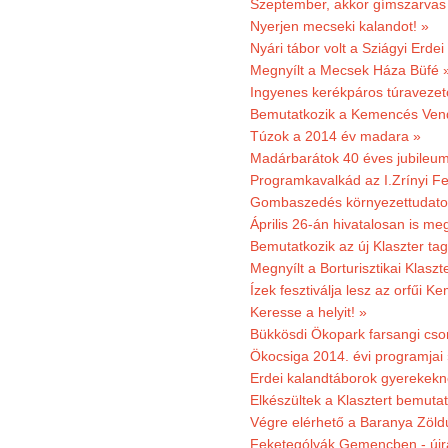
Szeptember, akkor gímszarvas 
Nyerjen mecseki kalandot! »
Nyári tábor volt a Sziágyi Erdei
Megnyílt a Mecsek Háza Büfé 
Ingyenes kerékpáros túravezet
Bemutatkozik a Kemencés Vendé
Túzok a 2014 év madara »
Madárbarátok 40 éves jubileu
Programkavalkád az I.Zrínyi Fe
Gombaszedés környezettudato
Április 26-án hivatalosan is m
Bemutatkozik az új Klaszter t
Megnyílt a Borturisztikai Klasz
Ízek fesztiválja lesz az orfűi 
Keresse a helyit! »
Bükkösdi Ökopark farsangi cso
Ökocsiga 2014. évi programjai
Erdei kalandtáborok gyerekekn
Elkészültek a Klasztert bemutat
Végre elérhető a Baranya Zöldú
Feketególyák Gemencben - újr