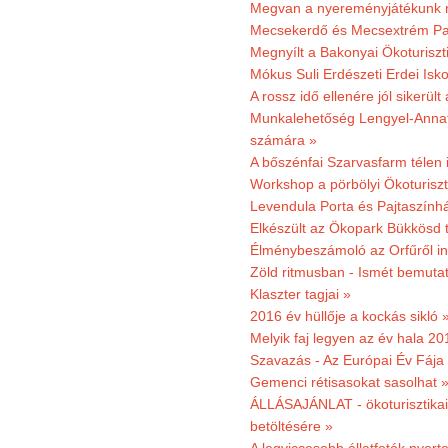
Megvan a nyereményjátékunk 
Mecsekerdő és Mecsextrém Park
Megnyílt a Bakonyai Ökoturiszt
Mókus Suli Erdészeti Erdei Isk
A rossz idő ellenére jól sikerült
Munkalehetőség Lengyel-Anna
számára »
A bőszénfai Szarvasfarm télen i
Workshop a pörbölyi Ökoturisz
Levendula Porta és Pajtaszínhá
Elkészült az Ökopark Bükkösd 
Élménybeszámoló az Orfűről ind
Zöld ritmusban - Ismét bemutat
Klaszter tagjai »
2016 év hüllője a kockás sikló 
Melyik faj legyen az év hala 2
Szavazás - Az Európai Év Fája
Gemenci rétisasokat sasolhat 
ÁLLÁSAJÁNLAT - ökoturisztikai
betöltésére »