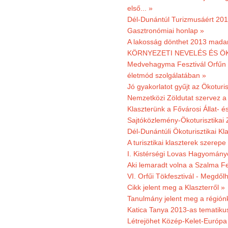
első... »
Dél-Dunántúl Turizmusáért 2011
Gasztronómiai honlap »
A lakosság dönthet 2013 madar
KÖRNYEZETI NEVELÉS ÉS ÖK
Medvehagyma Fesztivál Orfűn 
életmód szolgálatában »
Jó gyakorlatot gyűjt az Ökoturis
Nemzetközi Zöldutat szervez a 
Klaszterünk a Fővárosi Állat- 
Sajtóközlemény-Ökoturisztikai 
Dél-Dunántúli Ökoturisztikai Kl
A turisztikai klaszterek szerep
I. Kistérségi Lovas Hagyomány
Aki lemaradt volna a Szalma Fes
VI. Orfűi Tökfesztivál - Megdől
Cikk jelent meg a Klaszterről »
Tanulmány jelent meg a régiónk
Katica Tanya 2013-as tematiku
Létrejöhet Közép-Kelet-Európa 