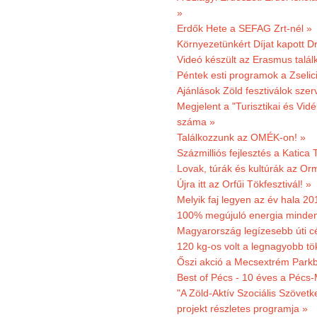
»
Erdők Hete a SEFAG Zrt-nél »
Környezetünkért Díjat kapott D
Videó készült az Erasmus talál
Péntek esti programok a Zselic
Ajánlások Zöld fesztiválok sze
Megjelent a "Turisztikai és Vid
száma »
Találkozzunk az OMÉK-on! »
Százmilliós fejlesztés a Katica
Lovak, túrák és kultúrák az O
Újra itt az Orfűi Tökfesztivál! »
Melyik faj legyen az év hala 2
100% megújuló energia minden
Magyarország legízesebb úti cé
120 kg-os volt a legnagyobb tök
Őszi akció a Mecsextrém Park
Best of Pécs - 10 éves a Pécs-
"A Zöld-Aktív Szociális Szövetk
projekt részletes programja »