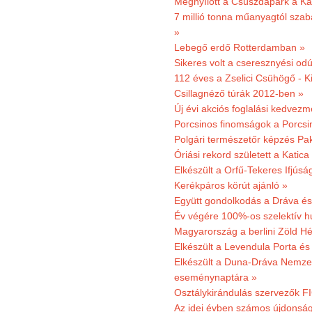
Megnyílott a Csúszdapark a Ka
7 millió tonna műanyagtól sza
»
Lebegő erdő Rotterdamban »
Sikeres volt a cseresznyési odú
112 éves a Zselici Csühögő - K
Csillagnéző túrák 2012-ben »
Új évi akciós foglalási kedvez
Porcsinos finomságok a Porcsi
Polgári természetőr képzés Pa
Óriási rekord született a Katic
Elkészült a Orfű-Tekeres Ifjúsá
Kerékpáros körút ajánló »
Együtt gondolkodás a Dráva és 
Év végére 100%-os szelektív h
Magyarország a berlini Zöld Hé
Elkészült a Levendula Porta és 
Elkészült a Duna-Dráva Nemzet
eseménynaptára »
Osztálykirándulás szervezők F
Az idei évben számos újdonság 