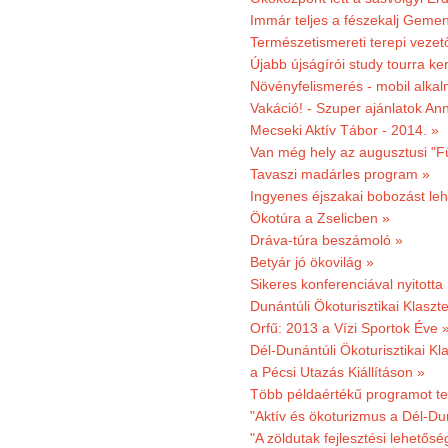
Immár teljes a fészekalj Geme
Természetismereti terepi vezet
Újabb újságírói study tourra ker
Növényfelismerés - mobil alka
Vakáció! - Szuper ajánlatok An
Mecseki Aktív Tábor - 2014. »
Van még hely az augusztusi "F
Tavaszi madárles program »
Ingyenes éjszakai bobozást le
Ökotúra a Zselicben »
Dráva-túra beszámoló »
Betyár jó ökovilág »
Sikeres konferenciával nyitotta
Dunántúli Ökoturisztikai Klaszte
Orfű: 2013 a Vízi Sportok Éve 
Dél-Dunántúli Ökoturisztikai Kla
a Pécsi Utazás Kiállításon »
Több példaértékű programot te
"Aktív és ökoturizmus a Dél-Du
"A zöldutak fejlesztési lehetős