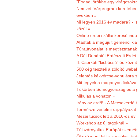
"Fogadj örökbe egy virágcsokro
Nemzeti Várprogram keretében 3
években »
Mi legyen 2016 év madara? - la
közül »
Online erdei szálláskereső indu
Átadták a megújult gemenci kiál
Túraútvonalat is megtisztítana
A Dél-Dunántúl Erdészeti Erdei
II. Cserkúti "kisbúcsú" és kéz
500 cég teszteli a zöldítő weba
Jelentős kékvércse-vonulásra 
Mit tegyek a magányos fiókáva
Tükörben Somogyország és a 
Mikulás a vonaton »
Irány az erdő! - A Mecsekerdő t
Természetvédelmi rajzpályázat 
Mezei tücsök lett a 2016-os év
Workshop az új tagoknál »
Túlszárnyaltuk Európát szemé
Ökoközpont lett a sásvölgyi Er