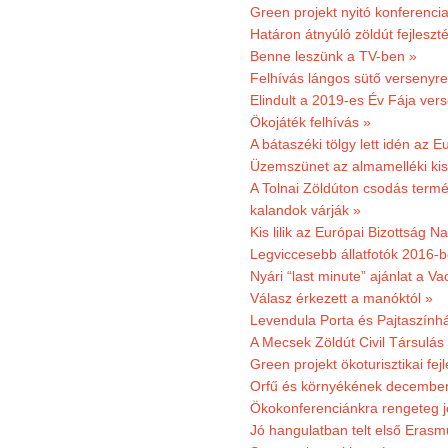
Green projekt nyitó konferenci
Határon átnyúló zöldút fejleszté
Benne leszünk a TV-ben »
Felhívás lángos sütő versenyre
Elindult a 2019-es Év Fája ver
Ökojáték felhívás »
A bátaszéki tölgy lett idén az E
Üzemszünet az almamelléki ki
A Tolnai Zöldúton csodás termész
kalandok várják »
Kis lilik az Európai Bizottság 
Legviccesebb állatfotók 2016-b
Nyári “last minute” ajánlat a 
Válasz érkezett a manóktól »
Levendula Porta és Pajtaszính
A Mecsek Zöldút Civil Társulá
Green projekt ökoturisztikai fejl
Orfű és környékének december 
Ökokonferenciánkra rengeteg j
Jó hangulatban telt első Erasm