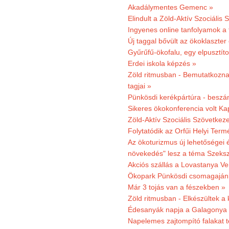
Akadálymentes Gemenc »
Elindult a Zöld-Aktív Szociális 
Ingyenes online tanfolyamok a
Új taggal bővült az ökoklaszter
Gyűrűfű-ökofalu, egy elpusztít
Erdei iskola képzés »
Zöld ritmusban - Bemutatkoznak
tagjai »
Pünkösdi kerékpártúra - beszá
Sikeres ökokonferencia volt K
Zöld-Aktív Szociális Szövetkez
Folytatódik az Orfűi Helyi Ter
Az ökoturizmus új lehetőségei
növekedés" lesz a téma Szeks
Akciós szállás a Lovastanya V
Ökopark Pünkösdi csomagajánl
Már 3 tojás van a fészekben »
Zöld ritmusban - Elkészültek a 
Édesanyák napja a Galagonya
Napelemes zajtompító falakat 