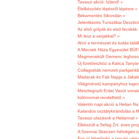
Tavaszi akció: Izland! »
Ételkészítés lépésről lépésre »
Békamentés Sikondán »
Jelentkezés Turisztikai Deszt
Az első gólyák és első fecskék 
Mi lesz a varjakkal? »
Ahol a természet és tudás talál
A Mecsek Háza Egyesület BÜFÉS
Megmenekült Gemenc leghoss
Új fizetőeszköz a Katica Tanyá
Csillagséták nemzeti parkjain
Madarak és Fák Napja a Jaka
Világméretű kampányhoz kapcs
Mesztegnyői Erdei Vasút vonal
különvonat rendelhető »
Valentin napi akció a Helian Na
Kalandos osztálykirándulás a 
Tavaszi utazások a Heliannal »
Elkészült a Sefag Zrt. éves pr
A Szennai Skanzen hétvégén újr
Egy új lehetőség a tanulni vá