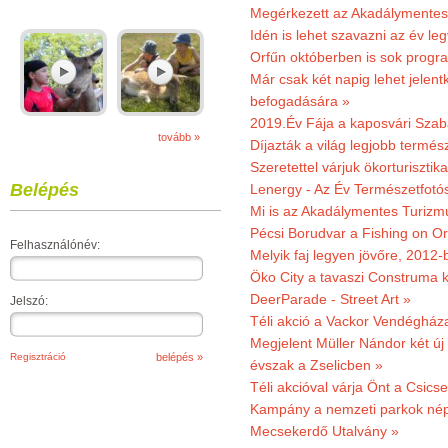
Megérkezett az Akadálymentes
Idén is lehet szavazni az év leg
Orfűn októberben is sok progr
Már csak két napig lehet jele
befogadására »
2019.Év Fája a kaposvári Szaba
tovább »
Díjazták a világ legjobb termész
Szeretettel várjuk ökorturisztik
Belépés
Lenergy - Az Év Természetfotó
Mi is az Akadálymentes Turizm
Pécsi Borudvar a Fishing on Or
Felhasználónév:
Melyik faj legyen jövőre, 2012
Öko City a tavaszi Construma ki
DeerParade - Street Art »
Jelszó:
Téli akció a Vackor Vendégház
Megjelent Müller Nándor két ú
Regisztráció
évszak a Zselicben »
Téli akcióval várja Önt a Csics
Kampány a nemzeti parkok nép
Mecsekerdő Utalvány »