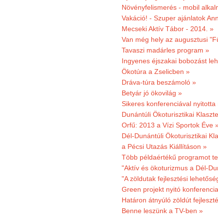
Növényfelismerés - mobil alka
Vakáció! - Szuper ajánlatok An
Mecseki Aktív Tábor - 2014. »
Van még hely az augusztusi "F
Tavaszi madárles program »
Ingyenes éjszakai bobozást le
Ökotúra a Zselicben »
Dráva-túra beszámoló »
Betyár jó ökovilág »
Sikeres konferenciával nyitotta
Dunántúli Ökoturisztikai Klaszte
Orfű: 2013 a Vízi Sportok Éve 
Dél-Dunántúli Ökoturisztikai Kla
a Pécsi Utazás Kiállításon »
Több példaértékű programot te
"Aktív és ökoturizmus a Dél-Du
"A zöldutak fejlesztési lehetős
Green projekt nyitó konferenci
Határon átnyúló zöldút fejleszté
Benne leszünk a TV-ben »