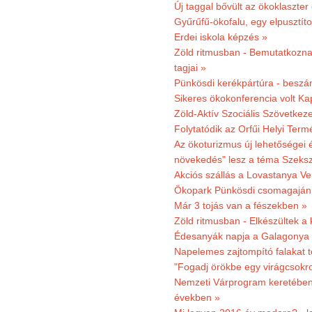
Új taggal bővült az ökoklaszter
Gyűrűfű-ökofalu, egy elpusztít
Erdei iskola képzés »
Zöld ritmusban - Bemutatkoznak
tagjai »
Pünkösdi kerékpártúra - beszá
Sikeres ökokonferencia volt K
Zöld-Aktív Szociális Szövetkez
Folytatódik az Orfűi Helyi Ter
Az ökoturizmus új lehetőségei
növekedés" lesz a téma Szeks
Akciós szállás a Lovastanya V
Ökopark Pünkösdi csomagajánl
Már 3 tojás van a fészekben »
Zöld ritmusban - Elkészültek a 
Édesanyák napja a Galagonya
Napelemes zajtompító falakat 
"Fogadj örökbe egy virágcsokro
Nemzeti Várprogram keretében 3
években »