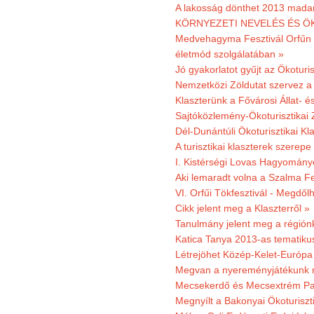
A lakosság dönthet 2013 madar
KÖRNYEZETI NEVELÉS ÉS ÖK
Medvehagyma Fesztivál Orfűn 
életmód szolgálatában »
Jó gyakorlatot gyűjt az Ökoturis
Nemzetközi Zöldutat szervez a 
Klaszterünk a Fővárosi Állat- 
Sajtóközlemény-Ökoturisztikai 
Dél-Dunántúli Ökoturisztikai Kl
A turisztikai klaszterek szerep
I. Kistérségi Lovas Hagyomány
Aki lemaradt volna a Szalma Fes
VI. Orfűi Tökfesztivál - Megdől
Cikk jelent meg a Klaszterről »
Tanulmány jelent meg a régiónk
Katica Tanya 2013-as tematiku
Létrejöhet Közép-Kelet-Európa 
Megvan a nyereményjátékunk 
Mecsekerdő és Mecsextrém Park
Megnyílt a Bakonyai Ökoturiszt