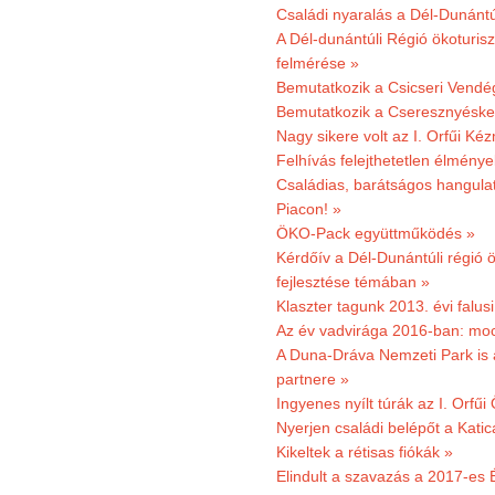
Családi nyaralás a Dél-Dunánt
A Dél-dunántúli Régió ökoturisz
felmérése »
Bemutatkozik a Csicseri Vendég
Bemutatkozik a Cseresznyéskert 
Nagy sikere volt az I. Orfűi K
Felhívás felejthetetlen élmény
Családias, barátságos hangulat
Piacon! »
ÖKO-Pack együttműködés »
Kérdőív a Dél-Dunántúli régió ö
fejlesztése témában »
Klaszter tagunk 2013. évi falusi
Az év vadvirága 2016-ban: mocs
A Duna-Dráva Nemzeti Park is a
partnere »
Ingyenes nyílt túrák az I. Orfűi
Nyerjen családi belépőt a Kat
Kikeltek a rétisas fiókák »
Elindult a szavazás a 2017-es 