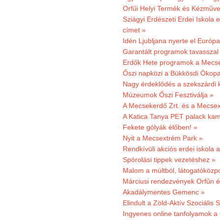
Orfűi Helyi Termék és Kézműv
Sziágyi Erdészeti Erdei Iskola e
címet »
Idén Ljubljana nyerte el Európ
Garantált programok tavasszal
Erdők Hete programok a Mecs
Őszi napközi a Bükkösdi Ökop
Nagy érdeklődés a szekszárdi 
Múzeumok Őszi Fesztiválja »
A Mecsekerdő Zrt. és a Mecsex
A Katica Tanya PET palack kamp
Fekete gólyák élőben! »
Nyit a Mecsextrém Park »
Rendkívüli akciós erdei iskola a
Spórolási tippek vezetéshez »
Malom a múltból, látogatóközpo
Márciusi rendezvények Orfűn 
Akadálymentes Gemenc »
Elindult a Zöld-Aktív Szociális 
Ingyenes online tanfolyamok a