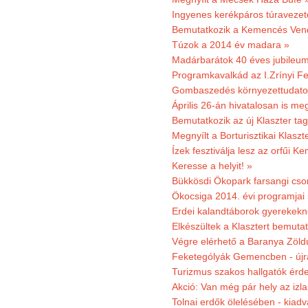
Ingyenes kerékpáros túravezet
Bemutatkozik a Kemencés Vendé
Túzok a 2014 év madara »
Madárbarátok 40 éves jubileu
Programkavalkád az I.Zrínyi Fe
Gombaszedés környezettudato
Április 26-án hivatalosan is m
Bemutatkozik az új Klaszter t
Megnyílt a Borturisztikai Klasz
Ízek fesztiválja lesz az orfűi 
Keresse a helyit! »
Bükkösdi Ökopark farsangi cso
Ökocsiga 2014. évi programjai
Erdei kalandtáborok gyerekekn
Elkészültek a Klasztert bemutat
Végre elérhető a Baranya Zöldú
Feketególyák Gemencben - újr
Turizmus szakos hallgatók érdek
Akció: Van még pár hely az izla
Tolnai erdők ölelésében - kiad