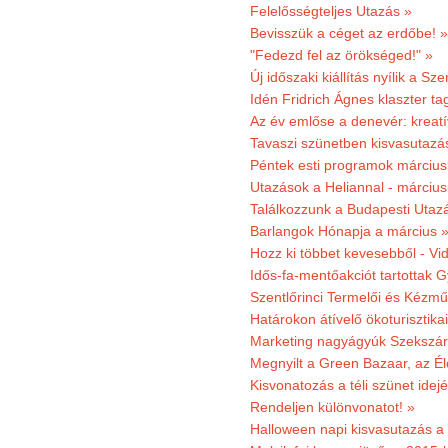
Felelősségteljes Utazás »
Bevisszük a céget az erdőbe! »
"Fedezd fel az örökséged!" »
Új időszaki kiállítás nyílik a S
Idén Fridrich Ágnes klaszter ta
Az év emlőse a denevér: kreat
Tavaszi szünetben kisvasutazá
Péntek esti programok márciusb
Utazások a Heliannal - márciusi
Találkozzunk a Budapesti Utazás
Barlangok Hónapja a március 
Hozz ki többet kevesebből - Vi
Idős-fa-mentőakciót tartottak 
Szentlőrinci Termelői és Kézm
Határokon átívelő ökoturisztika
Marketing nagyágyúk Szekszárd
Megnyilt a Green Bazaar, az É
Kisvonatozás a téli szünet idej
Rendeljen különvonatot! »
Halloween napi kisvasutazás a