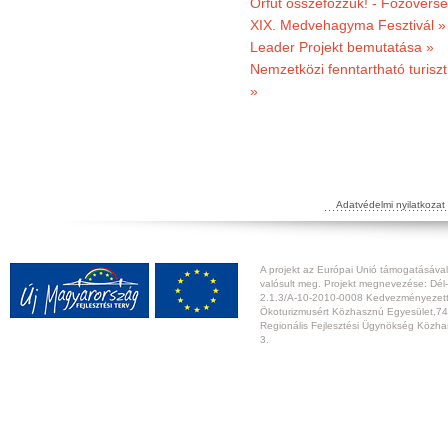
Orfűt összefőzzük! - Főzőverse
XIX. Medvehagyma Fesztivál »
Leader Projekt bemutatása »
Nemzetközi fenntartható turiszt
»
Adatvédelmi nyilatkozat
A projekt az Európai Unió támogatásával,
valósult meg. Projekt megnevezése: Dél-
2.1.3/A-10-2010-0008 Kedvezményezett:
Ökoturizmusért Közhasznú Egyesület,74
Regionális Fejlesztési Ügynökség Közhas
3.