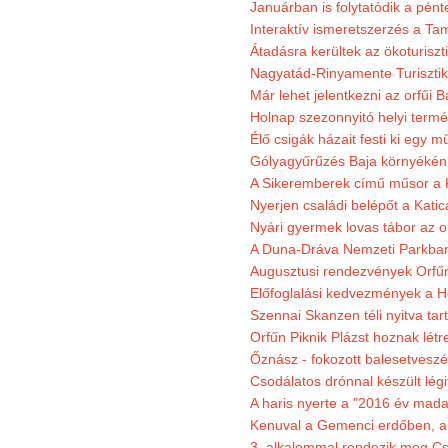
Januárban is folytatódik a pént
Interaktív ismeretszerzés a T
Átadásra kerültek az ökoturiszt
Nagyatád-Rinyamente Turisztik
Már lehet jelentkezni az orfűi 
Holnap szezonnyitó helyi termé
Élő csigák házait festi ki egy 
Gólyagyűrűzés Baja környékén
A Sikeremberek című műsor a K
Nyerjen családi belépőt a Katic
Nyári gyermek lovas tábor az o
A Duna-Dráva Nemzeti Parkban f
Augusztusi rendezvények Orfű
Előfoglalási kedvezmények a He
Szennai Skanzen téli nyitva tar
Orfűn Piknik Plázst hoznak létr
Őznász - fokozott balesetveszé
Csodálatos drónnal készült légi
A haris nyerte a "2016 év mada
Kenuval a Gemenci erdőben, a
3. alkalommal rendezik meg Cse