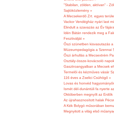
"Stabilan, zölden, aktívan" - Zö
Sajtóközlemény »
A Mecsekerdő Zrt. egyes terület
Vackor Vendégház nyári last mi
Elindult a szavazás az Év fájár
Idén Bátán rendezik meg a Fa
Fesztiválját »
Őszi szünetben kisvasutazás a
Múzeumpedagógia a Szennai 
Őszi árhullás a Mecsextrém Pa
Osztály-össze-kovácsoló napok
Gasztroangyalban a Mecsek eh
Termelői és kézműves vásár Sz
116 éves a Zselici Csühögő »
Lovas és honvéd hagyományőr
Ismét dél-dunántúli fa nyerte a
Októberben megnyílt az Erdők
Az újrahasznosított halak Pécs
A Kék Bolygó műsorában bemut
Megnyitott a világ első műanya