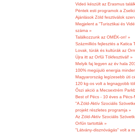
Videó készült az Erasmus talál
Péntek esti programok a Zselic
Ajánlások Zöld fesztiválok sze
Megjelent a "Turisztikai és Vid
száma »
Találkozzunk az OMÉK-on! »
Százmilliós fejlesztés a Katica
Lovak, túrák és kultúrák az O
Újra itt az Orfűi Tökfesztivál! »
Melyik faj legyen az év hala 2
100% megújuló energia minden
Magyarország legízesebb úti cé
120 kg-os volt a legnagyobb tök
Őszi akció a Mecsextrém Park
Best of Pécs - 10 éves a Pécs-
"A Zöld-Aktív Szociális Szövetk
projekt részletes programja »
Az Zöld-Aktív Szociális Szövetk
Orfűn tartották »
"Látvány-disznóvágás" volt a m