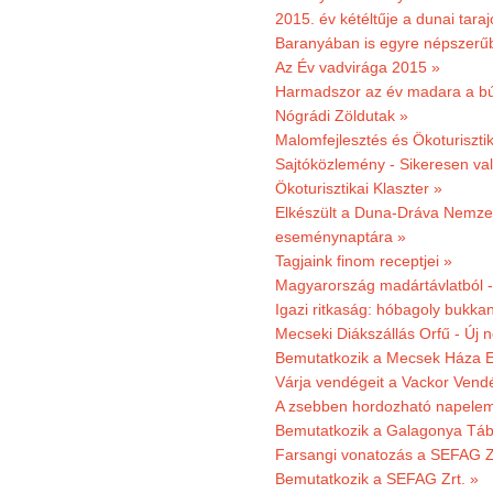
2015. év kétéltűje a dunai tara
Baranyában is egyre népszerű
Az Év vadvirága 2015 »
Harmadszor az év madara a b
Nógrádi Zöldutak »
Malomfejlesztés és Ökoturiszti
Sajtóközlemény - Sikeresen való
Ökoturisztikai Klaszter »
Elkészült a Duna-Dráva Nemzet
eseménynaptára »
Tagjaink finom receptjei »
Magyarország madártávlatból 
Igazi ritkaság: hóbagoly bukkan
Mecseki Diákszállás Orfű - Új n
Bemutatkozik a Mecsek Háza E
Várja vendégeit a Vackor Vend
A zsebben hordozható napeleme
Bemutatkozik a Galagonya Táb
Farsangi vonatozás a SEFAG Zr
Bemutatkozik a SEFAG Zrt. »