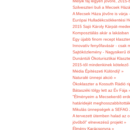
Melyik faj legyen jövőre, 2015
Szilveszteri buli a Mecsek Ház
A Mecsek Háza jövőre is várja 
Európai Hulladékcsökkentési H
2015 Sajó Károly Kárpát-mede
Komposztálás akár a lakásban 
Egy újabb finom recept klaszter
Innovatív fenyőfavásár - csak 
Sajtóközlemény - Nagysikerű öko
Dunántúli Ökoturisztikai Klaszte
2015-től mindenkinek kötelező 
Média Építészeti Különdíj! »
Naturalé ünnepi akció »
Ökoklaszter a Kossuth Rádió r
Bátaszéki tölgy lett az Év Fája 
"Élményeim a Mecsekerdő erdés
határidejét meghosszabbították
Mikulás ünnepségek a SEFAG Z
A tervezett ütemben halad az o
jövőből” elnevezésű projekt »
Élmény Karácsonyra »