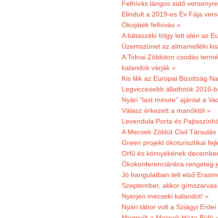
Felhívás lángos sütő versenyre
Elindult a 2019-es Év Fája ver
Ökojáték felhívás »
A bátaszéki tölgy lett idén az E
Üzemszünet az almamelléki ki
A Tolnai Zöldúton csodás termész
kalandok várják »
Kis lilik az Európai Bizottság 
Legviccesebb állatfotók 2016-b
Nyári “last minute” ajánlat a 
Válasz érkezett a manóktól »
Levendula Porta és Pajtaszính
A Mecsek Zöldút Civil Társulá
Green projekt ökoturisztikai fejl
Orfű és környékének december 
Ökokonferenciánkra rengeteg j
Jó hangulatban telt első Erasm
Szeptember, akkor gímszarvas 
Nyerjen mecseki kalandot! »
Nyári tábor volt a Sziágyi Erdei
Megnyílt a Mecsek Háza Büfé 