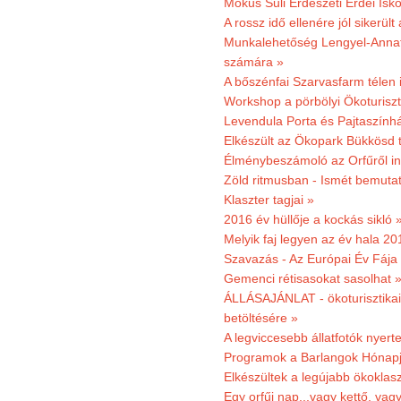
Mókus Suli Erdészeti Erdei Isk
A rossz idő ellenére jól sikerült
Munkalehetőség Lengyel-Anna
számára »
A bőszénfai Szarvasfarm télen i
Workshop a pörbölyi Ökoturisz
Levendula Porta és Pajtaszínhá
Elkészült az Ökopark Bükkösd 
Élménybeszámoló az Orfűről ind
Zöld ritmusban - Ismét bemutat
Klaszter tagjai »
2016 év hüllője a kockás sikló 
Melyik faj legyen az év hala 2
Szavazás - Az Európai Év Fája
Gemenci rétisasokat sasolhat 
ÁLLÁSAJÁNLAT - ökoturisztikai
betöltésére »
A legviccesebb állatfotók nyert
Programok a Barlangok Hónapj
Elkészültek a legújabb ökoklas
Egy orfűi nap...vagy kettő, vag