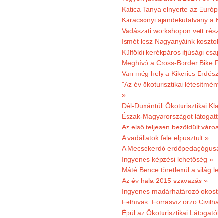
Katica Tanya elnyerte az Európ
Karácsonyi ajándékutalvány a H
Vadászati workshopon vett rés
Ismét lesz Nagyanyáink kosztol
Külföldi kerékpáros ifjúsági cs
Meghívó a Cross-Border Bike P
Van még hely a Kikerics Erdész
"Az év ökoturisztikai létesítmén
»
Dél-Dunántúli Ökoturisztikai Kl
Észak-Magyarországot látogatt
Az első teljesen bezöldült váro
A vadállatok fele elpusztult »
A Mecsekerdő erdőpedagógusáé
Ingyenes képzési lehetőség »
Máté Bence töretlenül a világ le
Az év hala 2015 szavazás »
Ingyenes madárhatározó okost
Felhívás: Forrásvíz őrző Civilh
Épül az Ökoturisztikai Látogat