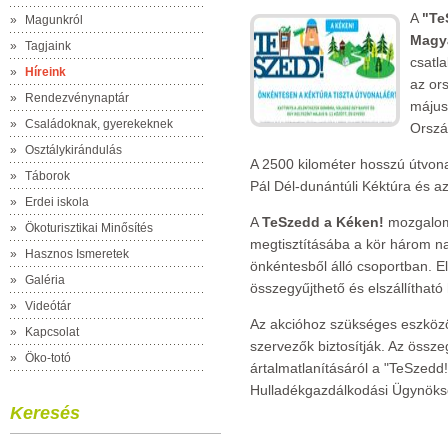
A
"Te
»
Magunkról
Magy
»
Tagjaink
csatl
»
Híreink
az or
»
Rendezvénynaptár
május 
»
Családoknak, gyerekeknek
Orszá
»
Osztálykirándulás
A 2500 kilométer hosszú útvon
»
Táborok
Pál Dél-dunántúli Kéktúra és az 
»
Erdei iskola
A
TeSzedd a Kéken!
mozgalom
»
Ökoturisztikai Minősítés
megtisztításába a kör három 
»
Hasznos Ismeretek
önkéntesből álló csoportban. 
»
Galéria
összegyűjthető és elszállítható
»
Videótár
Az akcióhoz szükséges eszközö
»
Kapcsolat
szervezők biztosítják. Az összeg
»
Öko-totó
ártalmatlanításáról a "TeSzedd
Hulladékgazdálkodási Ügynöks
Keresés