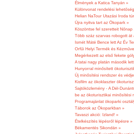
Élmények a Katica Tanyán »
Különvonat rendelési lehetőség
Helian NaTour Utazási Iroda tú
Újra nyitva tart az Ökopark »
Köszöntse fel szeretteit Nőna
Több száz szarvas robogott át
Ismét Máté Bence lett Az Év T
Orfűi Helyi Termék és Kézműve
Megérkezett az első fekete gó
A tatai nagy platán második le
Hunyorral minősített ökoturiszti
Új minősítési rendszer és védje
Kisfilm az ökoklaszter ökoturisz
Sajtóközlemény - A Dél-Dunántúl
be az ökoturisztikai minősítési 
Programajánlat ökoparki osztál
Táborok az Ökoparkban »
Tavaszi akció: Izland! »
Ételkészítés lépésről lépésre »
Békamentés Sikondán »