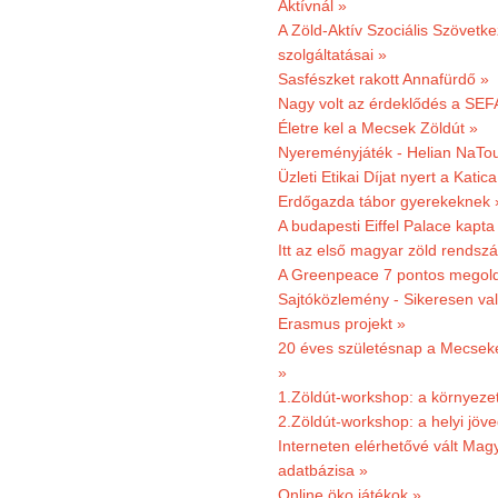
Aktívnál »
A Zöld-Aktív Szociális Szövetke
szolgáltatásai »
Sasfészket rakott Annafürdő »
Nagy volt az érdeklődés a SEF
Életre kel a Mecsek Zöldút »
Nyereményjáték - Helian NaTou
Üzleti Etikai Díjat nyert a Katic
Erdőgazda tábor gyerekeknek 
A budapesti Eiffel Palace kapta
Itt az első magyar zöld rendsz
A Greenpeace 7 pontos megoldás
Sajtóközlemény - Sikeresen val
Erasmus projekt »
20 éves születésnap a Mecsekerd
»
1.Zöldút-workshop: a környezet
2.Zöldút-workshop: a helyi jöv
Interneten elérhetővé vált Mag
adatbázisa »
Online öko játékok »