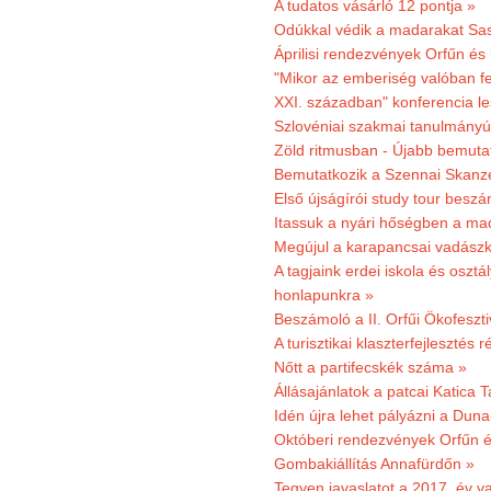
A tudatos vásárló 12 pontja »
Odúkkal védik a madarakat Sa
Áprilisi rendezvények Orfűn és
"Mikor az emberiség valóban fe
XXI. században" konferencia les
Szlovéniai szakmai tanulmányút
Zöld ritmusban - Újabb bemuta
Bemutatkozik a Szennai Skanzen
Első újságírói study tour besz
Itassuk a nyári hőségben a ma
Megújul a karapancsai vadászk
A tagjaink erdei iskola és osztál
honlapunkra »
Beszámoló a II. Orfűi Ökofeszti
A turisztikai klaszterfejlesztés
Nőtt a partifecskék száma »
Állásajánlatok a patcai Katica
Idén újra lehet pályázni a Dun
Októberi rendezvények Orfűn 
Gombakiállítás Annafürdőn »
Tegyen javaslatot a 2017. év v