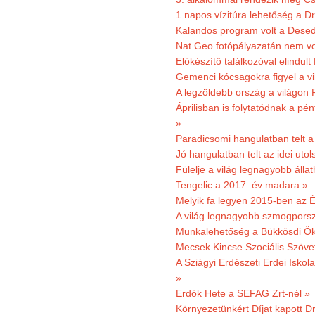
1 napos vízitúra lehetőség a D
Kalandos program volt a Dese
Nat Geo fotópályazatán nem vo
Előkészítő találkozóval elindul
Gemenci kócsagokra figyel a vi
A legzöldebb ország a világon 
Áprilisban is folytatódnak a pé
»
Paradicsomi hangulatban telt 
Jó hangulatban telt az idei uto
Fülelje a világ legnagyobb álla
Tengelic a 2017. év madara »
Melyik fa legyen 2015-ben az É
A világ legnagyobb szmogporsz
Munkalehetőség a Bükkösdi Ök
Mecsek Kincse Szociális Szöve
A Sziágyi Erdészeti Erdei Iskol
»
Erdők Hete a SEFAG Zrt-nél »
Környezetünkért Díjat kapott D