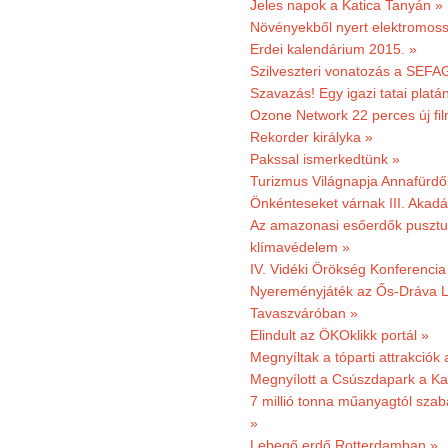
Jeles napok a Katica Tanyán »
Növényekből nyert elektromoss
Erdei kalendárium 2015. »
Szilveszteri vonatozás a SEFAG
Szavazás! Egy igazi tatai platán
Ozone Network 22 perces új fil
Rekorder királyka »
Pakssal ismerkedtünk »
Turizmus Világnapja Annafürdő
Önkénteseket várnak III. Akad
Az amazonasi esőerdők pusztu
klímavédelem »
IV. Vidéki Örökség Konferencia
Nyereményjáték az Ős-Dráva L
Tavaszváróban »
Elindult az ÖKOklikk portál »
Megnyíltak a tóparti attrakciók
Megnyílott a Csúszdapark a Ka
7 millió tonna műanyagtól sza
»
Lebegő erdő Rotterdamban »