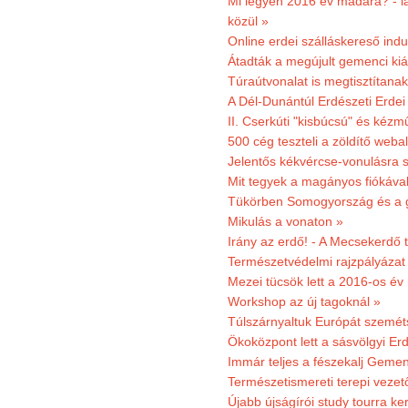
Mi legyen 2016 év madara? - la
közül »
Online erdei szálláskereső indu
Átadták a megújult gemenci kiál
Túraútvonalat is megtisztítana
A Dél-Dunántúl Erdészeti Erdei
II. Cserkúti "kisbúcsú" és kéz
500 cég teszteli a zöldítő weba
Jelentős kékvércse-vonulásra 
Mit tegyek a magányos fiókáva
Tükörben Somogyország és a 
Mikulás a vonaton »
Irány az erdő! - A Mecsekerdő t
Természetvédelmi rajzpályázat 
Mezei tücsök lett a 2016-os év
Workshop az új tagoknál »
Túlszárnyaltuk Európát szemé
Ökoközpont lett a sásvölgyi Er
Immár teljes a fészekalj Geme
Természetismereti terepi vezet
Újabb újságírói study tourra ker