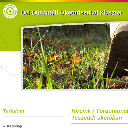
Dél-Dunántúli Ökoturisztikai Klaszter
Híreink / Túraútvonal
Tartalom
Teszedd! akcióban
»
Kezdőlap