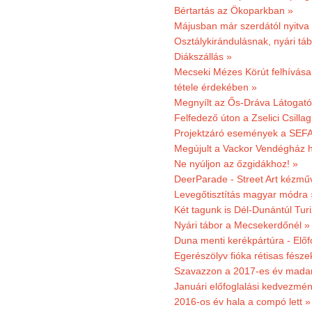
Bértartás az Ökoparkban »
Májusban már szerdától nyitva
Osztálykirándulásnak, nyári táb
Diákszállás »
Mecseki Mézes Körút felhívás
tétele érdekében »
Megnyílt az Ős-Dráva Látogat
Felfedező úton a Zselici Csilla
Projektzáró események a SEFA
Megújult a Vackor Vendégház h
Ne nyúljon az őzgidákhoz! »
DeerParade - Street Art kézmű
Levegőtisztítás magyar módra 
Két tagunk is Dél-Dunántúl Turi
Nyári tábor a Mecsekerdőnél »
Duna menti kerékpártúra - Előfo
Egerészölyv fióka rétisas fész
Szavazzon a 2017-es év madar
Januári előfoglalási kedvezmén
2016-os év hala a compó lett »