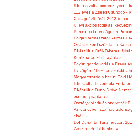
Sikeres volt a cseresznyési odú
112 éves a Zselici Csühögő - K
Csillagnéző túrák 2012-ben »
Új évi akciós foglalási kedvez
Porcsinos finomságok a Porcsi
Polgári természetőr képzés Pa
Óriási rekord született a Katic
Elkészült a Orfű-Tekeres Ifjúsá
Kerékpáros körút ajánló »
Együtt gondolkodás a Dráva és 
Év végére 100%-os szelektív h
Magyarország a berlini Zöld Hé
Elkészült a Levendula Porta és 
Elkészült a Duna-Dráva Nemzet
eseménynaptára »
Osztálykirándulás szervezők F
Az idei évben számos újdonság 
első... »
Dél-Dunántúl Turizmusáért 2011
Gasztronómiai honlap »