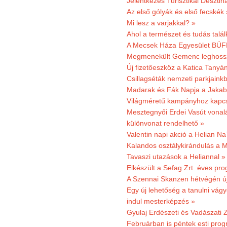
Jelentkezés Turisztikai Deszt
Az első gólyák és első fecskék 
Mi lesz a varjakkal? »
Ahol a természet és tudás talál
A Mecsek Háza Egyesület BÜFÉS
Megmenekült Gemenc leghoss
Új fizetőeszköz a Katica Tanyá
Csillagséták nemzeti parkjain
Madarak és Fák Napja a Jaka
Világméretű kampányhoz kapcs
Mesztegnyői Erdei Vasút vonal
különvonat rendelhető »
Valentin napi akció a Helian Na
Kalandos osztálykirándulás a 
Tavaszi utazások a Heliannal »
Elkészült a Sefag Zrt. éves pr
A Szennai Skanzen hétvégén újr
Egy új lehetőség a tanulni vá
indul mesterképzés »
Gyulaj Erdészeti és Vadászati 
Februárban is péntek esti prog