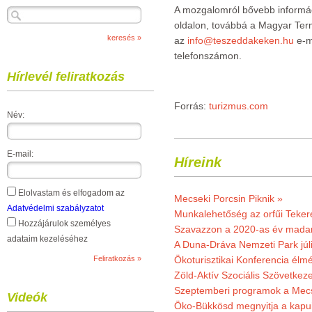
A mozgalomról bővebb informác
oldalon, továbbá a Magyar Term
az
info@teszeddakeken.hu
e-m
telefonszámon.
Hírlevél feliratkozás
Forrás:
turizmus.com
Név:
E-mail:
Híreink
Elolvastam és elfogadom az
Mecseki Porcsin Piknik »
Adatvédelmi szabályzatot
Munkalehetőség az orfűi Teker
Hozzájárulok személyes
Szavazzon a 2020-as év madar
adataim kezeléséhez
A Duna-Dráva Nemzeti Park júli
Ökoturisztikai Konferencia él
Zöld-Aktív Szociális Szövetkez
Szeptemberi programok a Mec
Videók
Öko-Bükkösd megnyitja a kapui