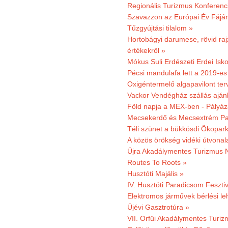
Regionális Turizmus Konferenc
Szavazzon az Európai Év Fájár
Tűzgyújtási tilalom »
Hortobágyi darumese, rövid raj
értékekről »
Mókus Suli Erdészeti Erdei Isko
Pécsi mandulafa lett a 2019-es
Oxigéntermelő algapavilont ter
Vackor Vendégház szállás aján
Föld napja a MEX-ben - Pályáz
Mecsekerdő és Mecsextrém Par
Téli szünet a bükkösdi Ökopar
A közös örökség vidéki útvonala
Újra Akadálymentes Turizmus 
Routes To Roots »
Husztóti Majális »
IV. Husztóti Paradicsom Fesztiv
Elektromos járművek bérlési l
Újévi Gasztrotúra »
VII. Orfűi Akadálymentes Turi