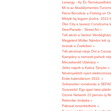
Lenergy - Az Év Természetfotó
Mi is az Akadálymentes Turizm
Pécsi Borudvar a Fishing on Or
Melyik faj legyen jövőre, 2012
Öko City a tavaszi Construma ki
DeerParade - Street Art »
Téli akció a Vackor Vendégház
Megjelent Müller Nándor két ú
évszak a Zselicben »
Téli akcióval várja Önt a Csics
Kampány a nemzeti parkok nép
Mecsekerdő Utalvány »
Jeles napok a Katica Tanyán »
Növényekből nyert elektromoss
Erdei kalendárium 2015. »
Szilveszteri vonatozás a SEFAG
Szavazás! Egy igazi tatai platán
Ozone Network 22 perces új fil
Rekorder királyka »
Pakssal ismerkedtünk »