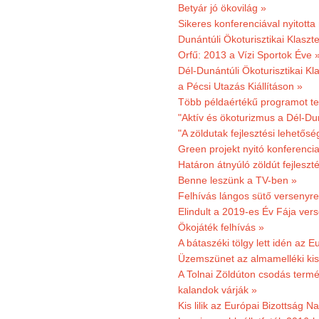
Betyár jó ökovilág »
Sikeres konferenciával nyitotta
Dunántúli Ökoturisztikai Klaszte
Orfű: 2013 a Vízi Sportok Éve 
Dél-Dunántúli Ökoturisztikai Kla
a Pécsi Utazás Kiállításon »
Több példaértékű programot te
"Aktív és ökoturizmus a Dél-Du
"A zöldutak fejlesztési lehetős
Green projekt nyitó konferenci
Határon átnyúló zöldút fejleszté
Benne leszünk a TV-ben »
Felhívás lángos sütő versenyre
Elindult a 2019-es Év Fája ver
Ökojáték felhívás »
A bátaszéki tölgy lett idén az E
Üzemszünet az almamelléki ki
A Tolnai Zöldúton csodás termész
kalandok várják »
Kis lilik az Európai Bizottság 