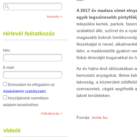
A 2017 év madara címet elny
egyik legszínesebb pintyfélé
települési kertek, parkok, faso
szálakból álló, szőrrel és a nyá
Hírlevél feliratkozás
magasabb bokrok lombkoronáján
fészekaljat is nevel, alkalmank
Név:
látni, a madáretetők gyakori v
fiókái étrendjét bogarakkal és h
E-mail:
Az év hátra lévő időszakában a
bemutató anyagokat, illetve ki
lakosság, a közterületi zöldfel
Elolvastam és elfogadom az
szervezetek, cégek segíthetik 
Adatvédelmi szabályzatot
lakott területeken.
Hozzájárulok személyes
adataim kezeléséhez
Forrás:
mme.hu
Videók