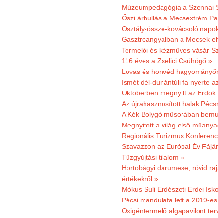
Múzeumpedagógia a Szennai 
Őszi árhullás a Mecsextrém Pa
Osztály-össze-kovácsoló napok
Gasztroangyalban a Mecsek eh
Termelői és kézműves vásár Sz
116 éves a Zselici Csühögő »
Lovas és honvéd hagyományőr
Ismét dél-dunántúli fa nyerte a
Októberben megnyílt az Erdők
Az újrahasznosított halak Pécs
A Kék Bolygó műsorában bemut
Megnyitott a világ első műanya
Regionális Turizmus Konferenc
Szavazzon az Európai Év Fájár
Tűzgyújtási tilalom »
Hortobágyi darumese, rövid raj
értékekről »
Mókus Suli Erdészeti Erdei Isko
Pécsi mandulafa lett a 2019-es
Oxigéntermelő algapavilont ter