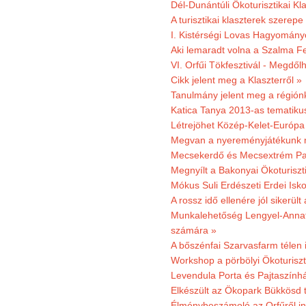
Dél-Dunántúli Ökoturisztikai Kl
A turisztikai klaszterek szerep
I. Kistérségi Lovas Hagyomány
Aki lemaradt volna a Szalma Fes
VI. Orfűi Tökfesztivál - Megdől
Cikk jelent meg a Klaszterről »
Tanulmány jelent meg a régiónk
Katica Tanya 2013-as tematiku
Létrejöhet Közép-Kelet-Európa 
Megvan a nyereményjátékunk 
Mecsekerdő és Mecsextrém Park
Megnyílt a Bakonyai Ökoturiszt
Mókus Suli Erdészeti Erdei Isk
A rossz idő ellenére jól sikerült
Munkalehetőség Lengyel-Anna
számára »
A bőszénfai Szarvasfarm télen i
Workshop a pörbölyi Ökoturisz
Levendula Porta és Pajtaszínhá
Elkészült az Ökopark Bükkösd 
Élménybeszámoló az Orfűről ind