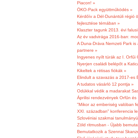
Piacon! »
ÖKO-Pack együttműködés »
Kérdőív a Dél-Dunántúli régió ö
fejlesztése témában »
Klaszter tagunk 2013. évi falusi
Az év vadvirága 2016-ban: mocs
A Duna-Dráva Nemzeti Park is a
partnere »
Ingyenes nyílt túrák az I. Orfűi
Nyerjen családi belépőt a Kat
Kikeltek a rétisas fiókák »
Elindult a szavazás a 2017-es 
A tudatos vásárló 12 pontja »
Odúkkal védik a madarakat Sa
Áprilisi rendezvények Orfűn és
"Mikor az emberiség valóban fe
XXI. században" konferencia les
Szlovéniai szakmai tanulmányút
Zöld ritmusban - Újabb bemuta
Bemutatkozik a Szennai Skanzen