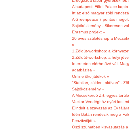
Erdőgazda tábor gyerekeknek 
A budapesti Eiffel Palace kapta
Itt az első magyar zöld rendsz
A Greenpeace 7 pontos megoldás
Sajtóközlemény - Sikeresen val
Erasmus projekt »
20 éves születésnap a Mecsekerd
»
1.Zöldút-workshop: a környezet
2.Zöldút-workshop: a helyi jöv
Interneten elérhetővé vált Mag
adatbázisa »
Online öko játékok »
"Stabilan, zölden, aktívan" - Zö
Sajtóközlemény »
A Mecsekerdő Zrt. egyes terület
Vackor Vendégház nyári last mi
Elindult a szavazás az Év fájár
Idén Bátán rendezik meg a Fa
Fesztiválját »
Őszi szünetben kisvasutazás a