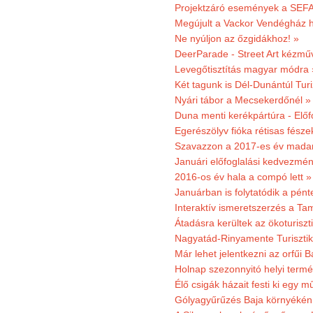
Projektzáró események a SEFA
Megújult a Vackor Vendégház h
Ne nyúljon az őzgidákhoz! »
DeerParade - Street Art kézmű
Levegőtisztítás magyar módra 
Két tagunk is Dél-Dunántúl Turi
Nyári tábor a Mecsekerdőnél »
Duna menti kerékpártúra - Előfo
Egerészölyv fióka rétisas fész
Szavazzon a 2017-es év madar
Januári előfoglalási kedvezmén
2016-os év hala a compó lett »
Januárban is folytatódik a pént
Interaktív ismeretszerzés a T
Átadásra kerültek az ökoturiszt
Nagyatád-Rinyamente Turisztik
Már lehet jelentkezni az orfűi 
Holnap szezonnyitó helyi termé
Élő csigák házait festi ki egy 
Gólyagyűrűzés Baja környékén