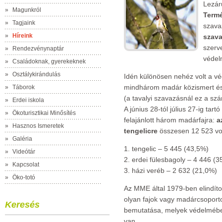
Lezár
»
Magunkról
Term
»
Tagjaink
szava
»
Híreink
szava
szerv
»
Rendezvénynaptár
védel
»
Családoknak, gyerekeknek
»
Osztálykirándulás
Idén különösen nehéz volt a vé
mindhárom madár közismert és k
»
Táborok
(a tavalyi szavazásnál ez a szá
»
Erdei iskola
A június 28-tól július 27-ig tar
»
Ökoturisztikai Minősítés
felajánlott három madárfajra:
a
»
Hasznos Ismeretek
tengelicre
összesen 12 523 vo
»
Galéria
1. tengelic – 5 445 (43,5%)
»
Videótár
2. erdei fülesbagoly – 4 446 (
»
Kapcsolat
3. házi veréb – 2 632 (21,0%)
»
Öko-totó
Az MME által 1979-ben elindíto
olyan fajok vagy madárcsoporto
Keresés
bemutatása, melyek védelmébe
van.