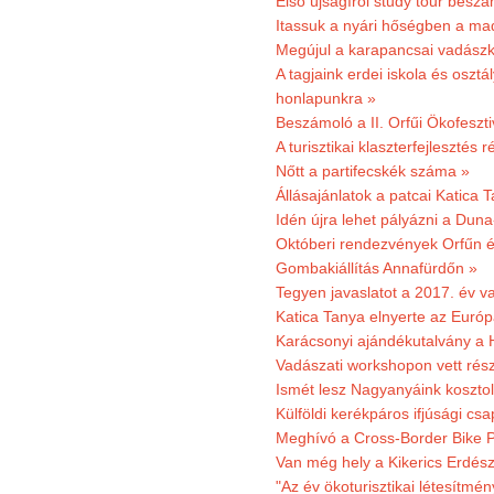
Első újságírói study tour besz
Itassuk a nyári hőségben a ma
Megújul a karapancsai vadászk
A tagjaink erdei iskola és osztál
honlapunkra »
Beszámoló a II. Orfűi Ökofeszti
A turisztikai klaszterfejlesztés
Nőtt a partifecskék száma »
Állásajánlatok a patcai Katica
Idén újra lehet pályázni a Dun
Októberi rendezvények Orfűn 
Gombakiállítás Annafürdőn »
Tegyen javaslatot a 2017. év v
Katica Tanya elnyerte az Európ
Karácsonyi ajándékutalvány a H
Vadászati workshopon vett rés
Ismét lesz Nagyanyáink kosztol
Külföldi kerékpáros ifjúsági cs
Meghívó a Cross-Border Bike P
Van még hely a Kikerics Erdész
"Az év ökoturisztikai létesítmén