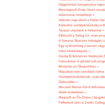
Világméretű kampányhoz kapcs
Mesztegnyői Erdei Vasút vonal
különvonat rendelhető »
Valentin napi akció a Helian Na
Kalandos osztálykirándulás a 
Tavaszi utazások a Heliannal »
Elkészült a Sefag Zrt. éves pr
A Szennai Skanzen hétvégén újr
Egy új lehetőség a tanulni vá
indul mesterképzés »
Gyulaj Erdészeti és Vadászati 
Februárban is péntek esti prog
Bértartás az Ökoparkban »
Májusban már szerdától nyitva
Osztálykirándulásnak, nyári táb
Diákszállás »
Mecseki Mézes Körút felhívás
tétele érdekében »
Megnyílt az Ős-Dráva Látogat
Felfedező úton a Zselici Csilla