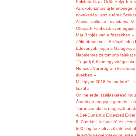
Folytatódik az Orfűi Helyi Ter
Az ökoturizmus új lehetőségei
növekedés" lesz a téma Szeks
Akciós szállás a Lovastanya V
Ökopark Pünkösdi csomagajánl
Már 3 tojás van a fészekben »
Zöld ritmusban - Elkészültek a 
Édesanyák napja a Galagonya
Napelemes zajtompító falakat 
"Fogadj örökbe egy virágcsokro
Nemzeti Várprogram keretében 3
években »
Mi legyen 2016 év madara? - la
közül »
Online erdei szálláskereső indu
Átadták a megújult gemenci kiál
Túraútvonalat is megtisztítana
A Dél-Dunántúl Erdészeti Erdei
II. Cserkúti "kisbúcsú" és kéz
500 cég teszteli a zöldítő weba
Jelentős kékvércse-vonulásra 