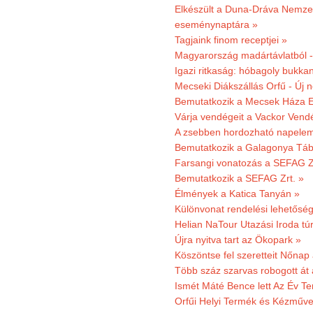
Elkészült a Duna-Dráva Nemzet
eseménynaptára »
Tagjaink finom receptjei »
Magyarország madártávlatból 
Igazi ritkaság: hóbagoly bukkan
Mecseki Diákszállás Orfű - Új n
Bemutatkozik a Mecsek Háza E
Várja vendégeit a Vackor Vend
A zsebben hordozható napeleme
Bemutatkozik a Galagonya Táb
Farsangi vonatozás a SEFAG Zr
Bemutatkozik a SEFAG Zrt. »
Élmények a Katica Tanyán »
Különvonat rendelési lehetőség
Helian NaTour Utazási Iroda tú
Újra nyitva tart az Ökopark »
Köszöntse fel szeretteit Nőna
Több száz szarvas robogott át
Ismét Máté Bence lett Az Év T
Orfűi Helyi Termék és Kézműve