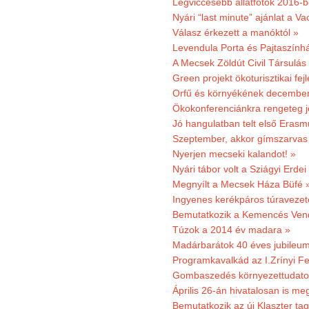
Legviccesebb állatfotók 2016-b
Nyári “last minute” ajánlat a 
Válasz érkezett a manóktól »
Levendula Porta és Pajtaszính
A Mecsek Zöldút Civil Társulá
Green projekt ökoturisztikai fejl
Orfű és környékének december 
Ökokonferenciánkra rengeteg j
Jó hangulatban telt első Erasm
Szeptember, akkor gímszarvas 
Nyerjen mecseki kalandot! »
Nyári tábor volt a Sziágyi Erdei
Megnyílt a Mecsek Háza Büfé 
Ingyenes kerékpáros túravezet
Bemutatkozik a Kemencés Vendé
Túzok a 2014 év madara »
Madárbarátok 40 éves jubileu
Programkavalkád az I.Zrínyi Fe
Gombaszedés környezettudato
Április 26-án hivatalosan is m
Bemutatkozik az új Klaszter t