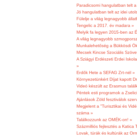
Paradicsomi hangulatban telt 
Jó hangulatban telt az idei uto
Fülelje a világ legnagyobb álla
Tengelic a 2017. év madara »
Melyik fa legyen 2015-ben az É
A világ legnagyobb szmogporsz
Munkalehetőség a Bükkösdi Ök
Mecsek Kincse Szociális Szöve
A Sziágyi Erdészeti Erdei Iskol
»
Erdők Hete a SEFAG Zrt-nél »
Környezetünkért Díjat kapott D
Videó készült az Erasmus talál
Péntek esti programok a Zselic
Ajánlások Zöld fesztiválok sze
Megjelent a "Turisztikai és Vid
száma »
Találkozzunk az OMÉK-on! »
Százmilliós fejlesztés a Katica
Lovak, túrák és kultúrák az O