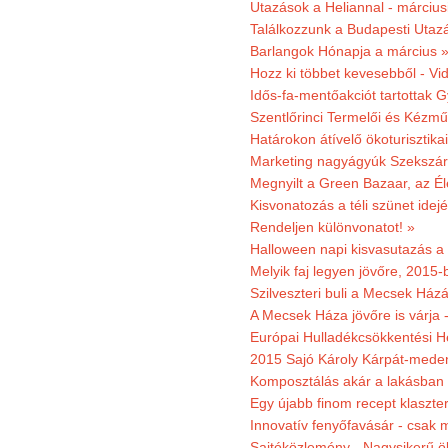
Utazások a Heliannal - márciusi
Találkozzunk a Budapesti Utazás
Barlangok Hónapja a március 
Hozz ki többet kevesebből - Vi
Idős-fa-mentőakciót tartottak 
Szentlőrinci Termelői és Kézm
Határokon átívelő ökoturisztika
Marketing nagyágyúk Szekszárd
Megnyilt a Green Bazaar, az É
Kisvonatozás a téli szünet idej
Rendeljen különvonatot! »
Halloween napi kisvasutazás a
Melyik faj legyen jövőre, 2015
Szilveszteri buli a Mecsek Ház
A Mecsek Háza jövőre is várja 
Európai Hulladékcsökkentési H
2015 Sajó Károly Kárpát-mede
Komposztálás akár a lakásban 
Egy újabb finom recept klaszter
Innovatív fenyőfavásár - csak 
Sajtóközlemény - Nagysikerű öko