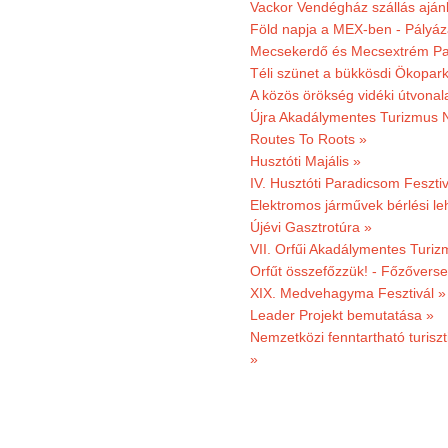
Vackor Vendégház szállás aján
Föld napja a MEX-ben - Pályáz
Mecsekerdő és Mecsextrém Par
Téli szünet a bükkösdi Ökopar
A közös örökség vidéki útvonala
Újra Akadálymentes Turizmus 
Routes To Roots »
Husztóti Majális »
IV. Husztóti Paradicsom Fesztiv
Elektromos járművek bérlési l
Újévi Gasztrotúra »
VII. Orfűi Akadálymentes Turi
Orfűt összefőzzük! - Főzőverse
XIX. Medvehagyma Fesztivál »
Leader Projekt bemutatása »
Nemzetközi fenntartható turiszt
»