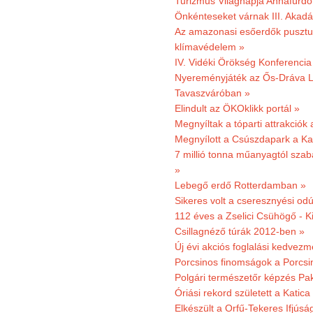
Turizmus Világnapja Annafürdő
Önkénteseket várnak III. Akad
Az amazonasi esőerdők pusztu
klímavédelem »
IV. Vidéki Örökség Konferencia
Nyereményjáték az Ős-Dráva L
Tavaszváróban »
Elindult az ÖKOklikk portál »
Megnyíltak a tóparti attrakciók
Megnyílott a Csúszdapark a Ka
7 millió tonna műanyagtól sza
»
Lebegő erdő Rotterdamban »
Sikeres volt a cseresznyési odú
112 éves a Zselici Csühögő - K
Csillagnéző túrák 2012-ben »
Új évi akciós foglalási kedvez
Porcsinos finomságok a Porcsi
Polgári természetőr képzés Pa
Óriási rekord született a Katic
Elkészült a Orfű-Tekeres Ifjúsá