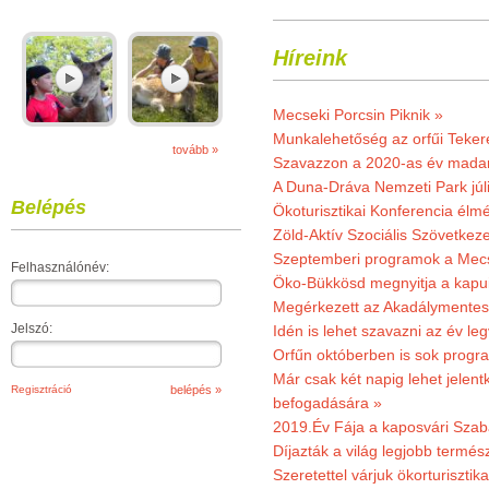
Híreink
Mecseki Porcsin Piknik »
Munkalehetőség az orfűi Teker
tovább »
Szavazzon a 2020-as év madar
A Duna-Dráva Nemzeti Park júli
Belépés
Ökoturisztikai Konferencia él
Zöld-Aktív Szociális Szövetkez
Szeptemberi programok a Mec
Felhasználónév:
Öko-Bükkösd megnyitja a kapui
Megérkezett az Akadálymentes
Jelszó:
Idén is lehet szavazni az év leg
Orfűn októberben is sok progr
Már csak két napig lehet jele
Regisztráció
befogadására »
2019.Év Fája a kaposvári Szaba
Díjazták a világ legjobb termész
Szeretettel várjuk ökorturisztik