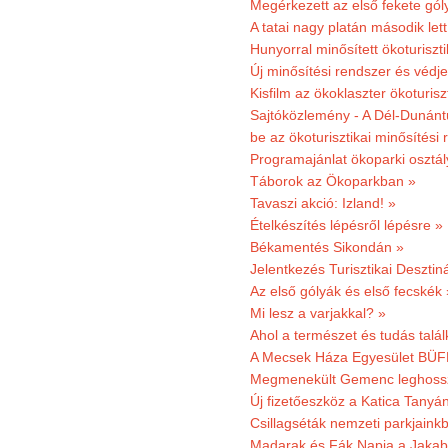
Megérkezett az első fekete gó
A tatai nagy platán második le
Hunyorral minősített ökoturiszti
Új minősítési rendszer és védje
Kisfilm az ökoklaszter ökoturisz
Sajtóközlemény - A Dél-Dunántúl
be az ökoturisztikai minősítési 
Programajánlat ökoparki osztál
Táborok az Ökoparkban »
Tavaszi akció: Izland! »
Ételkészítés lépésről lépésre »
Békamentés Sikondán »
Jelentkezés Turisztikai Deszt
Az első gólyák és első fecskék 
Mi lesz a varjakkal? »
Ahol a természet és tudás talál
A Mecsek Háza Egyesület BÜFÉS
Megmenekült Gemenc leghoss
Új fizetőeszköz a Katica Tanyá
Csillagséták nemzeti parkjain
Madarak és Fák Napja a Jaka