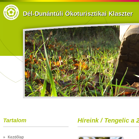
Dél-Dunántúli Ökoturisztikai Klaszter
Híreink / Tengelic a
Tartalom
»
Kezdőlap