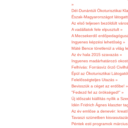
»
Dél-Dunántúli Ökoturisztikai Kl
Észak-Magyarországot látogatt
Az első teljesen bezöldült váro
A vadállatok fele elpusztult »
A Mecsekerdő erdőpedagógusáé
Ingyenes képzési lehetőség »
Máté Bence töretlenül a világ le
Az év hala 2015 szavazás »
Ingyenes madárhatározó okost
Felhívás: Forrásvíz őrző Civilh
Épül az Ökoturisztikai Látogat
Felelősségteljes Utazás »
Bevisszük a céget az erdőbe! »
"Fedezd fel az örökséged!" »
Új időszaki kiállítás nyílik a S
Idén Fridrich Ágnes klaszter ta
Az év emlőse a denevér: kreat
Tavaszi szünetben kisvasutazá
Péntek esti programok márciusb