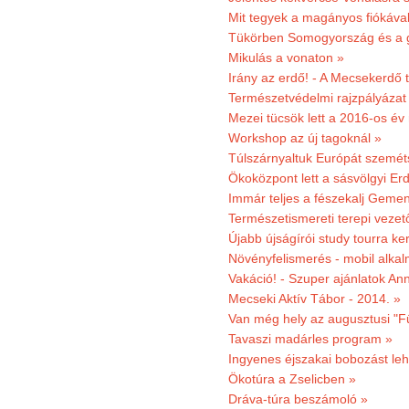
Mit tegyek a magányos fiókáva
Tükörben Somogyország és a 
Mikulás a vonaton »
Irány az erdő! - A Mecsekerdő t
Természetvédelmi rajzpályázat 
Mezei tücsök lett a 2016-os év
Workshop az új tagoknál »
Túlszárnyaltuk Európát szemé
Ökoközpont lett a sásvölgyi Er
Immár teljes a fészekalj Geme
Természetismereti terepi vezet
Újabb újságírói study tourra ker
Növényfelismerés - mobil alka
Vakáció! - Szuper ajánlatok An
Mecseki Aktív Tábor - 2014. »
Van még hely az augusztusi "F
Tavaszi madárles program »
Ingyenes éjszakai bobozást le
Ökotúra a Zselicben »
Dráva-túra beszámoló »