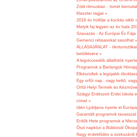
Zöld ritmusban - Ismét bemutat
Klaszter tagjai »
2016 év hüllője a kockás sikló 
Melyik faj legyen az év hala 2
Szavazás - Az Európai Év Fája
Gemenci rétisasokat sasolhat 
ÁLLÁSAJÁNLAT - ökoturisztikai
betöltésére »
A legviccesebb állatfotók nyert
Programok a Barlangok Hónapj
Elkészültek a legújabb ökoklas
Egy orfűi nap...vagy kettő, vag
Orfűi Helyi Termék és Kézműv
Sziágyi Erdészeti Erdei Iskola e
címet »
Idén Ljubljana nyerte el Európ
Garantált programok tavasszal
Erdők Hete programok a Mecs
Őszi napközi a Bükkösdi Ökop
Nagy érdeklődés a szekszárdi 