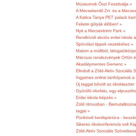
Múzeumok Őszi Fesztiválja »
A Mecsekerdő Zrt. és a Mecsex
A Katica Tanya PET palack kamp
Fekete gólyák élőben! »
Nyit a Mecsextrém Park »
Rendkívüli akciós erdei iskola a
Spórolási tippek vezetéshez »
Malom a múltból, látogatóközpo
Márciusi rendezvények Orfűn 
Akadálymentes Gemenc »
Elindult a Zöld-Aktív Szociális 
Ingyenes online tanfolyamok a
Új taggal bővült az ökoklaszter
Gyűrűfű-ökofalu, egy elpusztít
Erdei iskola képzés »
Zöld ritmusban - Bemutatkoznak
tagjai »
Pünkösdi kerékpártúra - beszá
Sikeres ökokonferencia volt K
Zöld-Aktív Szociális Szövetkez