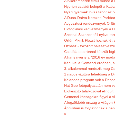
A Sikeremberek című műsor a K
Nyerjen családi belépőt a Katic
Nyári gyermek lovas tábor az o
A Duna-Dráva Nemzeti Parkban f
Augusztusi rendezvények Orfű
Előfoglalási kedvezmények a He
Szennai Skanzen téli nyitva tar
Orfűn Piknik Plázst hoznak létr
Őznász - fokozott balesetveszé
Csodálatos drónnal készült légi
A haris nyerte a "2016 év mada
Kenuval a Gemenci erdőben, a
3. alkalommal rendezik meg Cse
1 napos vízitúra lehetőség a D
Kalandos program volt a Dese
Nat Geo fotópályazatán nem vo
Előkészítő találkozóval elindul
Gemenci kócsagokra figyel a vi
A legzöldebb ország a világon 
Áprilisban is folytatódnak a pé
»