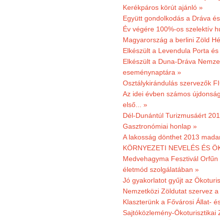
Kerékpáros körút ajánló »
Együtt gondolkodás a Dráva és 
Év végére 100%-os szelektív h
Magyarország a berlini Zöld Hé
Elkészült a Levendula Porta és 
Elkészült a Duna-Dráva Nemzet
eseménynaptára »
Osztálykirándulás szervezők F
Az idei évben számos újdonság 
első... »
Dél-Dunántúl Turizmusáért 2011
Gasztronómiai honlap »
A lakosság dönthet 2013 madar
KÖRNYEZETI NEVELÉS ÉS ÖK
Medvehagyma Fesztivál Orfűn 
életmód szolgálatában »
Jó gyakorlatot gyűjt az Ökoturis
Nemzetközi Zöldutat szervez a 
Klaszterünk a Fővárosi Állat- 
Sajtóközlemény-Ökoturisztikai 