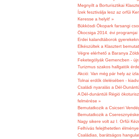
Megnyílt a Borturisztikai Klasz
Ízek fesztiválja lesz az orfűi 
Keresse a helyit! »
Bükkösdi Ökopark farsangi cso
Ökocsiga 2014. évi programjai
Erdei kalandtáborok gyerekekn
Elkészültek a Klasztert bemutat
Végre elérhető a Baranya Zöldú
Feketególyák Gemencben - újr
Turizmus szakos hallgatók érdek
Akció: Van még pár hely az izla
Tolnai erdők ölelésében - kiad
Családi nyaralás a Dél-Dunánt
A Dél-dunántúli Régió ökoturisz
felmérése »
Bemutatkozik a Csicseri Vendég
Bemutatkozik a Cseresznyéskert 
Nagy sikere volt az I. Orfűi K
Felhívás felejthetetlen élmény
Családias, barátságos hangulat