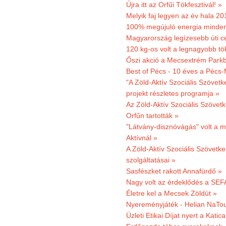
Újra itt az Orfűi Tökfesztivál! »
Melyik faj legyen az év hala 2
100% megújuló energia minden
Magyarország legízesebb úti cé
120 kg-os volt a legnagyobb tök
Őszi akció a Mecsextrém Park
Best of Pécs - 10 éves a Pécs-
"A Zöld-Aktív Szociális Szövetk
projekt részletes programja »
Az Zöld-Aktív Szociális Szövetk
Orfűn tartották »
"Látvány-disznóvágás" volt a m
Aktívnál »
A Zöld-Aktív Szociális Szövetke
szolgáltatásai »
Sasfészket rakott Annafürdő »
Nagy volt az érdeklődés a SEF
Életre kel a Mecsek Zöldút »
Nyereményjáték - Helian NaTou
Üzleti Etikai Díjat nyert a Katic