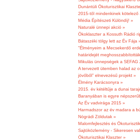
Dunántúli Ökoturisztikai Klaszte
2015-től mindenkinek kötelező 
Média Építészeti Különdíj! »
Naturalé ünnepi akció »
Ökoklaszter a Kossuth Rádió r
Bátaszéki tölgy lett az Év Fája 
"Élményeim a Mecsekerdő erdés
határidejét meghosszabbították
Mikulás ünnepségek a SEFAG Z
A tervezett ütemben halad az o
jövőből” elnevezésű projekt »
Élmény Karácsonyra »
2015. év kétéltűje a dunai tara
Baranyában is egyre népszerű
Az Év vadvirága 2015 »
Harmadszor az év madara a b
Nógrádi Zöldutak »
Malomfejlesztés és Ökoturiszti
Sajtóközlemény - Sikeresen való
Ökoturisztikai Klaszter »